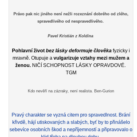
Právo pak nic jiného není nežli rozeznání dobrého od zlého,
spravedlivého od nespravedlivého.
Pavel Kristián z Koldína
Pohlavní život
bez lásky deformuje člověka
fyzicky i
mravně. Otupuje a
vulgarizuje vztahy mezi mužem a
ženou.
NIČÍ SCHOPNOST LÁSKY OPRAVDOVÉ.
TGM
Kdo nevěří na zázraky, není realista. Ben-Gurion
Pravý charakter se vyzná citem pro spravedlnost. Brání
křivdě, hájí utiskovaných a slabých, byť by to přinášelo
sebevíce osobních škod a nepříjemností a připravovalo o
klid třeba na dlouhou dobu.