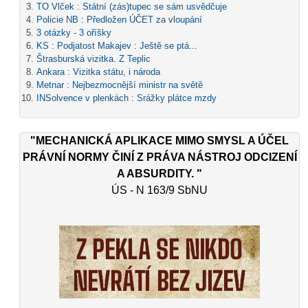
TO Vlček : Státní (zás)tupec se sám usvědčuje
Policie NB : Předložen ÚČET za vloupání
3 otázky - 3 oříšky
KS : Podjatost Makajev : Ještě se ptá...
Štrasburská vizitka. Z Teplic
Ankara : Vizitka státu, i národa
Metnar : Nejbezmocnější ministr na světě
INSolvence v plenkách : Srážky plátce mzdy
"MECHANICKÁ APLIKACE MIMO SMYSL A ÚČEL
PRÁVNÍ NORMY ČINÍ Z PRÁVA NÁSTROJ ODCIZENÍ
A ABSURDITY. "
ÚS - N 163/9 SbNU