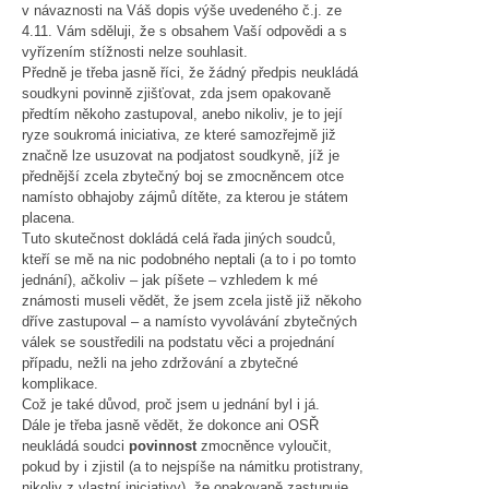
v návaznosti na Váš dopis výše uvedeného č.j. ze
4.11. Vám sděluji, že s obsahem Vaší odpovědi a s
vyřízením stížnosti nelze souhlasit.
Předně je třeba jasně říci, že žádný předpis neukládá
soudkyni povinně zjišťovat, zda jsem opakovaně
předtím někoho zastupoval, anebo nikoliv, je to její
ryze soukromá iniciativa, ze které samozřejmě již
značně lze usuzovat na podjatost soudkyně, jíž je
přednější zcela zbytečný boj se zmocněncem otce
namísto obhajoby zájmů dítěte, za kterou je státem
placena.
Tuto skutečnost dokládá celá řada jiných soudců,
kteří se mě na nic podobného neptali (a to i po tomto
jednání), ačkoliv – jak píšete – vzhledem k mé
známosti museli vědět, že jsem zcela jistě již někoho
dříve zastupoval – a namísto vyvolávání zbytečných
válek se soustředili na podstatu věci a projednání
případu, nežli na jeho zdržování a zbytečné
komplikace.
Což je také důvod, proč jsem u jednání byl i já.
Dále je třeba jasně vědět, že dokonce ani OSŘ
neukládá soudci
povinnost
zmocněnce vyloučit,
pokud by i zjistil (a to nejspíše na námitku protistrany,
nikoliv z vlastní iniciativy), že opakovaně zastupuje,