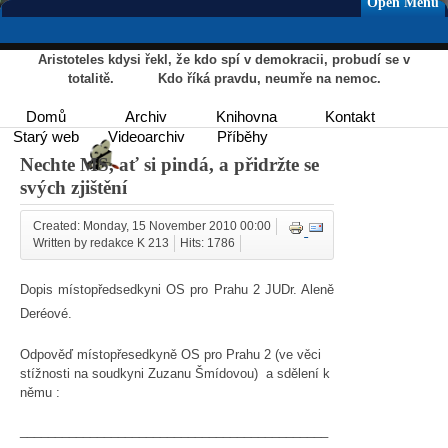
Open Menu
Aristoteles kdysi řekl, že kdo spí v demokracii, probudí se v
totalitě. Kdo říká pravdu, neumře na nemoc.
Domů
Archiv
Knihovna
Kontakt
Starý web
Videoarchiv
Příběhy
Nechte MS, ať si pindá, a přidržte se
svých zjištění
Created: Monday, 15 November 2010 00:00
Written by redakce K 213
Hits: 1786
Dopis místopředsedkyni OS pro Prahu 2 JUDr. Aleně
Deréové.
Odpověď místopřesedkyně OS pro Prahu 2 (ve věci
stížnosti na soudkyni Zuzanu Šmídovou) a sdělení k
němu :
____________________________________________