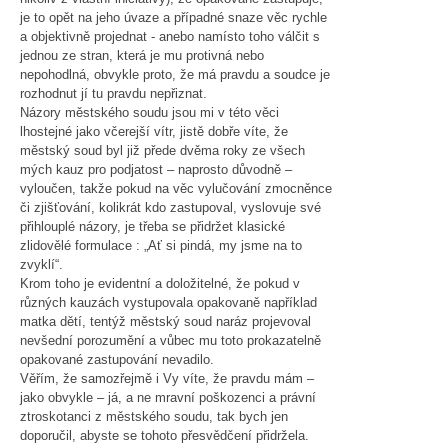
je to opět na jeho úvaze a případné snaze věc rychle
a objektivně projednat - anebo namísto toho válčit s
jednou ze stran, která je mu protivná nebo
nepohodlná, obvykle proto, že má pravdu a soudce je
rozhodnut jí tu pravdu nepřiznat.
Názory městského soudu jsou mi v této věci
lhostejné jako včerejší vítr, jistě dobře víte, že
městský soud byl již přede dvěma roky ze všech
mých kauz pro podjatost – naprosto důvodně –
vyloučen, takže pokud na věc vylučování zmocněnce
či zjišťování, kolikrát kdo zastupoval, vyslovuje své
přihlouplé názory, je třeba se přidržet klasické
zlidovělé formulace : „Ať si pindá, my jsme na to
zvyklí“.
Krom toho je evidentní a doložitelné, že pokud v
různých kauzách vystupovala opakovaně například
matka dětí, tentýž městský soud naráz projevoval
nevšední porozumění a vůbec mu toto prokazatelně
opakované zastupování nevadilo.
Věřím, že samozřejmě i Vy víte, že pravdu mám –
jako obvykle – já, a ne mravní poškozenci a právní
ztroskotanci z městského soudu, tak bych jen
doporučil, abyste se tohoto přesvědčení přidržela.