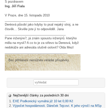
S pozdravem
Ing. Jiří Fiala
V Praze, dne 15. listopadu 2010
____________________________________
Deréová působí jako kdyby to psal nejaký stroj, a ne
člověk... Skvěle jste jí to odpověděl. Jana
____________________________________
Pane inženýre?, já znám spoustu inženýrů. kterýho
měla na mysli? A co to je za střevo ta Dereová, když
nedokáže ani adresáta slušně oslovit? Olda Mezl
_____________________________________
Bez přihlášení nemůžete vkládat příspěvky.
Vyhledávání
Nejčtenější články za posledních 30 dni
EXE Podkonický vymáhá již 10 let 0,00 Kč
Výpočet hospodárnosti. Dáreček Tejcovi. K jeho výročí na MSp