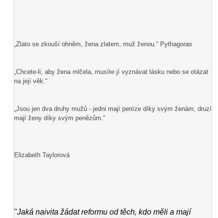
„Zlato se zkouší ohněm, žena zlatem, muž ženou.“ Pythagoras
„Chcete-li, aby žena mlčela, musíte jí vyznávat lásku nebo se otázat
na její věk.“
„Jsou jen dva druhy mužů - jedni mají peníze díky svým ženám, druzí
mají ženy díky svým penězům.“
Elizabeth Taylorová
"
Jaká naivita žádat reformu od těch, kdo měli a mají