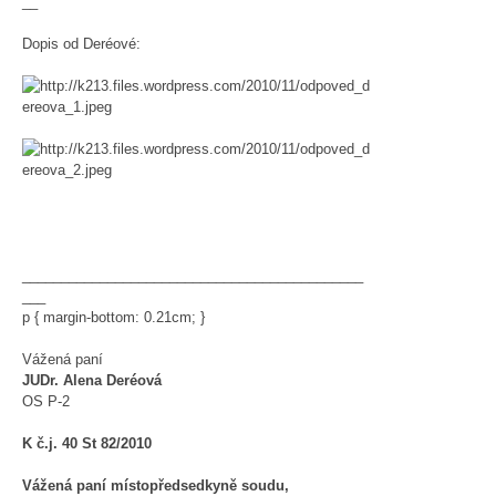
__
Dopis od Deréové:
____________________________________________
___
p { margin-bottom: 0.21cm; }
Vážená paní
JUDr. Alena Deréová
OS P-2
K č.j. 40 St 82/2010
Vážená paní místopředsedkyně soudu,