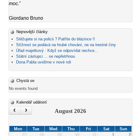
moc.
"
Giordano Bruno
Nejnovější články
Stěžujete si na policii ? Patříte do blázince !!
Stížnost se podává na hrubé chování, ne na trestné činy
Úřad majetkový : Když se odpovídat nechce...
Státní zástupci ... se nepřetrhnou
Dona Pabla uvidíme v nové roli
Chystá se
No events found
Kalendář událostí
‹
›
August 2026
Mon
Tue
Wed
Thu
Fri
Sat
Sun
27
28
29
30
31
1
2