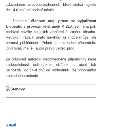
zdůvodnění takového rozhodnutí, které obdrží nejdéle
do 14-ti dnů od podání návrhu.
- Jednotliví
členové mají právo se vyjadřovat
k obsahu i provozu w-stránek K 213,
zejména pak
podávat návrhy na jejich zlepšení či změnu obsahu.
Redakční rada k těmto návrhům či kritice může, ale
nemusí přihlédnout. Pokud se rozhodne připomínku
ignorovat, má její autor právo vědět, proč.
Za odpověď autorovi nezohledněné připomínky nese
zodpovědnost šéfredaktor stránek a učiní tak
nejpozději do 14-ti dnů od rozhodnutí, že připomínka
zohledněna nebude.
e-mail