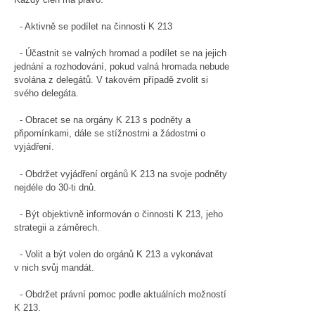
- Aktivně se podílet na činnosti K 213
- Účastnit se valných hromad a podílet se na jejich
jednání a rozhodování, pokud valná hromada nebude
svolána z delegátů. V takovém případě zvolit si
svého delegáta.
- Obracet se na orgány K 213 s podněty a
připomínkami, dále se stížnostmi a žádostmi o
vyjádření.
- Obdržet vyjádření orgánů K 213 na svoje podněty
nejdéle do 30-ti dnů.
- Být objektivně informován o činnosti K 213, jeho
strategii a záměrech.
- Volit a být volen do orgánů K 213 a vykonávat
v nich svůj mandát.
- Obdržet právní pomoc podle aktuálních možností
K 213.