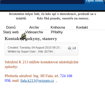
Open Menu
Aristoteles kdysi řekl, že kdo spí v demokracii, probudí se v
totalitě. Kdo říká pravdu, neumře na nemoc.
Domů
Archiv
Knihovna
Kontakt
Starý web
Videoarchiv
Příběhy
Kontakty, pokyny, stanovy
Created: Tuesday, 04 August 2015 09:15
Written by Super User
Hits: 82794
Sdružení K 213 můžete kontaktovat následujícími
způsoby:
Předseda sdružení: Ing. Jiří Fiala, tel.
724 168
958
, mail:
fiala.k213
@seznam.cz
,