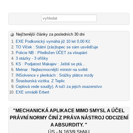
Vyhledávání
Nejčtenější články za posledních 30 dni
EXE Podkonický vymáhá již 10 let 0,00 Kč
TO Vlček : Státní (zás)tupec se sám usvědčuje
Policie NB : Předložen ÚČET za vloupání
3 otázky - 3 oříšky
KS : Podjatost Makajev : Ještě se ptá...
Metnar : Nejbezmocnější ministr na světě
INSolvence v plenkách : Srážky plátce mzdy
Štrasburská vizitka. Z Teplic
Ceplová vede soud(y). A ručí za jejich osazenstvo
EXE smrádě Erbert
"MECHANICKÁ APLIKACE MIMO SMYSL A ÚČEL
PRÁVNÍ NORMY ČINÍ Z PRÁVA NÁSTROJ ODCIZENÍ
A ABSURDITY. "
ÚS - N 163/9 SbNU