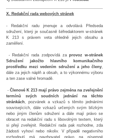
X. Redakční rada webových stránek
- Redakční radu jmenuje a odvolává Předseda
sdružení, který je současně šéfredaktorem w-stránek
K 213 s právem veta ohledně jejich obsahu a
zaměření.
- Redakční rada zodpovídá za
provoz w-stránek
Sdružení jakožto hlavního komunikačního
prostředku mezi vedením sdružení a jeho členy
,
dále za jejich náplň a obsah, a to výkonnému výboru
a ten zase valné hromadě.
-
Členové K 213 mají právo zejména na zveřejnění
termínů svých soudních jednání na těchto
stránkách
, pozvánek a vzkazů s těmito jednáními
souvisejících, dále vzkazů určených svým blízkým
nebo jiným členům sdružení a dále mají právo se
obracet na redakční radu s libovolným textem, který
si přejí zveřejnit. Redakční rada pak rozhodne, zda
žádosti vyhoví nebo nikoliv. V případě negativního
rozhodnutí má navrhovatel právo na písemné