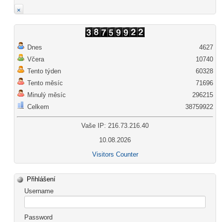
×
Dnes
4627
Včera
10740
Tento týden
60328
Tento měsíc
71696
Minulý měsíc
296215
Celkem
38759922
Vaše IP: 216.73.216.40
10.08.2026
Visitors Counter
Přihlášení
Username
Password