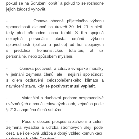
pokud se na Sdružení obrátí a pokud to se rozhodne
jejich žádosti vyhovět.
- Obnova obecně přijatelného výkonu
spravedlnosti alespoň na úroveň 30. let 20. století,
tedy před příchodem obou totalit. S tím spojená
nezbytná personální očista orgánů výkonu
spravedlnosti (policie a justice) od lidí spojených
s předchozí komunistickou totalitou, ať už
personálně, nebo způsobem myšlení.
- Obnova poctivosti a zdravé evropské morálky
v jednání zejména členů, ale i nejširší společnosti
s cílem ozdravění celospolečenského klimatu a
navrácení stavu, kdy
se poctivost musí vyplatit
.
- Materiální a duchovní podpora nespravedlivě
uvězněných a pronásledovaných osob, zejména podle
§ 213 a zejména členů sdružení.
- Péče o obecně prospěšná zařízení a zeleň,
zejména výsadba a údržba stromových alejí podél
cest, ale i celková údržba a dobrý vzhled komunikací,