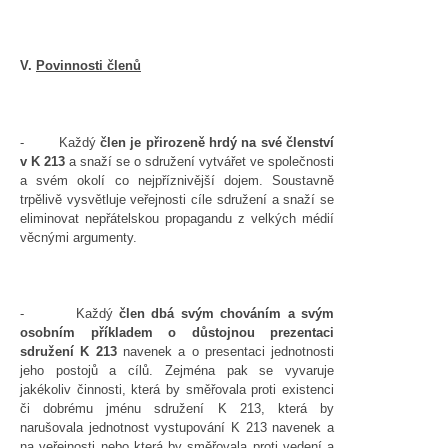
V.
Povinnosti členů
- Každý
člen je přirozeně hrdý na své členství
v K 213
a snaží se o sdružení vytvářet ve společnosti
a svém okolí co nejpříznivější dojem. Soustavně
trpělivě vysvětluje veřejnosti cíle sdružení a snaží se
eliminovat nepřátelskou propagandu z velkých médií
věcnými argumenty.
- Každý
člen dbá svým chováním a svým
osobním příkladem o důstojnou prezentaci
sdružení K 213
navenek a o presentaci jednotnosti
jeho postojů a cílů. Zejména pak se vyvaruje
jakékoliv činnosti, která by směřovala proti existenci
či dobrému jménu sdružení K 213, která by
narušovala jednotnost vystupování K 213 navenek a
na veřejnosti nebo která by směřovala proti vedení a