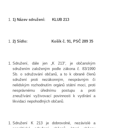
1)
Název sdružení: KLUB 213
2)
Sídlo: Košík č. 91, PSČ 289 35
Sdružení, dále jen „K 213“, je občanským
sdružením založeným podle zákona č. 83/1990
Sb. o sdružování občanů, a to k obraně členů
sdružení proti nezákonným, nesprávným či
nelidským rozhodnutím orgánů státní moci, proti
nesprávnému úřednímu postupu a proti
zneužívání vyživovací povinnosti k vydírání a
likvidaci nepohodlných občanů.
Sdružení K 213 je dobrovolné, nezávislé a