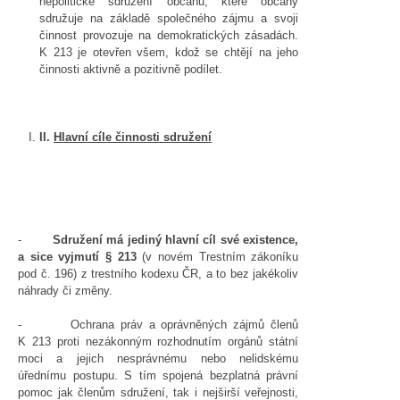
nepolitické sdružení občanů, které občany
sdružuje na základě společného zájmu a svoji
činnost provozuje na demokratických zásadách.
K 213 je otevřen všem, kdož se chtějí na jeho
činnosti aktivně a pozitivně podílet.
II.
Hlavní cíle činnosti sdružení
-
Sdružení má jediný hlavní cíl své existence,
a sice vyjmutí § 213
(v novém Trestním zákoníku
pod č. 196) z trestního kodexu ČR, a to bez jakékoliv
náhrady či změny.
- Ochrana práv a oprávněných zájmů členů
K 213 proti nezákonným rozhodnutím orgánů státní
moci a jejich nesprávnému nebo nelidskému
úřednímu postupu. S tím spojená bezplatná právní
pomoc jak členům sdružení, tak i nejširší veřejnosti,