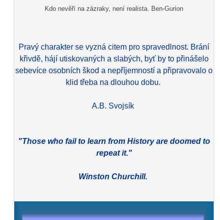
Kdo nevěří na zázraky, není realista. Ben-Gurion
Pravý charakter se vyzná citem pro spravedlnost. Brání
křivdě, hájí utiskovaných a slabých, byť by to přinášelo
sebevíce osobních škod a nepříjemností a připravovalo o
klid třeba na dlouhou dobu.
A.B. Svojsík
"Those who fail to learn from History are doomed to
repeat it."
Winston Churchill.