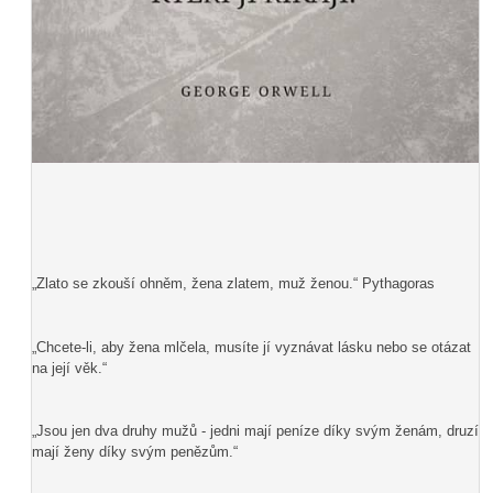
„Zlato se zkouší ohněm, žena zlatem, muž ženou.“ Pythagoras
„Chcete-li, aby žena mlčela, musíte jí vyznávat lásku nebo se otázat
na její věk.“
„Jsou jen dva druhy mužů - jedni mají peníze díky svým ženám, druzí
mají ženy díky svým penězům.“