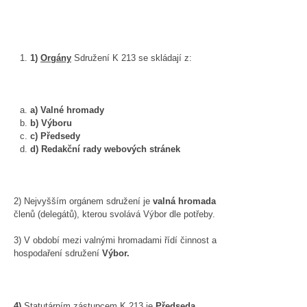
1)
Orgány
Sdružení K 213 se skládají z:
a)
Valné hromady
b)
Výboru
c)
Předsedy
d)
Redakční rady webových stránek
2) Nejvyšším orgánem sdružení je
valná hromada
členů (delegátů), kterou svolává Výbor dle potřeby.
3) V období mezi valnými hromadami řídí činnost a
hospodaření sdružení
Výbor.
4)
Statutárním zástupcem K 213 je
Předseda.