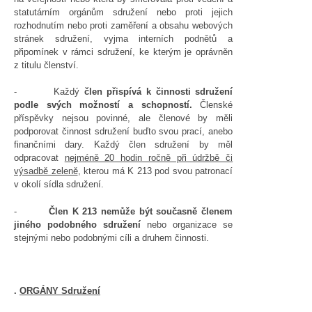
statutárním orgánům sdružení nebo proti jejich
rozhodnutím nebo proti zaměření a obsahu webových
stránek sdružení, vyjma interních podnětů a
připomínek v rámci sdružení, ke kterým je oprávněn
z titulu členství.
- Každý
člen přispívá k činnosti sdružení
podle svých možností a schopností.
Členské
příspěvky nejsou povinné, ale členové by měli
podporovat činnost sdružení buďto svou prací, anebo
finančními dary. Každý člen sdružení by měl
odpracovat
nejméně 20 hodin ročně při údržbě či
výsadbě zeleně
, kterou má K 213 pod svou patronací
v okolí sídla sdružení.
-
Člen K 213 nemůže být současně členem
jiného podobného sdružení
nebo organizace se
stejnými nebo podobnými cíli a druhem činnosti.
.
ORGÁNY Sdružení