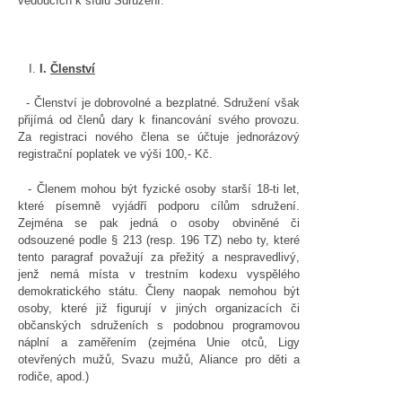
vedoucích k sídlu Sdružení.
I.
Členství
- Členství je dobrovolné a bezplatné. Sdružení však
přijímá od členů dary k financování svého provozu.
Za registraci nového člena se účtuje jednorázový
registrační poplatek ve výši 100,- Kč.
- Členem mohou být fyzické osoby starší 18-ti let,
které písemně vyjádří podporu cílům sdružení.
Zejména se pak jedná o osoby obviněné či
odsouzené podle § 213 (resp. 196 TZ) nebo ty, které
tento paragraf považují za přežitý a nespravedlivý,
jenž nemá místa v trestním kodexu vyspělého
demokratického státu. Členy naopak nemohou být
osoby, které již figurují v jiných organizacích či
občanských sdruženích s podobnou programovou
náplní a zaměřením (zejména Unie otců, Ligy
otevřených mužů, Svazu mužů, Aliance pro děti a
rodiče, apod.)