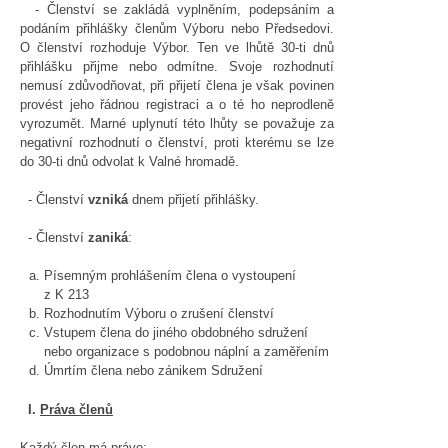
- Členství se zakládá vyplněním, podepsáním a
podáním přihlášky členům Výboru nebo Předsedovi.
O členství rozhoduje Výbor. Ten ve lhůtě 30-ti dnů
přihlášku přijme nebo odmítne. Svoje rozhodnutí
nemusí zdůvodňovat, při přijetí člena je však povinen
provést jeho řádnou registraci a o té ho neprodleně
vyrozumět. Marné uplynutí této lhůty se považuje za
negativní rozhodnutí o členství, proti kterému se lze
do 30-ti dnů odvolat k Valné hromadě.
- Členství
vzniká
dnem přijetí přihlášky.
- Členství
zaniká
:
Písemným prohlášením člena o vystoupení
z K 213
Rozhodnutím Výboru o zrušení členství
Vstupem člena do jiného obdobného sdružení
nebo organizace s podobnou náplní a zaměřením
Úmrtím člena nebo zánikem Sdružení
I.
Práva členů
Každý člen má právo: