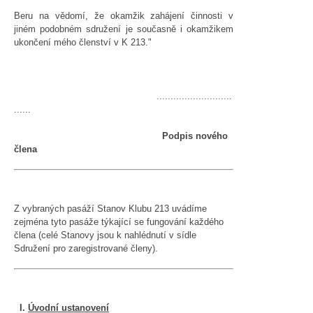
Beru na vědomí, že okamžik zahájení činnosti v
jiném podobném sdružení je současně i okamžikem
ukončení mého členství v K 213."
...........................
......
Podpis nového
člena
Z vybraných pasáží Stanov Klubu 213 uvádíme
zejména tyto pasáže týkající se fungování každého
člena (celé Stanovy jsou k nahlédnutí v sídle
Sdružení pro zaregistrované členy).
I.
Úvodní ustanovení