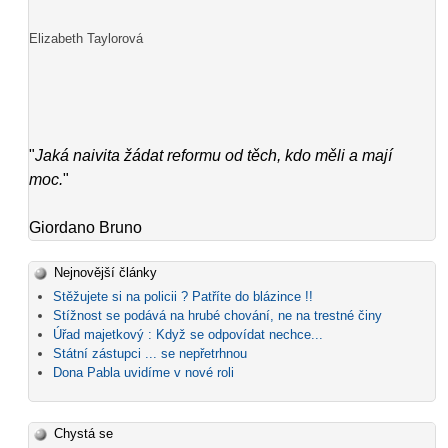
Elizabeth Taylorová
"
Jaká naivita žádat reformu od těch, kdo měli a mají
moc.
"
Giordano Bruno
Nejnovější články
Stěžujete si na policii ? Patříte do blázince !!
Stížnost se podává na hrubé chování, ne na trestné činy
Úřad majetkový : Když se odpovídat nechce...
Státní zástupci ... se nepřetrhnou
Dona Pabla uvidíme v nové roli
Chystá se