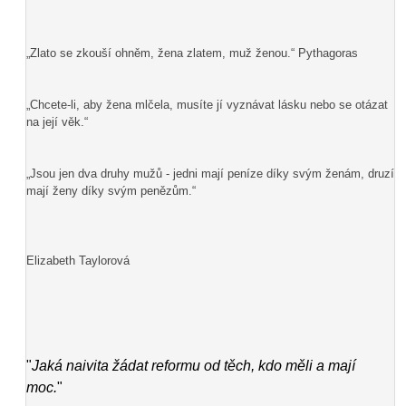
„Zlato se zkouší ohněm, žena zlatem, muž ženou.“ Pythagoras
„Chcete-li, aby žena mlčela, musíte jí vyznávat lásku nebo se otázat
na její věk.“
„Jsou jen dva druhy mužů - jedni mají peníze díky svým ženám, druzí
mají ženy díky svým penězům.“
Elizabeth Taylorová
"
Jaká naivita žádat reformu od těch, kdo měli a mají
moc.
"