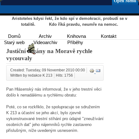
Open Menu
Aristoteles kdysi řekl, že kdo spí v demokracii, probudí se v
totalitě. Kdo říká pravdu, neumře na nemoc.
Domů
Archiv
Knihovna
Kontakt
Starý web
Videoarchiv
Příběhy
Justiční orgány na Moravě rychle
vycouvaly
Created: Tuesday, 09 November 2010 00:00
Written by redakce K 213
Hits: 1756
Pan Hlásenský nás informoval, že v jeho trestní věci
došlo k nenadálému a rychlému obratu:
Poté, co se rozkřiklo, že spolupracuje se sdružením
K 213 a účastní se jeho akcí, bylo zjevně
vykonstruované trestní stíhání pro údajné "zneužívání
osobních dat" jeho nájemníků rychle zastaveno
příslušným, níže uvedeným usnesením.