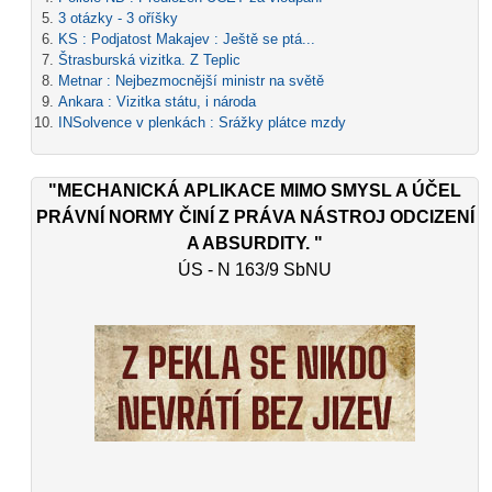
3 otázky - 3 oříšky
KS : Podjatost Makajev : Ještě se ptá...
Štrasburská vizitka. Z Teplic
Metnar : Nejbezmocnější ministr na světě
Ankara : Vizitka státu, i národa
INSolvence v plenkách : Srážky plátce mzdy
"MECHANICKÁ APLIKACE MIMO SMYSL A ÚČEL
PRÁVNÍ NORMY ČINÍ Z PRÁVA NÁSTROJ ODCIZENÍ
A ABSURDITY. "
ÚS - N 163/9 SbNU