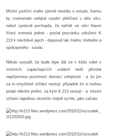
Místní justiční mafie zjevně nestála o ostudu, kterou
by znamenalo veřejné soudní přelíčení v této věci,
neboť správně pochopila, že nařídit ve věci hlavní
líčení znmená jediné - poslat pozvánku sdružení K
213 k návštěvě jejich - doposud tak líného, klidného a
spokojeného - soudu.
Někdo usoudil, že bude lépe dál se v klidu válet v
místních zapáchajících vodách nežli přivolat
nepříjemnou pozornost domácí veřejnosti - a že jim
za to smyšlené stíhání nestojí, případně že si mohou
podat někoho jiného, za kým K 213 nestojí - a trestní
stíhání najednou skončilo stejně rychle, jako začalo.