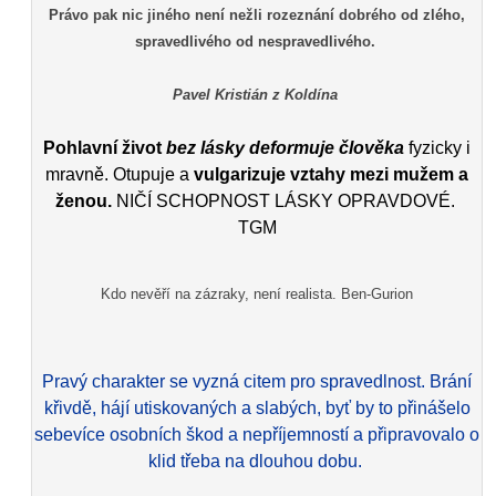
Právo pak nic jiného není nežli rozeznání dobrého od zlého,
spravedlivého od nespravedlivého.
Pavel Kristián z Koldína
Pohlavní život
bez lásky deformuje člověka
fyzicky i
mravně. Otupuje a
vulgarizuje vztahy mezi mužem a
ženou.
NIČÍ SCHOPNOST LÁSKY OPRAVDOVÉ.
TGM
Kdo nevěří na zázraky, není realista. Ben-Gurion
Pravý charakter se vyzná citem pro spravedlnost. Brání
křivdě, hájí utiskovaných a slabých, byť by to přinášelo
sebevíce osobních škod a nepříjemností a připravovalo o
klid třeba na dlouhou dobu.