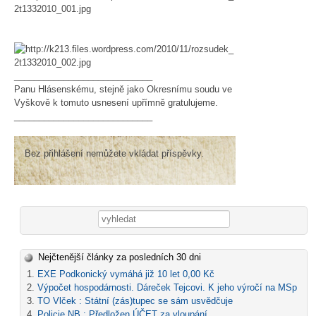
____________________________
Panu Hlásenskému, stejně jako Okresnímu soudu ve
Vyškově k tomuto usnesení upřímně gratulujeme.
____________________________
Bez přihlášení nemůžete vkládat příspěvky.
Vyhledávání
Nejčtenější články za posledních 30 dni
EXE Podkonický vymáhá již 10 let 0,00 Kč
Výpočet hospodárnosti. Dáreček Tejcovi. K jeho výročí na MSp
TO Vlček : Státní (zás)tupec se sám usvědčuje
Policie NB : Předložen ÚČET za vloupání