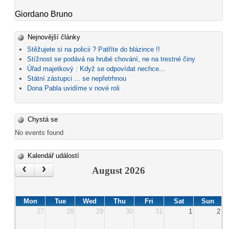
Giordano Bruno
Nejnovější články
Stěžujete si na policii ? Patříte do blázince !!
Stížnost se podává na hrubé chování, ne na trestné činy
Úřad majetkový : Když se odpovídat nechce...
Státní zástupci ... se nepřetrhnou
Dona Pabla uvidíme v nové roli
Chystá se
No events found
Kalendář událostí
‹
›
August 2026
Mon
Tue
Wed
Thu
Fri
Sat
Sun
27
28
29
30
31
1
2