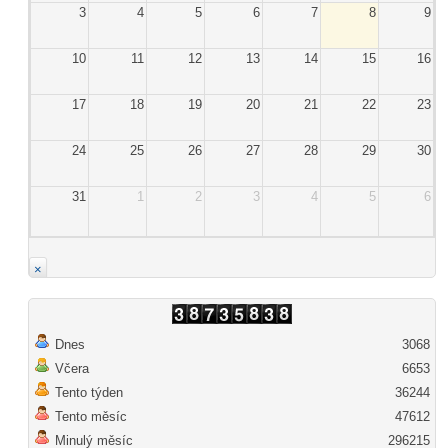
3
4
5
6
7
8
9
10
11
12
13
14
15
16
17
18
19
20
21
22
23
24
25
26
27
28
29
30
31
1
2
3
4
5
6
×
Dnes
3068
Včera
6653
Tento týden
36244
Tento měsíc
47612
Minulý měsíc
296215