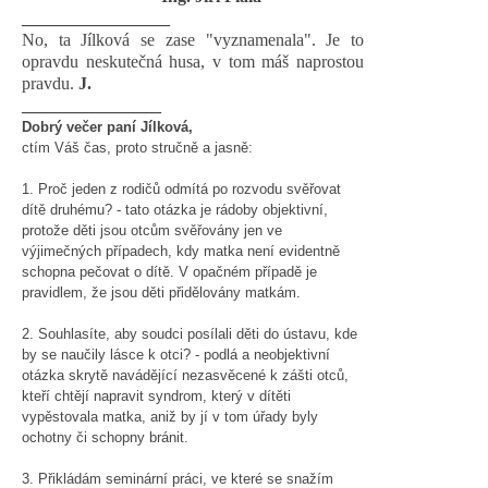
_________________
No, ta Jílková se zase "vyznamenala". Je to
opravdu neskutečná husa, v tom máš naprostou
pravdu.
J.
________________
Dobrý večer paní Jílková,
ctím Váš čas, proto stručně a jasně:
1. Proč jeden z rodičů odmítá po rozvodu svěřovat
dítě druhému? - tato otázka je rádoby objektivní,
protože děti jsou otcům svěřovány jen ve
výjimečných případech, kdy matka není evidentně
schopna pečovat o dítě. V opačném případě je
pravidlem, že jsou děti přidělovány matkám.
2. Souhlasíte, aby soudci posílali děti do ústavu, kde
by se naučily lásce k otci? - podlá a neobjektivní
otázka skrytě navádějící nezasvěcené k zášti otců,
kteří chtějí napravit syndrom, který v dítěti
vypěstovala matka, aniž by jí v tom úřady byly
ochotny či schopny bránit.
3. Přikládám seminární práci, ve které se snažím