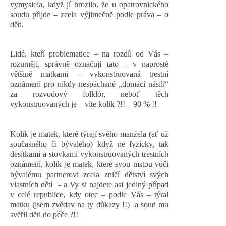
vymyslela, když jí hrozilo, že u opatrovnického
soudu přijde – zcela výjimečně podle práva – o
děti.
Lidé, kteří problematice – na rozdíl od Vás –
rozumějí, správně označují tato – v naprosté
většině matkami – vykonstruovaná trestní
oznámení pro nikdy nespáchané „domácí násilí“
za rozvodový folklór, neboť těch
vykonstruovaných je – víte kolik ?!! – 90 % !!
Kolik je matek, které týrají svého manžela (ať už
současného či bývalého) když ne fyzicky, tak
desítkami a stovkami vykonstruovaných trestních
oznámení, kolik je matek, které svou mstou vůči
bývalému partnerovi zcela zničí dětství svých
vlastních dětí
- a Vy si najdete asi jediný případ
v celé republice, kdy otec – podle Vás – týral
matku (jsem zvědav na ty důkazy !!)
a soud mu
svěřil děti do péče ?!!