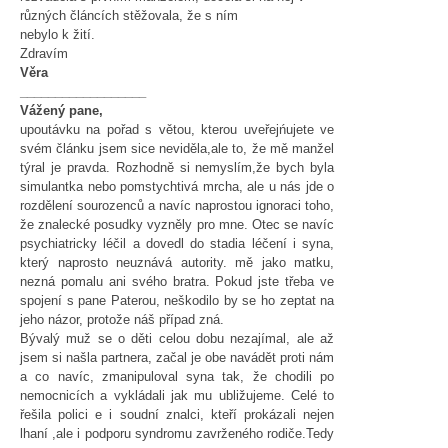
různých článcích stěžovala, že s ním
nebylo k žití.
Zdravím
Věra
__________________
Vážený pane,
upoutávku na pořad s větou, kterou uveřejńujete ve
svém článku jsem sice neviděla,ale to, že mě manžel
týral je pravda. Rozhodně si nemyslím,že bych byla
simulantka nebo pomstychtivá mrcha, ale u nás jde o
rozdělení sourozenců a navíc naprostou ignoraci toho,
že znalecké posudky vyzněly pro mne. Otec se navíc
psychiatricky léčil a dovedl do stadia léčení i syna,
který naprosto neuznává autority. mě jako matku,
nezná pomalu ani svého bratra. Pokud jste třeba ve
spojení s pane Paterou, neškodilo by se ho zeptat na
jeho názor, protože náš případ zná.
Bývalý muž se o děti celou dobu nezajímal, ale až
jsem si našla partnera, začal je obe navádět proti nám
a co navíc, zmanipuloval syna tak, že chodili po
nemocnicích a vykládali jak mu ubližujeme. Celé to
řešila polici e i soudní znalci, kteří prokázali nejen
lhaní ,ale i podporu syndromu zavrženého rodiče.Tedy