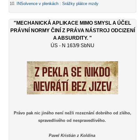
INSolvence v plenkách : Srážky plátce mzdy
"MECHANICKÁ APLIKACE MIMO SMYSL A ÚČEL
PRÁVNÍ NORMY ČINÍ Z PRÁVA NÁSTROJ ODCIZENÍ
A ABSURDITY. "
ÚS - N 163/9 SbNU
Právo pak nic jiného není nežli rozeznání dobrého od zlého,
spravedlivého od nespravedlivého.
Pavel Kristián z Koldína