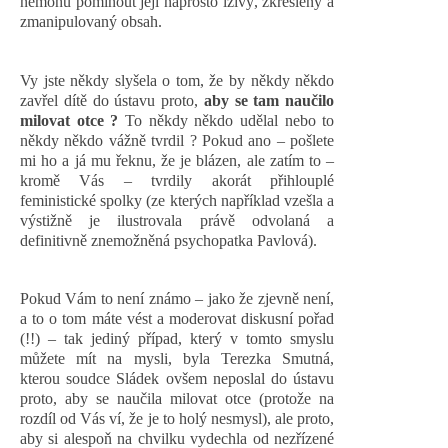
nemohu pominout její naprosto lživý, zkreslený a
zmanipulovaný obsah.
Vy jste někdy slyšela o tom, že by někdy někdo
zavřel dítě do ústavu proto,
aby se tam naučilo
milovat otce ?
To někdy někdo udělal nebo to
někdy někdo vážně tvrdil ? Pokud ano – pošlete
mi ho a já mu řeknu, že je blázen, ale zatím to –
kromě Vás – tvrdily akorát přihlouplé
feministické spolky (ze kterých například vzešla a
výstižně je ilustrovala právě odvolaná a
definitivně znemožněná psychopatka Pavlová).
Pokud Vám to není známo – jako že zjevně není,
a to o tom máte vést a moderovat diskusní pořad
(!!) – tak jediný případ, který v tomto smyslu
můžete mít na mysli, byla Terezka Smutná,
kterou soudce Sládek ovšem neposlal do ústavu
proto, aby se naučila milovat otce (protože na
rozdíl od Vás ví, že je to holý nesmysl), ale proto,
aby si alespoň na chvilku vydechla od nezřízené