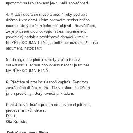
upozornit na tabuizovaný jev v naší společnosti.
4. Mladší dcera se musela před 4 roky podrobit
dvěma život ohrožujícím operacím nezhoubného
nádoru, který se "z ničeho nic" objevil. Přesvědčení,
že je příčinou dlouhotrvající stres, nepřiměřený
psychický nátlak a problémové domácí klima je
NEPŘEZKOUMATELNÉ, a tudíž nemůže sloužit jako
argument, natož fakt.
5. Etiologie mé plné invalidity v 51 letech v
souvislosti s léčbou zhoubného nádoru je rovněž
NEPŘEZKOUMATELNÁ.
6. Přečtěte si prosím alespoň kapitolu Syndrom
zavrženého dítěte, s. 95 - 113 ve sborníku Děti a
jejich problémy, který rovněž přikládám.
Paní Jílková, buďte prosím co nejvíce objektivní,
především kvůli dětem.
Děkuji
Ota Konsbul
__________________
Dobrý den, pane Fialo,