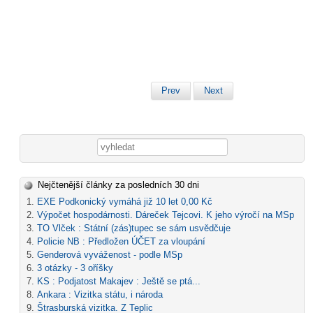
Prev
Next
Vyhledávání
Nejčtenější články za posledních 30 dni
EXE Podkonický vymáhá již 10 let 0,00 Kč
Výpočet hospodárnosti. Dáreček Tejcovi. K jeho výročí na MSp
TO Vlček : Státní (zás)tupec se sám usvědčuje
Policie NB : Předložen ÚČET za vloupání
Genderová vyváženost - podle MSp
3 otázky - 3 oříšky
KS : Podjatost Makajev : Ještě se ptá...
Ankara : Vizitka státu, i národa
Štrasburská vizitka. Z Teplic