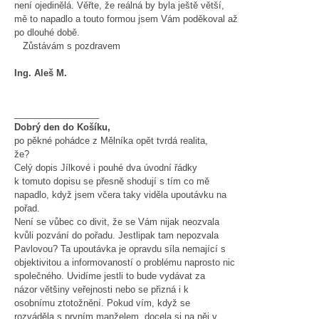
není ojedinělá. Věřte, že reálná by byla ještě větší,
mě to napadlo a touto formou jsem Vám poděkoval až
po dlouhé době.
Zůstávám s pozdravem
Ing. Aleš M.
_________________
Dobrý den do Košíku,
po pěkné pohádce z Mělníka opět tvrdá realita,
že?
Celý dopis Jílkové i pouhé dva úvodní řádky
k tomuto dopisu se přesně shodují s tím co mě
napadlo, když jsem včera taky viděla upoutávku na
pořad.
Není se vůbec co divit, že se Vám nijak neozvala
kvůli pozvání do pořadu. Jestlipak tam nepozvala
Pavlovou? Ta upoutávka je opravdu síla nemající s
objektivitou a informovaností o problému naprosto nic
společného. Uvidíme jestli to bude vydávat za
názor většiny veřejnosti nebo se přizná i k
osobnímu ztotožnění. Pokud vím, když se
rozváděla s prvním manželem, docela si na něj v