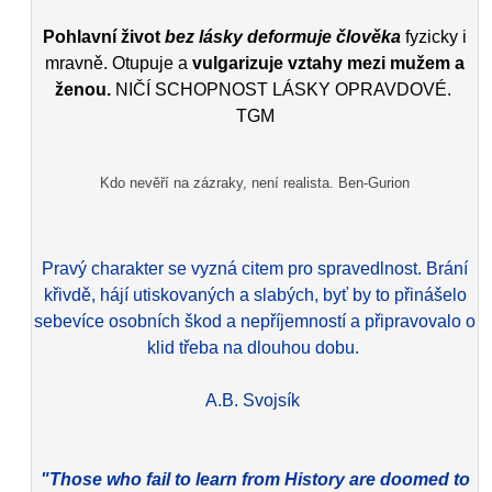
Pohlavní život
bez lásky deformuje člověka
fyzicky i
mravně. Otupuje a
vulgarizuje vztahy mezi mužem a
ženou.
NIČÍ SCHOPNOST LÁSKY OPRAVDOVÉ.
TGM
Kdo nevěří na zázraky, není realista. Ben-Gurion
Pravý charakter se vyzná citem pro spravedlnost. Brání
křivdě, hájí utiskovaných a slabých, byť by to přinášelo
sebevíce osobních škod a nepříjemností a připravovalo o
klid třeba na dlouhou dobu.
A.B. Svojsík
"Those who fail to learn from History are doomed to