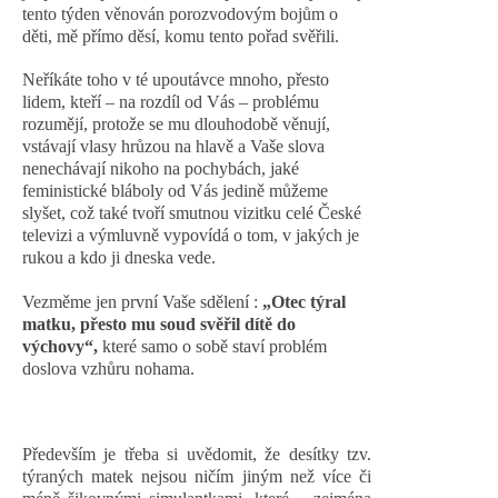
tento týden věnován porozvodovým bojům o
děti, mě přímo děsí, komu tento pořad svěřili.
Neříkáte toho v té upoutávce mnoho, přesto
lidem, kteří – na rozdíl od Vás – problému
rozumějí, protože se mu dlouhodobě věnují,
vstávají vlasy hrůzou na hlavě a Vaše slova
nenechávají nikoho na pochybách, jaké
feministické bláboly od Vás jedině můžeme
slyšet, což také tvoří smutnou vizitku celé České
televizi a výmluvně vypovídá o tom, v jakých je
rukou a kdo ji dneska vede.
Vezměme jen první Vaše sdělení :
„Otec týral
matku, přesto mu soud svěřil dítě do
výchovy“,
které samo o sobě staví problém
doslova vzhůru nohama.
Především je třeba si uvědomit, že desítky tzv.
týraných matek nejsou ničím jiným než více či