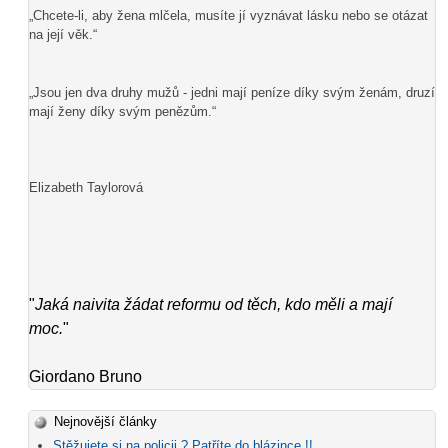
„Chcete-li, aby žena mlčela, musíte jí vyznávat lásku nebo se otázat
na její věk.“
„Jsou jen dva druhy mužů - jedni mají peníze díky svým ženám, druzí
mají ženy díky svým penězům.“
Elizabeth Taylorová
"
Jaká naivita žádat reformu od těch, kdo měli a mají
moc.
"
Giordano Bruno
Nejnovější články
Stěžujete si na policii ? Patříte do blázince !!