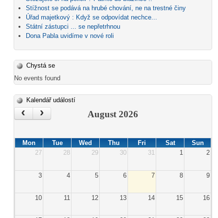
Stížnost se podává na hrubé chování, ne na trestné činy
Úřad majetkový : Když se odpovídat nechce...
Státní zástupci ... se nepřetrhnou
Dona Pabla uvidíme v nové roli
Chystá se
No events found
Kalendář událostí
‹
›
August 2026
Mon
Tue
Wed
Thu
Fri
Sat
Sun
27
28
29
30
31
1
2
3
4
5
6
7
8
9
10
11
12
13
14
15
16