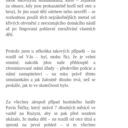
méně šikovnými simulantkami, které – zejména
za situace, kdy jsou prokazatelně horší než otec a
hrozí, že jim soud děti odebere nebo nesvěří – se
rozhodnou použít těch nejzákeřnějších metod od
křivých obvinění z neexistujícího domácího násilí
až po fingovaná pohlavní zneužívání vlastních
dětí.
Protože jsem u několika takových případů – na
rozdíl od Vás – byl, mohu říci, že je velmi
smutné, nakolik jdou naše přihlouplé a
zfeminizované státní úřady – především policie a
státní zastupitelství – na ruku právě těmto
simulantkám a jak žalostně dlouho trvá, než se
prokáže, jak to ve skutečnosti bylo.
Za všechny alespoň případ husitského faráře
Pavla Štičky, který strávil 7 dlouhých měsíců ve
vazbě na Ruzyni, aby se pak před soudem
ukázalo, že matka dětí – na rozdíl od otce drzá a
sprostá na první pohled – si to všechno