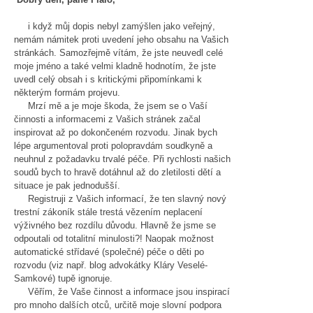
i když můj dopis nebyl zamýšlen jako veřejný,
nemám námitek proti uvedení jeho obsahu na Vašich
stránkách. Samozřejmě vítám, že jste neuvedl celé
moje jméno a také velmi kladně hodnotím, že jste
uvedl celý obsah i s kritickými připomínkami k
některým formám projevu.
Mrzí mě a je moje škoda, že jsem se o Vaší
činnosti a informacemi z Vašich stránek začal
inspirovat až po dokončeném rozvodu. Jinak bych
lépe argumentoval proti polopravdám soudkyně a
neuhnul z požadavku trvalé péče. Při rychlosti našich
soudů bych to hravě dotáhnul až do zletilosti dětí a
situace je pak jednodušší.
Registruji z Vašich informací, že ten slavný nový
trestní zákoník stále trestá vězením neplacení
výživného bez rozdílu důvodu. Hlavně že jsme se
odpoutali od totalitní minulosti?! Naopak možnost
automatické střídavé (společné) péče o děti po
rozvodu (viz např. blog advokátky Kláry Veselé-
Samkové) tupě ignoruje.
Věřím, že Vaše činnost a informace jsou inspirací
pro mnoho dalších otců, určitě moje slovní podpora