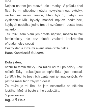
mne.
Nejsou na tom jen otcové, ale i matky. V pořadu chci
říct, že mi připadne neúcta nevyslechnout svědky,
nedbat na názor znalců, kteří byli 3, nebyli ani
vyslechnuti.Můj bývalý manžel nqvícv podmínce,
kdybych nestáhla jedno trestní oznámení, dostal trest
natvrdo.
Tak tolik jsem Vám jen chtěla napsat, možná to zní
feministicky, ale bez hlubší znalosti konkrétního
případu nelze soudit
Pěkný den a zítra mi eventuelně držte palce
Hana Kostelecká Šulcová
Dobrý den,
nezní to feministicky - na rozdíl od té upoutávky - ale
reálně. Taky - pokud jste to nepřehlídla - jsem napsal,
že 90% těchto trestních oznámení je fingovaných. Vy
patříte mezi těch zbylých deset.
Za muže je mi líto, že jste nenatrefila na někoho
lepšího. Možná byste si ho zasloužila.
S pozdravem
Ing. Jiří Fiala
_________________