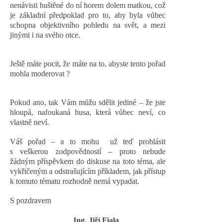
nenávisti huštěné do ní horem dolem matkou, což
je základní předpoklad pro to, aby byla vůbec
schopna objektivního pohledu na svět, a mezi
jinými i na svého otce.
Ještě máte pocit, že máte na to, abyste tento pořad
mohla moderovat ?
Pokud ano, tak Vám můžu sdělit jediné – že jste
hloupá, nafoukaná husa, která vůbec neví, co
vlastně neví.
Váš pořad – a to mohu
už teď prohlásit
s veškerou zodpovědností – proto nebude
žádným příspěvkem do diskuse na toto téma, ale
vykřičeným a odstrašujícím příkladem, jak přístup
k tomuto tématu rozhodně nemá vypadat.
S pozdravem
Ing. Jiří Fiala