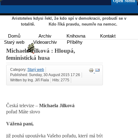
Open Menu
Aristoteles kdysi řekl, že kdo spí v demokracii, probudí se v
totalitě. Kdo říká pravdu, neumře na nemoc.
Domů
Archiv
Knihovna
Kontakt
Starý web
Videoarchiv
Příběhy
Michaela Jílková : Hloupá,
feministická husa
Category:
Starý web
Published: Sunday, 30 August 2015 17:26
Written by Ing. Jiří Fiala
Hits: 2775
Česká televize –
Michaela Jílková
pořad Máte slovo
Vážená paní,
již pouhá upoutávka Vašeho pořadu, který má být