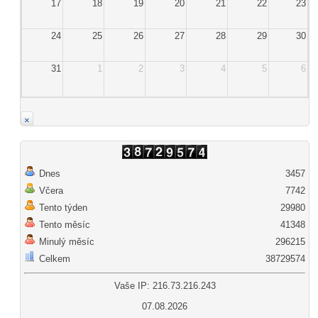
17
18
19
20
21
22
23
24
25
26
27
28
29
30
31
1
2
3
4
5
6
×
Dnes
3457
Včera
7742
Tento týden
29980
Tento měsíc
41348
Minulý měsíc
296215
Celkem
38729574
Vaše IP: 216.73.216.243
07.08.2026