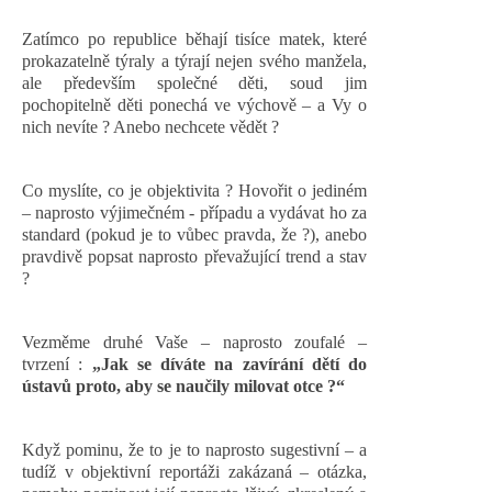
Zatímco po republice běhají tisíce matek, které
prokazatelně týraly a týrají nejen svého manžela,
ale především společné děti, soud jim
pochopitelně děti ponechá ve výchově – a Vy o
nich nevíte ? Anebo nechcete vědět ?
Co myslíte, co je objektivita ? Hovořit o jediném
– naprosto výjimečném - případu a vydávat ho za
standard (pokud je to vůbec pravda, že ?), anebo
pravdivě popsat naprosto převažující trend a stav
?
Vezměme druhé Vaše – naprosto zoufalé –
tvrzení :
„Jak se díváte na zavírání dětí do
ústavů proto, aby se naučily milovat otce ?“
Když pominu, že to je to naprosto sugestivní – a
tudíž v objektivní reportáži zakázaná – otázka,