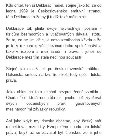
Kdo chtěl, ten si Deklaraci našel, stejně jako to, že od
ledna 1969 je Československo smluvní stranou
této Deklarace a že by ji tudíž také mělo plnit.
Deklarace tak plnila svoje nejvlastnější poslání -
tisícům bezmocných a utlačovaných dávala jistotu,
že to, co se jim děje, je odsouzeníhodná křivda a že
je to v rozporu s vůlí mezinárodního společenství a
také v rozporu s mezinárodním právem, jehož se
Deklarace mezitím stala nedílnou součástí.
Stejně jako o 6 let po československé ratifikaci
Helsinská smlouva a tzv. třetí koš, tedy opět - lidská
práva.
Jako ohlas na toto uznání bezprostředně vznikla i
Charta ´77, která nechtěla nic jiného než využívat
svých občanských práv, garantovaných
mezinárodními závazky republiky.
Asi jako když my dneska chceme, aby český stát
respektoval rozsudky Evropského soudu pro lidská
práva, když už se závazal být členskou zemí jeho