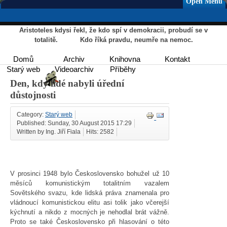
Open Menu
Aristoteles kdysi řekl, že kdo spí v demokracii, probudí se v
totalitě. Kdo říká pravdu, neumře na nemoc.
Domů
Archiv
Knihovna
Kontakt
Starý web
Videoarchiv
Příběhy
Den, kdy lidé nabyli úřední
důstojnosti
Category:
Starý web
Published: Sunday, 30 August 2015 17:29
Written by Ing. Jiří Fiala
Hits: 2582
V prosinci 1948 bylo Československo bohužel už 10
měsíců komunistickým totalitním vazalem
Sovětského svazu, kde lidská práva znamenala pro
vládnoucí komunistickou elitu asi tolik jako včerejší
kýchnutí a nikdo z mocných je nehodlal brát vážně.
Proto se také Československo při hlasování o této