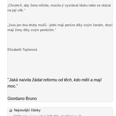
„Chcete-li, aby žena mlčela, musíte jí vyznávat lásku nebo se otázat
na její věk.“
„Jsou jen dva druhy mužů - jedni mají peníze díky svým ženám, druzí
mají ženy díky svým penězům.“
Elizabeth Taylorová
"
Jaká naivita žádat reformu od těch, kdo měli a mají
moc.
"
Giordano Bruno
Nejnovější články