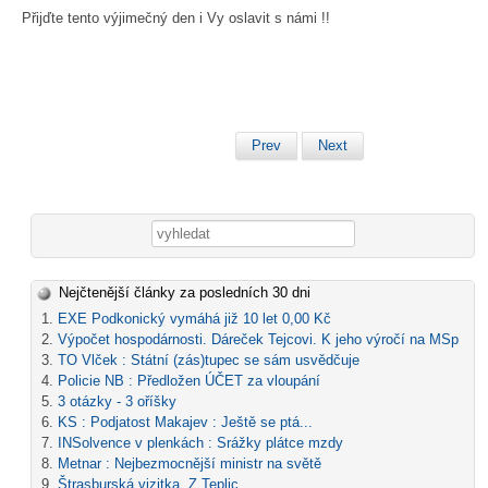
Přijďte tento výjimečný den i Vy oslavit s námi !!
Prev
Next
Vyhledávání
Nejčtenější články za posledních 30 dni
EXE Podkonický vymáhá již 10 let 0,00 Kč
Výpočet hospodárnosti. Dáreček Tejcovi. K jeho výročí na MSp
TO Vlček : Státní (zás)tupec se sám usvědčuje
Policie NB : Předložen ÚČET za vloupání
3 otázky - 3 oříšky
KS : Podjatost Makajev : Ještě se ptá...
INSolvence v plenkách : Srážky plátce mzdy
Metnar : Nejbezmocnější ministr na světě
Štrasburská vizitka. Z Teplic