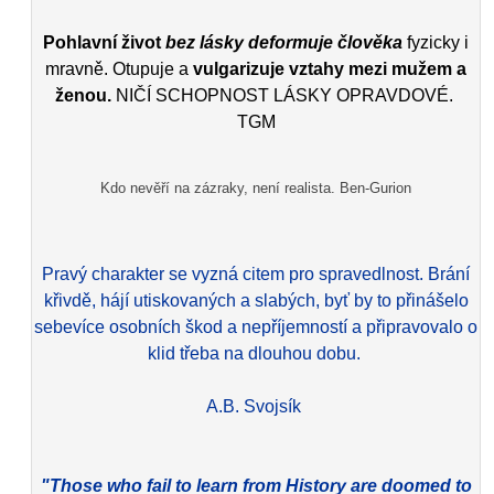
Pohlavní život
bez lásky deformuje člověka
fyzicky i
mravně. Otupuje a
vulgarizuje vztahy mezi mužem a
ženou.
NIČÍ SCHOPNOST LÁSKY OPRAVDOVÉ.
TGM
Kdo nevěří na zázraky, není realista. Ben-Gurion
Pravý charakter se vyzná citem pro spravedlnost. Brání
křivdě, hájí utiskovaných a slabých, byť by to přinášelo
sebevíce osobních škod a nepříjemností a připravovalo o
klid třeba na dlouhou dobu.
A.B. Svojsík
"Those who fail to learn from History are doomed to