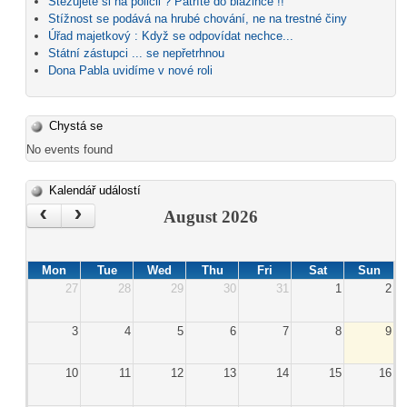
Stěžujete si na policii ? Patříte do blázince !!
Stížnost se podává na hrubé chování, ne na trestné činy
Úřad majetkový : Když se odpovídat nechce...
Státní zástupci ... se nepřetrhnou
Dona Pabla uvidíme v nové roli
Chystá se
No events found
Kalendář událostí
‹
›
August 2026
Mon
Tue
Wed
Thu
Fri
Sat
Sun
27
28
29
30
31
1
2
3
4
5
6
7
8
9
10
11
12
13
14
15
16