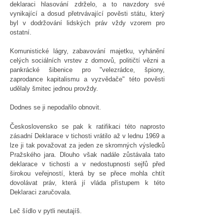
deklaraci hlasování zdrželo, a to navzdory své
vynikající a dosud přetrvávající pověsti státu, který
byl v dodržování lidských práv vždy vzorem pro
ostatní.
Komunistické lágry, zabavování majetku, vyhánění
celých sociálních vrstev z domovů, političtí vězni a
pankrácké šibenice pro "velezrádce, špiony,
zaprodance kapitalismu a vyzvědače" této pověsti
udělaly šmitec jednou provždy.
Dodnes se ji nepodařilo obnovit.
Československo se pak k ratifikaci této naprosto
zásadní Deklarace v tichosti vrátilo až v lednu 1969 a
lze ji tak považovat za jeden ze skromných výsledků
Pražského jara. Dlouho však nadále zůstávala tato
deklarace v tichosti a v nedostupnosti sejfů před
širokou veřejností, která by se přece mohla chtít
dovolávat práv, která jí vláda přístupem k této
Deklaraci zaručovala.
Leč šídlo v pytli neutajíš.