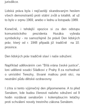
jurisdikce.
Lidská práva byla i nejčastěji skandovaným heslem
všech demonstrantů proti státní zvůli a totalitě, ať už
to bylo v srpnu 1969, anebo v lednu a listopadu 1989.
Konečně, i tehdejší opozice si za den odstupu
komunistického prezidenta Husáka vybrala
symbolicky - no samozřejmě že právě Den lidských
práv, který od r. 1948 připadá již tradičně na 10.
prosince.
Den lidských práv tradičně slaví i naše sdružení.
Například udělováním cen "Bílá vrána české justice",
loni udělené soudci Sládkovi z Prahy 8 za rozhodnutí
o umístění Terezky, štvané matkou proti otci, na
neutrální půdu dětské ozdravovny.
I zítra si tento výjimečný den připomeneme. A to před
Senátem, kde budou členové našeho sdružení od 9
hodin rozdávat senátorům i kolemjdoucím letáčky
proti schválení novely trestního zákona Senátem.