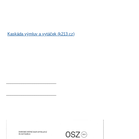
Kaskáda výmluv a vytáček (k213.cz)
_______________________
_______________________