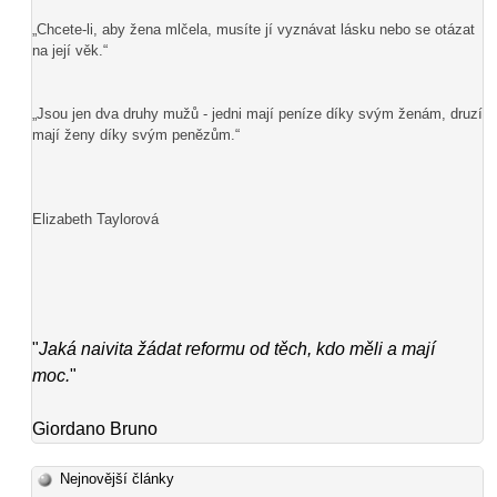
„Chcete-li, aby žena mlčela, musíte jí vyznávat lásku nebo se otázat
na její věk.“
„Jsou jen dva druhy mužů - jedni mají peníze díky svým ženám, druzí
mají ženy díky svým penězům.“
Elizabeth Taylorová
"
Jaká naivita žádat reformu od těch, kdo měli a mají
moc.
"
Giordano Bruno
Nejnovější články