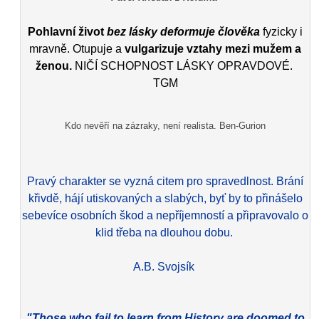
Pohlavní život
bez lásky deformuje člověka
fyzicky i
mravně. Otupuje a
vulgarizuje vztahy mezi mužem a
ženou.
NIČÍ SCHOPNOST LÁSKY OPRAVDOVÉ.
TGM
Kdo nevěří na zázraky, není realista. Ben-Gurion
Pravý charakter se vyzná citem pro spravedlnost. Brání
křivdě, hájí utiskovaných a slabých, byť by to přinášelo
sebevíce osobních škod a nepříjemností a připravovalo o
klid třeba na dlouhou dobu.
A.B. Svojsík
"Those who fail to learn from History are doomed to