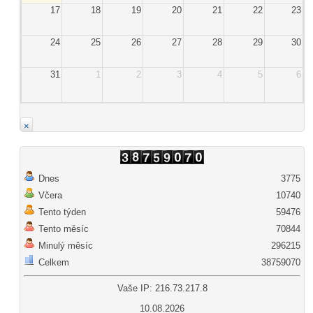
17
18
19
20
21
22
23
24
25
26
27
28
29
30
31
1
2
3
4
5
6
×
Dnes
3775
Včera
10740
Tento týden
59476
Tento měsíc
70844
Minulý měsíc
296215
Celkem
38759070
Vaše IP: 216.73.217.8
10.08.2026