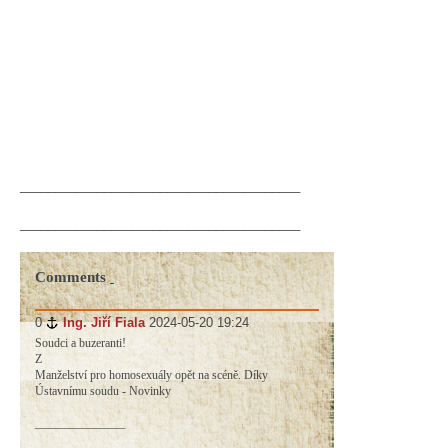
________________________________________
________________________________________
Comments
0
#
Ing. Jiří Fiala
2024-05-20 19:24
Soudci a buzeranti!
Z
Manželství pro homosexuály opět na scéně. Díky
Ústavnímu soudu - Novinky
_______________