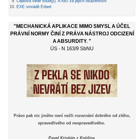
Ceplová vede soud(y). A ručí za jejich osazenstvo
EXE smrádě Erbert
"MECHANICKÁ APLIKACE MIMO SMYSL A ÚČEL
PRÁVNÍ NORMY ČINÍ Z PRÁVA NÁSTROJ ODCIZENÍ
A ABSURDITY. "
ÚS - N 163/9 SbNU
Právo pak nic jiného není nežli rozeznání dobrého od zlého,
spravedlivého od nespravedlivého.
Pavel Kristián z Koldína