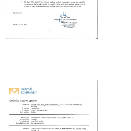
___________________