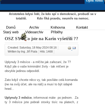
Open Menu
Aristoteles kdysi řekl, že kdo spí v demokracii, probudí se v
totalitě. Kdo říká pravdu, neumře na nemoc.
Domů
Archiv
Knihovna
Kontakt
Starý web
Videoarchiv
Příběhy
OSZ SY : Co jste na Karin vyšetřili ??
Created: Saturday, 18 May 2024 08:16
Written by Ing. Jiří Fiala
Hits: 1468
Uplynuly 3 měsíce - a mlčíte jak zařezaní, že ??
Když jde o vaše kriminální živly - tak mlčení je
obvykle jedinou odpovědí.
Zato když chcete něco vy, tak posíláte celá komanda
(ne na svůj účet, ale na náš) a musí to být údajně
hned...
Uplynuly 3 měsíce
, informovat máte po jednom. Za
ty 3 měsíce jste pobrali stovky tisíc na platech, z