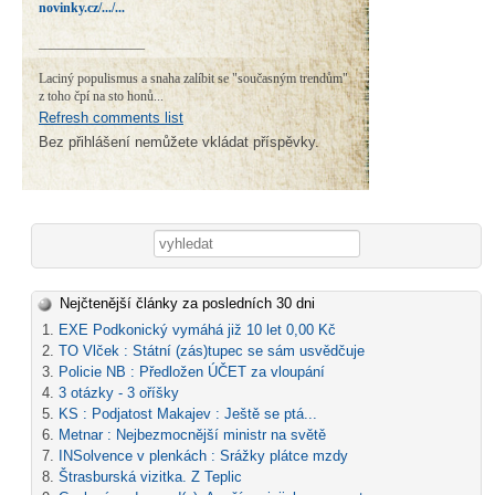
novinky.cz/.../...
________________
Laciný populismus a snaha zalíbit se "současným trendům"
z toho čpí na sto honů...
Refresh comments list
Bez přihlášení nemůžete vkládat příspěvky.
Vyhledávání
Nejčtenější články za posledních 30 dni
EXE Podkonický vymáhá již 10 let 0,00 Kč
TO Vlček : Státní (zás)tupec se sám usvědčuje
Policie NB : Předložen ÚČET za vloupání
3 otázky - 3 oříšky
KS : Podjatost Makajev : Ještě se ptá...
Metnar : Nejbezmocnější ministr na světě
INSolvence v plenkách : Srážky plátce mzdy
Štrasburská vizitka. Z Teplic