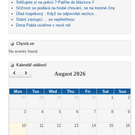
Stěžujete si na policii ? Patříte do blázince !!
Stížnost se podává na hrubé chování, ne na trestné činy
Úřad majetkový : Když se odpovídat nechce...
Státní zástupci ... se nepřetrhnou
Dona Pabla uvidíme v nové roli
Chystá se
No events found
Kalendář událostí
‹
›
August 2026
Mon
Tue
Wed
Thu
Fri
Sat
Sun
27
28
29
30
31
1
2
3
4
5
6
7
8
9
10
11
12
13
14
15
16