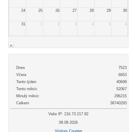
24
25
26
27
28
29
30
31
1
2
3
4
5
6
×
Dnes
7523
Včera
6653
Tento týden
40699
Tento měsíc
52067
Minulý měsíc
296215
Celkem
38740293
Vaše IP: 216.73.217.92
08.08.2026
Visitors Counter