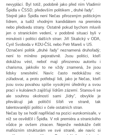
nevyplácí. Byl totiž, podobně jako před ním Vladimír
Špidla v ČSSD, především politikem „ druhé řady“.
Stejně jako Špidla není Nečas přirozeným politickým
lídrem, a tudíž vhodným kandidátem na premiéra
nebo předsedu strany. Ostatně pokud bychom mluvili
jen o stranickém vedení, v podobné situaci byli v
minulosti i politici dalších stran: Jiří Skalický v ODA,
Cyril Svoboda v KDU-ČSL nebo Petr Mareš v US.
Označení politik „druhé řady“ neznamená druhořadý;
není to míněno pejorativně. Jsou politici, kteří
dokážou vést, neboť mají přirozenou autoritu i
charisma, jakkoliv to ne vždy znamená, že jsou
lidsky snesitelní. Navíc často nedokážou nic
zúřadovat, a proto potřebují lidi, jako je Nečas, kteří
jsou svou povahou spíše vysokými úředníky a svou
prací v kuloárech zajišťují lídrům zázemí. Stanou-li se
ale souhrou okolností sami „lídry“, obvykle je
převálcují jak političtí šíbři ve straně, tak
talentovanější politici v čele ostatních stran.
Nečas by se hodil například na pozici eurokomisaře, v
níž se osvědčil i Špidla. V roli premiéra a stranického
vůdce je ovšem ztracen. Nejenže nedokáže čelit
mafiózním strukturám ve své straně, ale navíc si