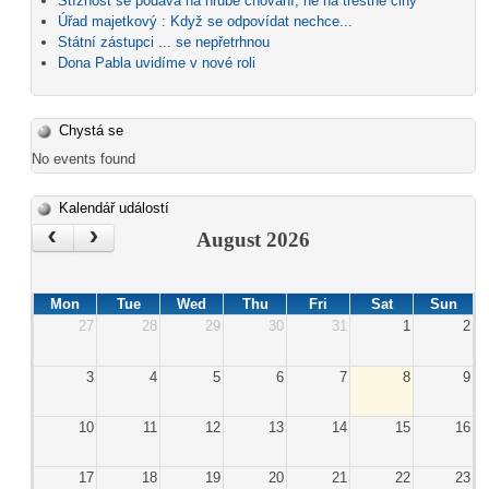
Stížnost se podává na hrubé chování, ne na trestné činy
Úřad majetkový : Když se odpovídat nechce...
Státní zástupci ... se nepřetrhnou
Dona Pabla uvidíme v nové roli
Chystá se
No events found
Kalendář událostí
‹
›
August 2026
Mon
Tue
Wed
Thu
Fri
Sat
Sun
27
28
29
30
31
1
2
3
4
5
6
7
8
9
10
11
12
13
14
15
16
17
18
19
20
21
22
23