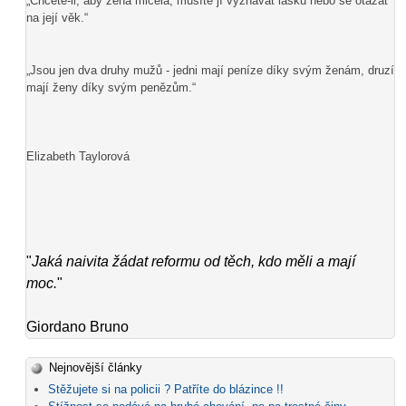
„Chcete-li, aby žena mlčela, musíte jí vyznávat lásku nebo se otázat
na její věk.“
„Jsou jen dva druhy mužů - jedni mají peníze díky svým ženám, druzí
mají ženy díky svým penězům.“
Elizabeth Taylorová
"
Jaká naivita žádat reformu od těch, kdo měli a mají
moc.
"
Giordano Bruno
Nejnovější články
Stěžujete si na policii ? Patříte do blázince !!