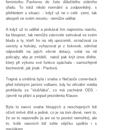
feministku Pavlovou do čela důležitého státního
úřadu. To totiž nikdo normální a zodpovědný, s
přehledem o situaci - když už ne v celé zemi, tak
alespoň ve svém resortu - nemůže udělat.
A když už to udělal a prokázal tím naprostou naivitu,
ba hloupost, tak nemůže zatvrzele setrvávat ve svém
bludu a ty, kteří ho na něj upozornili, označovat za
sexisty a hulváty, vyhazovat je z tiskovek, odmítat
odpovědět na jejich věcné dotazy, volat na ně
policajty, aby je zmlátili, natož pak krýt únos dítěte,
který při výkonu své funkce spáchala - samozřejmě
beztrestně, jak jinak - Pavlová.
Trapná a směšná byla i snaha o Nečasův come-back
před loňskými jarními volbami, kdy ho oficiální média
prohlásila za "slušňáka", co má zachránit ODS -
zjevně na přání a popud prezidenta Klause.
Byla to naivní snaha hloupých a neschopných lidí
oživit mrtvé dítě a jediné, co je na tom divné, není to,
že se to nepovedlo (a ani se to povést nemohlo), ale
to, kolik naivních lidí tuhle vějičku spolklo i s
navijákem.