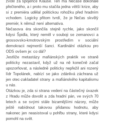
zvolil za spojence Klause. Ten má Nečase dokonale
přečteného, a i proto mu stačila jedna větší krize, aby
si z premiéra udělal politickou rohožku před hradním
vchodem. Logicky přitom tvrdí, že je Nečas skvělý
premiér, k němuž není alternativa.
Nečasova éra skončila stejně rychle, jako skončil
kdysi Špidla, který neměl v souboji se zemanovci a
grossovsko-kmotrovským prostředím v sociální
demokracii nejmenší šanci. Kardinální otázkou pro
ODS ovšem je: co dál?
Jestliže metastázy mafiánských praktik ve straně
politicky nezastavil, když už na ně konečně začal
upozorňovat, a následně politicky nepřežil ani rozený
lídr Topolánek, nabízí se jako zdánlivá záchrana už
jen otec-zakladatel strany a mafiánského kapitalismu
u nás.
Otázkou je, zda si strana vedení na částečný úvazek
z Hradu může dovolit a zda hradní pán, ve svých 70
letech a se svými stále bizarnějšími názory, může
ještě nabídnout takovou přidanou hodnotu, aby
nakonec jen neasistoval u pohřbu strany, které kdysi
pomohl na svět.