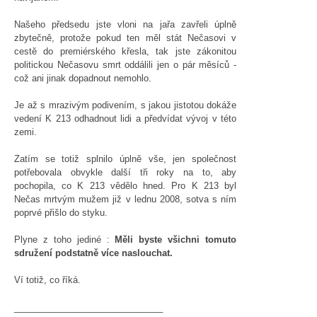
Našeho předsedu jste vloni na jařa zavřeli úplně
zbytečně, protože pokud ten měl stát Nečasovi v
cestě do premiérského křesla, tak jste zákonitou
politickou Nečasovu smrt oddálili jen o pár měsíců -
což ani jinak dopadnout nemohlo.
Je až s mrazivým podivením, s jakou jistotou dokáže
vedení K 213 odhadnout lidi a předvídat vývoj v této
zemi.
Zatím se totiž splnilo úplně vše, jen společnost
potřebovala obvykle další tři roky na to, aby
pochopila, co K 213 vědělo hned. Pro K 213 byl
Nečas mrtvým mužem již v lednu 2008, sotva s ním
poprvé přišlo do styku.
Plyne z toho jediné :
Měli byste všichni tomuto
sdružení podstatně více naslouchat.
Ví totiž, co říká.
______________________________