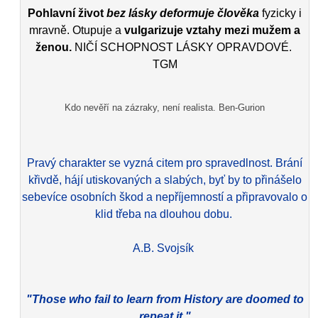
Pohlavní život
bez lásky deformuje člověka
fyzicky i
mravně. Otupuje a
vulgarizuje vztahy mezi mužem a
ženou.
NIČÍ SCHOPNOST LÁSKY OPRAVDOVÉ.
TGM
Kdo nevěří na zázraky, není realista. Ben-Gurion
Pravý charakter se vyzná citem pro spravedlnost. Brání
křivdě, hájí utiskovaných a slabých, byť by to přinášelo
sebevíce osobních škod a nepříjemností a připravovalo o
klid třeba na dlouhou dobu.
A.B. Svojsík
"Those who fail to learn from History are doomed to
repeat it."