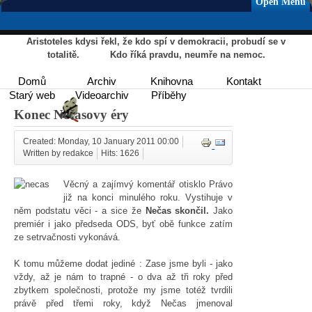
Open Menu
Aristoteles kdysi řekl, že kdo spí v demokracii, probudí se v
totalitě. Kdo říká pravdu, neumře na nemoc.
Domů
Archiv
Knihovna
Kontakt
Starý web
Videoarchiv
Příběhy
Konec Nečasovy éry
Created: Monday, 10 January 2011 00:00
Written by redakce
Hits: 1626
Věcný a zajímvý komentář otisklo Právo
již na konci minulého roku. Vystihuje v
něm podstatu věci - a sice že
Nečas skončil.
Jako
premiér i jako předseda ODS, byť obě funkce zatím
ze setrvačnosti vykonává.
K tomu můžeme dodat jediné : Zase jsme byli - jako
vždy, až je nám to trapné - o dva až tři roky před
zbytkem společnosti, protože my jsme totéž tvrdili
právě před třemi roky, když Nečas jmenoval