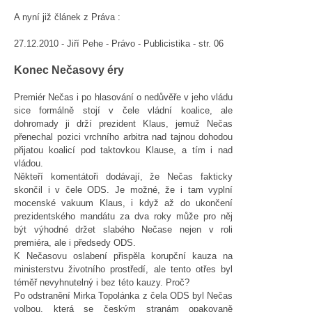
A nyní již článek z Práva :
27.12.2010 - Jiří Pehe - Právo - Publicistika - str. 06
Konec Nečasovy éry
Premiér Nečas i po hlasování o nedůvěře v jeho vládu
sice formálně stojí v čele vládní koalice, ale
dohromady ji drží prezident Klaus, jemuž Nečas
přenechal pozici vrchního arbitra nad tajnou dohodou
přijatou koalicí pod taktovkou Klause, a tím i nad
vládou.
Někteří komentátoři dodávají, že Nečas fakticky
skončil i v čele ODS. Je možné, že i tam vyplní
mocenské vakuum Klaus, i když až do ukončení
prezidentského mandátu za dva roky může pro něj
být výhodné držet slabého Nečase nejen v roli
premiéra, ale i předsedy ODS.
K Nečasovu oslabení přispěla korupční kauza na
ministerstvu životního prostředí, ale tento otřes byl
téměř nevyhnutelný i bez této kauzy. Proč?
Po odstranění Mirka Topolánka z čela ODS byl Nečas
volbou, která se českým stranám opakovaně