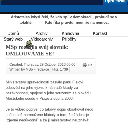
Open Menu
Aristoteles kdysi řekl, že kdo spí v demokracii, probudí se v
totalitě. Kdo říká pravdu, neumře na nemoc.
Domů
Archiv
Knihovna
Kontakt
Starý web
Videoarchiv
Příběhy
MSp rozšířilo svůj slovník:
OMLOUVÁME SE!
Created: Thursday, 28 October 2010 00:00
Written by MSp + redakce
Hits: 1739
Ministerstvo spravedlnosti zaslalo panu Fialovi
odpověď na jeho výzvu k náhradě škody za
nezákonnosti, spojené s jeho souzením za blokádu
Městského soudu v Praze z dubna 2008.
Je to vůbec poprvé, co takový dopis obsahoval něco
jiného než namnožené bláboly o tom, že žádost je
"zjevně nedůvodná" a že ji ministerstvo neuznává: