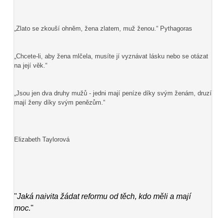
„Zlato se zkouší ohněm, žena zlatem, muž ženou.“ Pythagoras
„Chcete-li, aby žena mlčela, musíte jí vyznávat lásku nebo se otázat
na její věk.“
„Jsou jen dva druhy mužů - jedni mají peníze díky svým ženám, druzí
mají ženy díky svým penězům.“
Elizabeth Taylorová
"
Jaká naivita žádat reformu od těch, kdo měli a mají
moc.
"