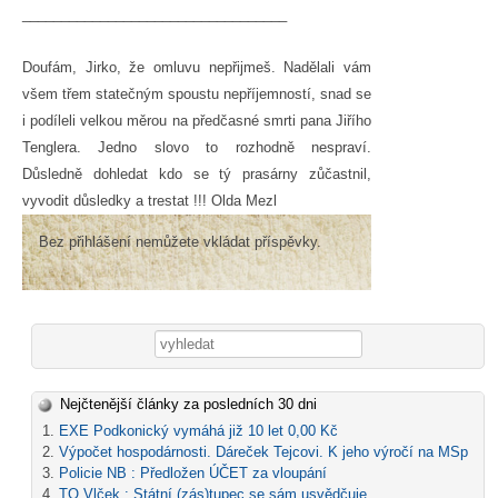
__________________________________
Doufám, Jirko, že omluvu nepřijmeš. Nadělali vám
všem třem statečným spoustu nepříjemností, snad se
i podíleli velkou měrou na předčasné smrti pana Jiřího
Tenglera. Jedno slovo to rozhodně nespraví.
Důsledně dohledat kdo se tý prasárny zůčastnil,
vyvodit důsledky a trestat !!! Olda Mezl
Bez přihlášení nemůžete vkládat příspěvky.
Vyhledávání
Nejčtenější články za posledních 30 dni
EXE Podkonický vymáhá již 10 let 0,00 Kč
Výpočet hospodárnosti. Dáreček Tejcovi. K jeho výročí na MSp
Policie NB : Předložen ÚČET za vloupání
TO Vlček : Státní (zás)tupec se sám usvědčuje