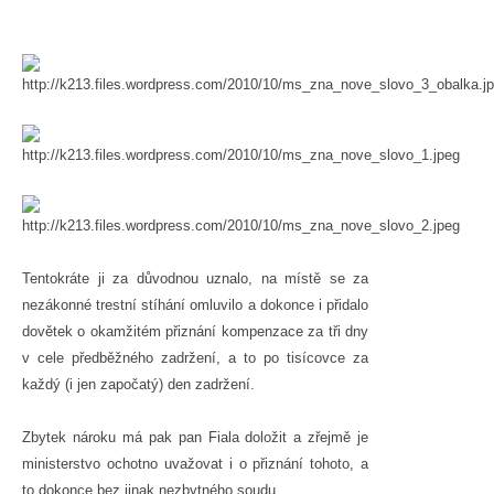
Tentokráte ji za důvodnou uznalo, na místě se za
nezákonné trestní stíhání omluvilo a dokonce i přidalo
dovětek o okamžitém přiznání kompenzace za tři dny
v cele předběžného zadržení, a to po tisícovce za
každý (i jen započatý) den zadržení.
Zbytek nároku má pak pan Fiala doložit a zřejmě je
ministerstvo ochotno uvažovat i o přiznání tohoto, a
to dokonce bez jinak nezbytného soudu.