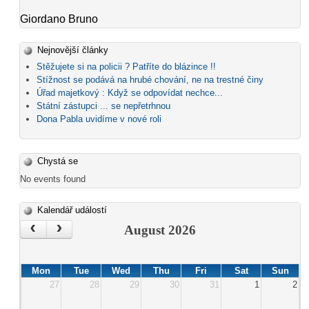
Giordano Bruno
Nejnovější články
Stěžujete si na policii ? Patříte do blázince !!
Stížnost se podává na hrubé chování, ne na trestné činy
Úřad majetkový : Když se odpovídat nechce...
Státní zástupci ... se nepřetrhnou
Dona Pabla uvidíme v nové roli
Chystá se
No events found
Kalendář událostí
‹
›
August 2026
Mon
Tue
Wed
Thu
Fri
Sat
Sun
27
28
29
30
31
1
2