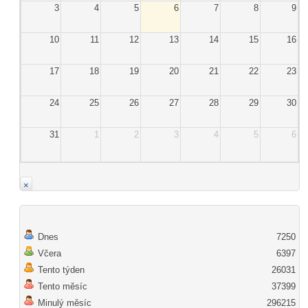
3
4
5
6
7
8
9
10
11
12
13
14
15
16
17
18
19
20
21
22
23
24
25
26
27
28
29
30
31
1
2
3
4
5
6
×
Dnes
7250
Včera
6397
Tento týden
26031
Tento měsíc
37399
Minulý měsíc
296215