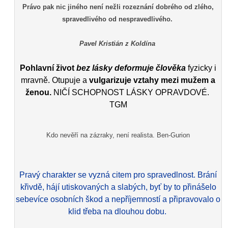
Právo pak nic jiného není nežli rozeznání dobrého od zlého,
spravedlivého od nespravedlivého.
Pavel Kristián z Koldína
Pohlavní život
bez lásky deformuje člověka
fyzicky i
mravně. Otupuje a
vulgarizuje vztahy mezi mužem a
ženou.
NIČÍ SCHOPNOST LÁSKY OPRAVDOVÉ.
TGM
Kdo nevěří na zázraky, není realista. Ben-Gurion
Pravý charakter se vyzná citem pro spravedlnost. Brání
křivdě, hájí utiskovaných a slabých, byť by to přinášelo
sebevíce osobních škod a nepříjemností a připravovalo o
klid třeba na dlouhou dobu.