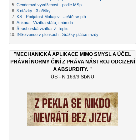
Genderová vyváženost - podle MSp
3 otázky - 3 oříšky
KS : Podjatost Makajev : Ještě se ptá...
Ankara : Vizitka státu, i národa
Štrasburská vizitka. Z Teplic
INSolvence v plenkách : Srážky plátce mzdy
"MECHANICKÁ APLIKACE MIMO SMYSL A ÚČEL
PRÁVNÍ NORMY ČINÍ Z PRÁVA NÁSTROJ ODCIZENÍ
A ABSURDITY. "
ÚS - N 163/9 SbNU