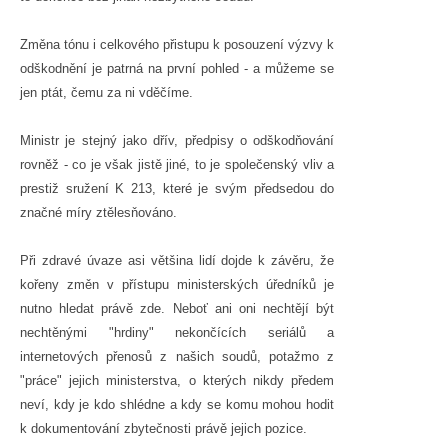
Změna tónu i celkového přistupu k posouzení výzvy k
odškodnění je patrná na první pohled - a můžeme se
jen ptát, čemu za ni vděčíme.
Ministr je stejný jako dřív, předpisy o odškodňování
rovněž - co je však jistě jiné, to je společenský vliv a
prestiž sružení K 213, které je svým předsedou do
značné míry ztělesňováno.
Při zdravé úvaze asi většina lidí dojde k závěru, že
kořeny změn v přístupu ministerských úředníků je
nutno hledat právě zde. Neboť ani oni nechtějí být
nechtěnými "hrdiny" nekončících seriálů a
internetových přenosů z našich soudů, potažmo z
"práce" jejich ministerstva, o kterých nikdy předem
neví, kdy je kdo shlédne a kdy se komu mohou hodit
k dokumentování zbytečnosti právě jejich pozice.