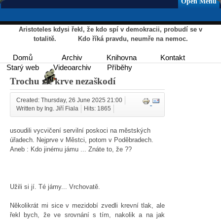
Open Menu
Aristoteles kdysi řekl, že kdo spí v demokracii, probudí se v
totalitě. Kdo říká pravdu, neumře na nemoc.
Domů
Archiv
Knihovna
Kontakt
Starý web
Videoarchiv
Příběhy
Trochu zlé krve nezaškodí
Created: Thursday, 26 June 2025 21:00
Written by Ing. Jiří Fiala
Hits: 1865
usoudili vycvičení servilní poskoci na městských
úřadech. Nejprve v Městci, potom v Poděbradech.
Aneb : Kdo jinému jámu ... Znáte to, že ??
Užili si jí. Té jámy... Vrchovatě.
Několikrát mi sice v mezidobí zvedli krevní tlak, ale
řekl bych, že ve srovnání s tím, nakolik a na jak