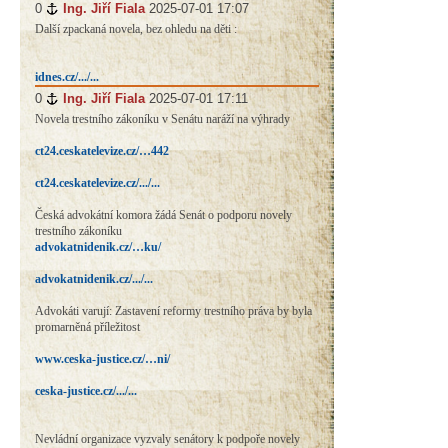
0
#
Ing. Jiří Fiala
2025-07-01 17:07
Další zpackaná novela, bez ohledu na děti :
idnes.cz/.../...
0
#
Ing. Jiří Fiala
2025-07-01 17:11
Novela trestního zákoníku v Senátu naráží na výhrady
ct24.ceskatelevize.cz/…442
ct24.ceskatelevize.cz/.../...
Česká advokátní komora žádá Senát o podporu novely
trestního zákoníku
advokatnidenik.cz/…ku/
advokatnidenik.cz/.../...
Advokáti varují: Zastavení reformy trestního práva by byla
promarněná příležitost
www.ceska-justice.cz/…ni/
ceska-justice.cz/.../...
Nevládní organizace vyzvaly senátory k podpoře novely