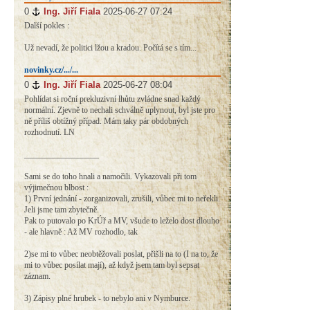
0
#
Ing. Jiří Fiala
2025-06-27 07:24
Další pokles :
Už nevadí, že politici lžou a kradou. Počítá se s tím...
novinky.cz/.../...
0
#
Ing. Jiří Fiala
2025-06-27 08:04
Pohlídat si roční prekluzivní lhůtu zvládne snad každý
normální. Zjevně to nechali schválně uplynout, byl jste pro
ně příliš obtížný případ. Mám taky pár obdobných
rozhodnutí. LN
__________________
Sami se do toho hnali a namočili. Vykazovali při tom
výjimečnou blbost :
1) První jednání - zorganizovali, zrušili, vůbec mi to neřekli.
Jeli jsme tam zbytečně.
Pak to putovalo po KrÚř a MV, všude to leželo dost dlouho
- ale hlavně : Až MV rozhodlo, tak
2)se mi to vůbec neobtěžovali poslat, přišli na to (I na to, že
mi to vůbec posílat mají), až když jsem tam byl sepsat
záznam.
3) Zápisy plné hrubek - to nebylo ani v Nymburce.