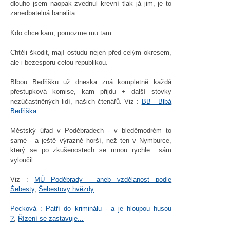
dlouho jsem naopak zvednul krevní tlak já jim, je to
zanedbatelná banalita.
Kdo chce kam, pomozme mu tam.
Chtěli škodit, mají ostudu nejen před celým okresem,
ale i bezesporu celou republikou.
Blbou Bedřišku už dneska zná kompletně každá
přestupková komise, kam přijdu + další stovky
nezúčastněných lidí, našich čtenářů. Viz :
BB - Blbá
Bedřiška
Městský úřad v Poděbradech - v bleděmodrém to
samé - a ještě výrazně horší, než ten v Nymburce,
který se po zkušenostech se mnou rychle sám
vyloučil.
Viz :
MÚ Poděbrady - aneb vzdělanost podle
Šebesty
,
Šebestovy hvězdy
Pecková : Patří do kriminálu - a je hloupou husou
?
,
Řízení se zastavuje...