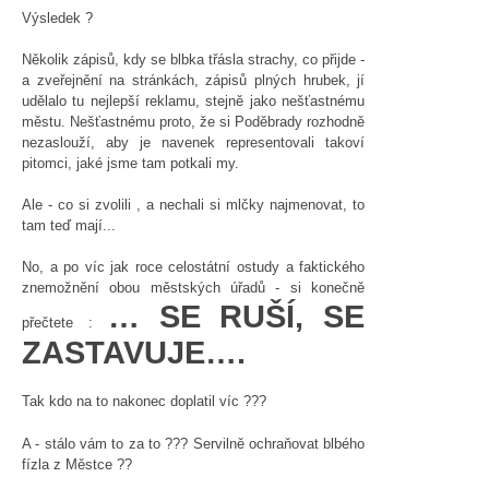
Výsledek ?
Několik zápisů, kdy se blbka třásla strachy, co přijde -
a zveřejnění na stránkách, zápisů plných hrubek, jí
udělalo tu nejlepší reklamu, stejně jako nešťastnému
městu. Nešťastnému proto, že si Poděbrady rozhodně
nezaslouží, aby je navenek representovali takoví
pitomci, jaké jsme tam potkali my.
Ale - co si zvolili , a nechali si mlčky najmenovat, to
tam teď mají...
No, a po víc jak roce celostátní ostudy a faktického
znemožnění obou městských úřadů - si konečně
… SE RUŠÍ, SE
přečtete :
ZASTAVUJE….
Tak kdo na to nakonec doplatil víc ???
A - stálo vám to za to ??? Servilně ochraňovat blbého
fízla z Městce ??