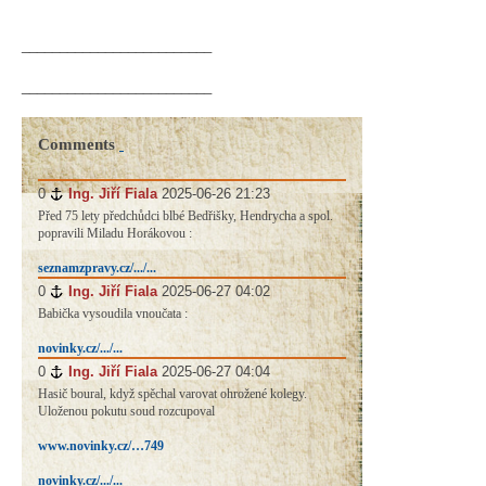
_________________________
_________________________
Comments
0
#
Ing. Jiří Fiala
2025-06-26 21:23
Před 75 lety předchůdci blbé Bedřišky, Hendrycha a spol.
popravili Miladu Horákovou :
seznamzpravy.cz/.../...
0
#
Ing. Jiří Fiala
2025-06-27 04:02
Babička vysoudila vnoučata :
novinky.cz/.../...
0
#
Ing. Jiří Fiala
2025-06-27 04:04
Hasič boural, když spěchal varovat ohrožené kolegy.
Uloženou pokutu soud rozcupoval
www.novinky.cz/…749
novinky.cz/.../...