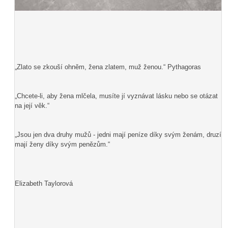
„Zlato se zkouší ohněm, žena zlatem, muž ženou.“ Pythagoras
„Chcete-li, aby žena mlčela, musíte jí vyznávat lásku nebo se otázat
na její věk.“
„Jsou jen dva druhy mužů - jedni mají peníze díky svým ženám, druzí
mají ženy díky svým penězům.“
Elizabeth Taylorová