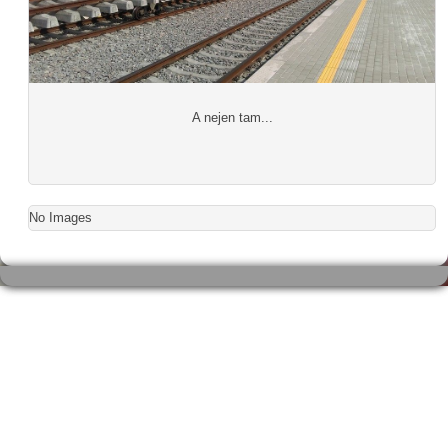
A nejen tam...
No Images