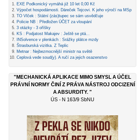
EXE Podkonický vymáhá již 10 let 0,00 Kč
Výpočet hospodárnosti. Dáreček Tejcovi. K jeho výročí na MSp
TO Vlček : Státní (zás)tupec se sám usvědčuje
Policie NB : Předložen ÚČET za vloupání
3 otázky - 3 oříšky
KS : Podjatost Makajev : Ještě se ptá...
INSolvence v plenkách : Srážky plátce mzdy
Štrasburská vizitka. Z Teplic
Metnar : Nejbezmocnější ministr na světě
Ceplová vede soud(y). A ručí za jejich osazenstvo
"MECHANICKÁ APLIKACE MIMO SMYSL A ÚČEL
PRÁVNÍ NORMY ČINÍ Z PRÁVA NÁSTROJ ODCIZENÍ
A ABSURDITY. "
ÚS - N 163/9 SbNU