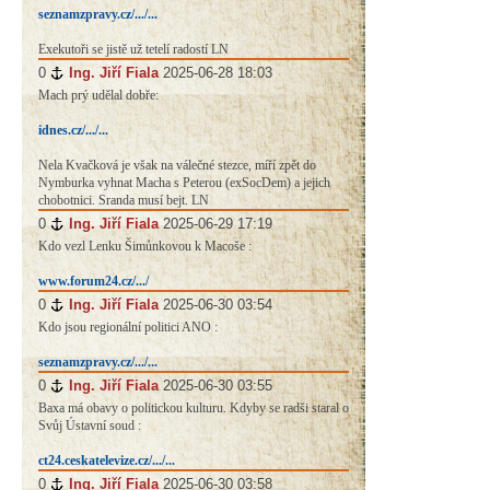
seznamzpravy.cz/.../...
Exekutoři se jistě už tetelí radostí LN
0
#
Ing. Jiří Fiala
2025-06-28 18:03
Mach prý udělal dobře:
idnes.cz/.../...
Nela Kvačková je však na válečné stezce, míří zpět do
Nymburka vyhnat Macha s Peterou (exSocDem) a jejich
chobotnici. Sranda musí bejt. LN
0
#
Ing. Jiří Fiala
2025-06-29 17:19
Kdo vezl Lenku Šimůnkovou k Macoše :
www.forum24.cz/.../
0
#
Ing. Jiří Fiala
2025-06-30 03:54
Kdo jsou regionální politici ANO :
seznamzpravy.cz/.../...
0
#
Ing. Jiří Fiala
2025-06-30 03:55
Baxa má obavy o politickou kulturu. Kdyby se radši staral o
Svůj Ústavní soud :
ct24.ceskatelevize.cz/.../...
0
#
Ing. Jiří Fiala
2025-06-30 03:58