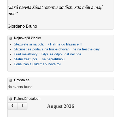
"
Jaká naivita žádat reformu od těch, kdo měli a mají
moc.
"
Giordano Bruno
Nejnovější články
Stěžujete si na policii ? Patříte do blázince !!
Stížnost se podává na hrubé chování, ne na trestné činy
Úřad majetkový : Když se odpovídat nechce...
Státní zástupci ... se nepřetrhnou
Dona Pabla uvidíme v nové roli
Chystá se
No events found
Kalendář událostí
‹
›
August 2026