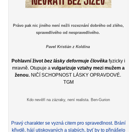
Právo pak nic jiného není nežli rozeznání dobrého od zlého,
spravedlivého od nespravedlivého.
Pavel Kristián z Koldína
Pohlavní život
bez lásky deformuje člověka
fyzicky i
mravně. Otupuje a
vulgarizuje vztahy mezi mužem a
ženou.
NIČÍ SCHOPNOST LÁSKY OPRAVDOVÉ.
TGM
Kdo nevěří na zázraky, není realista. Ben-Gurion
Pravý charakter se vyzná citem pro spravedlnost. Brání
křivdě, hájí utiskovaných a slabých, byť by to přinášelo