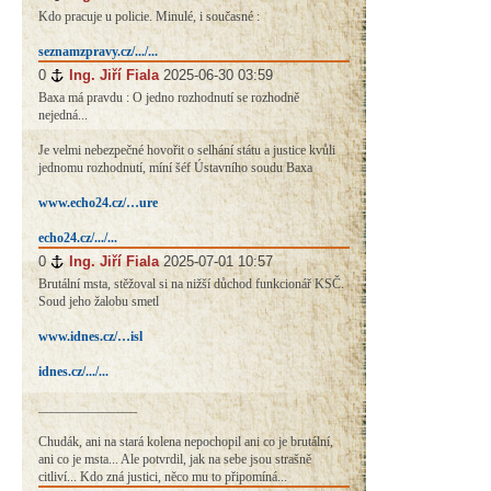
Kdo pracuje u policie. Minulé, i současné :
seznamzpravy.cz/.../...
0
#
Ing. Jiří Fiala
2025-06-30 03:59
Baxa má pravdu : O jedno rozhodnutí se rozhodně
nejedná...
Je velmi nebezpečné hovořit o selhání státu a justice kvůli
jednomu rozhodnutí, míní šéf Ústavního soudu Baxa
www.echo24.cz/…ure
echo24.cz/.../...
0
#
Ing. Jiří Fiala
2025-07-01 10:57
Brutální msta, stěžoval si na nižší důchod funkcionář KSČ.
Soud jeho žalobu smetl
www.idnes.cz/…isl
idnes.cz/.../...
_______________
Chudák, ani na stará kolena nepochopil ani co je brutální,
ani co je msta... Ale potvrdil, jak na sebe jsou strašně
citliví... Kdo zná justici, něco mu to připomíná...