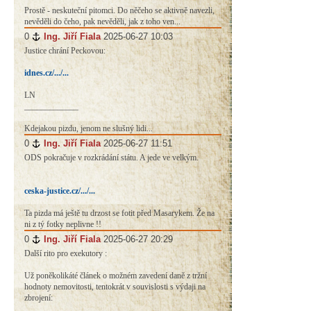
Prostě - neskuteční pitomci. Do něčeho se aktivně navezli,
nevěděli do čeho, pak nevěděli, jak z toho ven...
0
#
Ing. Jiří Fiala
2025-06-27 10:03
Justice chrání Peckovou:
idnes.cz/.../...
LN
_____________
Kdejakou pizdu, jenom ne slušný lidi...
0
#
Ing. Jiří Fiala
2025-06-27 11:51
ODS pokračuje v rozkrádání státu. A jede ve velkým.
ceska-justice.cz/.../...
Ta pizda má ještě tu drzost se fotit před Masarykem. Že na
ni z tý fotky neplivne !!
0
#
Ing. Jiří Fiala
2025-06-27 20:29
Další rito pro exekutory :
Už poněkolikáté článek o možném zavedení daně z tržní
hodnoty nemovitosti, tentokrát v souvislosti s výdaji na
zbrojení: