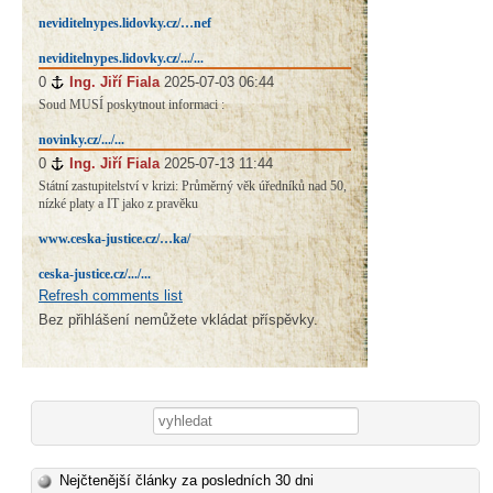
neviditelnypes.lidovky.cz/…nef
neviditelnypes.lidovky.cz/.../...
0
#
Ing. Jiří Fiala
2025-07-03 06:44
Soud MUSÍ poskytnout informaci :
novinky.cz/.../...
0
#
Ing. Jiří Fiala
2025-07-13 11:44
Státní zastupitelství v krizi: Průměrný věk úředníků nad 50,
nízké platy a IT jako z pravěku
www.ceska-justice.cz/…ka/
ceska-justice.cz/.../...
Refresh comments list
Bez přihlášení nemůžete vkládat příspěvky.
Vyhledávání
Nejčtenější články za posledních 30 dni