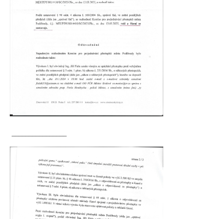
________________