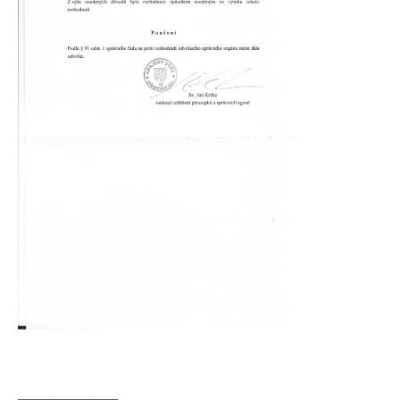
________________