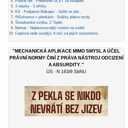
Policie NB : Předložen ÚČET za vloupání
3 otázky - 3 oříšky
KS : Podjatost Makajev : Ještě se ptá...
INSolvence v plenkách : Srážky plátce mzdy
Štrasburská vizitka. Z Teplic
Metnar : Nejbezmocnější ministr na světě
Ceplová vede soud(y). A ručí za jejich osazenstvo
"MECHANICKÁ APLIKACE MIMO SMYSL A ÚČEL
PRÁVNÍ NORMY ČINÍ Z PRÁVA NÁSTROJ ODCIZENÍ
A ABSURDITY. "
ÚS - N 163/9 SbNU