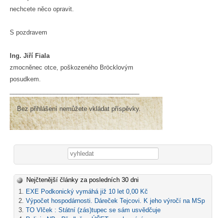
nechcete něco opravit.
S pozdravem
Ing. Jiří Fiala
zmocněnec otce, poškozeného Bröcklovým
posudkem.
______________________________________
Bez přihlášení nemůžete vkládat příspěvky.
Vyhledávání
Nejčtenější články za posledních 30 dni
EXE Podkonický vymáhá již 10 let 0,00 Kč
Výpočet hospodárnosti. Dáreček Tejcovi. K jeho výročí na MSp
TO Vlček : Státní (zás)tupec se sám usvědčuje