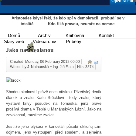
Open Menu
Aristoteles kdysi řekl, že kdo spí v demokracii, probudí se v
totalitě. Kdo říká pravdu, neumře na nemoc.
Domů
Archiv
Knihovna
Kontakt
Starý web
Videoarchiv
Příběhy
Jako na zavolanou
Created: Monday, 06 February 2012 00:00
Written by J. Nathanská + Ing. Jiří Fiala
Hits: 3874
Shodou okolností právě dnes otisknul Plzeňský deník
článek o znalci Karlu Bröcklovi - tedy znalci, který
vystavil křivý posudek na Tomáška, jenž právě
prožívá drama v Teplé u Mariánských Lázní. Jako na
zavolanou!, musíme zvolat.
Jestliže jeho plyšáci v kanceláři působí uklidňujícím
dojmem, jeho vystoupení před soudem, a zejména