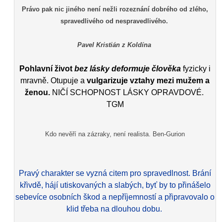
Právo pak nic jiného není nežli rozeznání dobrého od zlého,
spravedlivého od nespravedlivého.
Pavel Kristián z Koldína
Pohlavní život
bez lásky deformuje člověka
fyzicky i
mravně. Otupuje a
vulgarizuje vztahy mezi mužem a
ženou.
NIČÍ SCHOPNOST LÁSKY OPRAVDOVÉ.
TGM
Kdo nevěří na zázraky, není realista. Ben-Gurion
Pravý charakter se vyzná citem pro spravedlnost. Brání
křivdě, hájí utiskovaných a slabých, byť by to přinášelo
sebevíce osobních škod a nepříjemností a připravovalo o
klid třeba na dlouhou dobu.