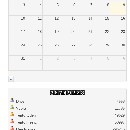
3
4
5
6
7
8
9
10
11
12
13
14
15
16
17
18
19
20
21
22
23
24
25
26
27
28
29
30
31
1
2
3
4
5
6
×
Dnes
4668
Včera
11785
Tento týden
49629
Tento měsíc
60997
Minulý měsíc
296215