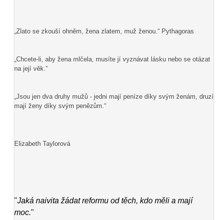
„Zlato se zkouší ohněm, žena zlatem, muž ženou.“ Pythagoras
„Chcete-li, aby žena mlčela, musíte jí vyznávat lásku nebo se otázat
na její věk.“
„Jsou jen dva druhy mužů - jedni mají peníze díky svým ženám, druzí
mají ženy díky svým penězům.“
Elizabeth Taylorová
"
Jaká naivita žádat reformu od těch, kdo měli a mají
moc.
"