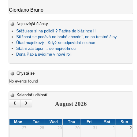
Giordano Bruno
Nejnovější články
Stěžujete si na policii ? Patříte do blázince !!
Stížnost se podává na hrubé chování, ne na trestné činy
Úřad majetkový : Když se odpovídat nechce...
Státní zástupci ... se nepřetrhnou
Dona Pabla uvidíme v nové roli
Chystá se
No events found
Kalendář událostí
‹
›
August 2026
Mon
Tue
Wed
Thu
Fri
Sat
Sun
27
28
29
30
31
1
2