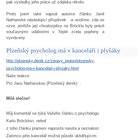
pak výsledky jeho práce už zdaleka nikoliv.
Proto jsem také napsal autorce článku Janě
Nathanské následující příspěvek -a uvidíme, zda se
ozve, jestliže její chvalozpěvy na Bröckla byly právě
současnými událostmi v Teplé zcela popřeny a
vyvráceny:
Plzeňský psycholog má v kanceláři i plyšáky
http://plzensky.denik.cz/zpravy_region/plzensky-
psycholog-ma-v-kancelari-i-plysaky.html
Naše reakce:
Pro Janu Nathanskou (Plzeňský deník) :
Milá slečno!
Můj komentář se týká Vašeho článku o psychologu
Karlu Bröcklovi, neboť
z toho článku pramení naprostá naivita a neznalost.
Zatímco jeho kancelář možná působí uklidňujícím