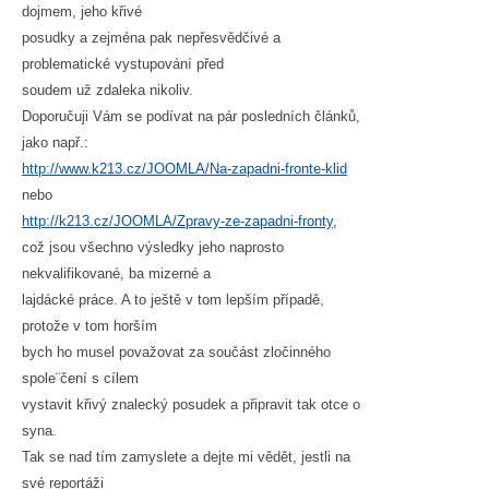
dojmem, jeho křivé
posudky a zejména pak nepřesvědčivé a
problematické vystupování před
soudem už zdaleka nikoliv.
Doporučuji Vám se podívat na pár posledních článků,
jako např.:
http://www.k213.cz/JOOMLA/Na-zapadni-fronte-klid
nebo
http://k213.cz/JOOMLA/Zpravy-ze-zapadni-fronty
,
což jsou všechno výsledky jeho naprosto
nekvalifikované, ba mizerné a
lajdácké práce. A to ještě v tom lepším případě,
protože v tom horším
bych ho musel považovat za součást zločinného
spole¨čení s cílem
vystavit křivý znalecký posudek a připravit tak otce o
syna.
Tak se nad tím zamyslete a dejte mi vědět, jestli na
své reportáži