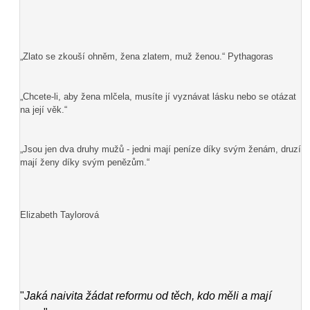
„Zlato se zkouší ohněm, žena zlatem, muž ženou.“ Pythagoras
„Chcete-li, aby žena mlčela, musíte jí vyznávat lásku nebo se otázat
na její věk.“
„Jsou jen dva druhy mužů - jedni mají peníze díky svým ženám, druzí
mají ženy díky svým penězům.“
Elizabeth Taylorová
"
Jaká naivita žádat reformu od těch, kdo měli a mají