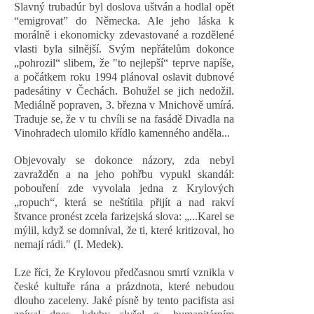
Slavný trubadúr byl doslova uštván a hodlal opět
“emigrovat” do Německa. Ale jeho láska k
morálně i ekonomicky zdevastované a rozdělené
vlasti byla silnější. Svým nepřátelům dokonce
„pohrozil“ slibem, že "to nejlepší“ teprve napíše,
a počátkem roku 1994 plánoval oslavit dubnové
padesátiny v Čechách. Bohužel se jich nedožil.
Mediálně popraven, 3. března v Mnichově umírá.
Traduje se, že v tu chvíli se na fasádě Divadla na
Vinohradech ulomilo křídlo kamenného anděla...
Objevovaly se dokonce názory, zda nebyl
zavražděn a na jeho pohřbu vypukl skandál:
pobouření zde vyvolala jedna z Krylových
„ropuch“, která se neštítila přijít a nad rakví
štvance pronést zcela farizejská slova: „...Karel se
mýlil, když se domníval, že ti, které kritizoval, ho
nemají rádi." (I. Medek).
Lze říci, že Krylovou předčasnou smrtí vznikla v
české kultuře rána a prázdnota, které nebudou
dlouho zaceleny. Jaké písně by tento pacifista asi