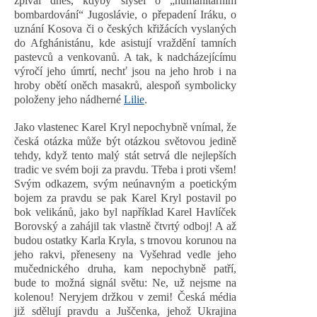
zpíval dnes, kdyby slyšel o „humanitárním
bombardování“ Jugoslávie, o přepadení Iráku, o
uznání Kosova či o českých křižácích vyslaných
do Afghánistánu, kde asistují vraždění tamních
pastevců a venkovanů. A tak, k nadcházejícímu
výročí jeho úmrtí, nechť jsou na jeho hrob i na
hroby obětí oněch masakrů, alespoň symbolicky
položeny jeho nádherné
Lilie
.
Jako vlastenec Karel Kryl nepochybně vnímal, že
česká otázka může být otázkou světovou jedině
tehdy, když tento malý stát setrvá dle nejlepších
tradic ve svém boji za pravdu. Třeba i proti všem!
Svým odkazem, svým neúnavným a poetickým
bojem za pravdu se pak Karel Kryl postavil po
bok velikánů, jako byl například Karel Havlíček
Borovský a zahájil tak vlastně čtvrtý odboj! A až
budou ostatky Karla Kryla, s trnovou korunou na
jeho rakvi, přeneseny na Vyšehrad vedle jeho
mučednického druha, kam nepochybně patří,
bude to možná signál světu: Ne, už nejsme na
kolenou! Neryjem držkou v zemi! Česká média
již sdělují pravdu a Juščenka, jehož Ukrajina