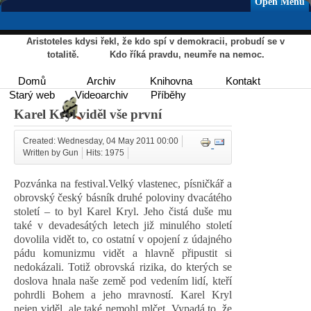
Open Menu
Aristoteles kdysi řekl, že kdo spí v demokracii, probudí se v
totalitě. Kdo říká pravdu, neumře na nemoc.
Domů
Archiv
Knihovna
Kontakt
Starý web
Videoarchiv
Příběhy
Karel Kryl viděl vše první
Created: Wednesday, 04 May 2011 00:00
Written by Gun
Hits: 1975
Pozvánka na festival.Velký vlastenec, písničkář a
obrovský český básník druhé poloviny dvacátého
století – to byl Karel Kryl. Jeho čistá duše mu
také v devadesátých letech již minulého století
dovolila vidět to, co ostatní v opojení z údajného
pádu komunizmu vidět a hlavně připustit si
nedokázali. Totiž obrovská rizika, do kterých se
doslova hnala naše země pod vedením lidí, kteří
pohrdli Bohem a jeho mravností. Karel Kryl
nejen viděl, ale také nemohl mlčet. Vypadá to, že