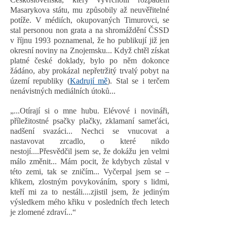
Masarykova státu, mu způsobily až neuvěřitelné
potíže. V médiích, okupovaných Timurovci, se
stal personou non grata a na shromáždění ČSSD
v říjnu 1993 poznamenal, že ho publikují již jen
okresní noviny na Znojemsku... Když chtěl získat
platné české doklady, bylo po něm dokonce
žádáno, aby prokázal nepřetržitý trvalý pobyt na
území republiky (
Kadrují mě
). Stal se i terčem
nenávistných mediálních útoků...
„...Otírají si o mne hubu. Elévové i novináři,
příležitostné psačky plačky, zklamaní sameťáci,
nadšení svazáci... Nechci se vnucovat a
nastavovat zrcadlo, o které nikdo
nestojí....Přesvědčil jsem se, že dokážu jen velmi
málo změnit... Mám pocit, že kdybych zůstal v
této zemi, tak se zničím... Vyčerpal jsem se –
křikem, zlostným povykováním, spory s lidmi,
kteří mi za to nestáli....zjistil jsem, že jediným
výsledkem mého křiku v posledních třech letech
je zlomené zdraví...“