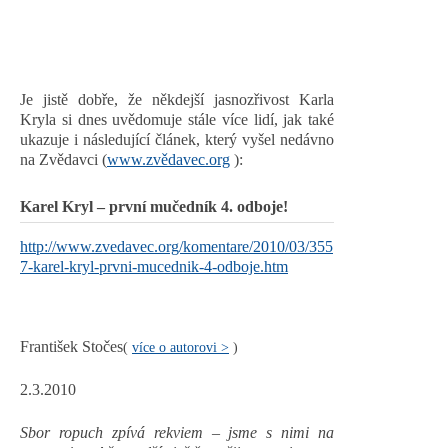
Je jistě dobře, že někdejší jasnozřivost Karla
Kryla si dnes uvědomuje stále více lidí, jak také
ukazuje i následující článek, který vyšel nedávno
na Zvědavci (
www.zvědavec.org
):
Karel Kryl – první mučedník 4. odboje!
http://www.zvedavec.org/komentare/2010/03/355
7-karel-kryl-prvni-mucednik-4-odboje.htm
František Stočes
(
více o autorovi >
)
2.3.2010
Sbor ropuch zpívá rekviem – jsme s nimi na