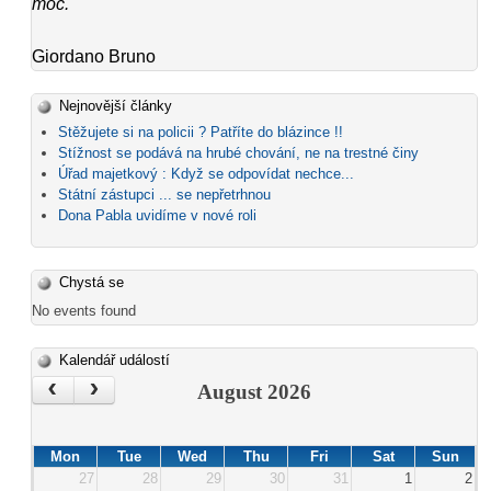
moc.
"
Giordano Bruno
Nejnovější články
Stěžujete si na policii ? Patříte do blázince !!
Stížnost se podává na hrubé chování, ne na trestné činy
Úřad majetkový : Když se odpovídat nechce...
Státní zástupci ... se nepřetrhnou
Dona Pabla uvidíme v nové roli
Chystá se
No events found
Kalendář událostí
‹
›
August 2026
Mon
Tue
Wed
Thu
Fri
Sat
Sun
27
28
29
30
31
1
2