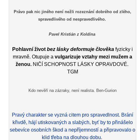
Právo pak nic jiného není nežli rozeznání dobrého od zlého,
spravedlivého od nespravedlivého.
Pavel Kristián z Koldína
Pohlavní život
bez lásky deformuje člověka
fyzicky i
mravně. Otupuje a
vulgarizuje vztahy mezi mužem a
ženou.
NIČÍ SCHOPNOST LÁSKY OPRAVDOVÉ.
TGM
Kdo nevěří na zázraky, není realista. Ben-Gurion
Pravý charakter se vyzná citem pro spravedlnost. Brání
křivdě, hájí utiskovaných a slabých, byť by to přinášelo
sebevíce osobních škod a nepříjemností a připravovalo o
klid třeba na dlouhou dobu.