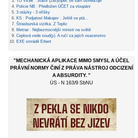
TO Vlček : Státní (zás)tupec se sám usvědčuje
Policie NB : Předložen ÚČET za vloupání
3 otázky - 3 oříšky
KS : Podjatost Makajev : Ještě se ptá...
Štrasburská vizitka. Z Teplic
Metnar : Nejbezmocnější ministr na světě
Ceplová vede soud(y). A ručí za jejich osazenstvo
EXE smrádě Erbert
"MECHANICKÁ APLIKACE MIMO SMYSL A ÚČEL
PRÁVNÍ NORMY ČINÍ Z PRÁVA NÁSTROJ ODCIZENÍ
A ABSURDITY. "
ÚS - N 163/9 SbNU