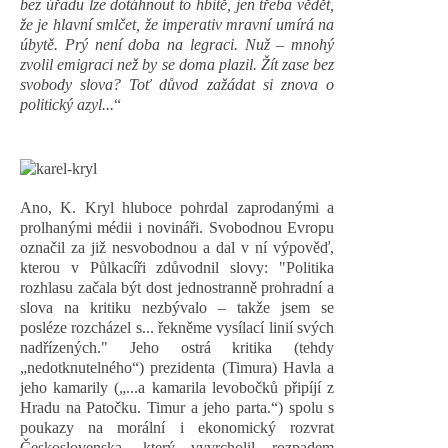
bez úřadu lze dotáhnout to hbitě, jen třeba vědět,
že je hlavní smlčet, že imperativ mravní umírá na
úbytě. Prý není doba na legraci. Nuž – mnohý
zvolil emigraci než by se doma plazil. Žít zase bez
svobody slova? Toť důvod zažádat si znova o
politický azyl...
“
Ano, K. Kryl hluboce pohrdal zaprodanými a
prolhanými médii i novináři. Svobodnou Evropu
označil za již nesvobodnou a dal v ní výpověď,
kterou v Půlkacíři zdůvodnil slovy: "Politika
rozhlasu začala být dost jednostranně prohradní a
slova na kritiku nezbývalo – takže jsem se
posléze rozcházel s... řekněme vysílací linií svých
nadřízených." Jeho ostrá kritika (tehdy
„nedotknutelného“) prezidenta (Timura) Havla a
jeho kamarily („...a kamarila levobočků připíjí z
Hradu na Patočku. Timur a jeho parta.“) spolu s
poukazy na morální i ekonomický rozvrat
Československa, který vyvrcholil rozpadem