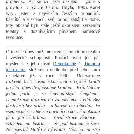
prameni... Ač se lží ještě nežijem – jsme s
pravdou – r o z v e d e n i...
(Idyla, 1990). Karel
Kryl, jeden z největších českých trubadúrů,
básníků a vlastenců, svůj odboj zahájil v době,
kdy občané byli stále ještě okouzleni svržením
totality a doznívajícím půvabem Sametové
revoluce.
O to více dnes můžeme ocenit jeho cit pro realitu
i věštecké schopnosti. Postačí uvést jen pár
myšlenek z jeho písní
Demokracie
či
Timur a
jeho parta
, složených nedlouho před jeho smrtí
respektive již v roce 1990: „
Demokracie
rozkvétá, byť s kosmetickou vadou. Ti, kteří kradli
po léta, dnes dvojnásobně kradou... Král Václav
jedna parta je se šmelinářským šmejdem...
Demokracie dozrává do žaludečních vředů. Bez
poctivosti bez práva – a hlavně bez ohledů... Ve
všeobecné servilitě sní novináři o korytě a okusují
pero, jiní už hrabou – rovní strace vědouce –
vzhledem na lustrace – že pod lustrem je šero.
Nechceš být Malý Černý vzadu? Věz: na ministra