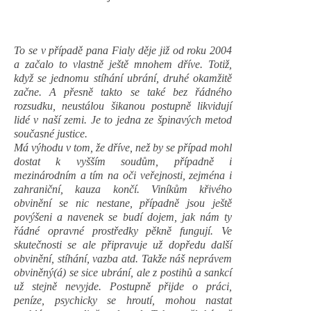
To se v případě pana Fialy děje již od roku 2004
a začalo to vlastně ještě mnohem dříve. Totiž,
když se jednomu stíhání ubrání, druhé okamžitě
začne. A přesně takto se také bez řádného
rozsudku, neustálou šikanou postupně likvidují
lidé v naší zemi. Je to jedna ze špinavých metod
současné justice.
Má výhodu v tom, že dříve, než by se případ mohl
dostat k vyšším soudům, případně i
mezinárodním a tím na oči veřejnosti, zejména i
zahraniční, kauza končí. Viníkům křivého
obvinění se nic nestane, případně jsou ještě
povýšeni a navenek se budí dojem, jak nám ty
řádné opravné prostředky pěkně fungují. Ve
skutečnosti se ale připravuje už dopředu další
obvinění, stíhání, vazba atd. Takže náš neprávem
obviněný(á) se sice ubrání, ale z postihů a sankcí
už stejně nevyjde. Postupně přijde o práci,
peníze, psychicky se hroutí, mohou nastat