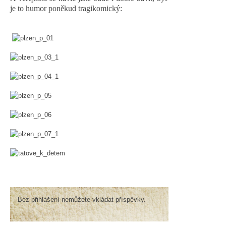
je to humor poněkud tragikomický:
Bez přihlášení nemůžete vkládat příspěvky.