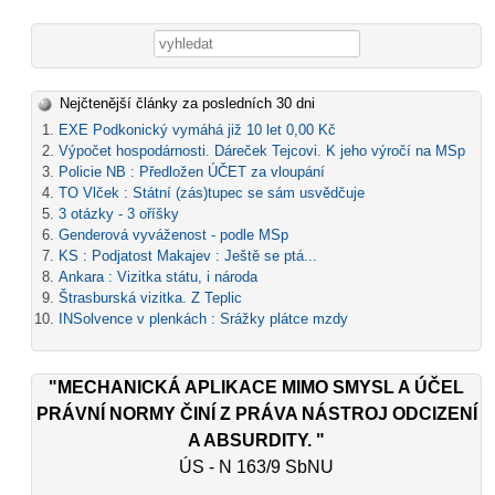
Vyhledávání
Nejčtenější články za posledních 30 dni
EXE Podkonický vymáhá již 10 let 0,00 Kč
Výpočet hospodárnosti. Dáreček Tejcovi. K jeho výročí na MSp
Policie NB : Předložen ÚČET za vloupání
TO Vlček : Státní (zás)tupec se sám usvědčuje
3 otázky - 3 oříšky
Genderová vyváženost - podle MSp
KS : Podjatost Makajev : Ještě se ptá...
Ankara : Vizitka státu, i národa
Štrasburská vizitka. Z Teplic
INSolvence v plenkách : Srážky plátce mzdy
"MECHANICKÁ APLIKACE MIMO SMYSL A ÚČEL
PRÁVNÍ NORMY ČINÍ Z PRÁVA NÁSTROJ ODCIZENÍ
A ABSURDITY. "
ÚS - N 163/9 SbNU