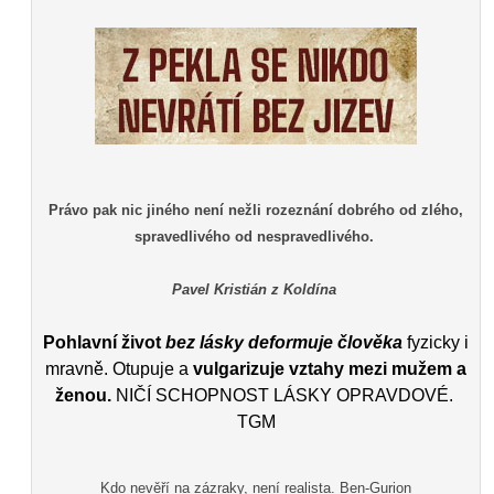
Právo pak nic jiného není nežli rozeznání dobrého od zlého,
spravedlivého od nespravedlivého.
Pavel Kristián z Koldína
Pohlavní život
bez lásky deformuje člověka
fyzicky i
mravně. Otupuje a
vulgarizuje vztahy mezi mužem a
ženou.
NIČÍ SCHOPNOST LÁSKY OPRAVDOVÉ.
TGM
Kdo nevěří na zázraky, není realista. Ben-Gurion