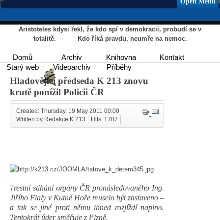
Open Menu
Aristoteles kdysi řekl, že kdo spí v demokracii, probudí se v
totalitě. Kdo říká pravdu, neumře na nemoc.
Domů
Archiv
Knihovna
Kontakt
Starý web
Videoarchiv
Příběhy
Hladovějící předseda K 213 znovu
krutě ponížil Policii ČR
Created: Thursday, 19 May 2011 00:00
Written by Redakce K 213
Hits: 1707
restní stíhání orgány ČR pronásledovaného Ing.
T
Jiřího Fialy v Kutné Hoře muselo být zastaveno –
a tak se jiné proti němu ihned rozjíždí naplno.
Tentokrát úder směřuje z Plzně.