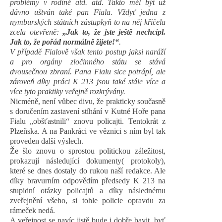
problémy v rodině atd. atd. Takto měl být už
dávno uštván také pan Fiala. Vždyť jedna z
nymburských státních zástupkyň to na něj křičela
zcela otevřeně:
„Jak to, že jste ještě nechcípl.
Jak to, že pořád normálně žijete!“
.
V případě Fialově však tento postup jaksi naráží
a pro orgány zločinného státu se stává
dvousečnou zbraní. Pana Fialu sice potrápí, ale
zároveň díky práci K 213 jsou také stále více a
více tyto praktiky veřejně rozkrývány.
Nicméně, není vůbec divu, že prakticky současně
s doručením zastavení stíhání v Kutné Hoře pana
Fialu „obšťastnili“ znovu policajti. Tentokrát z
Plzeňska. A na Pankráci ve věznici s ním byl tak
proveden další výslech.
Že šlo znovu o sprostou politickou záležitost,
prokazují následující dokumenty( protokoly),
které se dnes dostaly do rukou naší redakce. Ale
díky bravurním odpovědím předsedy K 213 na
stupidní otázky policajtů a díky následnému
zveřejnění všeho, si tohle policie opravdu za
rámeček nedá.
A veřejnost se navíc jistě bude i dobře bavit, byť