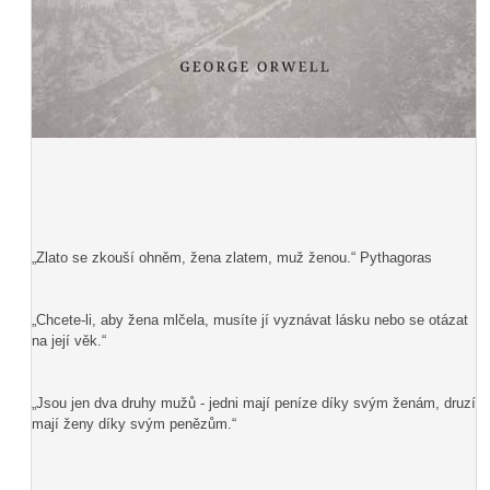
„Zlato se zkouší ohněm, žena zlatem, muž ženou.“ Pythagoras
„Chcete-li, aby žena mlčela, musíte jí vyznávat lásku nebo se otázat
na její věk.“
„Jsou jen dva druhy mužů - jedni mají peníze díky svým ženám, druzí
mají ženy díky svým penězům.“