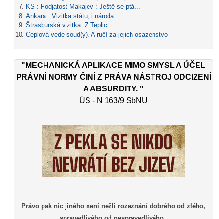
KS : Podjatost Makajev : Ještě se ptá...
Ankara : Vizitka státu, i národa
Štrasburská vizitka. Z Teplic
Ceplová vede soud(y). A ručí za jejich osazenstvo
"MECHANICKÁ APLIKACE MIMO SMYSL A ÚČEL
PRÁVNÍ NORMY ČINÍ Z PRÁVA NÁSTROJ ODCIZENÍ
A ABSURDITY. "
ÚS - N 163/9 SbNU
Právo pak nic jiného není nežli rozeznání dobrého od zlého,
spravedlivého od nespravedlivého.