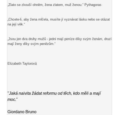
„Zlato se zkouší ohněm, žena zlatem, muž ženou.“ Pythagoras
„Chcete-li, aby žena mlčela, musíte jí vyznávat lásku nebo se otázat
na její věk.“
„Jsou jen dva druhy mužů - jedni mají peníze díky svým ženám, druzí
mají ženy díky svým penězům.“
Elizabeth Taylorová
"
Jaká naivita žádat reformu od těch, kdo měli a mají
moc.
"
Giordano Bruno