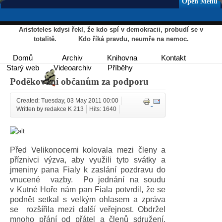
Open Menu
Aristoteles kdysi řekl, že kdo spí v demokracii, probudí se v
totalitě. Kdo říká pravdu, neumře na nemoc.
Domů
Archiv
Knihovna
Kontakt
Starý web
Videoarchiv
Příběhy
Poděkování občanům za podporu
Created: Tuesday, 03 May 2011 00:00
Written by redakce K 213
Hits: 1640
Před Velikonocemi kolovala mezi členy a
příznivci výzva, aby využili tyto svátky a
jmeniny pana Fialy k zaslání pozdravu do
vnucené vazby. Po jednání na soudu
v Kutné Hoře nám pan Fiala potvrdil, že se
podnět setkal s velkým ohlasem a zpráva
se rozšířila mezi další veřejnost. Obdržel
mnoho přání od přátel a členů sdružení.