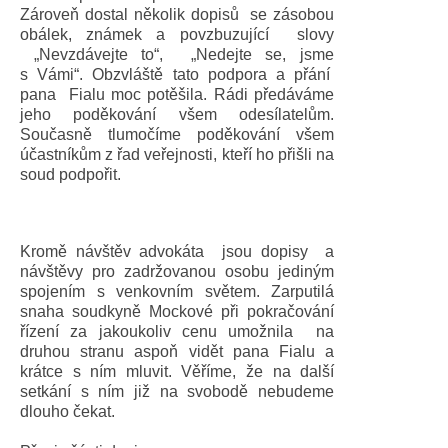
Zároveň dostal několik dopisů se zásobou
obálek, známek a povzbuzující slovy
„Nevzdávejte to“, „Nedejte se, jsme
s Vámi“. Obzvláště tato podpora a přání
pana Fialu moc potěšila. Rádi předáváme
jeho poděkování všem odesílatelům.
Současně tlumočíme poděkování všem
účastníkům z řad veřejnosti, kteří ho přišli na
soud podpořit.
Kromě návštěv advokáta jsou dopisy a
návštěvy pro zadržovanou osobu jediným
spojením s venkovním světem. Zarputilá
snaha soudkyně Mockové při pokračování
řízení za jakoukoliv cenu umožnila na
druhou stranu aspoň vidět pana Fialu a
krátce s ním mluvit. Věříme, že na další
setkání s ním již na svobodě nebudeme
dlouho čekat.