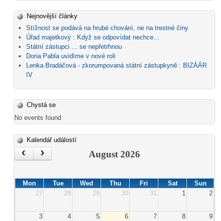
Nejnovější články
Stížnost se podává na hrubé chování, ne na trestné činy
Úřad majetkový : Když se odpovídat nechce...
Státní zástupci ... se nepřetrhnou
Dona Pabla uvidíme v nové roli
Lenka Bradáčová - zkorumpovaná státní zástupkyně : BIZÁÁR
IV
Chystá se
No events found
Kalendář událostí
‹
›
August 2026
Mon
Tue
Wed
Thu
Fri
Sat
Sun
27
28
29
30
31
1
2
3
4
5
6
7
8
9