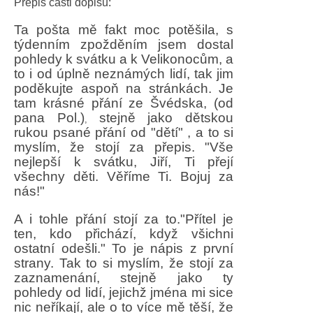
Přepis části dopisu:
Ta pošta mě fakt moc potěšila, s
týdenním zpožděním jsem dostal
pohledy k svátku a k Velikonocům, a
to i od úplně neznámých lidí, tak jim
poděkujte aspoň na stránkách. Je
tam krásné přání ze Švédska, (od
pana Pol.)
stejně jako dětskou
,
rukou psané přání od "dětí" , a to si
myslím, že stojí za přepis. "Vše
nejlepší k svátku, Jiří, Ti přejí
všechny děti. Věříme Ti. Bojuj za
nás!"
A i tohle přání stojí za to."Přítel je
ten, kdo přichází, když všichni
ostatní odešli." To je nápis z první
strany. Tak to si myslím, že stojí za
zaznamenání, stejně jako ty
pohledy od lidí, jejichž jména mi sice
nic neříkají, ale o to více mě těší, že