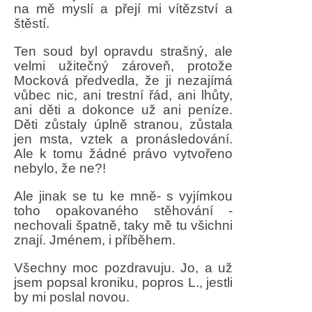
na mě myslí a přejí mi vítězství a
štěstí.
Ten soud byl opravdu strašný, ale
velmi užitečný zároveň, protože
Mocková předvedla, že ji nezajímá
vůbec nic, ani trestní řád, ani lhůty,
ani děti a dokonce už ani peníze.
Děti zůstaly úplně stranou, zůstala
jen msta, vztek a pronásledování.
Ale k tomu žádné právo vytvořeno
nebylo, že ne?!
Ale jinak se tu ke mně- s vyjímkou
toho opakovaného stěhování -
nechovali špatně, taky mě tu všichni
znají. Jménem, i příběhem.
Všechny moc pozdravuju. Jo, a už
jsem popsal kroniku, popros L., jestli
by mi poslal novou.