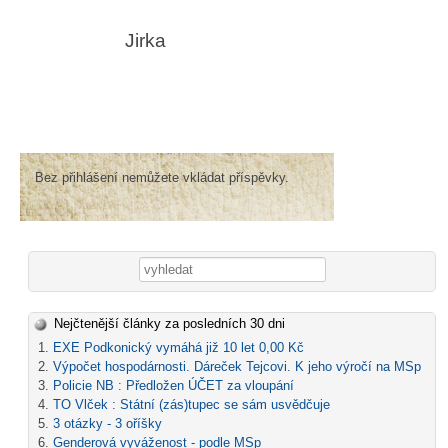
Jirka
Bez přihlášení nemůžete vkládat příspěvky.
Vyhledávání
Nejčtenější články za posledních 30 dni
EXE Podkonický vymáhá již 10 let 0,00 Kč
Výpočet hospodárnosti. Dáreček Tejcovi. K jeho výročí na MSp
Policie NB : Předložen ÚČET za vloupání
TO Vlček : Státní (zás)tupec se sám usvědčuje
3 otázky - 3 oříšky
Genderová vyváženost - podle MSp