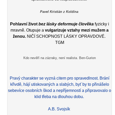
Pavel Kristián z Koldína
Pohlavní život
bez lásky deformuje člověka
fyzicky i
mravně. Otupuje a
vulgarizuje vztahy mezi mužem a
ženou.
NIČÍ SCHOPNOST LÁSKY OPRAVDOVÉ.
TGM
Kdo nevěří na zázraky, není realista. Ben-Gurion
Pravý charakter se vyzná citem pro spravedlnost. Brání
křivdě, hájí utiskovaných a slabých, byť by to přinášelo
sebevíce osobních škod a nepříjemností a připravovalo o
klid třeba na dlouhou dobu.
A.B. Svojsík