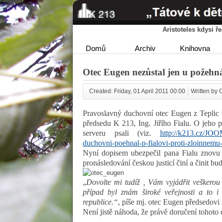
Aristoteles kdysi 
Domů
Archiv
Knihovna
Otec Eugen nezůstal jen u požehn
Created: Friday, 01 April 2011 00:00
Written by 
Pravoslavný duchovní otec Eugen z Teplic 
předsedu K 213, Ing. Jiřího Fialu. O jeho 
serveru psali (viz.
http://k213.cz/JO
duchovni-poehnal-p-fialovi-proti-zloinne
Nyní dopisem ubezpečil pana Fialu znovu s
pronásledování českou justicí činí a činit bud
„
Dovolte mi tudíž , Vám vyjádřit veškero
případ byl znám široké veřejnosti a to i 
republice.“
, píše mj. otec Eugen předsedovi
Není jistě náhoda, že právě doručení tohoto