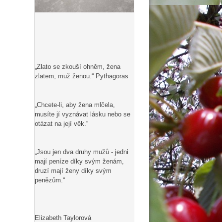
„Zlato se zkouší ohněm, žena
zlatem, muž ženou.“ Pythagoras
„Chcete-li, aby žena mlčela,
musíte jí vyznávat lásku nebo se
otázat na její věk.“
„Jsou jen dva druhy mužů - jedni
mají peníze díky svým ženám,
druzí mají ženy díky svým
penězům.“
Elizabeth Taylorová