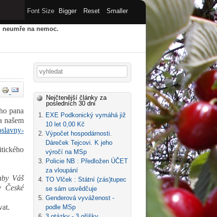
Font Size
Bigger
Reset
Smaller
u, neumře na nemoc.
HY
STARÝ WEB
ARCHIV
Vyhledávání
Nejčtenější články za
posledních 30 dni
ého pana
EXE Podkonický vymáhá již
na našem
10 let 0,00 Kč
slavny-
Výpočet hospodárnosti.
Dáreček Tejcovi. K jeho
itického
výročí na MSp
Policie NB : Předložen ÚČET
za vloupání
 aby Váš
TO Vlček : Státní (zás)tupec
 v České
se sám usvědčuje
Genderová vyváženost -
vat.
podle MSp
3 otázky - 3 oříšky