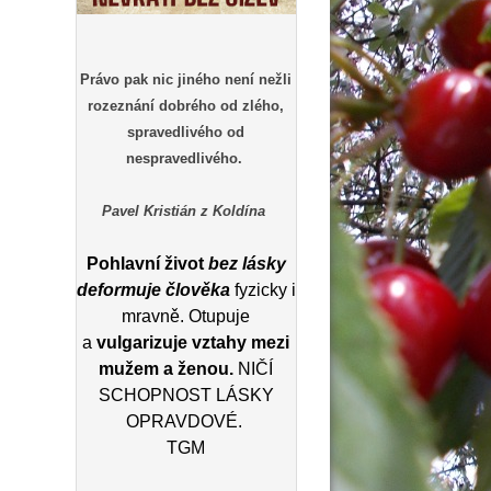
Právo pak nic jiného není nežli
rozeznání dobrého od zlého,
spravedlivého od
nespravedlivého.
Pavel Kristián z Koldína
Pohlavní život
bez lásky
deformuje člověka
fyzicky i
mravně. Otupuje
a
vulgarizuje vztahy mezi
mužem a ženou.
NIČÍ
SCHOPNOST LÁSKY
OPRAVDOVÉ.
TGM