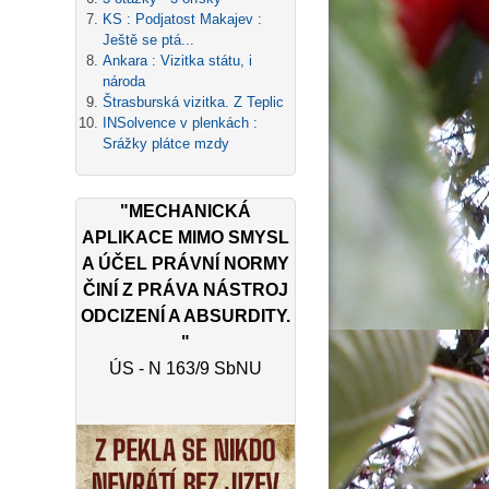
KS : Podjatost Makajev :
Ještě se ptá...
Ankara : Vizitka státu, i
národa
Štrasburská vizitka. Z Teplic
INSolvence v plenkách :
Srážky plátce mzdy
"MECHANICKÁ
APLIKACE MIMO SMYSL
A ÚČEL PRÁVNÍ NORMY
ČINÍ Z PRÁVA NÁSTROJ
ODCIZENÍ A ABSURDITY.
"
ÚS - N 163/9 SbNU