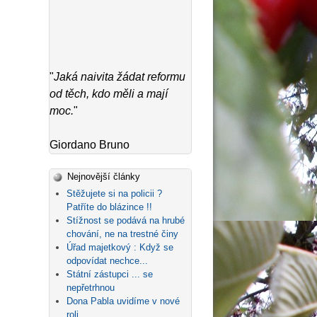
"
Jaká naivita žádat reformu
od těch, kdo měli a mají
moc.
"
Giordano Bruno
Nejnovější články
Stěžujete si na policii ?
Patříte do blázince !!
Stížnost se podává na hrubé
chování, ne na trestné činy
Úřad majetkový : Když se
odpovídat nechce...
Státní zástupci ... se
nepřetrhnou
Dona Pabla uvidíme v nové
roli