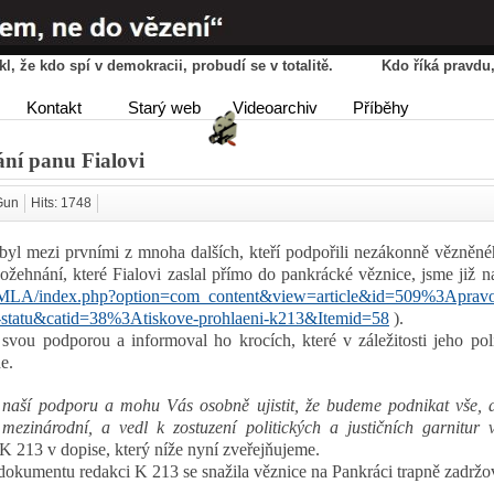
řekl, že kdo spí v demokracii, probudí se v totalitě. Kdo říká pravd
HOME
AGENDA
PŘÍBĚ
Kontakt
Starý web
Videoarchiv
Příběhy
DISKUSE
ání panu Fialovi
Gun
Hits: 1748
byl mezi prvními z mnoha dalších, kteří podpořili nezákonně vězněn
požehnání, které Fialovi zaslal přímo do pankrácké věznice, jsme již 
OMLA/index.php?option=com_content&view=article&id=509%3Apravo
mu-statu&catid=38%3Atiskove-prohlaeni-k213&Itemid=58
).
vou podporou a informoval ho krocích, které v záležitosti jeho pol
e.
u naší podporu a mohu Vás osobně ujistit, že budeme podnikat vše,
mezinárodní, a vedl k zostuzení politických a justičních garnitur
 K 213 v dopise, který níže nyní zveřejňujeme.
 dokumentu redakci K 213 se snažila věznice na Pankráci trapně zadržo