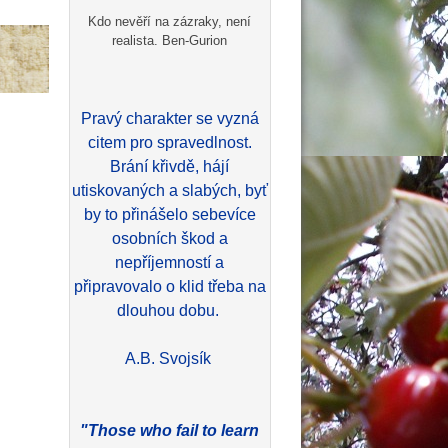
Kdo nevěří na zázraky, není
realista. Ben-Gurion
Pravý charakter se vyzná
citem pro spravedlnost.
Brání křivdě, hájí
utiskovaných a slabých, byť
by to přinášelo sebevíce
osobních škod a
nepříjemností a
připravovalo o klid třeba na
dlouhou dobu.
A.B. Svojsík
"Those who fail to learn