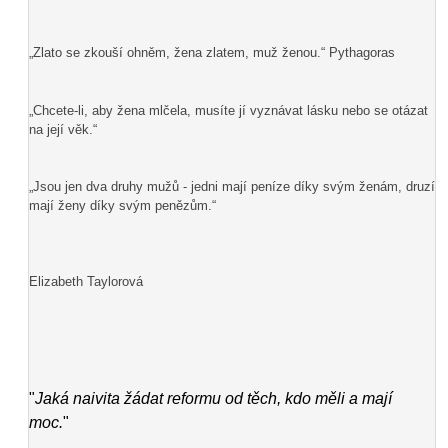
„Zlato se zkouší ohněm, žena zlatem, muž ženou.“ Pythagoras
„Chcete-li, aby žena mlčela, musíte jí vyznávat lásku nebo se otázat
na její věk.“
„Jsou jen dva druhy mužů - jedni mají peníze díky svým ženám, druzí
mají ženy díky svým penězům.“
Elizabeth Taylorová
"
Jaká naivita žádat reformu od těch, kdo měli a mají
moc.
"