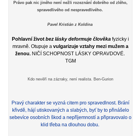
Právo pak nic jiného není nežli rozeznání dobrého od zlého,
spravedlivého od nespravedlivého.
Pavel Kristián z Koldína
Pohlavní život
bez lásky deformuje člověka
fyzicky i
mravně. Otupuje a
vulgarizuje vztahy mezi mužem a
ženou.
NIČÍ SCHOPNOST LÁSKY OPRAVDOVÉ.
TGM
Kdo nevěří na zázraky, není realista. Ben-Gurion
Pravý charakter se vyzná citem pro spravedlnost. Brání
křivdě, hájí utiskovaných a slabých, byť by to přinášelo
sebevíce osobních škod a nepříjemností a připravovalo o
klid třeba na dlouhou dobu.