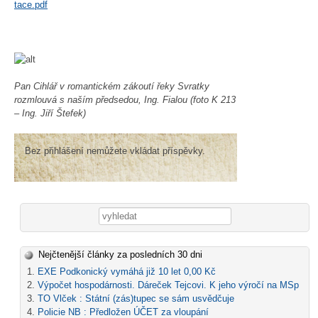
tace.pdf
Pan Cihlář v romantickém zákoutí řeky Svratky
rozmlouvá s naším předsedou, Ing. Fialou (foto K 213
– Ing. Jiří Štefek)
Bez přihlášení nemůžete vkládat příspěvky.
Vyhledávání
Nejčtenější články za posledních 30 dni
EXE Podkonický vymáhá již 10 let 0,00 Kč
Výpočet hospodárnosti. Dáreček Tejcovi. K jeho výročí na MSp
TO Vlček : Státní (zás)tupec se sám usvědčuje
Policie NB : Předložen ÚČET za vloupání