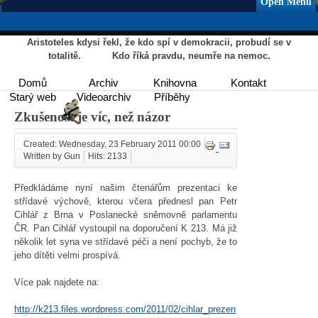
Open Menu
Aristoteles kdysi řekl, že kdo spí v demokracii, probudí se v
totalitě. Kdo říká pravdu, neumře na nemoc.
Domů
Archiv
Knihovna
Kontakt
Starý web
Videoarchiv
Příběhy
Zkušenost je víc, než názor
Created: Wednesday, 23 February 2011 00:00
Written by Gun
Hits: 2133
Předkládáme nyní našim čtenářům prezentaci ke
střídavé výchově, kterou včera přednesl pan Petr
Cihlář z Brna v Poslanecké sněmovně parlamentu
ČR. Pan Cihlář vystoupil na doporučení K 213. Má již
několik let syna ve střídavé péči a není pochyb, že to
jeho dítěti velmi prospívá.
Více pak najdete na:
http://k213.files.wordpress.com/2011/02/cihlar_prezen