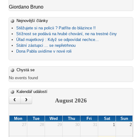
Giordano Bruno
Nejnovější články
Stěžujete si na policii ? Patříte do blázince !!
Stížnost se podává na hrubé chování, ne na trestné činy
Úřad majetkový : Když se odpovídat nechce...
Státní zástupci ... se nepřetrhnou
Dona Pabla uvidíme v nové roli
Chystá se
No events found
Kalendář událostí
‹
›
August 2026
Mon
Tue
Wed
Thu
Fri
Sat
Sun
27
28
29
30
31
1
2