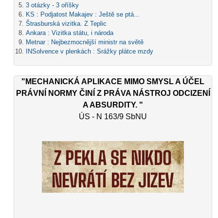
3 otázky - 3 oříšky
KS : Podjatost Makajev : Ještě se ptá...
Štrasburská vizitka. Z Teplic
Ankara : Vizitka státu, i národa
Metnar : Nejbezmocnější ministr na světě
INSolvence v plenkách : Srážky plátce mzdy
"MECHANICKÁ APLIKACE MIMO SMYSL A ÚČEL
PRÁVNÍ NORMY ČINÍ Z PRÁVA NÁSTROJ ODCIZENÍ
A ABSURDITY. "
ÚS - N 163/9 SbNU