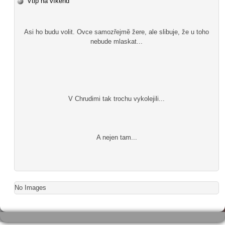
Vtip na víkend
Asi ho budu volit. Ovce samozřejmě žere, ale slibuje, že u toho
nebude mlaskat...
V Chrudimi tak trochu vykolejili...
A nejen tam...
No Images