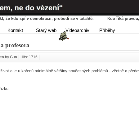
řekl, že kdo spí v demokracii, probudí se v totalitě. Kdo říká pravd
HOME
AGENDA
PŘÍBĚ
Kontakt
Starý web
Videoarchiv
Příběhy
DISKUSE
a profesora
ten by Gun
Hits: 1716
ý život a je u kořenů minimálně většiny současných problémů - včetně a před
tázku: