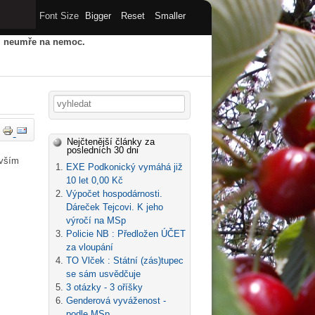
Font Size
Bigger
Reset
Smaller
u, neumře na nemoc.
HY
STARÝ WEB
ARCHIV
Vyhledávání
Nejčtenější články za
posledních 30 dni
evším
EXE Podkonický vymáhá již
10 let 0,00 Kč
Výpočet hospodárnosti.
Dáreček Tejcovi. K jeho
výročí na MSp
Policie NB : Předložen ÚČET
za vloupání
TO Vlček : Státní (zás)tupec
se sám usvědčuje
3 otázky - 3 oříšky
Genderová vyváženost -
podle MSp