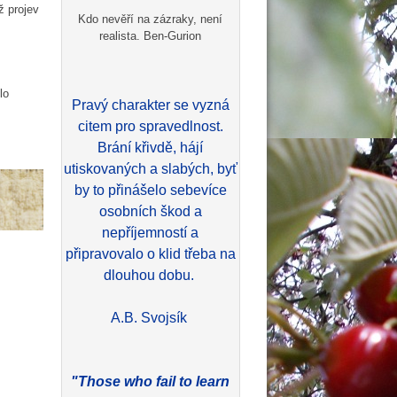
ž projev
Kdo nevěří na zázraky, není
realista. Ben-Gurion
lo
Pravý charakter se vyzná
citem pro spravedlnost.
Brání křivdě, hájí
utiskovaných a slabých, byť
by to přinášelo sebevíce
osobních škod a
nepříjemností a
připravovalo o klid třeba na
dlouhou dobu.
A.B. Svojsík
"Those who fail to learn