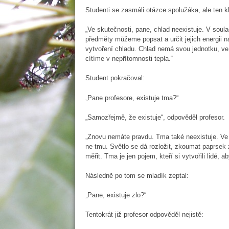
Studenti se zasmáli otázce spolužáka, ale ten k
„Ve skutečnosti, pane, chlad neexistuje. V soul
předměty můžeme popsat a určit jejich energii na
vytvoření chladu. Chlad nemá svou jednotku, ve 
cítíme v nepřítomnosti tepla.“
Student pokračoval:
„Pane profesore, existuje tma?“
„Samozřejmě, že existuje“, odpověděl profesor.
„Znovu nemáte pravdu. Tma také neexistuje. Ve 
ne tmu. Světlo se dá rozložit, zkoumat paprsek
měřit. Tma je jen pojem, kteří si vytvořili lidé, 
Následně po tom se mladík zeptal:
„Pane, existuje zlo?“
Tentokrát již profesor odpověděl nejistě: