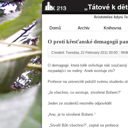
Aristoteles kdysi 
Domů
Archiv
Knihovna
O proti křesťanské demagogii pan
Created: Tuesday, 22 February 2011 00:00
Writ
O demagogii, která tolik ovlivňuje náš současn
rozpadající se rodiny: Aneb existuje zlo?
Profesor na univerzitě položil svému studentu o
„Je všechno, co existuje, stvořené Bohem?“
Jeden ze studentů nesměle odpověděl:
„Ano, je to stvořené Bohem.“
„Stvořil Bůh všechno?“, zeptal se profesor.