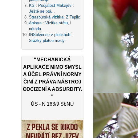
KS : Podjatost Makajev :
Ještě se ptá...
Štrasburská vizitka. Z Teplic
Ankara : Vizitka státu, i
národa
INSolvence v plenkách :
Srážky plátce mzdy
"MECHANICKÁ
APLIKACE MIMO SMYSL
A ÚČEL PRÁVNÍ NORMY
ČINÍ Z PRÁVA NÁSTROJ
ODCIZENÍ A ABSURDITY.
"
ÚS - N 163/9 SbNU