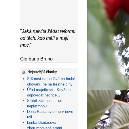
"
Jaká naivita žádat reformu
od těch, kdo měli a mají
moc.
"
Giordano Bruno
Nejnovější články
Stížnost se podává na hrubé
chování, ne na trestné činy
Úřad majetkový : Když se
odpovídat nechce...
Státní zástupci ... se
nepřetrhnou
Dona Pabla uvidíme v nové
roli
Lenka Bradáčová -
zkorumpovaná státní