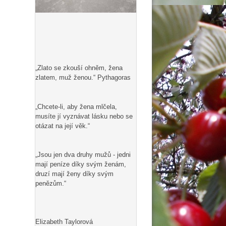
„Zlato se zkouší ohněm, žena
zlatem, muž ženou.“ Pythagoras
„Chcete-li, aby žena mlčela,
musíte jí vyznávat lásku nebo se
otázat na její věk.“
„Jsou jen dva druhy mužů - jedni
mají peníze díky svým ženám,
druzí mají ženy díky svým
penězům.“
Elizabeth Taylorová