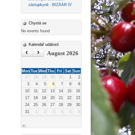
zástupkyně : BIZÁÁR IV
Chystá se
No events found
Kalendář událostí
‹
›
August 2026
Mon
Tue
Wed
Thu
Fri
Sat
Sun
27
28
29
30
31
1
2
3
4
5
6
7
8
9
10
11
12
13
14
15
16
17
18
19
20
21
22
23
24
25
26
27
28
29
30
31
1
2
3
4
5
6
×