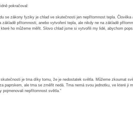
lidně pokračoval:
adu se zákony fyziky je chlad ve skutečnosti jen nepřítomnost tepla. Člověka 
 základě přítomnosti, anebo vytvoření tepla, ale nikdy ne na základě přítomn
které ho můžeme měřit. Slovo chlad jsme si vytvořili my lidé, abychom popsa
skutečnosti je tma díky tomu, že je nedostatek světla. Můžeme zkoumat svět
 za paprskem, ale tma se změřit nedá. Tma nemá svou jednotku, ve které ji
aby pojmenovali nepřítomnost světla.“