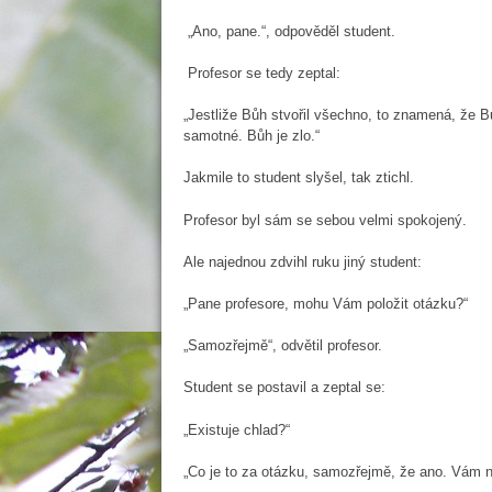
„Ano, pane.“, odpověděl student.
Profesor se tedy zeptal:
„Jestliže Bůh stvořil všechno, to znamená, že Bůh
samotné. Bůh je zlo.“
Jakmile to student slyšel, tak ztichl.
Profesor byl sám se sebou velmi spokojený.
Ale najednou zdvihl ruku jiný student:
„Pane profesore, mohu Vám položit otázku?“
„Samozřejmě“, odvětil profesor.
Student se postavil a zeptal se:
„Existuje chlad?“
„Co je to za otázku, samozřejmě, že ano. Vám n