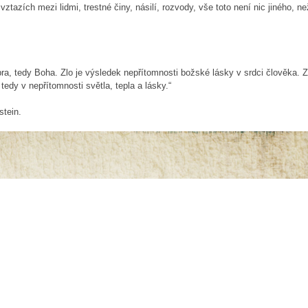
tazích mezi lidmi, trestné činy, násilí, rozvody, vše toto není nic jiného, ne
bra, tedy Boha. Zlo je výsledek nepřítomnosti božské lásky v srdci člověka. Z
tedy v nepřítomnosti světla, tepla a lásky.“
stein.