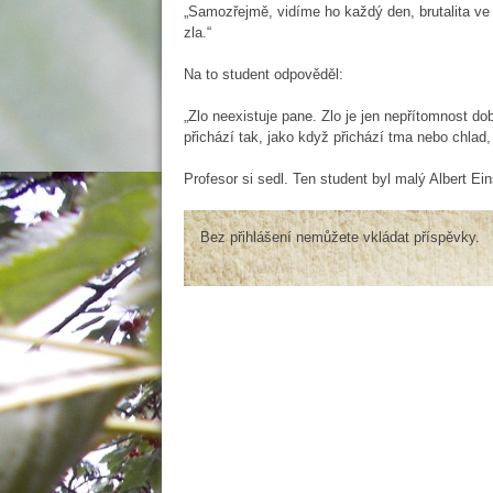
„Samozřejmě, vidíme ho každý den, brutalita ve vz
zla.“
Na to student odpověděl:
„Zlo neexistuje pane. Zlo je jen nepřítomnost do
přichází tak, jako když přichází tma nebo chlad, 
Profesor si sedl. Ten student byl malý Albert Ein
Bez přihlášení nemůžete vkládat příspěvky.