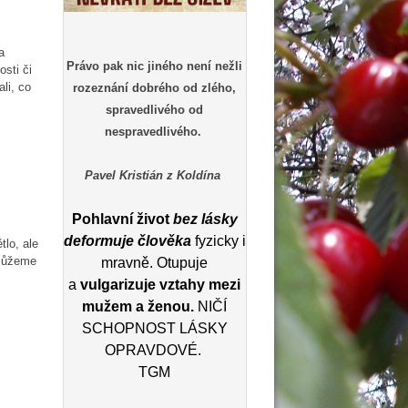
a
Právo pak nic jiného není nežli
osti či
li, co
rozeznání dobrého od zlého,
spravedlivého od
nespravedlivého.
Pavel Kristián z Koldína
Pohlavní život
bez lásky
deformuje člověka
fyzicky i
lo, ale
 můžeme
mravně. Otupuje
a
vulgarizuje vztahy mezi
mužem a ženou.
NIČÍ
SCHOPNOST LÁSKY
OPRAVDOVÉ.
TGM