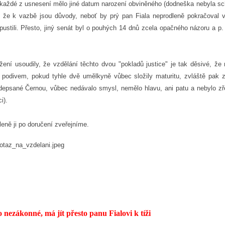
ž každé z usnesení mělo jiné datum narození obviněného (dodneška nebyla sc
u, že k vazbě jsou důvody, neboť by prý pan Fiala neprodleně pokračoval 
pustili. Přesto, jiný senát byl o pouhých 14 dnů zcela opačného názoru a p.
užení usoudily, že vzdělání těchto dvou "pokladů justice" je tak děsivé, že
s podivem, pokud tyhle dvě umělkyně vůbec složily maturitu, zvláště pak z
depsané Černou, vůbec nedávalo smysl, nemělo hlavu, ani patu a nebylo zř
i).
ně ji po doručení zveřejníme.
 nezákonné, má jít přesto panu Fialovi k tíži