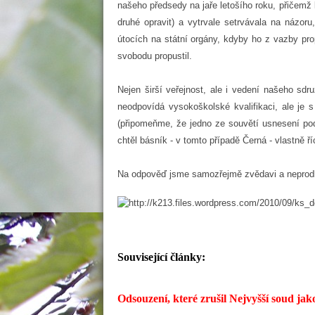
našeho předsedy na jaře letošího roku, přičem
druhé opravit) a vytrvale setrvávala na názor
útocích na státní orgány, kdyby ho z vazby pro
svobodu propustil.
Nejen širší veřejnost, ale i vedení našeho sdr
neodpovídá vysokoškolské kvalifikaci, ale je 
(připomeňme, že jedno ze souvětí usnesení po
chtěl básník - v tomto případě Černá - vlastně říc
Na odpověď jsme samozřejmě zvědavi a neprodle
Související články:
Odsouzení, které zrušil Nejvyšší soud jako