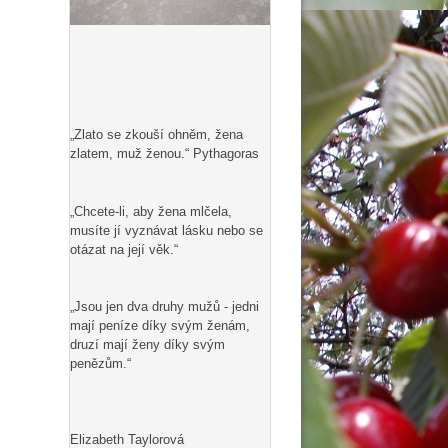
„Zlato se zkouší ohněm, žena
zlatem, muž ženou.“ Pythagoras
„Chcete-li, aby žena mlčela,
musíte jí vyznávat lásku nebo se
otázat na její věk.“
„Jsou jen dva druhy mužů - jedni
mají peníze díky svým ženám,
druzí mají ženy díky svým
penězům.“
Elizabeth Taylorová