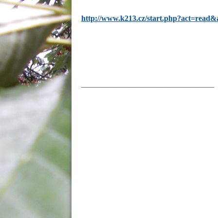
http://www.k213.cz/start.php?act=read&
_______________________________________