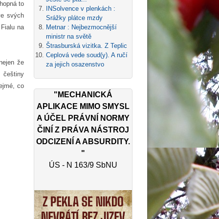
hopná to
INSolvence v plenkách :
ve svých
Srážky plátce mzdy
 Fialu na
Metnar : Nejbezmocnější
ministr na světě
Štrasburská vizitka. Z Teplic
Ceplová vede soud(y). A ručí
 nejen že
za jejich osazenstvo
 češtiny
ejmé, co
"MECHANICKÁ
APLIKACE MIMO SMYSL
A ÚČEL PRÁVNÍ NORMY
ČINÍ Z PRÁVA NÁSTROJ
ODCIZENÍ A ABSURDITY.
"
ÚS - N 163/9 SbNU