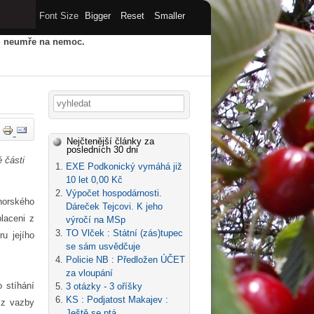
Font Size
Bigger
Reset
Smaller
u, neumře na nemoc.
HY
STARÝ WEB
ARCHIV
Vyhledávání
Nejčtenější články za
posledních 30 dni
 části
EXE Podkonický vymáhá již
10 let 0,00 Kč
Výpočet hospodárnosti.
horského
Dáreček Tejcovi. K jeho
laceni z
výročí na MSp
TO Vlček : Státní (zás)tupec
u jejího
se sám usvědčuje
Policie NB : Předložen ÚČET
za vloupání
o stíhání
3 otázky - 3 oříšky
KS : Podjatost Makajev :
í z vazby
Ještě se ptá...