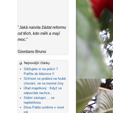
"
Jaká naivita žádat reformu
od těch, kdo měli a mají
moc.
"
Giordano Bruno
Nejnovější články
Stěžujete si na policii ?
Patříte do blázince !!
Stížnost se podává na hrubé
chování, ne na trestné činy
Úřad majetkový : Když se
odpovídat nechce...
Státní zástupci ... se
nepřetrhnou
Dona Pabla uvidíme v nové
roli