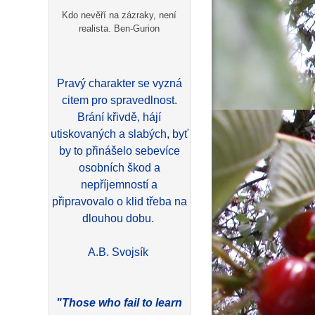
Kdo nevěří na zázraky, není
realista. Ben-Gurion
Pravý charakter se vyzná
citem pro spravedlnost.
Brání křivdě, hájí
utiskovaných a slabých, byť
by to přinášelo sebevíce
osobních škod a
nepříjemností a
připravovalo o klid třeba na
dlouhou dobu.
A.B. Svojsík
"Those who fail to learn