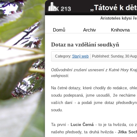
Aristoteles kdysi 
Domů
Archiv
Knihovna
Dotaz na vzdělání soudkyň
Category:
Starý web
Published: Sunday, 30 Aug
Odůvodnění zrušení usnesení z Kutné Hory Kraj
veřejnosti.
Na četné dotazy, které chodily do redakce, oh
soudu podepsaná, jsme usoudili, že necháme o
vaších daní - a podali jsme dotaz předsedkyn
soudu.
Ta první -
Lucie Černá
- to je ta hvězda, co z
našeho předsedy, ta druhá hvězda -
Jitka Soc