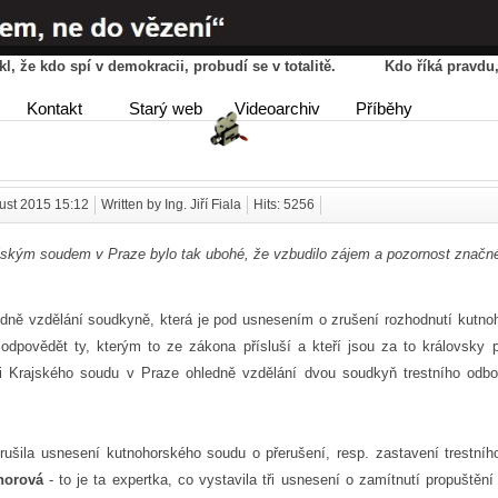
řekl, že kdo spí v demokracii, probudí se v totalitě. Kdo říká pravd
HOME
AGENDA
PŘÍBĚ
Kontakt
Starý web
Videoarchiv
Příběhy
DISKUSE
ust 2015 15:12
Written by Ing. Jiří Fiala
Hits: 5256
ským soudem v Praze bylo tak ubohé, že vzbudilo zájem a pozornost značné
ledně vzdělání soudkyně, která je pod usnesením o zrušení rozhodnutí kutno
dpovědět ty, kterým to ze zákona přísluší a kteří jsou za to královsky p
i Krajského soudu v Praze ohledně vzdělání dvou soudkyň trestního odbor
rušila usnesení kutnohorského soudu o přerušení, resp. zastavení trestníh
horová
- to je ta expertka, co vystavila tři usnesení o zamítnutí propuštěn