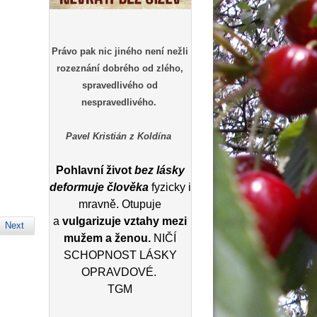
Právo pak nic jiného není nežli
rozeznání dobrého od zlého,
spravedlivého od
nespravedlivého.
Pavel Kristián z Koldína
Pohlavní život
bez lásky
deformuje člověka
fyzicky i
mravně. Otupuje
a
vulgarizuje vztahy mezi
Next
mužem a ženou.
NIČÍ
SCHOPNOST LÁSKY
OPRAVDOVÉ.
TGM