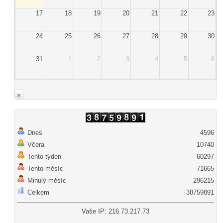
17
18
19
20
21
22
23
24
25
26
27
28
29
30
31
1
2
3
4
5
6
×
Dnes
4596
Včera
10740
Tento týden
60297
Tento měsíc
71665
Minulý měsíc
296215
Celkem
38759891
Vaše IP: 216.73.217.73