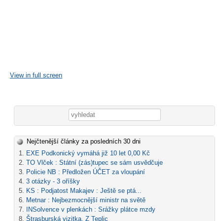
View in full screen
Vyhledávání
Nejčtenější články za posledních 30 dni
EXE Podkonický vymáhá již 10 let 0,00 Kč
TO Vlček : Státní (zás)tupec se sám usvědčuje
Policie NB : Předložen ÚČET za vloupání
3 otázky - 3 oříšky
KS : Podjatost Makajev : Ještě se ptá...
Metnar : Nejbezmocnější ministr na světě
INSolvence v plenkách : Srážky plátce mzdy
Štrasburská vizitka. Z Teplic