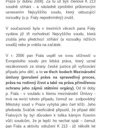
Praze (v dubnu 2008). Za tu už byli členové K 213
soudně stíháni - a následně zproštěni průlomovým
usnesením Nejvyššího soudu, který odsuzující
rozsudky (u p. Fialy nepodmíněný) zrušil.
V současnosti byla v trestních věcech pana Fialy
vydána již tři rozhodnutí Nejvyššího soudu, která
zrušila jeho předchozí stíhání (a rozsudky nižších
soudů) nebo je vrátila na začátek.
V r. 2006 pan Fiala uspěl se svou stížností u
Evropského soudu pro lidská práva, který uznal
nezákonnosti ze strany české justice při vyřizování
případu jeho dětí, a to
ve třech bodech Mezinárodní
úmluvy (porušení práva na spravedlivý proces,
práva na rodinný život a také na práva přiměřenou
ochranu jeho zájmů státními orgány).
Od té doby
p. Fiala - v souladu s literou mezinárodní Úmluvy -
trvá na revizi tohoto případu, čemuž se zodpovědný
Městský soud v Praze vyhýbá jako čert kříži. Jeho
předseda Sváček neoficiálně připustil, že případ dětí
Fialových by byl důvodem k tolika kárným řízením
vůči soudcům, že je lepší ho nechat spát – čemuž
pan Fiala a aktivity sdružení K 213 - již několik let