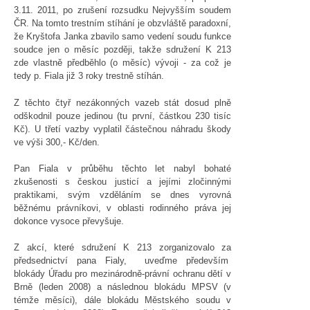
3.11. 2011, po zrušení rozsudku Nejvyšším soudem
ČR. Na tomto trestním stíhání je obzvláště paradoxní,
že Kryštofa Janka zbavilo samo vedení soudu funkce
soudce jen o měsíc později, takže sdružení K 213
zde vlastně předběhlo (o měsíc) vývoji - za což je
tedy p. Fiala již 3 roky trestně stíhán.
Z těchto čtyř nezákonných vazeb stát dosud plně
odškodnil pouze jedinou (tu první, částkou 230 tisíc
Kč). U třetí vazby vyplatil částečnou náhradu škody
ve výši 300,- Kč/den.
Pan Fiala v průběhu těchto let nabyl bohaté
zkušenosti s českou justicí a jejími zločinnými
praktikami, svým vzděláním se dnes vyrovná
běžnému právníkovi, v oblasti rodinného práva jej
dokonce vysoce převyšuje.
Z akcí, které sdružení K 213 zorganizovalo za
předsednictví pana Fialy, uveďme především
blokády Úřadu pro mezinárodně-právní ochranu dětí v
Brně (leden 2008) a následnou blokádu MPSV (v
témže měsíci), dále blokádu Městského soudu v