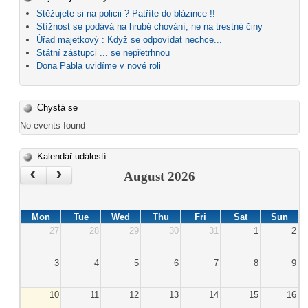
Stěžujete si na policii ? Patříte do blázince !!
Stížnost se podává na hrubé chování, ne na trestné činy
Úřad majetkový : Když se odpovídat nechce...
Státní zástupci ... se nepřetrhnou
Dona Pabla uvidíme v nové roli
Chystá se
No events found
Kalendář událostí
‹
›
August 2026
Mon
Tue
Wed
Thu
Fri
Sat
Sun
27
28
29
30
31
1
2
3
4
5
6
7
8
9
10
11
12
13
14
15
16