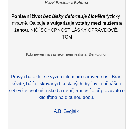
Pavel Kristián z Koldína
Pohlavní život
bez lásky deformuje člověka
fyzicky i
mravně. Otupuje a
vulgarizuje vztahy mezi mužem a
ženou.
NIČÍ SCHOPNOST LÁSKY OPRAVDOVÉ.
TGM
Kdo nevěří na zázraky, není realista. Ben-Gurion
Pravý charakter se vyzná citem pro spravedlnost. Brání
křivdě, hájí utiskovaných a slabých, byť by to přinášelo
sebevíce osobních škod a nepříjemností a připravovalo o
klid třeba na dlouhou dobu.
A.B. Svojsík