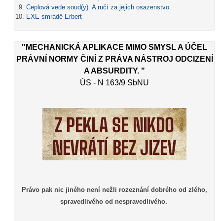
Ceplová vede soud(y). A ručí za jejich osazenstvo
EXE smrádě Erbert
"MECHANICKÁ APLIKACE MIMO SMYSL A ÚČEL
PRÁVNÍ NORMY ČINÍ Z PRÁVA NÁSTROJ ODCIZENÍ
A ABSURDITY. "
ÚS - N 163/9 SbNU
Právo pak nic jiného není nežli rozeznání dobrého od zlého,
spravedlivého od nespravedlivého.