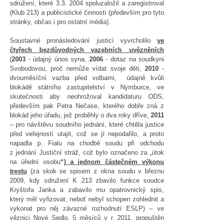
sdružení, které 3.3. 2004 spoluzaložil a zaregistroval
(Klub 213) a publicistické činnosti (především pro tyto
stránky, občas i pro ostatní média).
Soustavné pronásledování justicí vyvrcholilo
ve
čtyřech bezdůvodných vazebních uvězněních
(
2003
- údajný únos syna,
2006
- dotaz na soudkyni
Svobodovou, proč nemůže vídat svoje děti,
2010
-
dvouměsíční vazba před volbami, údajně kvůli
blokádě státního zastupitelství v Nymburce, ve
skutečnosti aby neohrožoval kandidaturu ODS,
především pak Petra Nečase, kterého dobře zná z
blokád jeho úřadu, jež proběhly o dva roky dříve,
2011
– pro návštěvu soudního jednání, které chtěla justice
před veřejností utajit, což se jí nepodařilo, a proto
napadla p. Fialu na chodbě soudu při odchodu
z jednání Justiční stráž, což bylo označeno za „útok
na úřední osobu
“)
a jednom částečném výkonu
trestu
(za skok se spisem z okna soudu v březnu
2009, kdy sdružení K 213 zbavilo funkce soudce
Kryštofa Janka a zabavilo mu opatrovnický spis,
který měl vyřizovat, neboť nebyl schopen zohlednit a
vykonat pro něj závazné rozhodnutí ESLP) – ve
věznici Nové Sedlo, 5 měsíců v r. 2011, propuštěn