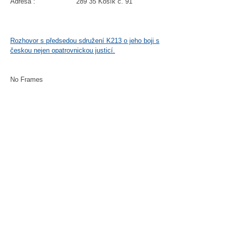
Adresa : 289 35 Košík č. 91
Rozhovor s předsedou sdružení K213 o jeho boji s
českou nejen opatrovnickou justicí.
No Frames