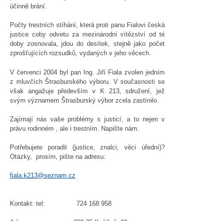
účinně brání.
Počty trestních stíhání, která proti panu Fialovi česká
justice coby odvetu za mezinárodní vítězství od té
doby zosnovala, jdou do desítek, stejně jako počet
zprošťujících rozsudků, vydaných v jeho věcech.
V červenci 2004 byl pan Ing. Jiří Fiala zvolen jedním
z mluvčích Štrasburského výboru. V současnosti se
však angažuje především v K 213, sdružení, jež
svým významem Štrasburský výbor zcela zastínilo.
Zajímají nás vaše problémy s justicí, a to nejen v
právu rodinném , ale i trestním. Napište nám.
Potřebujete poradit (justice, znalci, věci úřední)?
Otázky, prosím, pište na adresu:
fiala.k213@seznam.cz
Kontakt: tel: 724 168 958