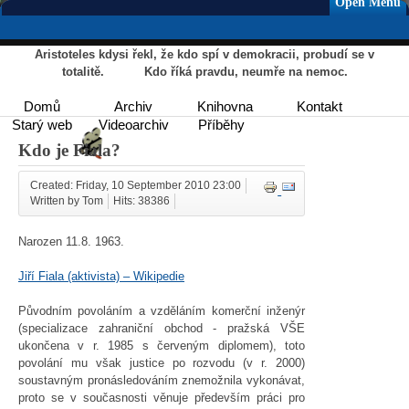
Open Menu
Aristoteles kdysi řekl, že kdo spí v demokracii, probudí se v
totalitě. Kdo říká pravdu, neumře na nemoc.
Domů
Archiv
Knihovna
Kontakt
Starý web
Videoarchiv
Příběhy
Kdo je Fiala?
Created: Friday, 10 September 2010 23:00
Written by Tom
Hits: 38386
Narozen 11.8. 1963.
Jiří Fiala (aktivista) – Wikipedie
Původním povoláním a vzděláním komerční inženýr
(specializace zahraniční obchod - pražská VŠE
ukončena v r. 1985 s červeným diplomem), toto
povolání mu však justice po rozvodu (v r. 2000)
soustavným pronásledováním znemožnila vykonávat,
proto se v současnosti věnuje především práci pro