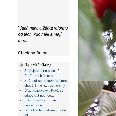
"
Jaká naivita žádat reformu
od těch, kdo měli a mají
moc.
"
Giordano Bruno
Nejnovější články
Stěžujete si na policii ?
Patříte do blázince !!
Stížnost se podává na hrubé
chování, ne na trestné činy
Úřad majetkový : Když se
odpovídat nechce...
Státní zástupci ... se
nepřetrhnou
Dona Pabla uvidíme v nové
roli