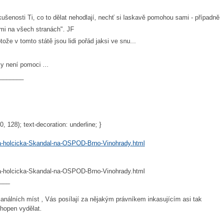
kušenosti Ti, co to dělat nehodlají, nechť si laskavě pomohou sami - případn
tmi na všech stranách". JF
že v tomto státě jsou lidi pořád jaksi ve snu...
y není pomoci ...
_______
0, 128); text-decoration: underline; }
ena-holcicka-Skandal-na-OSPOD-Brno-Vinohrady.html
ena-holcicka-Skandal-na-OSPOD-Brno-Vinohrady.html
___
análních míst , Vás posílají za nějakým právníkem inkasujícím asi tak
hopen vydělat.