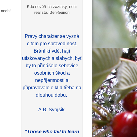
Kdo nevěří na zázraky, není
ě nechť
realista. Ben-Gurion
Pravý charakter se vyzná
citem pro spravedlnost.
Brání křivdě, hájí
utiskovaných a slabých, byť
by to přinášelo sebevíce
osobních škod a
nepříjemností a
připravovalo o klid třeba na
dlouhou dobu.
A.B. Svojsík
"Those who fail to learn