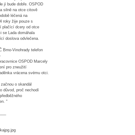
kde jí bude dobře. OSPOD
a silně na otce citově
odobě léčená na
 4 roky žije pouze s
 plačící dcery od otce
aci se Lada domáhala
ící doslova odvlečena.
 Brno-Vinohrady telefon
o
 pracovnice OSPOD Marcely
ení pro zneužití
aděnka vrácena svému otci.
 začnou o skandál
 o důvod, proč nechodí
h předběžného
en. "
___