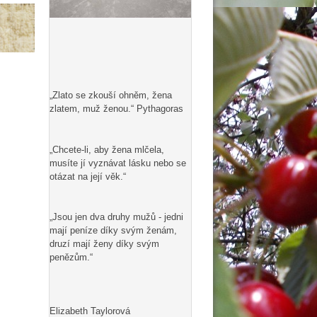
„Zlato se zkouší ohněm, žena
zlatem, muž ženou.“ Pythagoras
„Chcete-li, aby žena mlčela,
musíte jí vyznávat lásku nebo se
otázat na její věk.“
„Jsou jen dva druhy mužů - jedni
mají peníze díky svým ženám,
druzí mají ženy díky svým
penězům.“
Elizabeth Taylorová