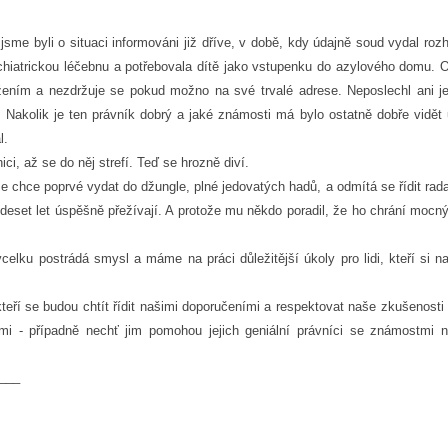
jsme byli o situaci informováni již dříve, v době, kdy údajně soud vydal roz
chiatrickou léčebnu a potřebovala dítě jako vstupenku do azylového domu. 
žením a nezdržuje se pokud možno na své trvalé adrese. Neposlechl ani je
Nakolik je ten právník dobrý a jaké známosti má bylo ostatně dobře vidět 
l.
ici, až se do něj strefí. Teď se hrozně diví.
e chce poprvé vydat do džungle, plné jedovatých hadů, a odmítá se řídit rad
iž deset let úspěšně přežívají. A protože mu někdo poradil, že ho chrání moc
lku postrádá smysl a máme na práci důležitější úkoly pro lidi, kteří si na
ří se budou chtít řídit našimi doporučeními a respektovat naše zkušenosti 
mi - případně nechť jim pomohou jejich geniální právníci se známostmi 
___