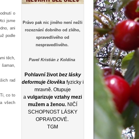
hodnutí o
Otci jsme
Právo pak nic jiného není nežli
dno, ani
rozeznání dobrého od zlého,
už podle
spravedlivého od
nespravedlivého.
ami těch,
Pavel Kristián z Koldína
ný šaman,
Pohlavní život
bez lásky
šich rad
deformuje člověka
fyzicky i
mravně. Otupuje
Ti, co to
a
vulgarizuje vztahy mezi
na všech
mužem a ženou.
NIČÍ
SCHOPNOST LÁSKY
OPRAVDOVÉ.
TGM