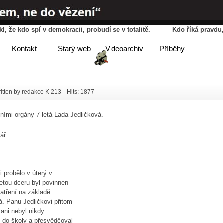
řekl, že kdo spí v demokracii, probudí se v totalitě. Kdo říká pravd
HOME
AGENDA
PŘÍBĚ
Kontakt
Starý web
Videoarchiv
Příběhy
DISKUSE
itten by redakce K 213
Hits: 1877
tními orgány 7-letá Lada Jedličková.
ář.
 probělo v úterý v
etou dceru byl povinnen
atření na základě
. Panu Jedličkovi přitom
 ani nebyl nikdy
 do školy a přesvědčoval