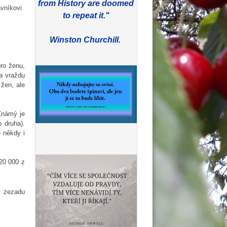
from History are doomed
ávníkovi
to repeat it."
Winston Churchill.
pro ženu,
za vraždu
žen, ale
Známý je
 druha).
– někdy i
$20 000 z
y zezadu