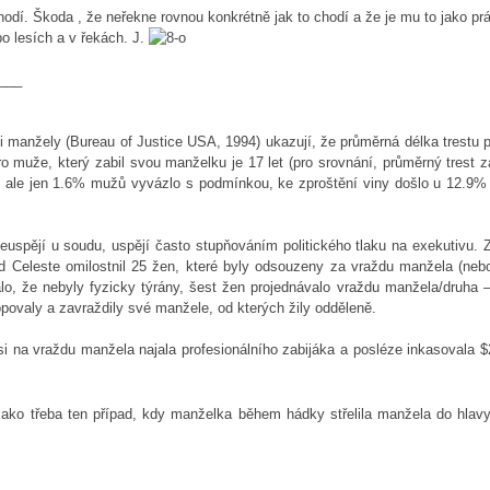
hodí. Škoda , že neřekne rovnou konkrétně jak to chodí a že je mu to jako pr
po lesích a v řekách. J.
___
i manžely (Bureau of Justice USA, 1994) ukazují, že průměrná délka trestu 
pro muže, který zabil svou manželku je 17 let (pro srovnání, průměrný trest 
n, ale jen 1.6% mužů vyvázlo s podmínkou, ke zproštění viny došlo u 12.9% 
euspějí u soudu, uspějí často stupňováním politického tlaku na exekutivu. 
rd Celeste omilostnil 25 žen, které byly odsouzeny za vraždu manžela (nebo
alo, že nebyly fyzicky týrány, šest žen projednávalo vraždu manžela/druha 
povaly a zavraždily své manžele, od kterých žily odděleně.
 si na vraždu manžela najala profesionálního zabijáka a posléze inkasovala 
jako třeba ten případ, kdy manželka během hádky střelila manžela do hlav