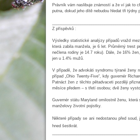
Právník vám naslibuje známostí a že ví jak to c
putna, dokud jeho dítě nebudou hledat tři týdny 
________________________________________
Z příspěvků :
Výsledky statistické analýzy případů vražd mez
která zabila manžela, je 6 let. Průměrný trest 
nečlena rodiny je 14.7 roku). Dále, že 16% že
jen u 1.4% mužů.
V případě, že advokáti syndromu týrané ženy n
případ „Ohio Twenty-Five“, kdy guvernér Richa
Patnáct žen z těchto pětadvaceti později přizn
měsíce předem – s třetí osobou; dvě ženy vysto
Guvernér státu Maryland omilostnil ženu, která
manželovy životní pojistky.
Některé případy se ani nedostanou před soud, 
hned šestkrát.
_______________________________________