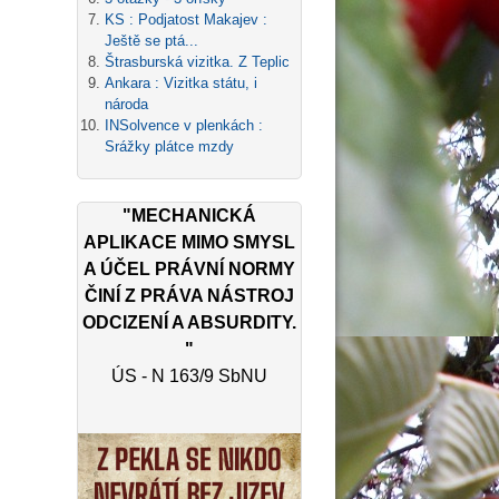
KS : Podjatost Makajev :
Ještě se ptá...
Štrasburská vizitka. Z Teplic
Ankara : Vizitka státu, i
národa
INSolvence v plenkách :
Srážky plátce mzdy
"MECHANICKÁ
APLIKACE MIMO SMYSL
A ÚČEL PRÁVNÍ NORMY
ČINÍ Z PRÁVA NÁSTROJ
ODCIZENÍ A ABSURDITY.
"
ÚS - N 163/9 SbNU