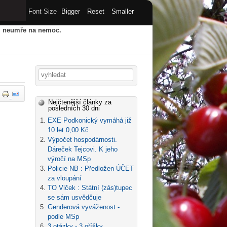
Font Size
Bigger
Reset
Smaller
u, neumře na nemoc.
HY
STARÝ WEB
ARCHIV
Vyhledávání
Nejčtenější články za
posledních 30 dni
EXE Podkonický vymáhá již
10 let 0,00 Kč
Výpočet hospodárnosti.
Dáreček Tejcovi. K jeho
výročí na MSp
Policie NB : Předložen ÚČET
za vloupání
TO Vlček : Státní (zás)tupec
se sám usvědčuje
Genderová vyváženost -
podle MSp
3 otázky - 3 oříšky