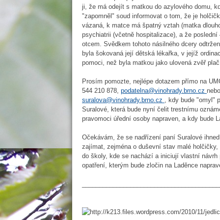
ji, že má odejít s matkou do azylového domu, 
"zapomněl" soud informovat o tom, že je holčičk
vázaná, k matce má špatný vztah (matka dlouh
psychiatrii (včetně hospitalizace), a že poslední
otcem. Svědkem tohoto násilného dcery odtržení
byla šokovaná její dětská lékařka, v jejíž ordin
pomoci, než byla matkou jako ulovená zvěř plač
Prosím pomozte, nejlépe dotazem přímo na UMČ
544 210 878,
podatelna@vinohrady.brno.cz
neb
suralova@vinohrady.brno.cz
, kdy bude "omyl"
Suralové, která bude nyní čelit trestnímu oznám
pravomoci úřední osoby napraven, a kdy bude L
Očekávám, že se nadřízení paní Suralové ihned
zajímat, zejména o duševní stav malé holčičky,
do školy, kde se nachází a iniciují vlastní návr
opatření, kterým bude zločin na Laděnce naprav
________________________________________