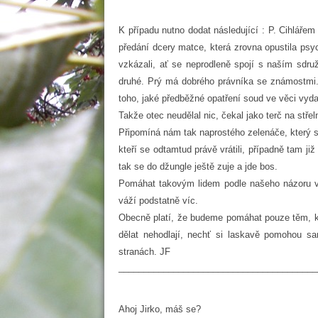
K případu nutno dodat následující : P. Cihlářem 
předání dcery matce, která zrovna opustila psy
vzkázali, ať se neprodleně spojí s naším sdru
druhé. Prý má dobrého právníka se známostmi. 
toho, jaké předběžné opatření soud ve věci vyda
Takže otec neudělal nic, čekal jako terč na střeln
Připomíná nám tak naprostého zelenáče, který s
kteří se odtamtud právě vrátili, případně tam j
tak se do džungle ještě zuje a jde bos.
Pomáhat takovým lidem podle našeho názoru vce
váží podstatně víc.
Obecně platí, že budeme pomáhat pouze těm, kte
dělat nehodlají, nechť si laskavě pomohou sa
stranách. JF
________________________________________
Ahoj Jirko, máš se?