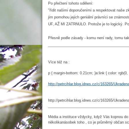
Po přečtení tohoto sdělení:
"řídit našimi doporučeními a respektovat naše z
jim pomohou jejich geniální právníci se známos
UF, AŽ MI ZATRNULO. Protože je to logický. Poto
Přesně podle zásady - komu není rady, tomu tak
________________________________________
Více též na :
p { margin-bottom: 0.21cm; }a:link { color: rgb(0, 
http://petrcihlar.blog.idnes.cz/c/163265/Ukrad
http://petrcihlar.blog.idnes.cz/c/163265/Ukrad
________________________________________
Média a instituce vždycky, když Vás kopnou do 
několikanásobek toho , co je průměrný občan sc