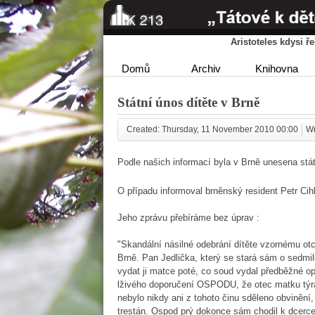
Aristoteles kdysi 
Domů
Archiv
Knihovna
Státní únos dítěte v Brně
Created: Thursday, 11 November 2010 00:00
Wr
Podle našich informací byla v Brně unesena stá
O případu informoval brněnský resident Petr Cihl
Jeho zprávu přebíráme bez úprav :
"Skandální násilné odebrání dítěte vzornému otci
Brně. Pan Jedlička, který se stará sám o sedmil
vydat ji matce poté, co soud vydal předběžné op
lživého doporučení OSPODU, že otec matku týrá
nebylo nikdy ani z tohoto činu sděleno obvinění,
trestán. Ospod prý dokonce sám chodil k dcerce