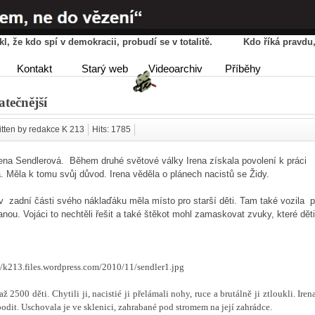
řekl, že kdo spí v demokracii, probudí se v totalitě. Kdo říká pravd
HOME
AGENDA
PŘÍBĚ
Kontakt
Starý web
Videoarchiv
Příběhy
DISKUSE
atečnější
itten by redakce K 213
Hits: 1785
ena Sendlerová. Během druhé světové války Irena získala povolení k práci
. Měla k tomu svůj důvod. Irena věděla o plánech nacistů se Židy.
 v zadní části svého náklaďáku měla místo pro starší děti. Tam také vozila 
ranou. Vojáci to nechtěli řešit a také štěkot mohl zamaskovat zvuky, které dět
2500 děti. Chytili ji, nacistié ji přelámali nohy, ruce a brutálně ji ztloukli. Iren
odit. Uschovala je ve sklenici, zahrabané pod stromem na její zahrádce.