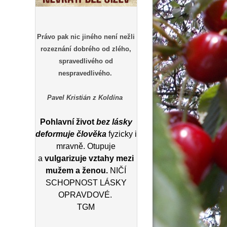
Právo pak nic jiného není nežli
rozeznání dobrého od zlého,
spravedlivého od
nespravedlivého.
Pavel Kristián z Koldína
Pohlavní život
bez lásky
deformuje člověka
fyzicky i
mravně. Otupuje
a
vulgarizuje vztahy mezi
mužem a ženou.
NIČÍ
SCHOPNOST LÁSKY
OPRAVDOVÉ.
TGM