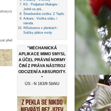
KS : Podjatost Makajev :
Ještě se ptá...
 dětských
Štrasburská vizitka. Z Teplic
Ankara : Vizitka státu, i
národa
INSolvence v plenkách :
Srážky plátce mzdy
ázat před
"MECHANICKÁ
APLIKACE MIMO SMYSL
A ÚČEL PRÁVNÍ NORMY
ČINÍ Z PRÁVA NÁSTROJ
ODCIZENÍ A ABSURDITY.
"
ÚS - N 163/9 SbNU