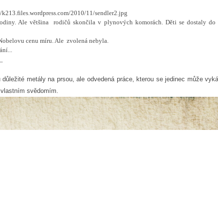
 rodiny. Ale většina rodičů skončila v plynových komorách. Děti se dostaly do
Nobelovu cenu míru. Ale zvolená nebyla.
ní...
_
u důležité metály na prsou, ale odvedená práce, kterou se jedinec může vyk
ým vlastním svědomím.