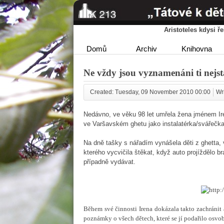
Aristoteles kdysi 
Domů
Archiv
Knihovna
Ne vždy jsou vyznamenáni ti nejst
Created: Tuesday, 09 November 2010 00:00
Wr
Nedávno, ve věku 98 let umřela žena jménem Ir
ve Varšavském ghetu jako instalatérka/svářečka
Na dně tašky s nářadím vynášela děti z ghetta,
kterého vycvičila štěkat, když auto projíždělo b
případně vydávat.
Během své činnosti Irena dokázala takto zachránit až 
poznámky o všech dětech, které se jí podařilo osvob