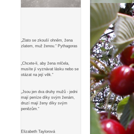
„Zlato se zkouší ohněm, žena
zlatem, muž ženou.“ Pythagoras
„Chcete-li, aby žena mlčela,
musíte jí vyznávat lásku nebo se
otázat na její věk.“
„Jsou jen dva druhy mužů - jedni
mají peníze díky svým ženám,
druzí mají ženy díky svým
penězům.“
Elizabeth Taylorová