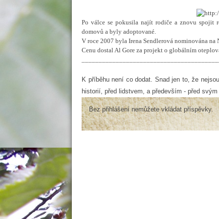
Po válce se pokusila najít rodiče a znovu spojit
domovů a byly adoptované.
V roce 2007 byla Irena Sendlerová nominována na 
Cenu dostal Al Gore za projekt o globálním oteplová
________________________________________
K příběhu není co dodat. Snad jen to, že nejso
historií, před lidstvem, a především - před sv
Bez přihlášení nemůžete vkládat příspěvky.