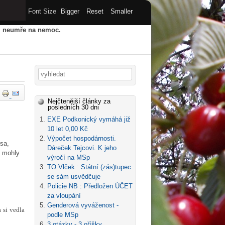
Font Size
Bigger
Reset
Smaller
u, neumře na nemoc.
HY
STARÝ WEB
ARCHIV
Vyhledávání
Nejčtenější články za
posledních 30 dni
EXE Podkonický vymáhá již
10 let 0,00 Kč
Výpočet hospodárnosti.
psa,
Dáreček Tejcovi. K jeho
i mohly
výročí na MSp
TO Vlček : Státní (zás)tupec
se sám usvědčuje
Policie NB : Předložen ÚČET
za vloupání
Genderová vyváženost -
a si vedla
podle MSp
3 otázky - 3 oříšky