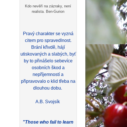
Kdo nevěří na zázraky, není
realista. Ben-Gurion
Pravý charakter se vyzná
citem pro spravedlnost.
Brání křivdě, hájí
utiskovaných a slabých, byť
by to přinášelo sebevíce
osobních škod a
nepříjemností a
připravovalo o klid třeba na
dlouhou dobu.
A.B. Svojsík
"Those who fail to learn