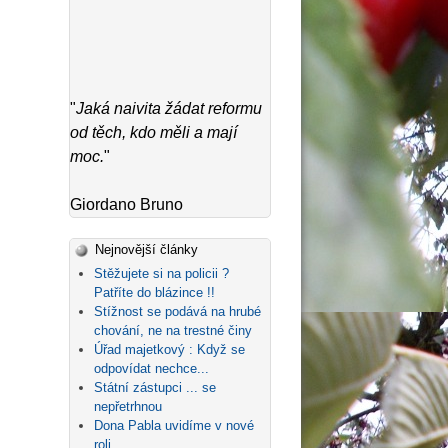
"
Jaká naivita žádat reformu
od těch, kdo měli a mají
moc.
"
Giordano Bruno
Nejnovější články
Stěžujete si na policii ?
Patříte do blázince !!
Stížnost se podává na hrubé
chování, ne na trestné činy
Úřad majetkový : Když se
odpovídat nechce...
Státní zástupci ... se
nepřetrhnou
Dona Pabla uvidíme v nové
roli