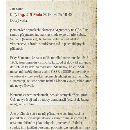
Jan Zeno
0
#
Ing. Jiří Fiala
2016-03-25 19:43
Dobrý večer,
jsem právě doposlechl Názory a Argumenty na ČRo Plus
(mnou přejmenováno na Flus), kde expertní trio Šebek,
Sémann (foneticky), Kubíčko perlilo o nedostatku
vlastenectví, národní soudržnosti atd. a jejich údajných
příčinách.
Frky Sémanna, že za to může morální marasmus let 1948-
1989, jsou opravdu k smíchu, když od té doby již uplynulo
dalších 26 let dalšího marasmu. Stejně tak, že v ČSSR
musel mít každý doma vlajku ČSSR a SSSR a povinně je
vyvěšovat v dny svátků, určených tehdejším režimem. Sám
si pamatuji, že jsme doma neměli žádnou vlajku, takže jsme
nic nevyvěšovali.
Nicméně experti nezklamali, neb skutečných příčin, proč
Češi nevyvěsují ani v rádoby demokracii (což však žádná
není), se nedobrali.
A to příčin, že stát a na něj přisátí veksláci hrající si na
podnikatele, vysávající dotace všeho druhu, se chovají k
ostatním občanům jako dobytek - jmenovitě úředníci,
soudci, jiný justiční personál, policisté, zastupitelé aj. - pak