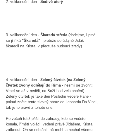
2. velikonoční den -
Šedivé úterý
3. velikonoční den -
Škaredá středa (
dodejme, i proč
se jí říká
"Škaredá" -
protože se údajně Jidáš
škaredil na Krista, v předtuše budoucí zrady)
4. velikonoční den -
Zelený čtvrtek (na Zelený
čtvrtek zvony odlétají do Říma -
nesmí se zvonit:
Vrací se až v neděli, na Boží hod velikonoční).
Zelený čtvrtek je také den Poslední večeře Páně -
pokud znáte tento slavný obraz od Leonarda Da Vinci,
tak je to právě z tohoto dne.
Po večeři totiž přišli do zahrady, kde se večeře
konala, římští vojáci, vedení právě Jidášem, Krista
zatknout. On se nebránil, ač mohl, a nechal všemu