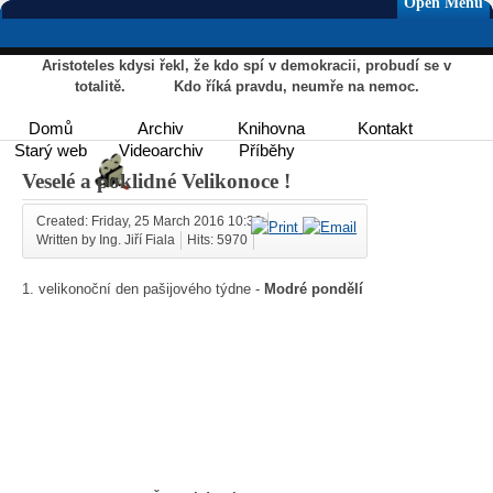
Open Menu
Aristoteles kdysi řekl, že kdo spí v demokracii, probudí se v
totalitě. Kdo říká pravdu, neumře na nemoc.
Domů
Archiv
Knihovna
Kontakt
Starý web
Videoarchiv
Příběhy
Veselé a poklidné Velikonoce !
Created: Friday, 25 March 2016 10:36
Written by Ing. Jiří Fiala
Hits: 5970
1. velikonoční den pašijového týdne -
Modré pondělí