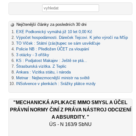
Vyhledávání
Nejčtenější články za posledních 30 dni
EXE Podkonický vymáhá již 10 let 0,00 Kč
Výpočet hospodárnosti. Dáreček Tejcovi. K jeho výročí na MSp
TO Vlček : Státní (zás)tupec se sám usvědčuje
Policie NB : Předložen ÚČET za vloupání
3 otázky - 3 oříšky
KS : Podjatost Makajev : Ještě se ptá...
Štrasburská vizitka. Z Teplic
Ankara : Vizitka státu, i národa
Metnar : Nejbezmocnější ministr na světě
INSolvence v plenkách : Srážky plátce mzdy
"MECHANICKÁ APLIKACE MIMO SMYSL A ÚČEL
PRÁVNÍ NORMY ČINÍ Z PRÁVA NÁSTROJ ODCIZENÍ
A ABSURDITY. "
ÚS - N 163/9 SbNU