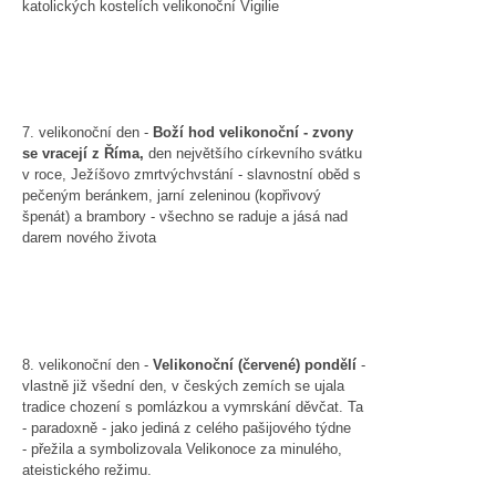
katolických kostelích velikonoční Vigilie
7. velikonoční den -
Boží hod velikonoční - zvony
se vracejí z Říma,
den největšího církevního svátku
v roce, Ježíšovo zmrtvýchvstání - slavnostní oběd s
pečeným beránkem, jarní zeleninou (kopřivový
špenát) a brambory - všechno se raduje a jásá nad
darem nového života
8. velikonoční den -
Velikonoční (červené) pondělí
-
vlastně již všední den, v českých zemích se ujala
tradice chození s pomlázkou a vymrskání děvčat. Ta
- paradoxně - jako jediná z celého pašijového týdne
- přežila a symbolizovala Velikonoce za minulého,
ateistického režimu.