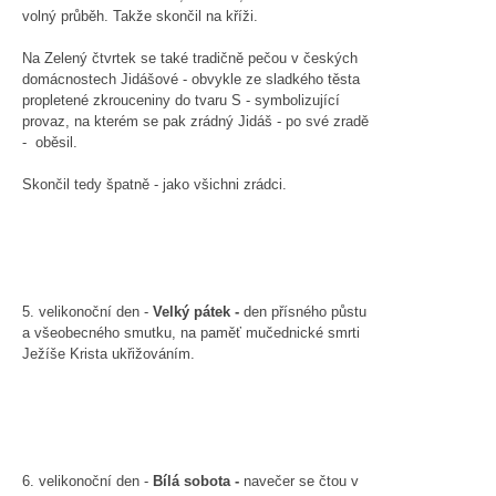
volný průběh. Takže skončil na kříži.
Na Zelený čtvrtek se také tradičně pečou v českých
domácnostech Jidášové - obvykle ze sladkého těsta
propletené zkrouceniny do tvaru S - symbolizující
provaz, na kterém se pak zrádný Jidáš - po své zradě
- oběsil.
Skončil tedy špatně - jako všichni zrádci.
5. velikonoční den -
Velký pátek -
den přísného půstu
a všeobecného smutku, na paměť mučednické smrti
Ježíše Krista ukřižováním.
6. velikonoční den -
Bílá sobota -
navečer se čtou v