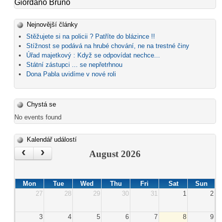
Giordano Bruno
Nejnovější články
Stěžujete si na policii ? Patříte do blázince !!
Stížnost se podává na hrubé chování, ne na trestné činy
Úřad majetkový : Když se odpovídat nechce...
Státní zástupci ... se nepřetrhnou
Dona Pabla uvidíme v nové roli
Chystá se
No events found
Kalendář událostí
‹
›
August 2026
Mon
Tue
Wed
Thu
Fri
Sat
Sun
27
28
29
30
31
1
2
3
4
5
6
7
8
9