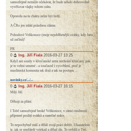
samozřejmě nemůže očekávat, že bude někdo dobrovolně
vyvěšovat vlajky tohoto státu.
Opravdu na tu chátru nelze být hrdý.
A ČRo jen mlátí prázdnou slámu.
Pohodové Velikonoce (moje nejoblíbenější svátky, kdy Jaro
už začíná)!
PR
0
#
Ing. Jiří Fiala
2016-03-27 13:25
Když ani soudy v křesťanské zemi nechrání křesťany, pak
je to velmi smutné - a současně i vysvětlení, proč je
muslimská komunita tak drzá a tak na postupu ...
novinky.cz/.../...
0
#
Ing. Jiří Fiala
2016-03-27 16:15
Milý Jiří.
Děkuji za přání.
I Tobě samozřejmě hezké Velikonoce, v rámci možností
příjemné prožití svátků a statečné srdce.
To nepochybně máš a děláš svojí práci dobře. Ukazatelem
je, jak se nepřátelé vztekají a dělají zlo. To svědčí o Tvé,