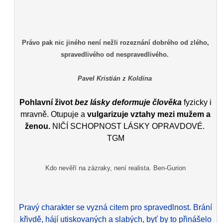
Právo pak nic jiného není nežli rozeznání dobrého od zlého,
spravedlivého od nespravedlivého.
Pavel Kristián z Koldína
Pohlavní život
bez lásky deformuje člověka
fyzicky i
mravně. Otupuje a
vulgarizuje vztahy mezi mužem a
ženou.
NIČÍ SCHOPNOST LÁSKY OPRAVDOVÉ.
TGM
Kdo nevěří na zázraky, není realista. Ben-Gurion
Pravý charakter se vyzná citem pro spravedlnost. Brání
křivdě, hájí utiskovaných a slabých, byť by to přinášelo