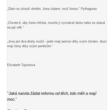
„Zlato se zkouší ohněm, žena zlatem, muž ženou.“ Pythagoras
„Chcete-li, aby žena mlčela, musíte jí vyznávat lásku nebo se otázat
na její věk.“
„Jsou jen dva druhy mužů - jedni mají peníze díky svým ženám, druzí
mají ženy díky svým penězům.“
Elizabeth Taylorová
"
Jaká naivita žádat reformu od těch, kdo měli a mají
moc.
"