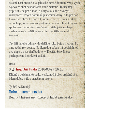
ostatně naší pravdě a ta, jak stále pevně doufám, vždy vyjde
najevo, v ohni neshoří a ve vodě neutone. To nechtějí
připustit. Jde jim o moc, o koryta, o lehké živobytí,
zabezpečení svých potomků justičními klany. A to jim pan
Fiala chce ohrozit a narušit, tomu se zuřivě brání a nikdy
nepochopí, že se naopak proti nim musíme chránit my a celá
společnost. Jenomže společnost to stále ještě nechápe,
možná ta mlčící většina, co s nimi nepřišla zatím do
kontaktu.
Tak Jiří mnoho odvahy do dalšího roku boje s hydrou. I u
mne začali rok zostra. Na škaredou středu mi poslali hned
dva dopisy z justiční budovy v Třebíči. Schválnost
pochopitelně k otrávení svátků.
Jirka
0
#
Ing. Jiří Fiala
2016-03-27 16:15
Klidné a požehnané svátky velikonoční přeji srdečně všem
lidem dobré vůle a statečným jako jsi
Ty Jiří. A.Divoký
Refresh comments list
Bez přihlášení nemůžete vkládat příspěvky.