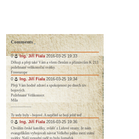
Comments
0
#
Ing. Jiří Fiala
2016-03-25 19:33
Děkuji a přeji také Vám a všem členům a příznivcům K 213
požehnané velikonoční svátky.
Freeeurope
0
#
Ing. Jiří Fiala
2016-03-25 19:34
Přeji Vám hodně zdraví a spokojenost po dnech tzv.
bojových.
Požehnané Velikonoce.
Míla
___________
Ty tedy byly - bojové. A nepřítel se bojí ještě teď ...
0
#
Ing. Jiří Fiala
2016-03-25 19:36
Chválím české katolíky, zvlášť z Lidové strany, že nám
evangelíkům vybojovali návrat Velkého pátku mezi státní
svátky. Naší synodní radě to bylo šumafuk.