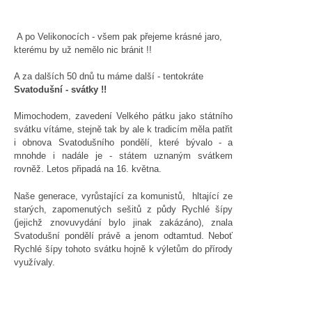
A po Velikonocích - všem pak přejeme krásné jaro,
kterému by už nemělo nic bránit !!
A za dalších 50 dnů tu máme další - tentokráte
Svatodušní - svátky !!
Mimochodem, zavedení Velkého pátku jako státního
svátku vítáme, stejně tak by ale k tradicím měla patřit
i obnova Svatodušního pondělí, které bývalo - a
mnohde i nadále je - státem uznaným svátkem
rovněž. Letos připadá na 16. května.
Naše generace, vyrůstající za komunistů, hltající ze
starých, zapomenutých sešitů z půdy Rychlé šípy
(jejichž znovuvydání bylo jinak zakázáno), znala
Svatodušní pondělí právě a jenom odtamtud. Neboť
Rychlé šípy tohoto svátku hojně k výletům do přírody
využívaly.