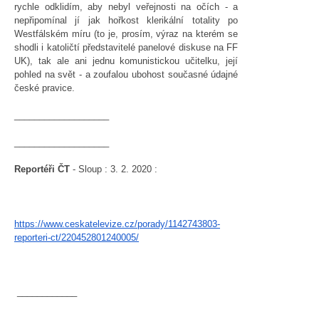
rychle odklidím, aby nebyl veřejnosti na očích - a
nepřipomínal jí jak hořkost klerikální totality po
Westfálském míru (to je, prosím, výraz na kterém se
shodli i katoličtí představitelé panelové diskuse na FF
UK), tak ale ani jednu komunistickou učitelku, její
pohled na svět - a zoufalou ubohost současné údajné
české pravice.
___________________
___________________
Reportéři ČT
- Sloup : 3. 2. 2020 :
https://www.ceskatelevize.cz/
porady/1142743803-
reporteri-
ct/220452801240005/
____________