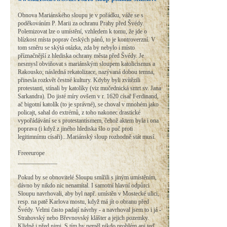
Obnova Mariánského sloupu je v pořádku, váže se s
poděkováním P. Marii za ochranu Prahy před Švédy.
Polemizovat lze o umístění, vzhledem k tomu, že jde o
blízkost místa poprav českých pánů, to je kontroverzní. V
tom směru se skýtá otázka, zda by nebylo i místo
příznačnější z hlediska ochrany města před Švédy. Je
nesmysl obviňovat s mariánským sloupem katolicismus a
Rakousko; následná rekatolizace, nazývaná dobou temna,
přinesla rozkvět čestné kultury. Kdyby byli zvítězili
protestanti, stínali by katolíky (viz mučednická smrt sv. Jana
Sarkandra). Do jisté míry ovšem v r. 1620 císař Ferdinand,
ač bigotní katolík (to je správné), se choval v mnohém jako
policajt, sahal do extrémů, z toho nakonec drastické
vypořádávání se s protestantismem, čehož aktem byla i ona
poprava (i když z jiného hlediska šlo o puč proti
legitimnímu císaři)...Mariánský sloup rozhodně stát musí.
Freeeurope
_____________
Pokud by se obnovitelé Sloupu smířili s jiným umístěním,
dávno by nikdo nic nenamítal. I samotní hlavní odpůrci
Sloupu navrhovali, aby byl např. umístěn v Mostecké ulici,
resp. na patě Karlova mostu, když má jít o obranu před
Švédy. Velmi často padají návrhy - a navrhoval jsem to i já -
Strahovský nebo Břevnovský klášter a jejich pozemky.
Klidně i před nimi. S tím by neměl nikdo problém ani teď...