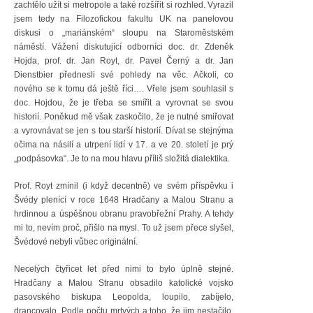
zachtělo užít si metropole a také rozšířit si rozhled. Vyrazil
jsem tedy na Filozofickou fakultu UK na panelovou
diskusi o „mariánském“ sloupu na Staroměstském
náměstí. Vážení diskutující odborníci doc. dr. Zdeněk
Hojda, prof. dr. Jan Royt, dr. Pavel Černý a dr. Jan
Dienstbier přednesli své pohledy na věc. Ačkoli, co
nového se k tomu dá ještě říci…. Vřele jsem souhlasil s
doc. Hojdou, že je třeba se smířit a vyrovnat se svou
historií. Poněkud mě však zaskočilo, že je nutné smiřovat
a vyrovnávat se jen s tou starší historií. Dívat se stejnýma
očima na násilí a utrpení lidí v 17. a ve 20. století je prý
„podpásovka“. Je to na mou hlavu příliš složitá dialektika.
Prof. Royt zmínil (i když decentně) ve svém příspěvku i
Švédy plenící v roce 1648 Hradčany a Malou Stranu a
hrdinnou a úspěšnou obranu pravobřežní Prahy. A tehdy
mi to, nevím proč, přišlo na mysl. To už jsem přece slyšel,
Švédové nebyli vůbec originální.
Necelých čtyřicet let před nimi to bylo úplně stejné.
Hradčany a Malou Stranu obsadilo katolické vojsko
pasovského biskupa Leopolda, loupilo, zabíjelo,
drancovalo. Podle počtu mrtvých a toho, že jim nestačilo,