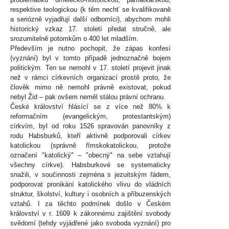
respektive teologickou (k těm nechť se kvalifikovaně
a seriózně vyjadřují další odborníci), abychom mohli
historický vzkaz 17. století předat stručně, ale
srozumitelně potomkům o 400 let mladším.
Především je nutno pochopit, že zápas konfesí
(vyznání) byl v tomto případě jednoznačně bojem
politickým. Ten se nemohl v 17. století projevit jinak
než v rámci církevních organizací prostě proto, že
člověk mimo ně nemohl právně existovat, pokud
nebyl Žid – pak ovšem neměl stálou právní ochranu.
České království hlásící se z více než 80% k
reformačním (evangelickým, protestantským)
církvím, byl od roku 1526 spravován panovníky z
rodu Habsburků, kteří aktivně podporovali církev
katolickou (správně římskokatolickou, protože
označení "katolický" – "obecný" na sebe vztahují
všechny církve). Habsburkové se systematicky
snažili, v součinnosti zejména s jezuitským řádem,
podporovat pronikání katolického vlivu do vládních
struktur, školství, kultury i osobních a příbuzenských
vztahů. I za těchto podmínek došlo v Českém
království v r. 1609 k zákonnému zajištění svobody
svědomí (tehdy vyjádřené jako svoboda vyznání) pro