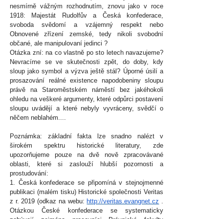
nesmírně vážným rozhodnutím, znovu jako v roce
1918: Majestát Rudolfův a Česká konfederace,
svoboda svědomí a vzájemný respekt nebo
Obnovené zřízení zemské, tedy nikoli svobodní
občané, ale manipulovaní jedinci ?
Otázka zní: na co vlastně po sto letech navazujeme?
Nevracíme se ve skutečnosti zpět, do doby, kdy
sloup jako symbol a výzva ještě stál? Úporné úsilí a
prosazování reálné existence napodobeniny sloupu
právě na Staroměstském náměstí bez jakéhokoli
ohledu na veškeré argumenty, které odpůrci postavení
sloupu uvádějí a které nebyly vyvráceny, svědčí o
něčem neblahém....
Poznámka: základní fakta lze snadno nalézt v
širokém spektru historické literatury, zde
upozorňujeme pouze na dvě nově zpracovávané
oblasti, které si zaslouží hlubší pozornosti a
prostudování:
1. Česká konfederace se připomíná v stejnojmenné
publikaci (malém tisku) Historické společnosti Veritas
z r. 2019 (odkaz na webu:
http://veritas.evangnet.cz
.
Otázkou České konfederace se systematicky