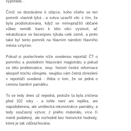
vypořádá...
Čímž se dostáváme k otázce, koho všeho se ten
pomník vlastně týká - a sotva uzavřít věc s tím, že
byla prodiskutována, když se mimopražští občané
vůbec neměli šanci k této věci vyslovit, ač
rekatolizace se bezesporu týkala celé země, a proto
také byl tento pomník na hlavním náměstí hlavního
města vztyčen.
Pokud si poslechnete níže uvedenou reportáž ČT o
pomníku a posledním hlasování magistrátu a pokud
se této problematice, resp. historii české reformace
alespoň trochu věnujete, neujdou vám četná zkreslení
v reportáži uvedená - třeba o tom, že se jedná o
cennou barokní památku.
To se tedy dnes už nejedná, protože ta byla zničena
před 102 roky - a tohle není ani replika, ani
napodobenina, ale umělecká rekonstrukce památky, a
tedy současný výtvor, z jiného materiálu, více či
méně podařený, ale rozhodně bez historické hodnoty,
která je tak zdůrazňována.