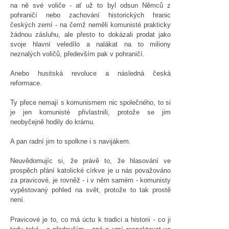
na ně své voliče - ať už to byl odsun Němců z
pohraničí nebo zachování historických hranic
českých zemí - na čemž neměli komunisté prakticky
žádnou zásluhu, ale přesto to dokázali prodat jako
svoje hlavní veledílo a nalákat na to miliony
neznalých voličů, především pak v pohraničí.
Anebo husitská revoluce a následná česká
reformace.
Ty přece nemají s komunismem nic společného, to si
je jen komunisté přivlastnili, protože se jim
neobyčejně hodily do krámu.
A pan radní jim to spolkne i s navijákem.
Neuvědomujíc si, že právě to, že hlasování ve
prospěch přání katolické církve je u nás považováno
za pravicové, je rovněž - i v něm samém - komunisty
vypěstovaný pohled na svět, protože to tak prostě
není.
Pravicové je to, co má úctu k tradici a historii - co ji