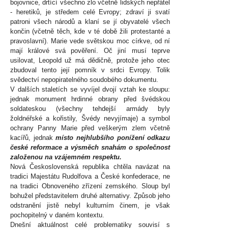
bojovnice, drtící všechno zlo včetně lidských nepřátel
- heretiků, je středem celé Evropy; zdraví ji svatí
patroni všech národů a klaní se jí obyvatelé všech
končin (včetně těch, kde v té době žili protestanté a
pravoslavní). Marie vede světskou moc církve, od ní
mají králové svá pověření. Oč jiní musí teprve
usilovat, Leopold už má dědičně, protože jeho otec
zbudoval tento její pomník v srdci Evropy. Tolik
svědectví nepopiratelného soudobého dokumentu.
V dalších staletích se vyvíjel dvojí vztah ke sloupu:
jednak monument hrdinné obrany před švédskou
soldateskou (všechny tehdejší armády byly
žoldnéřské a kořistily, Švédy nevyjímaje) a symbol
ochrany Panny Marie před veškerým zlem včetně
kacířů, jednak
místo nejhlubšího ponížení odkazu
české reformace a výsměch snahám o společnost
založenou na vzájemném respektu.
Nová Československá republika chtěla navázat na
tradici Majestátu Rudolfova a České konfederace, ne
na tradici Obnoveného zřízení zemského. Sloup byl
bohužel představitelem druhé alternativy. Způsob jeho
odstranění jistě nebyl kulturním činem, je však
pochopitelný v daném kontextu.
Dnešní aktuálnost celé problematiky souvisí s