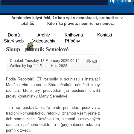
Open Menu
Aristoteles kdysi řekl, že kdo spí v demokracii, probudí se v
totalitě. Kdo říká pravdu, neumře na nemoc.
Domů
Archiv
Knihovna
Kontakt
Starý web
Videoarchiv
Příběhy
Sloup - pomník Semelové
Created: Tuesday, 18 February 2020 09:14
Written by Ing. Jiří Fiala
Hits: 2923
Podle Reportérů ČT rozhodly o souhlasu s instalací
Mariánského sloupu na Staroměstkém náměstí hlasy
radních, které prý přesvědčil (na poslední chvíli)
projev komunistky Marty Semelové.
Ta se postavila ostře proti pomníku, používajíc
tradiční komunistickou rétoriku, známou všem ještě z
dob normalizace. Dosáhla tím, alespoň u oslovených
radních, opačného efektu - a ti (prý) nakonec ruku pro
pomník zvedli.