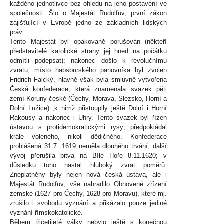
každého jednotlivce bez ohledu na jeho postavení ve
společnosti. Šlo o Majestát Rudolfův, první zákon
zajišťující v Evropě jedno ze základních lidských
práv.
Tento Majestát byl opakovaně porušován (někteří
představitelé katolické strany jej hned na počátku
odmítli podepsat); nakonec došlo k revolučnímu
zvratu, místo habsburského panovníka byl zvolen
Fridrich Falcký, hlavně však byla smluvně vytvořena
Česká konfederace, která znamenala svazek pěti
zemí Koruny české (Čechy, Morava, Slezsko, Horní a
Dolní Lužice) ,k nimž přistoupily ještě Dolní i Horní
Rakousy a nakonec i Uhry. Tento svazek byl řízen
ústavou s protidemokratickými rysy; předpokládal
krále voleného, nikoli dědičného. Konfederace
prohlášená 31.7. 1619 neměla dlouhého trvání, další
vývoj přerušila bitva na Bílé Hoře 8.11.1620; v
důsledku toho nastal hluboký zvrat poměrů.
Zneplatněny byly nejen nová česká ústava, ale i
Majestát Rudolfův; vše nahradilo Obnovené zřízení
zemské (1627 pro Čechy, 1628 pro Moravu), které mj.
zrušilo i svobodu vyznání a přikázalo pouze jediné
vyznání římskokatolické.
Během třicetileté války nebylo ještě s konečnou