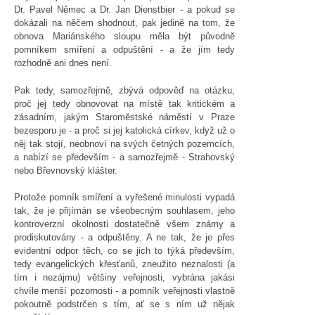
Dr. Pavel Němec a Dr. Jan Dienstbier - a pokud se
dokázali na něčem shodnout, pak jedině na tom, že
obnova Mariánského sloupu měla být původně
pomníkem smíření a odpuštění - a že jím tedy
rozhodně ani dnes není.
Pak tedy, samozřejmě, zbývá odpověď na otázku,
proč jej tedy obnovovat na místě tak kritickém a
zásadním, jakým Staroměstské náměstí v Praze
bezesporu je - a proč si jej katolická církev, když už o
něj tak stojí, neobnoví na svých četných pozemcích,
a nabízí se především - a samozřejmě - Strahovský
nebo Břevnovský klášter.
Protože pomník smíření a vyřešené minulosti vypadá
tak, že je přijímán se všeobecným souhlasem, jeho
kontroverzní okolnosti dostatečně všem známy a
prodiskutovány - a odpuštěny. A ne tak, že je přes
evidentní odpor těch, co se jich to týká především,
tedy evangelických křesťanů, zneužito neznalosti (a
tím i nezájmu) většiny veřejnosti, vybrána jakási
chvíle menší pozornosti - a pomník veřejnosti vlastně
pokoutně podstrčen s tím, ať se s ním už nějak