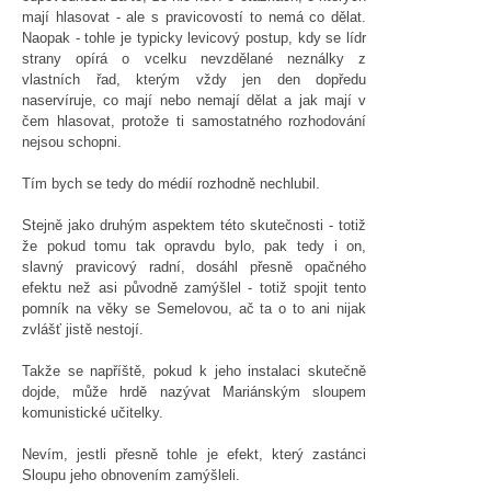
mají hlasovat - ale s pravicovostí to nemá co dělat.
Naopak - tohle je typicky levicový postup, kdy se lídr
strany opírá o vcelku nevzdělané neználky z
vlastních řad, kterým vždy jen den dopředu
naservíruje, co mají nebo nemají dělat a jak mají v
čem hlasovat, protože ti samostatného rozhodování
nejsou schopni.
Tím bych se tedy do médií rozhodně nechlubil.
Stejně jako druhým aspektem této skutečnosti - totiž
že pokud tomu tak opravdu bylo, pak tedy i on,
slavný pravicový radní, dosáhl přesně opačného
efektu než asi původně zamýšlel - totiž spojit tento
pomník na věky se Semelovou, ač ta o to ani nijak
zvlášť jistě nestojí.
Takže se napříště, pokud k jeho instalaci skutečně
dojde, může hrdě nazývat Mariánským sloupem
komunistické učitelky.
Nevím, jestli přesně tohle je efekt, který zastánci
Sloupu jeho obnovením zamýšleli.