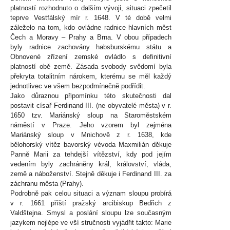
platností rozhodnuto o dalším vývoji, situaci zpečetil
teprve Vestfálský mír r. 1648. V té době velmi
záleželo na tom, kdo ovládne radnice hlavních měst
Čech a Moravy – Prahy a Brna. V obou případech
byly radnice zachovány habsburskému státu a
Obnovené zřízení zemské ovládlo s definitivní
platností obě země. Zásada svobody svědomí byla
překryta totalitním nárokem, kterému se měl každý
jednotlivec ve všem bezpodmínečně podřídit.
Jako důraznou připomínku této skutečnosti dal
postavit císař Ferdinand III. (ne obyvatelé města) v r.
1650 tzv. Mariánský sloup na Staroměstském
náměstí v Praze. Jeho vzorem byl zejména
Mariánský sloup v Mnichově z r. 1638, kde
bělohorský vítěz bavorský vévoda Maxmilián děkuje
Panně Marii za tehdejší vítězství, kdy pod jejím
vedením byly zachráněny král, království, vláda,
země a náboženství. Stejně děkuje i Ferdinand III. za
záchranu města (Prahy).
Podrobně pak celou situaci a význam sloupu probírá
v r. 1661 příští pražský arcibiskup Bedřich z
Valdštejna. Smysl a poslání sloupu lze současným
jazykem nejlépe ve vší stručnosti vyjádřit takto: Marie