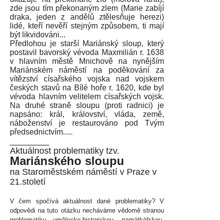
zde jsou tím překonaným zlem (Marie zabíjí
draka, jeden z andělů ztělesňuje herezi)
lidé, kteří nevěří stejným způsobem, ti mají
být likvidováni...
Předlohou je starší Mariánský sloup, který
postavil bavorský vévoda Maxmilián r. 1638
v hlavním městě Mnichově na nynějším
Mariánském náměstí na poděkování za
vítězství císařského vojska nad vojskem
českých stavů na Bílé hoře r. 1620, kde byl
vévoda hlavním velitelem císařských vojsk.
Na druhé straně sloupu (proti radnici) je
napsáno: král, království, vláda, země,
náboženství je restaurováno pod Tvým
předsednictvím.....
________
Aktuálnost problematiky tzv.
Mariánského sloupu
na Staroměstském náměstí v Praze v
21.století
V čem spočívá aktuálnost dané problematiky? V
odpovědi na tuto otázku necháváme vědomě stranou
problematiku umělecko-historickou, památkářskou,