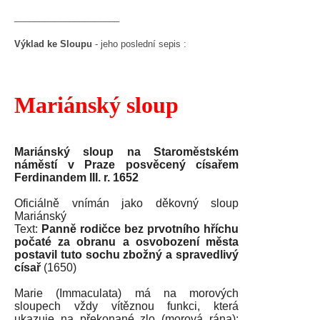
_____________________
Výklad ke Sloupu
- jeho poslední sepis :
Mariánský sloup
Mariánský sloup na Staroměstském
náměstí v Praze posvěcený císařem
Ferdinandem III. r. 1652
Oficiálně vnímán jako děkovný sloup
Mariánský
Text:
Panně rodičce bez prvotního hříchu
počaté za obranu a osvobození města
postavil tuto sochu zbožný a spravedlivý
císař
(1650)
Marie (Immaculata) má na morových
sloupech vždy vítěznou funkci, která
ukazuje na překonané zlo (morová rána);