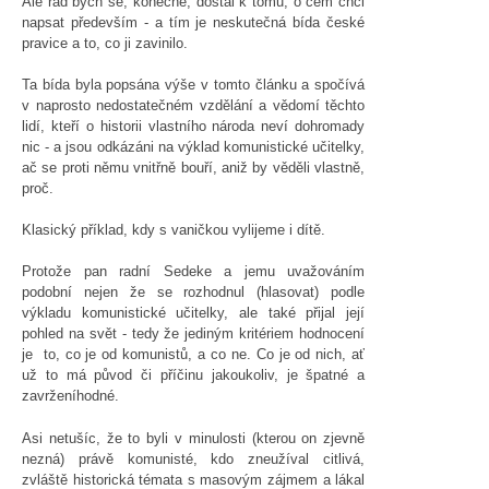
Ale rád bych se, konečně, dostal k tomu, o čem chci
napsat především - a tím je neskutečná bída české
pravice a to, co ji zavinilo.
Ta bída byla popsána výše v tomto článku a spočívá
v naprosto nedostatečném vzdělání a vědomí těchto
lidí, kteří o historii vlastního národa neví dohromady
nic - a jsou odkázáni na výklad komunistické učitelky,
ač se proti němu vnitřně bouří, aniž by věděli vlastně,
proč.
Klasický příklad, kdy s vaničkou vylijeme i dítě.
Protože pan radní Sedeke a jemu uvažováním
podobní nejen že se rozhodnul (hlasovat) podle
výkladu komunistické učitelky, ale také přijal její
pohled na svět - tedy že jediným kritériem hodnocení
je to, co je od komunistů, a co ne. Co je od nich, ať
už to má původ či příčinu jakoukoliv, je špatné a
zavrženíhodné.
Asi netušíc, že to byli v minulosti (kterou on zjevně
nezná) právě komunisté, kdo zneužíval citlivá,
zvláště historická témata s masovým zájmem a lákal