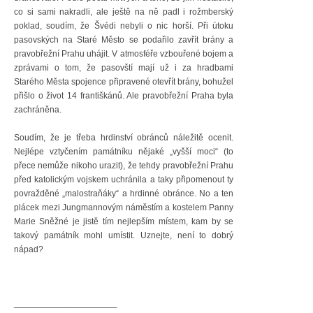
co si sami nakradli, ale ještě na ně padl i rožmberský
poklad, soudím, že Švédi nebyli o nic horší. Při útoku
pasovských na Staré Město se podařilo zavřít brány a
pravobřežní Prahu uhájit. V atmosféře vzbouřené bojem a
zprávami o tom, že pasovští mají už i za hradbami
Starého Města spojence připravené otevřít brány, bohužel
přišlo o život 14 františkánů. Ale pravobřežní Praha byla
zachráněna.
Soudím, že je třeba hrdinství obránců náležitě ocenit.
Nejlépe vztyčením památníku nějaké „vyšší moci“ (to
přece nemůže nikoho urazit), že tehdy pravobřežní Prahu
před katolickým vojskem uchránila a taky připomenout ty
povražděné „malostraňáky“ a hrdinné obránce. No a ten
plácek mezi Jungmannovým náměstím a kostelem Panny
Marie Sněžné je jistě tím nejlepším místem, kam by se
takový památník mohl umístit. Uznejte, není to dobrý
nápad?
_____________________