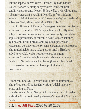
Tak mě napadá, že vzhledem k historii, by bylo i dobré
sloučit Mariánský sloup se symbolem usmíření mezi
katolíky a protestanty. Neboť 30-letá válka byla válkou mezi
světem protestantů a katolíků. Končila se Vestfálským
mírem v r. 1648, švédský vpád (protestanti) byl její poslední
epizodou. Tedy 28 let po bitvě na Bílé Hoře. ¨
V zemích Královské Koruny České gesto smíření katolíků a
protestantů přinesl v r. 1995 Papež Jan Pavel II. Bylo to
velkým překvapením - zejména pro protestanty. Požádal o
odpuštění protestanty za mučení a násilí, a totéž nakonec
byli povinni učinit i protestanti. Bylo to u příležitosti
vyzvednutí do slávy oltáře Sv. Jana Sarkandera u příležitosti
jeho mučednické smrti z rukou protestantů v Břeclavi -
právě to vyvolalo velké nespokojenosti ze strany
protestantů. Současně byla kanonizována tehdy Janem
Pavlem II. Sv. Zdislava z Lemberka (Lvové). Jan Pavel II.
se zasloužil o usmíření katolíků a protestantů v ČR.
Freeeurope
____________
O tom není pochyb. Taky prohlásil Husa za mučedníka a
jeho případ označil za justiční vraždu. Udělal mnohé v
tomto směru smíření.
Obávám se ale, že ten Sloup dělá pravý opak a také opaku
bude sloužit - a vrátí poměry daleko před moudré činy Jana
Pavla II.
0
#
Ing. Jiří Fiala
2020-02-20 11:32