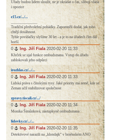
Úřady budou lidem sloužit, ne je okrádat o čas, slibují vláda
i opozice
e15.cz/.../...
______________
Tradiční předvolební pohádky. Zapomněli dodat, jak toho
chtějí dosáhnout.
Tyhle povídačky slyšíme 30 let - a je to na úřadech čím dál
horší.
0
#
Ing. Jiří Fiala
2020-02-20 11:33
Křeček se ujal funkce ombudsmana. Vstup do úřadu
zablokovali jeho odpůrci
irozhlas.cz/.../...
0
#
Ing. Jiří Fiala
2020-02-20 11:33
Lidská práva s čínskými rysy. Jaké priority má země, kde se
Zeman učil stabilizovat společnost
zpravy.tiscali.cz/.../
0
#
Ing. Jiří Fiala
2020-02-20 11:34
Monika Šimůnková, zástupkyně ombudsmana :
lidovky.cz/.../...
0
#
Ing. Jiří Fiala
2020-02-20 11:35
Detektivové narazili na „klondajk“ v brněnském ANO