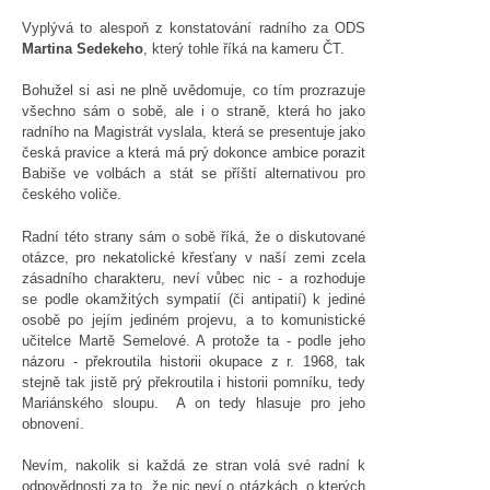
Vyplývá to alespoň z konstatování radního za ODS
Martina Sedekeho
, který tohle říká na kameru ČT.
Bohužel si asi ne plně uvědomuje, co tím prozrazuje
všechno sám o sobě, ale i o straně, která ho jako
radního na Magistrát vyslala, která se presentuje jako
česká pravice a která má prý dokonce ambice porazit
Babiše ve volbách a stát se příští alternativou pro
českého voliče.
Radní této strany sám o sobě říká, že o diskutované
otázce, pro nekatolické křesťany v naší zemi zcela
zásadního charakteru, neví vůbec nic - a rozhoduje
se podle okamžitých sympatií (či antipatií) k jediné
osobě po jejím jediném projevu, a to komunistické
učitelce Martě Semelové. A protože ta - podle jeho
názoru - překroutila historii okupace z r. 1968, tak
stejně tak jistě prý překroutila i historii pomníku, tedy
Mariánského sloupu. A on tedy hlasuje pro jeho
obnovení.
Nevím, nakolik si každá ze stran volá své radní k
odpovědnosti za to, že nic neví o otázkách, o kterých