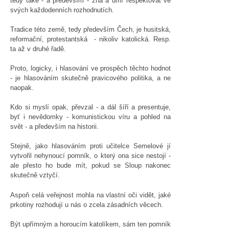
tedy také - a především - zná a umí respektovat ve
svých každodenních rozhodnutích.
Tradice této země, tedy především Čech, je husitská,
reformační, protestantská - nikoliv katolická. Resp.
ta až v druhé řadě.
Proto, logicky, i hlasování ve prospěch těchto hodnot
- je hlasováním skutečně pravicového politika, a ne
naopak.
Kdo si myslí opak, převzal - a dál šíří a presentuje,
byť i nevědomky - komunistickou víru a pohled na
svět - a především na historii.
Stejně, jako hlasováním proti učitelce Semelové jí
vytvořil nehynoucí pomník, o který ona sice nestojí -
ale přesto ho bude mít, pokud se Sloup nakonec
skutečně vztyčí.
Aspoň celá veřejnost mohla na vlastní oči vidět, jaké
prkotiny rozhodují u nás o zcela zásadních věcech.
Být upřímným a horoucím katolíkem, sám ten pomník