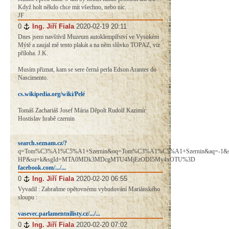
Když holt někdo chce mít všechno, nebo nic.
JF
0
#
Ing. Jiří Fiala
2020-02-19 20:11
Dnes jsem navštívil Muzeum autoklempířství ve Vysokém
Mýtě a zaujal mě tento plakát a na něm slůvko TOPAZ, viz
příloha. J.K.
Musím přiznat, kam se sere černá perla Edson Arantes do
Nascimento.
cs.wikipedia.org/wiki/Pelé
Tomáš Zachariáš Josef Mária Děpolt Rudolf Kazimír
Hostislav hrabě czernin
search.seznam.cz/?
q=Tom%C3%A1%C5%A1+Szernin&oq=Tom%C3%A1%C5%A1+Szernin&aq=-1&sou
HP&su=k&sgId=MTA0MDk3MDcgMTU4MjEzODI5My4xOTU%3D
facebook.com/.../...
0
#
Ing. Jiří Fiala
2020-02-20 06:55
Vyvadil : Zabraňme opětovnému vybudování Mariánského
sloupu :
vasevec.parlamentnilisty.cz/.../...
0
#
Ing. Jiří Fiala
2020-02-20 07:02