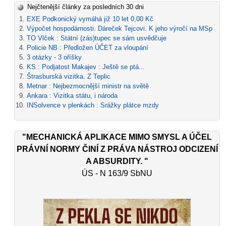
Nejčtenější články za posledních 30 dni
EXE Podkonický vymáhá již 10 let 0,00 Kč
Výpočet hospodárnosti. Dáreček Tejcovi. K jeho výročí na MSp
TO Vlček : Státní (zás)tupec se sám usvědčuje
Policie NB : Předložen ÚČET za vloupání
3 otázky - 3 oříšky
KS : Podjatost Makajev : Ještě se ptá...
Štrasburská vizitka. Z Teplic
Metnar : Nejbezmocnější ministr na světě
Ankara : Vizitka státu, i národa
INSolvence v plenkách : Srážky plátce mzdy
"MECHANICKÁ APLIKACE MIMO SMYSL A ÚČEL
PRÁVNÍ NORMY ČINÍ Z PRÁVA NÁSTROJ ODCIZENÍ
A ABSURDITY. "
ÚS - N 163/9 SbNU