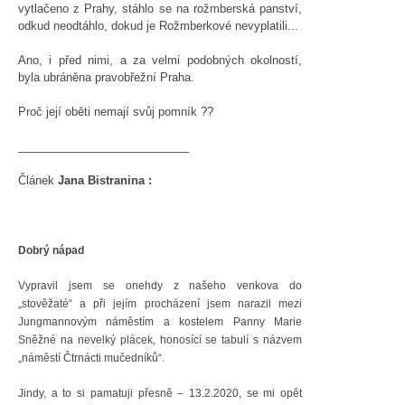
vytlačeno z Prahy, stáhlo se na rožmberská panství,
odkud neodtáhlo, dokud je Rožmberkové nevyplatili...
Ano, i před nimi, a za velmi podobných okolností,
byla ubráněna pravobřežní Praha.
Proč její oběti nemají svůj pomník ??
___________________________
Článek
Jana Bistranina :
Dobrý nápad
Vypravil jsem se onehdy z našeho venkova do
„stověžaté“ a při jejím procházení jsem narazil mezi
Jungmannovým náměstím a kostelem Panny Marie
Sněžné na nevelký plácek, honosící se tabulí s názvem
„náměstí Čtrnácti mučedníků“.
Jindy, a to si pamatuji přesně – 13.2.2020, se mi opět