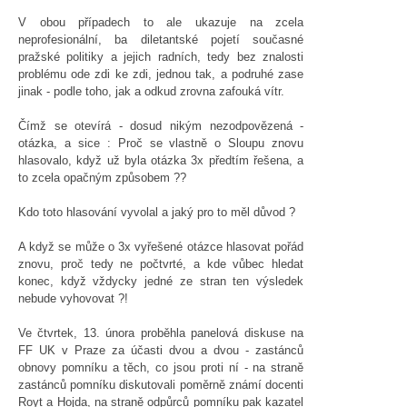
V obou případech to ale ukazuje na zcela
neprofesionální, ba diletantské pojetí současné
pražské politiky a jejich radních, tedy bez znalosti
problému ode zdi ke zdi, jednou tak, a podruhé zase
jinak - podle toho, jak a odkud zrovna zafouká vítr.
Čímž se otevírá - dosud nikým nezodpovězená -
otázka, a sice : Proč se vlastně o Sloupu znovu
hlasovalo, když už byla otázka 3x předtím řešena, a
to zcela opačným způsobem ??
Kdo toto hlasování vyvolal a jaký pro to měl důvod ?
A když se může o 3x vyřešené otázce hlasovat pořád
znovu, proč tedy ne počtvrté, a kde vůbec hledat
konec, když vždycky jedné ze stran ten výsledek
nebude vyhovovat ?!
Ve čtvrtek, 13. února proběhla panelová diskuse na
FF UK v Praze za účasti dvou a dvou - zastánců
obnovy pomníku a těch, co jsou proti ní - na straně
zastánců pomníku diskutovali poměrně známí docenti
Royt a Hojda, na straně odpůrců pomníku pak kazatel