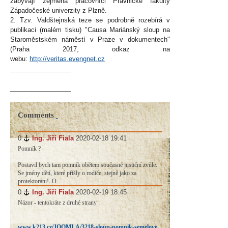
zabývají zejména pracovníci Právnické fakulty
Západočeské univerzity z Plzně.
2. Tzv. Valdštejnská teze se podrobně rozebírá v
publikaci (malém tisku) "Causa Mariánský sloup na
Staroměstském náměstí v Praze v dokumentech"
(Praha 2017, odkaz na
webu:
http://veritas.evengnet.cz
_________________
_________________
Comments
0
#
Ing. Jiří Fiala
2020-02-18 19:41
Pomník ?
Postavil bych tam pomník obětem současné justiční zvůle.
Se jmény dětí, které přišly o rodiče, stejně jako za
protektorátu!. O.
0
#
Ing. Jiří Fiala
2020-02-19 18:45
Názor - tentokráte z druhé strany :
www.k213.cz/JOOMLA/3218-sloup-pomnik-semelove