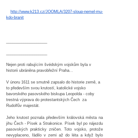
http://www.k213.cz/JOOMLA/
3207-sloup-nemel-mu-
kdo-branit
___________________
___________________
Nejen proti rabujícím švédským vojskům byla v
historii ubráněna pravobřežní Praha...
V únoru 1611 se smutně zapsalo do historie země, a
to především svou krutostí, katolické vojsko
bavorského pasovského biskupa Leopolda - coby
trestná výprava do protestantských Čech za
Rudolfův majestát.
Jeho krutost poznala především královská města na
jihu Čech - Písek a Strakonice. Písek byl po nájezdu
pasovských prakticky zničen. Toto vojsko, protože
nevyplaceno, řádilo v zemi až do léta a když bylo