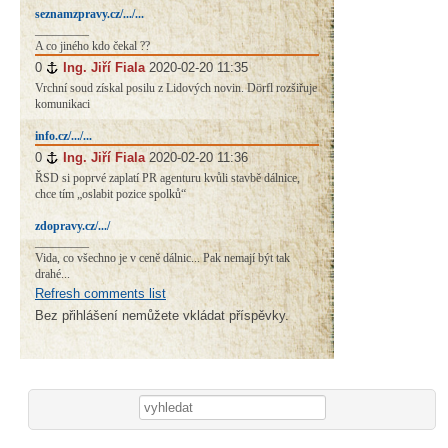
seznamzpravy.cz/.../...
_________
A co jiného kdo čekal ??
0
#
Ing. Jiří Fiala
2020-02-20 11:35
Vrchní soud získal posilu z Lidových novin. Dörfl rozšiřuje
komunikaci
info.cz/.../...
0
#
Ing. Jiří Fiala
2020-02-20 11:36
ŘSD si poprvé zaplatí PR agenturu kvůli stavbě dálnice,
chce tím „oslabit pozice spolků“
zdopravy.cz/.../
_________
Vida, co všechno je v ceně dálnic... Pak nemají být tak
drahé...
Refresh comments list
Bez přihlášení nemůžete vkládat příspěvky.
Vyhledávání