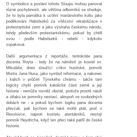
O symbolice a poslání tohoto Sloupu mohou panovat
různé pochybnosti, ale většina odborníků se shoduje,
že to byla památka k uctění mariánského kultu jako
poděkování Habsburků za vítězství rekatolizace v
protestantské zemi a jako výstraha českému národu,
tehdy především protestantskému, pokud by chtěl
svou - podle Habsburků - rebelii - kdykoliv
zopakovat.
Další argumentace z reportáže, tentokráte pana
docenta Royta - tedy že na náměstí je kostel sv.
Mikuláše, dnes sloužící církvi husitské, pomník
Mistra Jana Husa, jako symbol reformace, a nakonec
i kalich v průčelí Týnského chrámu - takže tam
logicky chybí pomník katolické části země a její
historie - nemůže rovněž obstát, protože prostě násilí
a útlaku se pomníky nestaví, alespoň ve svobodných
dobách ne - a pokud bychom logiku pana docenta
převzali, pak bychom se také mohli ptát, proč v
Resslovce, naproti kostelu atentátníků, nestojí
pomník Heydricha, když ten přeci také patřil do české
historie.