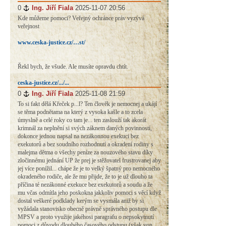
0
#
Ing. Jiří Fiala
2025-11-07 20:56
Kde můžeme pomoci? Veřejný ochránce práv vyzývá
veřejnost
www.ceska-justice.cz/…st/
Řekl bych, že všude. Ale musíte opravdu chtít.
ceska-justice.cz/.../...
0
#
Ing. Jiří Fiala
2025-11-08 21:59
To si fakt dělá Křeček p...l? Ten člověk je nemocnej a ukájí
se těma podnětama na který z vysoka kašle a to zcela
úmyslně a celé roky co tam je... ten zaslouží tak akorát
krimnál za neplnění si svých záknem daných povinností,
dokonce jednou napsal na nezákonnou exekuci bez
exekutorů a bez soudního rozhodnutí a okradení rodiny s
malejma dětma o všechy peníze za nouzového stavu díky
zločinnému jednání UP že prej je stěžovatel frustrovanej aby
jej více ponížil... chápe že je to velký špatný pro nemocného
okradeného rodiče, ale že mu přijde, že to je už dlouho ta
příčina té nezákonné exekuce bez exekutorů a soudu a že
mu včas odmítla jeho poskokna jakkoliv pomoci s věcí když
dostal veškeré podklady kerým se vysmála aniž by si
vyžádala stanovisko obecně právně správného postupu dle
MPSV a proto využije jakéhosi paragrafu o nepsokytnutí
pomoci z důvodu dlouhého časového odstupu (však von