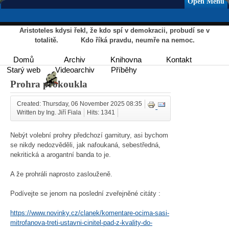
Open Menu
Aristoteles kdysi řekl, že kdo spí v demokracii, probudí se v
totalitě. Kdo říká pravdu, neumře na nemoc.
Domů
Archiv
Knihovna
Kontakt
Starý web
Videoarchiv
Příběhy
Prohra prokoukla
Created: Thursday, 06 November 2025 08:35
Written by Ing. Jiří Fiala
Hits: 1341
Nebýt volební prohry předchozí garnitury, asi bychom
se nikdy nedozvěděli, jak nafoukaná, sebestředná,
nekritická a arogantní banda to je.
A že prohráli naprosto zaslouženě.
Podívejte se jenom na poslední zveřejněné citáty :
https://www.novinky.cz/clanek/komentare-ocima-sasi-
mitrofanova-treti-ustavni-cinitel-pad-z-kvality-do-