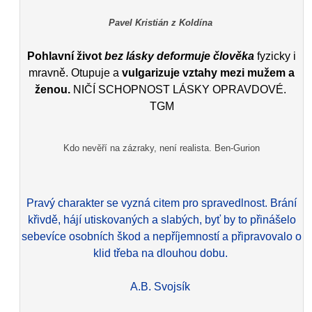
Pavel Kristián z Koldína
Pohlavní život
bez lásky deformuje člověka
fyzicky i
mravně. Otupuje a
vulgarizuje vztahy mezi mužem a
ženou.
NIČÍ SCHOPNOST LÁSKY OPRAVDOVÉ.
TGM
Kdo nevěří na zázraky, není realista. Ben-Gurion
Pravý charakter se vyzná citem pro spravedlnost. Brání
křivdě, hájí utiskovaných a slabých, byť by to přinášelo
sebevíce osobních škod a nepříjemností a připravovalo o
klid třeba na dlouhou dobu.
A.B. Svojsík