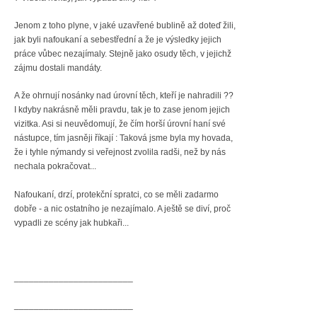
Jenom z toho plyne, v jaké uzavřené bublině až doteď žili,
jak byli nafoukaní a sebestřední a že je výsledky jejich
práce vůbec nezajímaly. Stejně jako osudy těch, v jejichž
zájmu dostali mandáty.
A že ohrnují nosánky nad úrovní těch, kteří je nahradili ??
I kdyby nakrásně měli pravdu, tak je to zase jenom jejich
vizitka. Asi si neuvědomují, že čím horší úrovní haní své
nástupce, tím jasněji říkají : Taková jsme byla my hovada,
že i tyhle nýmandy si veřejnost zvolila radši, než by nás
nechala pokračovat...
Nafoukaní, drzí, protekční spratci, co se měli zadarmo
dobře - a nic ostatního je nezajímalo. A ještě se diví, proč
vypadli ze scény jak hubkaři...
________________________
________________________