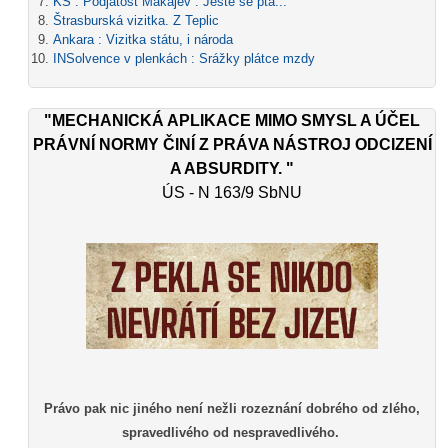
KS : Podjatost Makajev : Ještě se ptá...
Štrasburská vizitka. Z Teplic
Ankara : Vizitka státu, i národa
INSolvence v plenkách : Srážky plátce mzdy
"MECHANICKÁ APLIKACE MIMO SMYSL A ÚČEL
PRÁVNÍ NORMY ČINÍ Z PRÁVA NÁSTROJ ODCIZENÍ
A ABSURDITY. "
ÚS - N 163/9 SbNU
Právo pak nic jiného není nežli rozeznání dobrého od zlého,
spravedlivého od nespravedlivého.