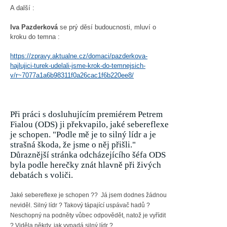
A další :
Iva Pazderková
se prý děsí budoucnosti, mluví o
kroku do temna :
https://zpravy.aktualne.cz/domaci/pazderkova-
hajlujici-turek-udelali-jsme-krok-do-temnejsich-
v/r~7077a1a6b98311f0a26cac1f6b220ee8/
Při práci s dosluhujícím premiérem Petrem
Fialou (ODS) ji překvapilo, jaké sebereflexe
je schopen. "Podle mě je to silný lídr a je
strašná škoda, že jsme o něj přišli."
Důraznější stránka odcházejícího šéfa ODS
byla podle herečky znát hlavně při živých
debatách s voliči.
Jaké sebereflexe je schopen ?? Já jsem dodnes žádnou
neviděl. Silný lídr ? Takový tápající uspávač hadů ?
Neschopný na podněty vůbec odpovědět, natož je vyřídit
? Viděla někdy, jak vypadá silný lídr ?