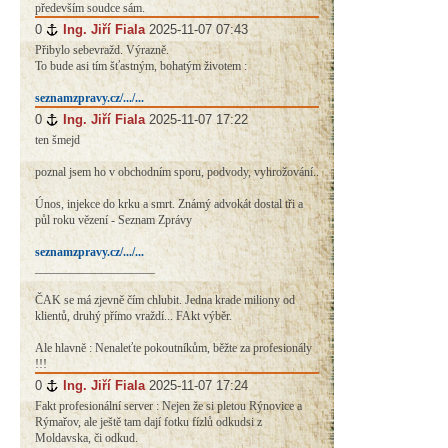
především soudce sám.
0
#
Ing. Jiří Fiala
2025-11-07 07:43
Přibylo sebevražd. Výrazně.
To bude asi tím šťastným, bohatým životem :
seznamzpravy.cz/.../...
0
#
Ing. Jiří Fiala
2025-11-07 17:22
ten šmejd
poznal jsem ho v obchodním sporu, podvody, vyhrožování..
Únos, injekce do krku a smrt. Známý advokát dostal tři a
půl roku vězení - Seznam Zprávy
seznamzpravy.cz/.../...
____________________
ČAK se má zjevně čím chlubit. Jedna krade miliony od
klientů, druhý přímo vraždí... FAkt výběr.
Ale hlavně : Nenaleťte pokoutníkům, běžte za profesionály
!!!
0
#
Ing. Jiří Fiala
2025-11-07 17:24
Fakt profesionální server : Nejen že si pletou Rýnovice a
Rýmařov, ale ještě tam dají fotku fízlů odkudsi z
Moldavska, či odkud.