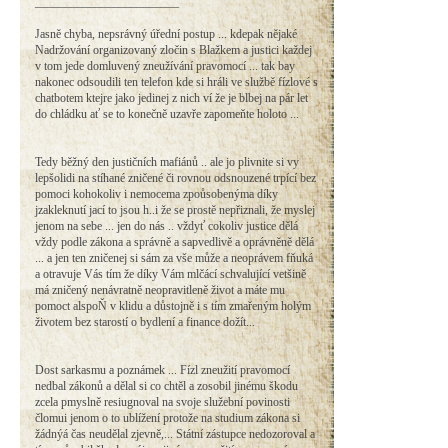
________________________
Jasně chyba, nepsrávný úřední postup ... kdepak nějaké
Nadržování organizovaný zločin s Blažkem a justici každej
v tom jede domluvený zneužívání pravomocí ... tak bay
nakonec odsoudili ten telefon kde si hráli ve službě fízlové s
chatbotem ktejre jako jedinej z nich ví že je blbej na pár let
do chládku ať se to konečně uzavře zapomeňte holoto ...
Tedy běžný den justičních mafiánů .. ale jo plivnite si vy
lepšolidi na stíhané zničené či rovnou odsnouzené trpící bez
pomoci kohokoliv i nemocema zpoůsobenýma díky
jzakleknutí jací to jsou h..i že se prostě nepřiznali, že myslej
jenom na sebe ... jen do nás .. vždyť cokoliv justice dělá
vždy podle zákona a správně a sapvedlivě a oprávněně dělá
... a jen ten zničenej si sám za vše může a neoprávem fňuká
a otravuje Vás tím že díky Vám mlčácí schvalující vetšině
má zničený nenávratně neopravitleně život a máte mu
pomoct alspoŇ v klidu a důstojně i s tím zmařeným holým
životem bez starostí o bydlení a finance dožít...
Dost sarkasmu a poznámek ... Fízl zneužití pravomocí
nedbal zákonů a dělal si co chtěl a zosobil jinému škodu
zcela pmyslně resiugnoval na svoje služební povinosti
člomui jenom o to ublížení protože na studium zákona si
žádnýá čas neudělal zjevně,... Státní zástupce nedozoroval a