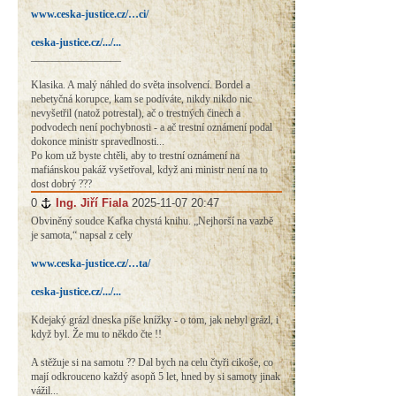
www.ceska-justice.cz/…ci/
ceska-justice.cz/.../...
_________________
Klasika. A malý náhled do světa insolvencí. Bordel a
nebetyčná korupce, kam se podíváte, nikdy nikdo nic
nevyšetřil (natož potrestal), ač o trestných činech a
podvodech není pochybnosti - a ač trestní oznámení podal
dokonce ministr spravedlnosti...
Po kom už byste chtěli, aby to trestní oznámení na
mafiánskou pakáž vyšetřoval, když ani ministr není na to
dost dobrý ???
0
#
Ing. Jiří Fiala
2025-11-07 20:47
Obviněný soudce Kafka chystá knihu. „Nejhorší na vazbě
je samota,“ napsal z cely
www.ceska-justice.cz/…ta/
ceska-justice.cz/.../...
Kdejaký grázl dneska píše knížky - o tom, jak nebyl grázl, i
když byl. Že mu to někdo čte !!
A stěžuje si na samotu ?? Dal bych na celu čtyři cikoše, co
mají odkrouceno každý asopň 5 let, hned by si samoty jinak
vážil...