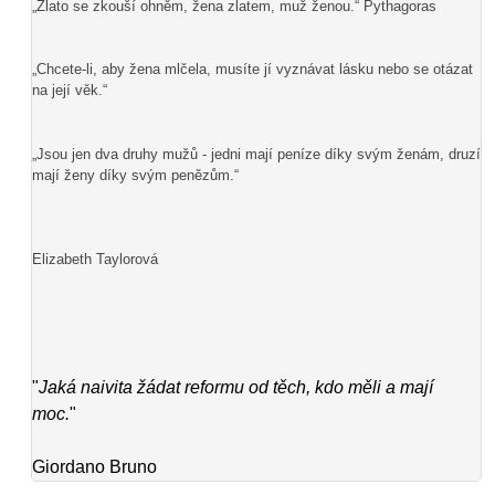
„Zlato se zkouší ohněm, žena zlatem, muž ženou.“ Pythagoras
„Chcete-li, aby žena mlčela, musíte jí vyznávat lásku nebo se otázat
na její věk.“
„Jsou jen dva druhy mužů - jedni mají peníze díky svým ženám, druzí
mají ženy díky svým penězům.“
Elizabeth Taylorová
"
Jaká naivita žádat reformu od těch, kdo měli a mají
moc.
"
Giordano Bruno