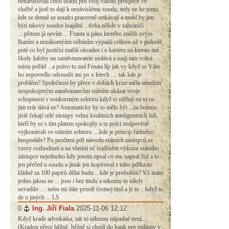
nenarušovali chod úřadu pro svůj vlastní prospěch ve
službě a jistě to dají k nezávislému soudu, tedy ne ke tomu
kde se denně se soudci pracovně setkávají a mohl by jim
býti takový soudce loajální .. třeba někde v zahraničí
....přitom já nevím ... Franta u pásu kterého zničili svým
lhaním a nezákomýám stíháním vypadá celkem už v pohodě
poté co byl justiční mafiíí okraden i o kariéru na kterou má
školy žaloby na zaměstnavatele nedává a mají tam volná
místa pořád ...a právo to zná Frnata líp jak vy když se Vám
ho nepovedlo odsoudit ani po x letech .... tak kde je
problém? Společnost by přece v dobách krize měla umožnit
nespokojeným zaměstnancům státním ukázat svoje
schopnosti v soukormém sektoru když si stěžují na to co
jim erár dává ne? Automaticky by to mělo být ...za branou
jistě čekají celé zástupy velmi kvalitních inteligentních lidí,
kteří by se s tím platem spokojily a tu práci zodpověně
vyjkonávali ve státním sektoru ....kde je princip řádného
hospodáře? Po pročtení pdf návodu státních zástupců se
vzory rozhodnutí a na vlastní oč ividěném výkonu státního
zástupce nejednoho kdy jenom opsal co mu napsal fízl a to
jen přečetl u soudu a jinak jen kopíroval z toho pdfka to
klidně za 100 papírů dělat budu .. kde je probolém? Vš mám
jedno jakou ne ... jsou i bez titulu a nikomu to nikdy
nevadilo .... nebo mi dáte prostě čestnej titul a je to ...když to
de u jiných ... LS
0
#
Ing. Jiří Fiala
2025-11-06 12:12
Když krade advokátka, tak to nikomu nápadné není...
(Kradou přece běžně, běžně si chodí do bank pro miliony v