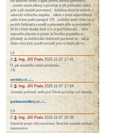
tím způsobil škody a újmu jinému zneužití pravomocí
...soudce nezná zákony a porušuje je při poškození cizách
práv a při zneužití pravomocí .. každému deset let natvrdo a
zabavení veškerého majetku .. zákon o tretní odpovědnosti
padni komu padni paragraf 329 ...pořádný audit všeho co se
na těch fízlárnách a soudě a prkuratuře dělo za posledních
20 let včetně obsahu koše a co je pod kobercem ... něco
nejasného placená za peníze zaˇbovíhio popatníka co
přísahaly na dodržování služebních poviností ne .. tak já
čkám včera bylo pozdě novináři josu rychlejší jak vy ...
LS
0
#
Ing. Jiří Fiala
2025-11-07 17:41
Ó,.jak moudrého máme prezidenta.
J.K.
novinky.cz/.../...
0
#
Ing. Jiří Fiala
2025-11-07 17:54
Armádní prebendy aneb proč Pávek povyšuje své kámoše:
parlamentnilisty.cz/.../...
LN
0
#
Ing. Jiří Fiala
2025-11-07 20:38
Emotivní projev šéfa insolvencí. Benýšek oznámil odchod z
ministerstva