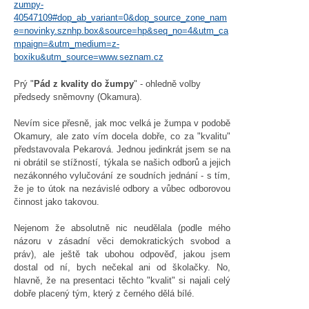
zumpy-
40547109#dop_ab_variant=0&dop_source_zone_nam
e=novinky.sznhp.box&source=hp&seq_no=4&utm_ca
mpaign=&utm_medium=z-
boxiku&utm_source=www.seznam.cz
Prý "
Pád z kvality do žumpy
" - ohledně volby
předsedy sněmovny (Okamura).
Nevím sice přesně, jak moc velká je žumpa v podobě
Okamury, ale zato vím docela dobře, co za "kvalitu"
představovala Pekarová. Jednou jedinkrát jsem se na
ni obrátil se stížností, týkala se našich odborů a jejich
nezákonného vylučování ze soudních jednání - s tím,
že je to útok na nezávislé odbory a vůbec odborovou
činnost jako takovou.
Nejenom že absolutně nic neudělala (podle mého
názoru v zásadní věci demokratických svobod a
práv), ale ještě tak ubohou odpověď, jakou jsem
dostal od ní, bych nečekal ani od školačky. No,
hlavně, že na presentaci těchto "kvalit" si najali celý
dobře placený tým, který z černého dělá bílé.