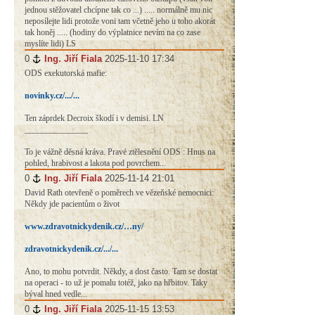
jednou stěžovatel chcípne tak co ...) ..... normálně mu nic
neposílejte lidi protože voni tam včetně jeho u toho akorát
tak honěj ..... (hodiny do výplatnice nevím na co zase
myslíte lidi) LS
0
#
Ing. Jiří Fiala
2025-11-10 17:34
ODS exekutorská mafie:
novinky.cz/.../...
Ten záprdek Decroix škodí i v demisi. LN
_______________
To je vážně děsná kráva. Pravé ztělesnění ODS : Hnus na
pohled, hrabivost a lakota pod povrchem...
0
#
Ing. Jiří Fiala
2025-11-14 21:01
David Rath otevřeně o poměrech ve vězeňské nemocnici:
Někdy jde pacientům o život
www.zdravotnickydenik.cz/…ny/
zdravotnickydenik.cz/.../...
Ano, to mohu potvrdit. Někdy, a dost často. Tam se dostat
na operaci - to už je pomalu totéž, jako na hřbitov. Taky
býval hned vedle...
0
#
Ing. Jiří Fiala
2025-11-15 13:53