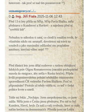
hotovosti - tak proč se nad tím pozastavovat ??)
seznamzpravy.cz/.../...
0
#
Ing. Jiří Fiala
2025-11-06 12:43
Před 13-ti lety přišla na MSp, MSp Pavla Blažka, měla
představu o Kunderovi a Havlovi - a najednou před ní
"sovětští lidé".
Nebudou to náhodou ti samí, co chodí k soudům tvrdit, že
vězněním nikdo nic neutrpěl, dovolenou má trávit na
soudech a jako maximální odškodné mu proplatíme
autobusy, kterými vůbec nejel ???
________________
Před třinácti lety jsem dělal rozhovor s ruskou obhájkyní
lidských práv Olgou Romanovovou (mezitím pochopitelně
musela do emigrace, aby nešla v Rusku bručet). Přijela
kvůli proputinovskému jednání tehdejšího ministerstva
spravedlnosti ČR vedeného Pavlem Blažkem. Proč to
připomínám? Protože už tehdy viděla to, co teď v české
politice kvete a smrdí.
Tohle mi řekla: „Nechápu. Jsem znepokojena tím, co jsem
zažila. Měla jsem o Česku jinou představu. Pro mě to byl
Kundera, Havel, heslo Za naši a vaši svobodu, které se stalo
naším heslem na demonstracích. Přistála jsem na Letišti