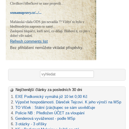
Chvilkoví blbečkové se zase projevili...
seznamzpravy.cz/.../...
Mafiánská vláda ODS jim nevadila ?? Vždyť to bylo v
bleděmodrým naprosto to samý...
Zaslepení hlupáčci, kteří neví, co dělají. Bláhoví ti, co jim v
dobré víře naletí.
Refresh comments list
Bez přihlášení nemůžete vkládat příspěvky.
Vyhledávání
Nejčtenější články za posledních 30 dni
EXE Podkonický vymáhá již 10 let 0,00 Kč
Výpočet hospodárnosti. Dáreček Tejcovi. K jeho výročí na MSp
TO Vlček : Státní (zás)tupec se sám usvědčuje
Policie NB : Předložen ÚČET za vloupání
Genderová vyváženost - podle MSp
3 otázky - 3 oříšky