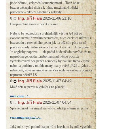
jinde běžnou, celoroční samozřejmostí... Totiž že se
beztrestně zaplatí dluh a k němu maximálně nějaké
přiměřené - nikoliv násobné - náklady ...
0
#
Ing. Jiří Fiala
2025-11-06 21:10
Dvojnásobně vzroste počet exekucí :
Nebylo by jednoduší a přehlednější vést tu A4 lidí co
exekuci nemají? myslím neerárníčci, ti jen exekuce nařizují i
bez soudu a exekučního petitu jak na běžícím páse na ně
přece se nikdy žádná exkeuce uplatnit nesmí .... Execution
´= anglicky poprava .... ale pořád bude někdo povídat, že tu
neprobíhá genocida ...nebo má snad někdo pocit že
vyexekuovaný bez peněz nemocný by na ulici třeba v zimě
nebo na podzim v tomhle many many světě přežil .. týden ..
nebo déle, když na úřadě se na Vsá zcela vykašlou s pomocí
naprosto běžně? LS
0
#
Ing. Jiří Fiala
2025-11-07 04:49
Malé děti se perou o kyblíček na písečku...
msn.com/.../...
0
#
Ing. Jiří Fiala
2025-11-07 04:54
Spravedlnost má smysl jen tehdy, když je včasná a rychlá :
seznamzpravy.cz/.../...
Jaký má smysl podmínka po 40-ti letech, to by měl vysvětlit