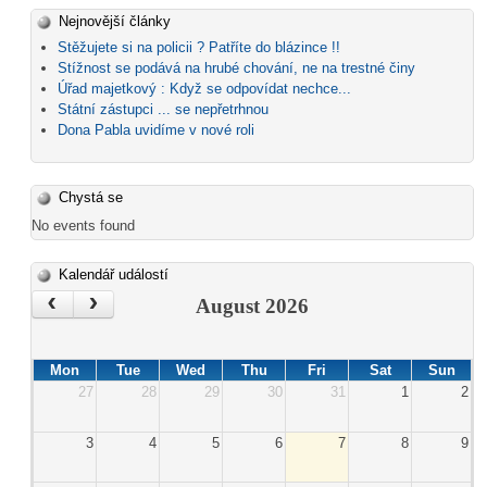
Nejnovější články
Stěžujete si na policii ? Patříte do blázince !!
Stížnost se podává na hrubé chování, ne na trestné činy
Úřad majetkový : Když se odpovídat nechce...
Státní zástupci ... se nepřetrhnou
Dona Pabla uvidíme v nové roli
Chystá se
No events found
Kalendář událostí
‹
›
August 2026
Mon
Tue
Wed
Thu
Fri
Sat
Sun
27
28
29
30
31
1
2
3
4
5
6
7
8
9