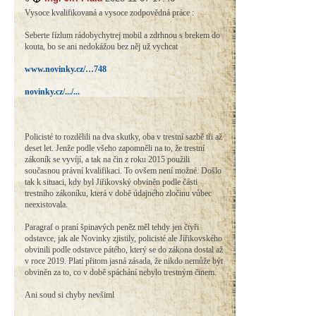
Vysoce kvalifikovaná a vysoce zodpovědná práce :
Seberte fízlum rádobychytrej mobil a zdrhnou s brekem do
kouta, bo se ani nedokážou bez něj už vychcat
www.novinky.cz/…748
novinky.cz/.../...
Policisté to rozdělili na dva skutky, oba v trestní sazbě tři až
deset let. Jenže podle všeho zapomněli na to, že trestní
zákoník se vyvíjí, a tak na čin z roku 2015 použili
současnou právní kvalifikaci. To ovšem není možné. Došlo
tak k situaci, kdy byl Jiřikovský obviněn podle části
trestního zákoníku, která v době údajného zločinu vůbec
neexistovala.
Paragraf o praní špinavých peněz měl tehdy jen čtyři
odstavce, jak ale Novinky zjistily, policisté ale Jiřikovského
obvinili podle odstavce pátého, který se do zákona dostal až
v roce 2019. Platí přitom jasná zásada, že nikdo nemůže být
obviněn za to, co v době spáchání nebylo trestným činem.
Ani soud si chyby nevšiml