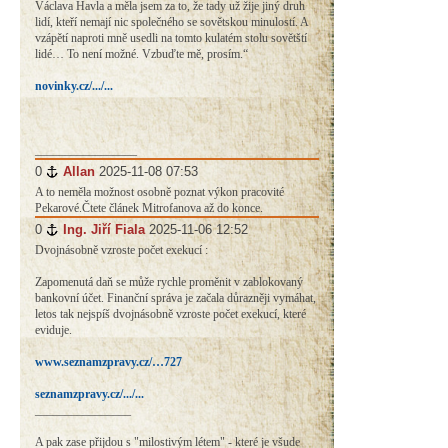
Václava Havla a měla jsem za to, že tady už žije jiný druh
lidí, kteří nemají nic společného se sovětskou minulostí. A
vzápětí naproti mně usedli na tomto kulatém stolu sovětští
lidé… To není možné. Vzbuďte mě, prosím.“
novinky.cz/.../...
_________________
0
#
Allan
2025-11-08 07:53
A to neměla možnost osobně poznat výkon pracovité
Pekarové.Čtete článek Mitrofanova až do konce.
0
#
Ing. Jiří Fiala
2025-11-06 12:52
Dvojnásobně vzroste počet exekucí :
Zapomenutá daň se může rychle proměnit v zablokovaný
bankovní účet. Finanční správa je začala důrazněji vymáhat,
letos tak nejspíš dvojnásobně vzroste počet exekucí, které
eviduje.
www.seznamzpravy.cz/…727
seznamzpravy.cz/.../...
________________
A pak zase přijdou s "milostivým létem" - které je všude