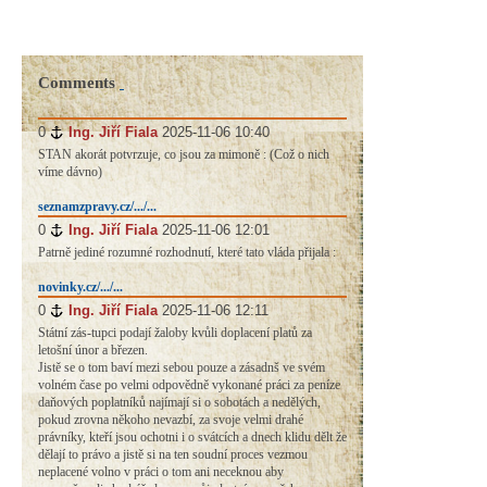
Comments
0
#
Ing. Jiří Fiala
2025-11-06 10:40
STAN akorát potvrzuje, co jsou za mimoně : (Což o nich
víme dávno)
seznamzpravy.cz/.../...
0
#
Ing. Jiří Fiala
2025-11-06 12:01
Patrně jediné rozumné rozhodnutí, které tato vláda přijala :
novinky.cz/.../...
0
#
Ing. Jiří Fiala
2025-11-06 12:11
Státní zás-tupci podají žaloby kvůli doplacení platů za
letošní únor a březen.
Jistě se o tom baví mezi sebou pouze a zásadnš ve svém
volném čase po velmi odpovědně vykonané práci za peníze
daňových poplatníků najímají si o sobotách a nedělých,
pokud zrovna někoho nevazbí, za svoje velmi drahé
právníky, kteří jsou ochotni i o svátcích a dnech klidu dělt že
dělají to právo a jistě si na ten soudní proces vezmou
neplacené volno v práci o tom ani neceknou aby