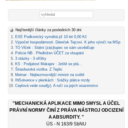
Vyhledávání
Nejčtenější články za posledních 30 dni
EXE Podkonický vymáhá již 10 let 0,00 Kč
Výpočet hospodárnosti. Dáreček Tejcovi. K jeho výročí na MSp
TO Vlček : Státní (zás)tupec se sám usvědčuje
Policie NB : Předložen ÚČET za vloupání
3 otázky - 3 oříšky
KS : Podjatost Makajev : Ještě se ptá...
Štrasburská vizitka. Z Teplic
Metnar : Nejbezmocnější ministr na světě
INSolvence v plenkách : Srážky plátce mzdy
Ceplová vede soud(y). A ručí za jejich osazenstvo
"MECHANICKÁ APLIKACE MIMO SMYSL A ÚČEL
PRÁVNÍ NORMY ČINÍ Z PRÁVA NÁSTROJ ODCIZENÍ
A ABSURDITY. "
ÚS - N 163/9 SbNU