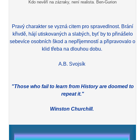
Kdo nevěří na zázraky, není realista. Ben-Gurion
Pravý charakter se vyzná citem pro spravedlnost. Brání
křivdě, hájí utiskovaných a slabých, byť by to přinášelo
sebevíce osobních škod a nepříjemností a připravovalo o
klid třeba na dlouhou dobu.
A.B. Svojsík
"Those who fail to learn from History are doomed to
repeat it."
Winston Churchill.