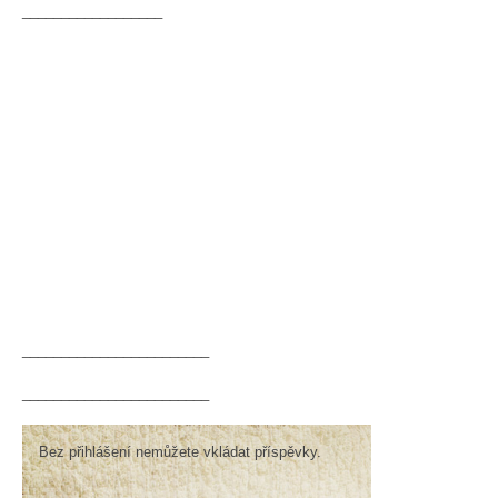
__________________
________________________
________________________
Bez přihlášení nemůžete vkládat příspěvky.