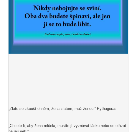
„Zlato se zkouší ohněm, žena zlatem, muž ženou.“ Pythagoras
„Chcete-li, aby žena mlčela, musíte jí vyznávat lásku nebo se otázat
na její věk.“