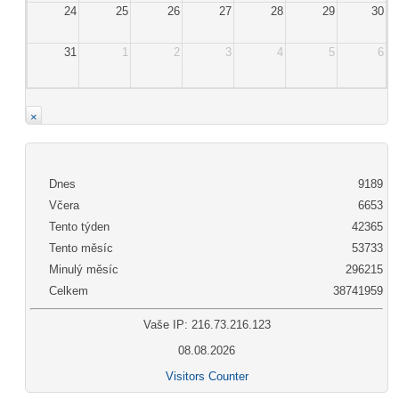
24
25
26
27
28
29
30
31
1
2
3
4
5
6
×
Dnes
9189
Včera
6653
Tento týden
42365
Tento měsíc
53733
Minulý měsíc
296215
Celkem
38741959
Vaše IP: 216.73.216.123
08.08.2026
Visitors Counter