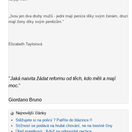
„Jsou jen dva druhy mužů - jedni mají peníze díky svým ženám, druzí
mají ženy díky svým penězům.“
Elizabeth Taylorová
"
Jaká naivita žádat reformu od těch, kdo měli a mají
moc.
"
Giordano Bruno
Nejnovější články
Stěžujete si na policii ? Patříte do blázince !!
Stížnost se podává na hrubé chování, ne na trestné činy
Úřad majetkový : Když se odpovídat nechce...