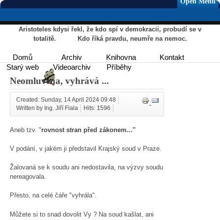
Open Menu
Aristoteles kdysi řekl, že kdo spí v demokracii, probudí se v
totalitě. Kdo říká pravdu, neumře na nemoc.
Domů
Archiv
Knihovna
Kontakt
Starý web
Videoarchiv
Příběhy
Neomluvena, vyhrává ...
Created: Sunday, 14 April 2024 09:48
Written by Ing. Jiří Fiala
Hits: 1596
Aneb tzv. "
rovnost stran před zákonem..."
V podání, v jakém ji představil Krajský soud v Praze.
Žalovaná se k soudu ani nedostavila, na výzvy soudu
nereagovala.
Přesto, na celé čáře "vyhrála".
Můžete si to snad dovolit Vy ? Na soud kašlat, ani