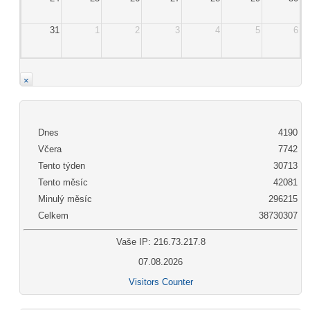
31
1
2
3
4
5
6
×
Dnes
4190
Včera
7742
Tento týden
30713
Tento měsíc
42081
Minulý měsíc
296215
Celkem
38730307
Vaše IP: 216.73.217.8
07.08.2026
Visitors Counter