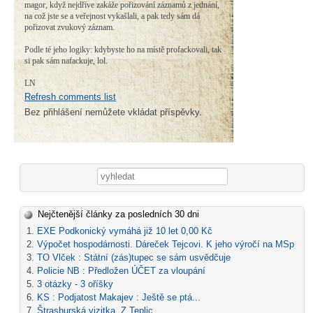
magor, když nejdříve zakáže pořizování záznamů z jednání,
na což jste se a veřejnost vykašlali, a pak tedy sám dá
pořizovat zvukový záznam.
Podle té jeho logiky: kdybyste ho na místě profackovali, tak
si pak sám nafackuje, lol.
LN
Refresh comments list
Bez přihlášení nemůžete vkládat příspěvky.
Vyhledávání
Nejčtenější články za posledních 30 dni
EXE Podkonický vymáhá již 10 let 0,00 Kč
Výpočet hospodárnosti. Dáreček Tejcovi. K jeho výročí na MSp
TO Vlček : Státní (zás)tupec se sám usvědčuje
Policie NB : Předložen ÚČET za vloupání
3 otázky - 3 oříšky
KS : Podjatost Makajev : Ještě se ptá...
Štrasburská vizitka. Z Teplic