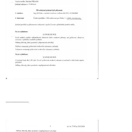
___________