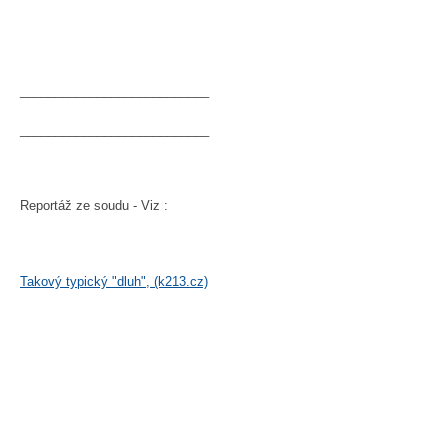
___________________________
___________________________
Reportáž ze soudu - Viz :
Takový typický "dluh", (k213.cz)