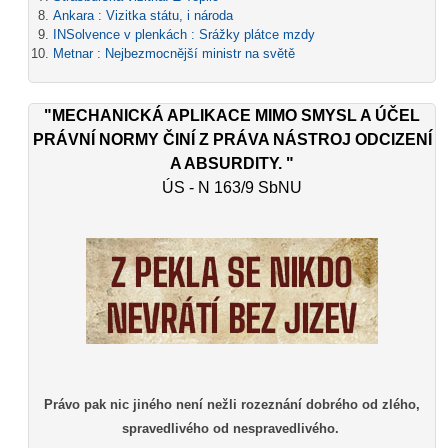
Ankara : Vizitka státu, i národa
INSolvence v plenkách : Srážky plátce mzdy
Metnar : Nejbezmocnější ministr na světě
"MECHANICKÁ APLIKACE MIMO SMYSL A ÚČEL
PRÁVNÍ NORMY ČINÍ Z PRÁVA NÁSTROJ ODCIZENÍ
A ABSURDITY. "
ÚS - N 163/9 SbNU
Právo pak nic jiného není nežli rozeznání dobrého od zlého,
spravedlivého od nespravedlivého.