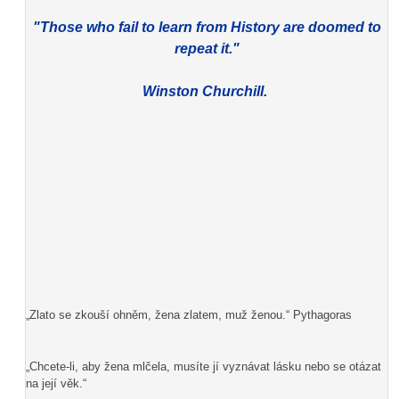
"Those who fail to learn from History are doomed to
repeat it."
Winston Churchill.
„Zlato se zkouší ohněm, žena zlatem, muž ženou.“ Pythagoras
„Chcete-li, aby žena mlčela, musíte jí vyznávat lásku nebo se otázat
na její věk.“