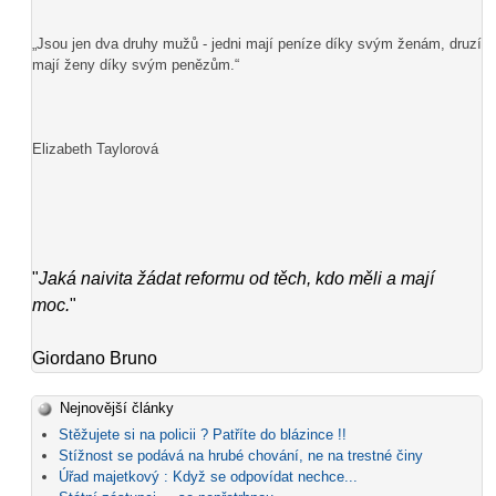
„Jsou jen dva druhy mužů - jedni mají peníze díky svým ženám, druzí
mají ženy díky svým penězům.“
Elizabeth Taylorová
"
Jaká naivita žádat reformu od těch, kdo měli a mají
moc.
"
Giordano Bruno
Nejnovější články
Stěžujete si na policii ? Patříte do blázince !!
Stížnost se podává na hrubé chování, ne na trestné činy
Úřad majetkový : Když se odpovídat nechce...