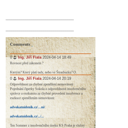
__________________________________
__________________________________
Comments
0
#
Ing. Jiří Fiala
2024-04-14 18:49
Rovnost před zákonem ?
Kterým? Který platí tady, nebo ve Štrasburku? O.
0
#
Ing. Jiří Fiala
2024-04-14 20:19
Odpovědnost za chybné zpeněžení nemovitosti
Pojednání čiperky Sokola o odpovědnosti insolvenčního
správce a exekutora za chybné provedení insolvence a
exekuce zpeněžením nemovitosti:
advokatnidenik.cz/…ni/
.
advokatnidenik.cz/.../...
Ten Sommer z insolvenčního úseku KS Praha je slušný