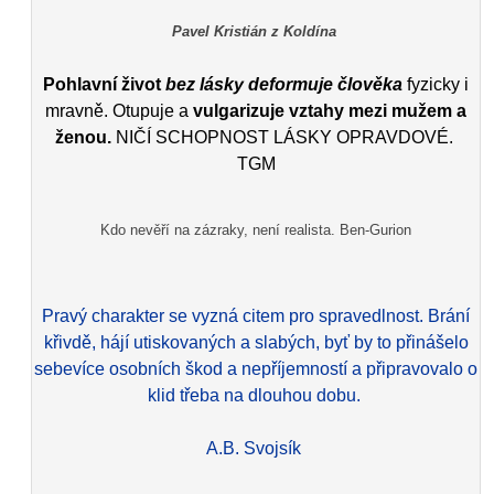
Pavel Kristián z Koldína
Pohlavní život
bez lásky deformuje člověka
fyzicky i
mravně. Otupuje a
vulgarizuje vztahy mezi mužem a
ženou.
NIČÍ SCHOPNOST LÁSKY OPRAVDOVÉ.
TGM
Kdo nevěří na zázraky, není realista. Ben-Gurion
Pravý charakter se vyzná citem pro spravedlnost. Brání
křivdě, hájí utiskovaných a slabých, byť by to přinášelo
sebevíce osobních škod a nepříjemností a připravovalo o
klid třeba na dlouhou dobu.
A.B. Svojsík