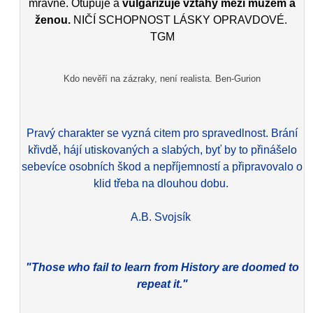
mravně. Otupuje a
vulgarizuje vztahy mezi mužem a
ženou.
NIČÍ SCHOPNOST LÁSKY OPRAVDOVÉ.
TGM
Kdo nevěří na zázraky, není realista. Ben-Gurion
Pravý charakter se vyzná citem pro spravedlnost. Brání
křivdě, hájí utiskovaných a slabých, byť by to přinášelo
sebevíce osobních škod a nepříjemností a připravovalo o
klid třeba na dlouhou dobu.
A.B. Svojsík
"Those who fail to learn from History are doomed to
repeat it."