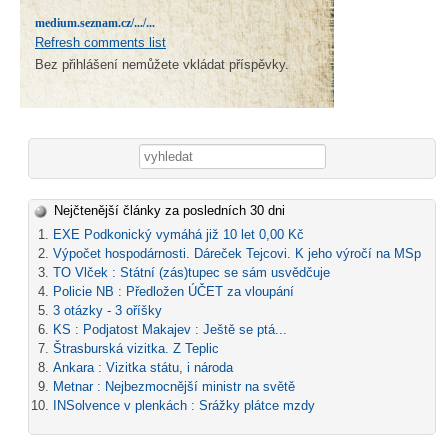
medium.seznam.cz/.../...
Refresh comments list
Bez přihlášení nemůžete vkládat příspěvky.
Vyhledávání
Nejčtenější články za posledních 30 dni
EXE Podkonický vymáhá již 10 let 0,00 Kč
Výpočet hospodárnosti. Dáreček Tejcovi. K jeho výročí na MSp
TO Vlček : Státní (zás)tupec se sám usvědčuje
Policie NB : Předložen ÚČET za vloupání
3 otázky - 3 oříšky
KS : Podjatost Makajev : Ještě se ptá...
Štrasburská vizitka. Z Teplic
Ankara : Vizitka státu, i národa
Metnar : Nejbezmocnější ministr na světě
INSolvence v plenkách : Srážky plátce mzdy