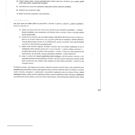
____________