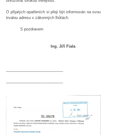
ohrožovat širokou veřejnost.
O přijatých opatřeních si přeji být informován na svou
trvalou adresu v zákonných lhůtách.
S pozdravem
Ing. Jiří Fiala
___________________________
___________________________