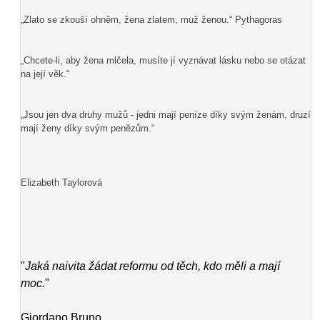
„Zlato se zkouší ohněm, žena zlatem, muž ženou.“ Pythagoras
„Chcete-li, aby žena mlčela, musíte jí vyznávat lásku nebo se otázat
na její věk.“
„Jsou jen dva druhy mužů - jedni mají peníze díky svým ženám, druzí
mají ženy díky svým penězům.“
Elizabeth Taylorová
"
Jaká naivita žádat reformu od těch, kdo měli a mají
moc.
"
Giordano Bruno