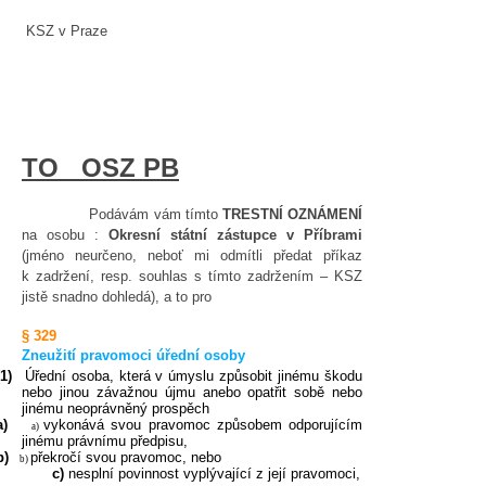
KSZ v Praze
TO OSZ PB
Podávám vám tímto
TRESTNÍ OZNÁMENÍ
na osobu :
Okresní státní zástupce v Příbrami
(jméno neurčeno, neboť mi odmítli předat příkaz
k zadržení, resp. souhlas s tímto zadržením – KSZ
jistě snadno dohledá), a to pro
§ 329
Zneužití pravomoci úřední osoby
(1)
Úřední osoba, která v úmyslu způsobit jinému škodu
nebo jinou závažnou újmu anebo opatřit sobě nebo
jinému neoprávněný prospěch
a)
vykonává svou pravomoc způsobem odporujícím
a)
jinému právnímu předpisu,
b)
překročí svou pravomoc, nebo
b)
c)
nesplní povinnost vyplývající z její pravomoci,