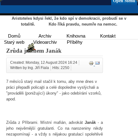
Open Menu
Aristoteles kdysi řekl, že kdo spí v demokracii, probudí se v
totalitě. Kdo říká pravdu, neumře na nemoc.
Domů
Archiv
Knihovna
Kontakt
Starý web
Videoarchiv
Příběhy
Zrůda jménem Janák
Created: Monday, 12 August 2024 16:24
Written by Ing. Jiří Fiala
Hits: 2250
7 měsíců starý mail stačil k tomu, aby mne dnes v
práci přepadli policajti a celé dopoledne vyslýchali a
"prováděli (ponižující) úkony" - jako odebírání vzorků,
apod.
Zrůda z Příbrami. Místní mafián, advokát
Janák
- a
jeho nejvěrnější gratulanti. Co na narozeniny nikdy
nezapomínají - a vždy s nějakou gratulací spolehlivě