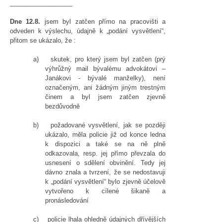
__________________
Dne 12.8.
jsem byl zatčen přímo na pracovišti a
odveden k výslechu, údajně k „podání vysvětlení“,
přitom se ukázalo, že :
a)
skutek, pro který jsem byl zatčen (prý
výhrůžný mail bývalému advokátovi –
Janákovi - bývalé manželky), není
označeným, ani žádným jiným trestným
činem a byl jsem zatčen zjevně
bezdůvodně
b)
požadované vysvětlení, jak se později
ukázalo, měla policie již od konce ledna
k dispozici a také se na ně plně
odkazovala, resp. jej přímo převzala do
usnesení o sdělení obvinění. Tedy jej
dávno znala a tvrzení, že se nedostavuji
k „podání vysvětlení“ bylo zjevně účelově
vytvořeno k cílené šikaně a
pronásledování
c)
policie lhala ohledně údajných dřívějších