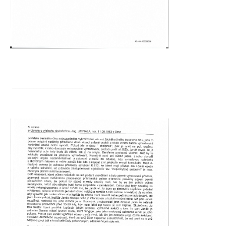
____________________