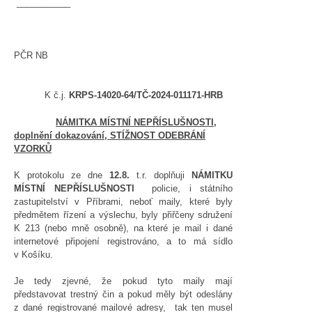
___________
PČR NB
K č.j.
KRPS-14020-64/TČ-2024-011171-HRB
NÁMITKA MÍSTNÍ NEPŘÍSLUŠNOSTI,
doplnění dokazování, STÍŽNOST ODEBRÁNÍ
VZORKŮ
K protokolu ze dne
12.8.
t.r. doplňuji
NÁMITKU
MÍSTNÍ NEPŘÍSLUŠNOSTI
policie, i státního
zastupitelství v Příbrami, neboť maily, které byly
předmětem řízení a výslechu, byly přiřčeny sdružení
K 213 (nebo mně osobně), na které je mail i dané
internetové připojení registrováno, a to má sídlo
v Košíku.
Je tedy zjevné, že pokud tyto maily mají
představovat trestný čin a pokud měly být odeslány
z dané registrované mailové adresy, tak ten musel