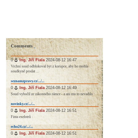
Comments
0
#
Ing. Jiří Fiala
2024-08-12 16:47
Vrchní soud odblokoval byt z korupce, aby ho mohla
soudkyně prodat ...
seznamzpravy.cz/.../...
0
#
Ing. Jiří Fiala
2024-08-12 16:49
Soud vybočil ze zákonného rámce - a ani mu to nevadilo :
novinky.cz/.../...
0
#
Ing. Jiří Fiala
2024-08-12 16:51
Finta exelotrů :
echo24.cz/.../...
0
#
Ing. Jiří Fiala
2024-08-12 16:51