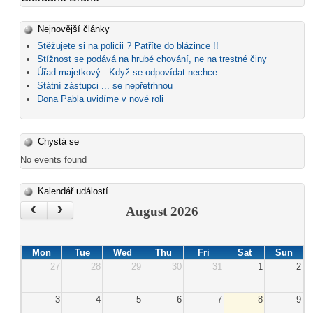
Nejnovější články
Stěžujete si na policii ? Patříte do blázince !!
Stížnost se podává na hrubé chování, ne na trestné činy
Úřad majetkový : Když se odpovídat nechce...
Státní zástupci ... se nepřetrhnou
Dona Pabla uvidíme v nové roli
Chystá se
No events found
Kalendář událostí
‹
›
August 2026
Mon
Tue
Wed
Thu
Fri
Sat
Sun
27
28
29
30
31
1
2
3
4
5
6
7
8
9