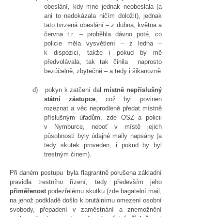
obeslání, kdy mne jednak neobeslala (a
ani to nedokázala ničím doložit), jednak
tato tvrzená obeslání – z dubna, května a
června t.r. – proběhla dávno poté, co
policie měla vysvětlení – z ledna –
k dispozici, takže i pokud by mě
předvolávala, tak tak činila naprosto
bezúčelně, zbytečně – a tedy i šikanozně
d)
pokyn k zatčení dal
místně nepříslušný
státní zástupce
, což byl povinen
rozeznat a věc neprodleně předat místně
příslušným úřadům, zde OSZ a policii
v Nymburce, neboť v místě jejich
působnosti byly údajné maily napsány (a
tedy skutek proveden, i pokud by byl
trestným činem).
Při daném postupu byla flagrantně porušena základní
pravidla trestního řízení, tedy především jeho
přiměřenost
podezřelému skutku (zde bagatelní mail,
na jehož podkladě došlo k brutálnímu omezení osobní
svobody, přepadení v zaměstnání a znemožnění