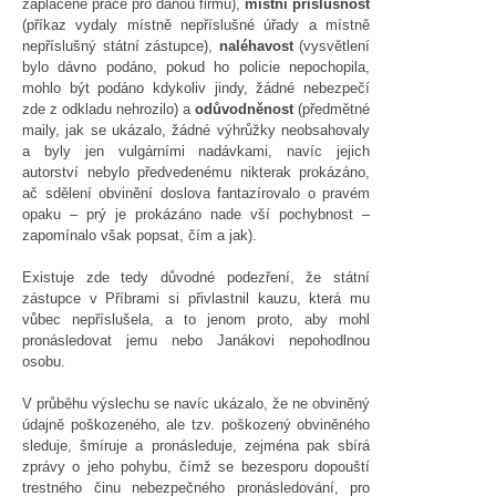
zaplacené práce pro danou firmu),
místní příslušnost
(příkaz vydaly místně nepříslušné úřady a místně
nepříslušný státní zástupce),
naléhavost
(vysvětlení
bylo dávno podáno, pokud ho policie nepochopila,
mohlo být podáno kdykoliv jindy, žádné nebezpečí
zde z odkladu nehrozilo) a
odůvodněnost
(předmětné
maily, jak se ukázalo, žádné výhrůžky neobsahovaly
a byly jen vulgárními nadávkami, navíc jejich
autorství nebylo předvedenému nikterak prokázáno,
ač sdělení obvinění doslova fantazírovalo o pravém
opaku – prý je prokázáno nade vší pochybnost –
zapomínalo však popsat, čím a jak).
Existuje zde tedy důvodné podezření, že státní
zástupce v Příbrami si přivlastnil kauzu, která mu
vůbec nepříslušela, a to jenom proto, aby mohl
pronásledovat jemu nebo Janákovi nepohodlnou
osobu.
V průběhu výslechu se navíc ukázalo, že ne obviněný
údajně poškozeného, ale tzv. poškozený obviněného
sleduje, šmíruje a pronásleduje, zejména pak sbírá
zprávy o jeho pohybu, čímž se bezesporu dopouští
trestného činu nebezpečného pronásledování, pro