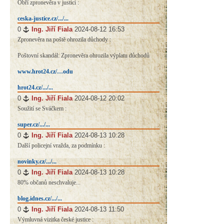
Obří zpronevěra v justici :
ceska-justice.cz/.../...
0
#
Ing. Jiří Fiala
2024-08-12 16:53
Zpronevěra na poště ohrozila důchody :
Poštovní skandál: Zpronevěra ohrozila výplatu důchodů
www.hrot24.cz/…odu
hrot24.cz/.../...
0
#
Ing. Jiří Fiala
2024-08-12 20:02
Soužití se Sváčkem :
super.cz/.../...
0
#
Ing. Jiří Fiala
2024-08-13 10:28
Další policejní vražda, za podmínku :
novinky.cz/.../...
0
#
Ing. Jiří Fiala
2024-08-13 10:28
80% občanů neschvaluje...
blog.idnes.cz/.../...
0
#
Ing. Jiří Fiala
2024-08-13 11:50
Výmluvná vizitka české justice :