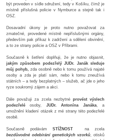
být proveden v sídle sdružení, tedy v Košíku, čímž je
místně příslušná policie v Nymburce a stejně tak i
OSZ.
Dosavadní úkony je proto nutno považovat za
zmatečné, provedené místně nepříslušnými orgány,
především pak příkaz k zadržení a sdělení obvinění,
a to ze strany policie a OSZ v Příbrami.
Současně k šetření doplňuji, že je nutno objasnit,
jakým způsobem podezřelý JUDr. Janák sleduje
můj pohyb,
zda osobně nebo k tomu používá najaté
osoby a zda je platí sám, nebo k tomu zneužívá
státních – a tedy bezplatných – služeb, ač jde o jeho
ryze soukromý zájem a akci.
Dále považuji za zcela nezbytné
provést výslech
podezřelé
osoby,
JUDr. Antonína Janáka
, a
umožnění kladení otázek z mé strany této podezřelé
osobě.
Současně podávám
STÍŽNOST
na zcela
bezdůvodné odebírání genetických vzorků
, otisků