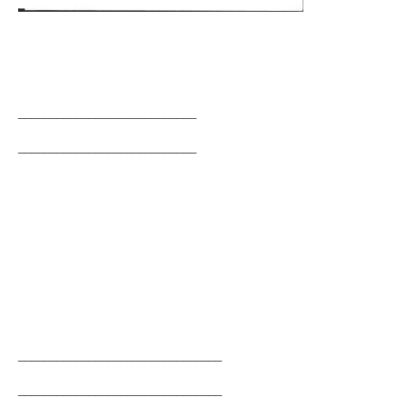
____________________________
____________________________
________________________________
________________________________