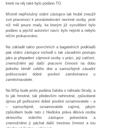
které na něj také bylo podáno TO.
Místně nepříslušný státní zástupce tak hrubě zneužil
své pravomoci k pronásledování nevinné osoby, proti
níž měl pouze maily, ke kterým již vysvětlení bylo
podáno a jejichž autorství navíc bylo nejisté a nebylo
ničím prokazováno.
Na základě takto povrchních a bagatelních podkladů
pak státní zástupce rozhodl o tak zásadním postupu
jako je přepadení zájmové osoby v práci, její zatčení,
znemožnění její další pracovní činnosti na dobu
jednoho téměř celého dne a samozřejmě zásadní
poškozování dobré pověsti zaměstnance u
zaměstnavatele.
Na MSp bude proto podána žaloba o náhradu škody, a
to jak hmotné, tak především nehmotné, způsobené
újmou při poškození dobré pověsti oznamovatele – a
– samozřejmě, oznamovatele zajímá, jakým
způsobem bude tato z hlediska práva děsivá osoba
okresního státního zástupce potrestána a
znemožněno jí páchat další trestnou činnost a tou