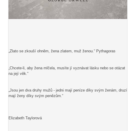
„Zlato se zkouší ohněm, žena zlatem, muž ženou.“ Pythagoras
„Chcete-li, aby žena mlčela, musíte jí vyznávat lásku nebo se otázat
na její věk.“
„Jsou jen dva druhy mužů - jedni mají peníze díky svým ženám, druzí
mají ženy díky svým penězům.“
Elizabeth Taylorová