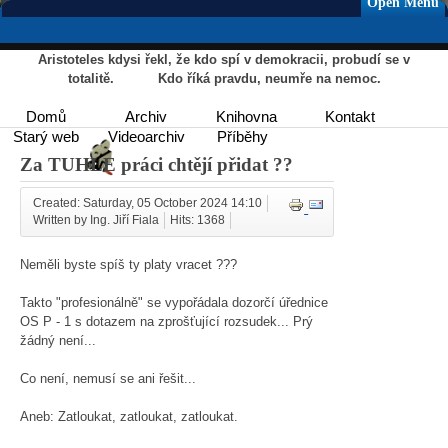
Open Menu
Aristoteles kdysi řekl, že kdo spí v demokracii, probudí se v
totalitě. Kdo říká pravdu, neumře na nemoc.
Domů
Archiv
Knihovna
Kontakt
Starý web
Videoarchiv
Příběhy
Za TUHLE práci chtějí přidat ??
Created: Saturday, 05 October 2024 14:10
Written by Ing. Jiří Fiala
Hits: 1368
Neměli byste spíš ty platy vracet ???
Takto "profesionálně" se vypořádala dozorčí úřednice
OS P - 1 s dotazem na zprošťující rozsudek... Prý
žádný není...
Co není, nemusí se ani řešit...
Aneb: Zatloukat, zatloukat, zatloukat.