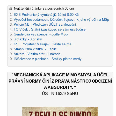
Nejčtenější články za posledních 30 dni
EXE Podkonický vymáhá již 10 let 0,00 Kč
Výpočet hospodárnosti. Dáreček Tejcovi. K jeho výročí na MSp
Policie NB : Předložen ÚČET za vloupání
TO Vlček : Státní (zás)tupec se sám usvědčuje
Genderová vyváženost - podle MSp
3 otázky - 3 oříšky
KS : Podjatost Makajev : Ještě se ptá...
Štrasburská vizitka. Z Teplic
Ankara : Vizitka státu, i národa
INSolvence v plenkách : Srážky plátce mzdy
"MECHANICKÁ APLIKACE MIMO SMYSL A ÚČEL
PRÁVNÍ NORMY ČINÍ Z PRÁVA NÁSTROJ ODCIZENÍ
A ABSURDITY. "
ÚS - N 163/9 SbNU