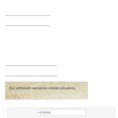
________________________
________________________
____________________________
____________________________
Bez přihlášení nemůžete vkládat příspěvky.
Vyhledávání