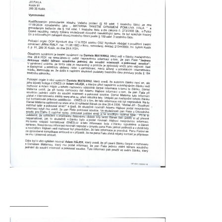
___________