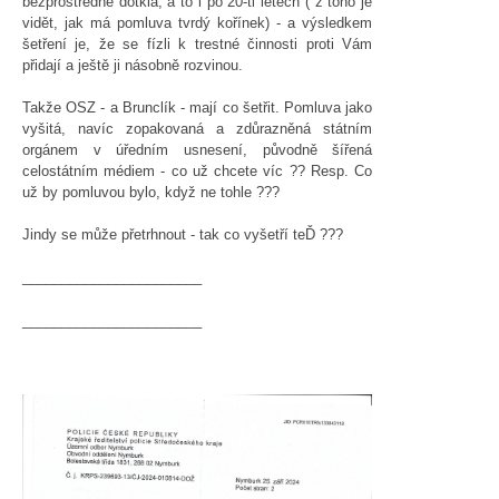
bezprostředně dotkla, a to i po 20-ti letech ( z toho je
vidět, jak má pomluva tvrdý kořínek) - a výsledkem
šetření je, že se fízli k trestné činnosti proti Vám
přidají a ještě ji násobně rozvinou.
Takže OSZ - a Brunclík - mají co šetřit. Pomluva jako
vyšitá, navíc zopakovaná a zdůrazněná státním
orgánem v úředním usnesení, původně šířená
celostátním médiem - co už chcete víc ?? Resp. Co
už by pomluvou bylo, když ne tohle ???
Jindy se může přetrhnout - tak co vyšetří teĎ ???
_______________________
_______________________