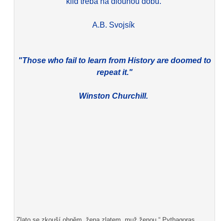
klid třeba na dlouhou dobu.
A.B. Svojsík
"Those who fail to learn from History are doomed to
repeat it."
Winston Churchill.
„Zlato se zkouší ohněm, žena zlatem, muž ženou.“ Pythagoras