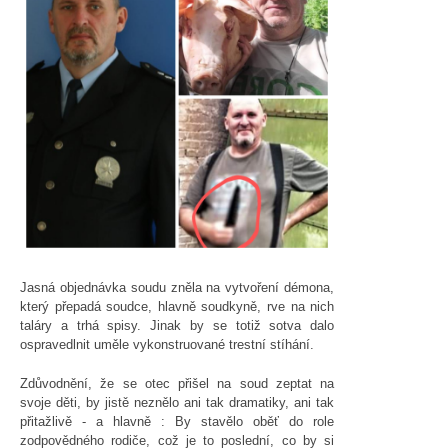
Jasná objednávka soudu zněla na vytvoření démona,
který přepadá soudce, hlavně soudkyně, rve na nich
taláry a trhá spisy. Jinak by se totiž sotva dalo
ospravedlnit uměle vykonstruované trestní stíhání.
Zdůvodnění, že se otec přišel na soud zeptat na
svoje děti, by jistě neznělo ani tak dramatiky, ani tak
přitažlivě - a hlavně : By stavělo oběť do role
zodpovědného rodiče, což je to poslední, co by si