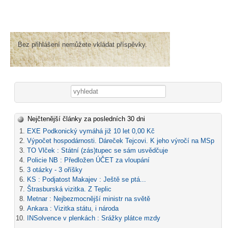
Bez přihlášení nemůžete vkládat příspěvky.
Vyhledávání
Nejčtenější články za posledních 30 dni
EXE Podkonický vymáhá již 10 let 0,00 Kč
Výpočet hospodárnosti. Dáreček Tejcovi. K jeho výročí na MSp
TO Vlček : Státní (zás)tupec se sám usvědčuje
Policie NB : Předložen ÚČET za vloupání
3 otázky - 3 oříšky
KS : Podjatost Makajev : Ještě se ptá...
Štrasburská vizitka. Z Teplic
Metnar : Nejbezmocnější ministr na světě
Ankara : Vizitka státu, i národa
INSolvence v plenkách : Srážky plátce mzdy