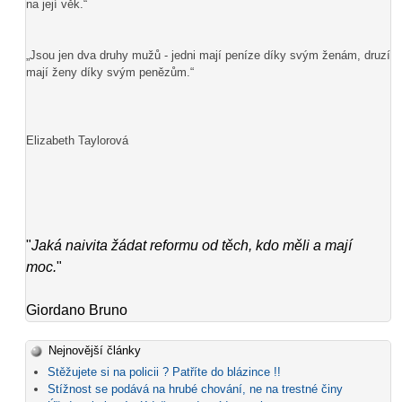
na její věk.“
„Jsou jen dva druhy mužů - jedni mají peníze díky svým ženám, druzí
mají ženy díky svým penězům.“
Elizabeth Taylorová
"
Jaká naivita žádat reformu od těch, kdo měli a mají
moc.
"
Giordano Bruno
Nejnovější články
Stěžujete si na policii ? Patříte do blázince !!
Stížnost se podává na hrubé chování, ne na trestné činy