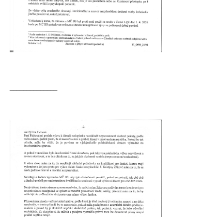
______________