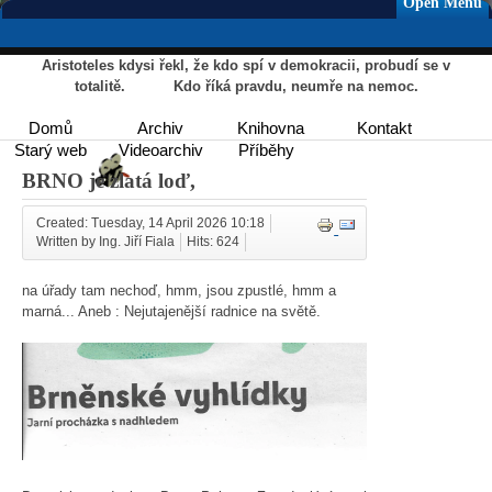
Open Menu
Aristoteles kdysi řekl, že kdo spí v demokracii, probudí se v
totalitě. Kdo říká pravdu, neumře na nemoc.
Domů
Archiv
Knihovna
Kontakt
Starý web
Videoarchiv
Příběhy
BRNO je zlatá loď,
Created: Tuesday, 14 April 2026 10:18
Written by Ing. Jiří Fiala
Hits: 624
na úřady tam nechoď, hmm, jsou zpustlé, hmm a
marná... Aneb : Nejutajenější radnice na světě.