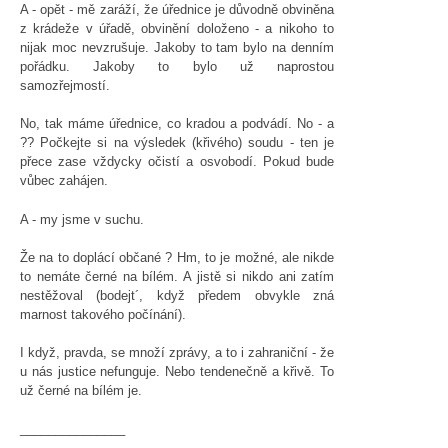
A - opět - mě zaráží, že úřednice je důvodně obviněna
z krádeže v úřadě, obvinění doloženo - a nikoho to
nijak moc nevzrušuje. Jakoby to tam bylo na denním
pořádku. Jakoby to bylo už naprostou
samozřejmostí.
No, tak máme úřednice, co kradou a podvádí. No - a
?? Počkejte si na výsledek (křivého) soudu - ten je
přece zase vždycky očistí a osvobodí. Pokud bude
vůbec zahájen.
A - my jsme v suchu.
Že na to doplácí občané ? Hm, to je možné, ale nikde
to nemáte černé na bílém. A jistě si nikdo ani zatím
nestěžoval (bodejt´, když předem obvykle zná
marnost takového počínání).
I když, pravda, se množí zprávy, a to i zahraniční - že
u nás justice nefunguje. Nebo tendenečně a křivě. To
už černé na bílém je.
_______________