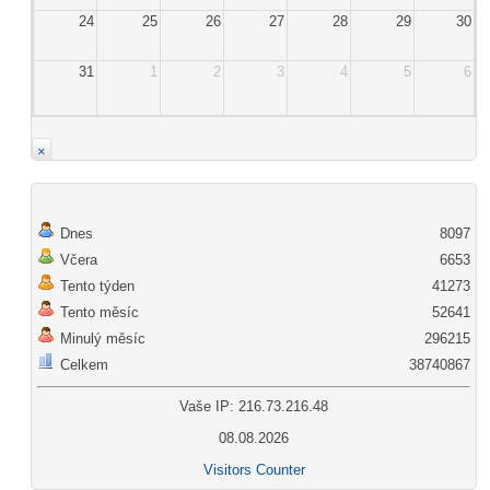
24
25
26
27
28
29
30
31
1
2
3
4
5
6
×
Dnes
8097
Včera
6653
Tento týden
41273
Tento měsíc
52641
Minulý měsíc
296215
Celkem
38740867
Vaše IP: 216.73.216.48
08.08.2026
Visitors Counter