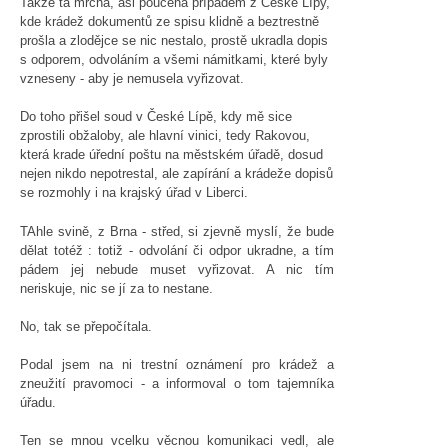
Takže ta mrcha, asi poučena případem z České Lípy,
kde krádež dokumentů ze spisu klidně a beztrestně
prošla a zlodějce se nic nestalo, prostě ukradla dopis
s odporem, odvoláním a všemi námitkami, které byly
vzneseny - aby je nemusela vyřizovat.
Do toho přišel soud v České Lípě, kdy mě sice
zprostili obžaloby, ale hlavní vinici, tedy Rakovou,
která krade úřední poštu na městském úřadě, dosud
nejen nikdo nepotrestal, ale zapírání a krádeže dopisů
se rozmohly i na krajský úřad v Liberci.
TAhle svině, z Brna - střed, si zjevně myslí, že bude
dělat totéž : totiž - odvolání či odpor ukradne, a tím
pádem jej nebude muset vyřizovat. A nic tím
neriskuje, nic se jí za to nestane.
No, tak se přepočítala.
Podal jsem na ni trestní oznámení pro krádež a
zneužití pravomoci - a informoval o tom tajemníka
úřadu.
Ten se mnou vcelku věcnou komunikaci vedl, ale