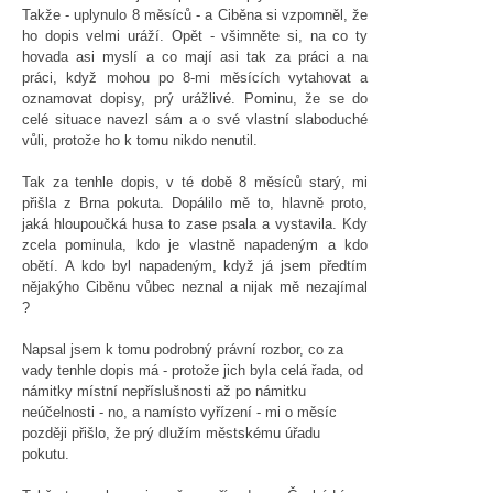
Takže - uplynulo 8 měsíců - a Ciběna si vzpomněl, že
ho dopis velmi uráží. Opět - všimněte si, na co ty
hovada asi myslí a co mají asi tak za práci a na
práci, když mohou po 8-mi měsících vytahovat a
oznamovat dopisy, prý urážlivé. Pominu, že se do
celé situace navezl sám a o své vlastní slaboduché
vůli, protože ho k tomu nikdo nenutil.
Tak za tenhle dopis, v té době 8 měsíců starý, mi
přišla z Brna pokuta. Dopálilo mě to, hlavně proto,
jaká hloupoučká husa to zase psala a vystavila. Kdy
zcela pominula, kdo je vlastně napadeným a kdo
obětí. A kdo byl napadeným, když já jsem předtím
nějakýho Ciběnu vůbec neznal a nijak mě nezajímal
?
Napsal jsem k tomu podrobný právní rozbor, co za
vady tenhle dopis má - protože jich byla celá řada, od
námitky místní nepříslušnosti až po námitku
neúčelnosti - no, a namísto vyřízení - mi o měsíc
později přišlo, že prý dlužím městskému úřadu
pokutu.