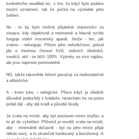
konkrétního neudělal nic, s tím, že když bylo podáno
trestní oznámení, tak že počká na výsledek jeho
šetření.
No - to by bylo možná přijatelné stanovisko za
situace, kdy objektivně a nestranně a hlavně rychle
funguje státní mocenský aparát. Jenže - ten, jak
známo - nefunguje. Přitom jeho nefunkčnost, pokud
jde o trestnou činnost fízlů, státních úředníků,
soudců, atd - se blíží 100%. Výjimky se sice najdou,
ale jsou naprosto pominutelné.
NO, takže takovéhle řešení považuji za nedostatečně
a alibistické.
A - krom toho, i nelogické. Přece když je úředník
důvodně podezřelý z krádeže, nenechám ho na postu
pořád dál - aby dál kradl a působil škody.
Je zcela na místě, aby byl postaven mimo službu, a
to až do vyšetření. Přičemž je rovněž zcela na místě,
aby - minimálně dočasně - byl na jeho místo přijat
někdo nový, a to skutečně fundovaný a bezúhonný. A