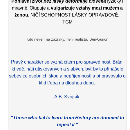
Pohlavní život
bez lásky deformuje člověka
fyzicky i
mravně. Otupuje a
vulgarizuje vztahy mezi mužem a
ženou.
NIČÍ SCHOPNOST LÁSKY OPRAVDOVÉ.
TGM
Kdo nevěří na zázraky, není realista. Ben-Gurion
Pravý charakter se vyzná citem pro spravedlnost. Brání
křivdě, hájí utiskovaných a slabých, byť by to přinášelo
sebevíce osobních škod a nepříjemností a připravovalo o
klid třeba na dlouhou dobu.
A.B. Svojsík
"Those who fail to learn from History are doomed to
repeat it."