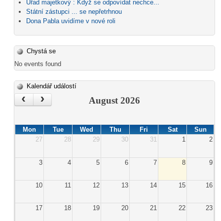
Úřad majetkový : Když se odpovídat nechce...
Státní zástupci ... se nepřetrhnou
Dona Pabla uvidíme v nové roli
Chystá se
No events found
Kalendář událostí
‹
›
August 2026
Mon
Tue
Wed
Thu
Fri
Sat
Sun
27
28
29
30
31
1
2
3
4
5
6
7
8
9
10
11
12
13
14
15
16
17
18
19
20
21
22
23