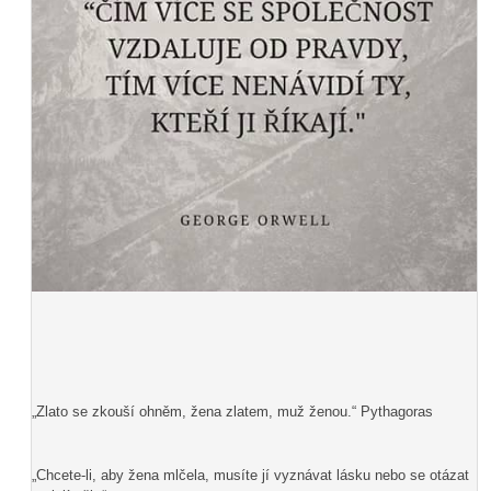
„Zlato se zkouší ohněm, žena zlatem, muž ženou.“ Pythagoras
„Chcete-li, aby žena mlčela, musíte jí vyznávat lásku nebo se otázat