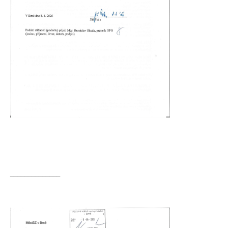
______________