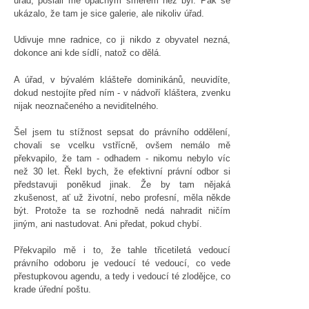
úřad, poslali mě opačným směrem než byl. Pak se
ukázalo, že tam je sice galerie, ale nikoliv úřad.
Udivuje mne radnice, co ji nikdo z obyvatel nezná,
dokonce ani kde sídlí, natož co dělá.
A úřad, v bývalém klášteře dominikánů, neuvidíte,
dokud nestojíte před ním - v nádvoří kláštera, zvenku
nijak neoznačeného a neviditelného.
Šel jsem tu stížnost sepsat do právního oddělení,
chovali se vcelku vstřícně, ovšem nemálo mě
překvapilo, že tam - odhadem - nikomu nebylo víc
než 30 let. Řekl bych, že efektivní právní odbor si
představuji poněkud jinak. Že by tam nějaká
zkušenost, ať už životní, nebo profesní, měla někde
být. Protože ta se rozhodně nedá nahradit ničím
jiným, ani nastudovat. Ani předat, pokud chybí.
Překvapilo mě i to, že tahle třicetiletá vedoucí
právního odoboru je vedoucí té vedoucí, co vede
přestupkovou agendu, a tedy i vedoucí té zlodějce, co
krade úřední poštu.