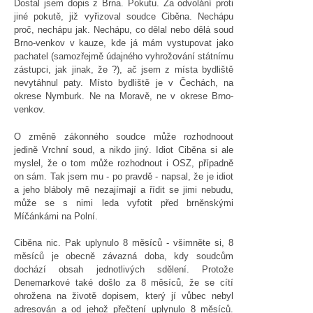
Dostal jsem dopis z Brna. Pokutu. Za odvolání proti
jiné pokutě, již vyřizoval soudce Ciběna. Nechápu
proč, nechápu jak. Nechápu, co dělal nebo dělá soud
Brno-venkov v kauze, kde já mám vystupovat jako
pachatel (samozřejmě údajného vyhrožování státnímu
zástupci, jak jinak, že ?), ač jsem z místa bydliště
nevytáhnul paty. Místo bydliště je v Čechách, na
okrese Nymburk. Ne na Moravě, ne v okrese Brno-
venkov.
O změně zákonného soudce může rozhodnoout
jedině Vrchní soud, a nikdo jiný. Idiot Ciběna si ale
myslel, že o tom může rozhodnout i OSZ, případně
on sám. Tak jsem mu - po pravdě - napsal, že je idiot
a jeho bláboly mě nezajímají a řídit se jimi nebudu,
může se s nimi leda vyfotit před brněnskými
Míčánkámi na Polní.
Ciběna nic. Pak uplynulo 8 měsíců - všimněte si, 8
měsíců je obecně závazná doba, kdy soudcům
dochází obsah jednotlivých sdělení. Protože
Denemarkové také došlo za 8 měsíců, že se cítí
ohrožena na životě dopisem, který jí vůbec nebyl
adresován a od jehož přečtení uplynulo 8 měsíců.