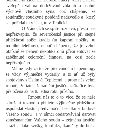
sveřepě trval na dodržování zákonů a osobní
výchově vlastního syna, což chápeme, že
soudružky soudkyně pořádně nadzvedlo a
který
se
pořádal tu v Ústí, tu v Teplicích.
O Vánocích se spíše rozdává, přesto nás
nepřekvapilo, že severočeská justice při stejné
příležitosti spíše kradla (tu kapesní nožíky, tu
mobilní telefony), neboť chápeme, že je velmi
obtížné se během několika dnů přeorientovat ze
zaběhnuté celoroční činnosti na cosi zcela
nepřístojného.
Máme tedy za to, že předvánoční hapenningy
se vždy výjimečně vydařily, a to ať už byly
spojovány s Ústím či Teplicemi, a proto nás velmi
rmoutí, že tato již tradiční justiční taškařice byla
přeložena až na 8. ledna roku příštího.
Rmoutí nás to o to více, že se naše
sdružení rozhodlo při této výjimečné příležitosti
uspořádat vlastní předvánoční besídku v budově
Vašeho soudu
a v rámci obdarovávání darovat
zaměstnancům Vašeho soudu – zejména justiční
stráži -
také svršky, knoflíky, tkaničky do bot a