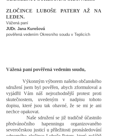
ZLOČINCE LUBOŠE PATERY AŽ NA
LEDEN.
Vážená paní
JUDr. Jana Kurešová
pověřená vedením Okresního soudu v Teplicích
Vážená paní pověřená vedením soudu,
Výkonným výborem našeho občanského
sdružení jsem byl pověřen, abych zformuloval a
vyjádřil Vám náš nejrozhodnější protest proti
skutečnostem, uvedeným v nadpisu tohoto
dopisu, které jsou tak ohavné, že se mi je ani
nechce opakovat.
Naše sdružení se již tradičně účastnilo
předvánočního hapenningu organizovaného
severočeskou justicí u příležitosti pronásledování
odporného zločince Luboše Patery, který zvláště