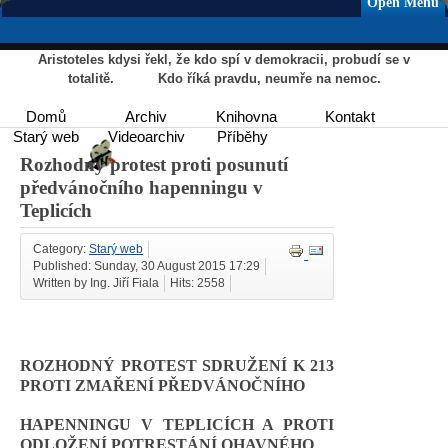
Open Menu
Aristoteles kdysi řekl, že kdo spí v demokracii, probudí se v
totalitě. Kdo říká pravdu, neumře na nemoc.
Domů
Archiv
Knihovna
Kontakt
Starý web
Videoarchiv
Příběhy
Rozhodný protest proti posunutí
předvánočního hapenningu v
Teplicích
Category:
Starý web
Published: Sunday, 30 August 2015 17:29
Written by Ing. Jiří Fiala
Hits: 2558
ROZHODNÝ PROTEST SDRUŽENÍ K 213
PROTI ZMAŘENÍ PŘEDVÁNOČNÍHO
HAPENNINGU V TEPLICÍCH A PROTI
ODLOŽENÍ POTRESTÁNÍ OHAVNÉHO