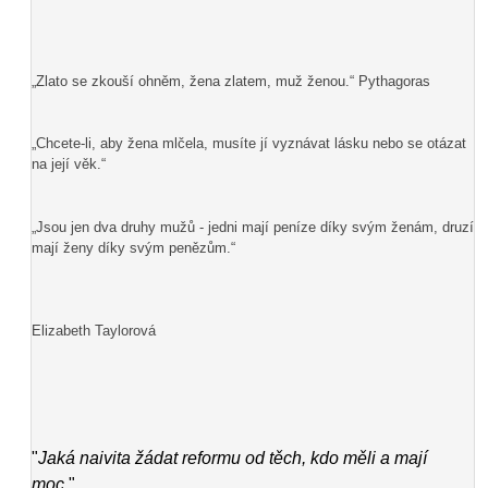
„Zlato se zkouší ohněm, žena zlatem, muž ženou.“ Pythagoras
„Chcete-li, aby žena mlčela, musíte jí vyznávat lásku nebo se otázat
na její věk.“
„Jsou jen dva druhy mužů - jedni mají peníze díky svým ženám, druzí
mají ženy díky svým penězům.“
Elizabeth Taylorová
"
Jaká naivita žádat reformu od těch, kdo měli a mají
moc.
"