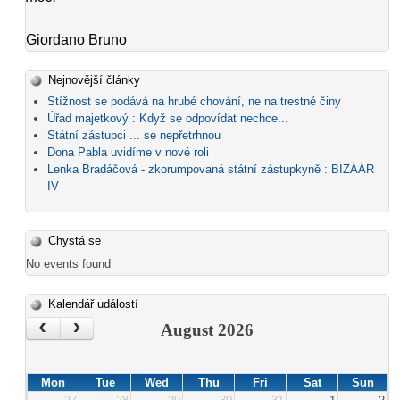
Giordano Bruno
Nejnovější články
Stížnost se podává na hrubé chování, ne na trestné činy
Úřad majetkový : Když se odpovídat nechce...
Státní zástupci ... se nepřetrhnou
Dona Pabla uvidíme v nové roli
Lenka Bradáčová - zkorumpovaná státní zástupkyně : BIZÁÁR
IV
Chystá se
No events found
Kalendář událostí
‹
›
August 2026
Mon
Tue
Wed
Thu
Fri
Sat
Sun