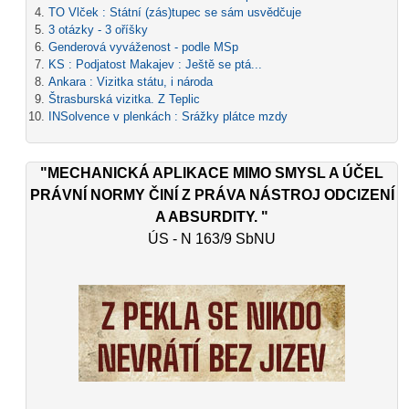
TO Vlček : Státní (zás)tupec se sám usvědčuje
3 otázky - 3 oříšky
Genderová vyváženost - podle MSp
KS : Podjatost Makajev : Ještě se ptá...
Ankara : Vizitka státu, i národa
Štrasburská vizitka. Z Teplic
INSolvence v plenkách : Srážky plátce mzdy
"MECHANICKÁ APLIKACE MIMO SMYSL A ÚČEL
PRÁVNÍ NORMY ČINÍ Z PRÁVA NÁSTROJ ODCIZENÍ
A ABSURDITY. "
ÚS - N 163/9 SbNU