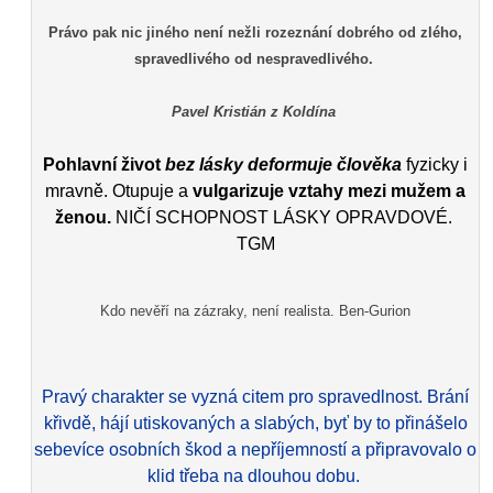
Právo pak nic jiného není nežli rozeznání dobrého od zlého,
spravedlivého od nespravedlivého.
Pavel Kristián z Koldína
Pohlavní život
bez lásky deformuje člověka
fyzicky i
mravně. Otupuje a
vulgarizuje vztahy mezi mužem a
ženou.
NIČÍ SCHOPNOST LÁSKY OPRAVDOVÉ.
TGM
Kdo nevěří na zázraky, není realista. Ben-Gurion
Pravý charakter se vyzná citem pro spravedlnost. Brání
křivdě, hájí utiskovaných a slabých, byť by to přinášelo
sebevíce osobních škod a nepříjemností a připravovalo o
klid třeba na dlouhou dobu.