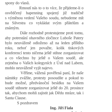
spony do vlasů.
Rmoutí nás to o to více, že přijdeme-li o
osvědčený hapenning spojený již tradičně
s výměnou vedení Vašeho soudu, nebudeme mít
na Silvestra co vykládat svým přátelům a
známým.
Dále rozhodně protestujeme proti tomu,
aby potrestání ohavného zločince Luboše Patery
bylo neuváženě odloženo až na leden příštího
roku, neboť jen považte, kolik tiskových
konferencí tento ničema ještě stihne zorganizovat
a co všechno by ještě o Vašem soudě, ale
zejména o Vašich kolegyních z Ústí nad Labem,
mohlo neuváženě vyjít najevo.
Věříme, vážená pověřená paní, že naše
námitky zvážíte, protesty posoudíte a pokud to
bude možné, předvánoční besídku na Vašem
soudě stihnete zorganizovat ještě do 20. prosince
tak, abychom mohli zajistit jak Dědu mráze, tak i
Santa Clause.
S pozdravem
Ing. Jiří Fiala