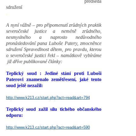
předseda
sdružení
.
A nyní vážně – pro připomenutí zrůdných praktik
severočeské justice a neméně zrůdného,
nesmyslného a naprosto nedůvodného
pronásledování pana Luboše Patery, zmocněnce
sdružení Spravedlnost dětem, pro pravdu, kterou
o severočeské justici řekl – namátkově vybíráme
již dříve publikované články:
Teplický soud : Jediné stání proti Luboši
Paterovi znamenalo zemětřesení, jaké tento
soud ještě nezažil:
http://www.k213.cz/start.php?act=read&art=794
Teplický soud zažil sílu tichého občanského
odporu:
http://www.k213.cz/start.php?act=read&art=590