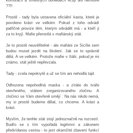
komorách a směšných dohledech MSp ani nemluvě
??!!
Prostě - tady byla ustavena oficiální kasta, které je
povoleno krást ve velkém. Pokud z toho odvádí
patřičné provize těm, kterým odvádět má - a kteří ji
za to kryjí. Mafie přerostlá v mafiánský stát.
Je to prostě neuvěřitelné - ale mafiáni ze Sicílie sem
budou muset jezdit na školení. Jak se to správně
dělá. A ve velkém. Protože mafie v Itálii, pokud je mi
známo, stát ještě nepřevzala.
Tady - zcela nepokrytě a už se tím ani nehodlá tajit.
Odhozena nepohodlná maska - a zíráte do tváře
otevřeného, státem zorganizovaného zločinu. A
zločinci se Vám otevřeně smějí : Na nás nikdo nemá,
my si prostě budeme dělat, co chceme. A krást a
krást.
Myslím, že tenhle stát stojí jednoznačně na rozcestí.
Budťo se s tím vypořádá legitimní a zákonem
předvídanou cestou - to jest okamžité zbavení funkcí