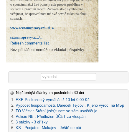
o spontánní akci čiré pomsty a že proces proběhne v
souladu s právním řádem. Zároveň šlo o symbol pro
veřejnost, že spravedlnost má své pevné místo na obou
stranách.
www.seznamzpravy.cz/…614
seznamzpravy.cz/.../...
Refresh comments list
Bez přihlášení nemůžete vkládat příspěvky.
Vyhledávání
Nejčtenější články za posledních 30 dni
EXE Podkonický vymáhá již 10 let 0,00 Kč
Výpočet hospodárnosti. Dáreček Tejcovi. K jeho výročí na MSp
TO Vlček : Státní (zás)tupec se sám usvědčuje
Policie NB : Předložen ÚČET za vloupání
3 otázky - 3 oříšky
KS : Podjatost Makajev : Ještě se ptá...