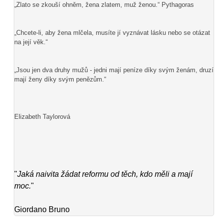
„Zlato se zkouší ohněm, žena zlatem, muž ženou.“ Pythagoras
„Chcete-li, aby žena mlčela, musíte jí vyznávat lásku nebo se otázat
na její věk.“
„Jsou jen dva druhy mužů - jedni mají peníze díky svým ženám, druzí
mají ženy díky svým penězům.“
Elizabeth Taylorová
"
Jaká naivita žádat reformu od těch, kdo měli a mají
moc.
"
Giordano Bruno