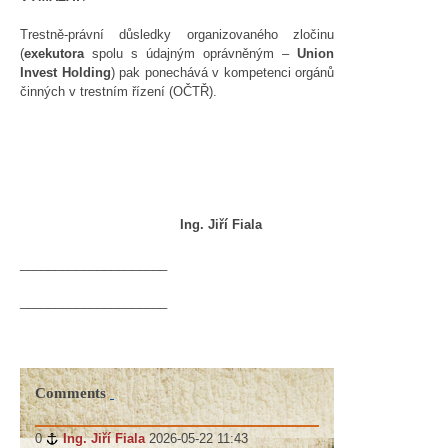
Trestně-právní důsledky organizovaného zločinu
(
exekutora
spolu s údajným oprávněným –
Union
Invest Holding
) pak ponechává v kompetenci orgánů
činných v trestním řízení (OČTŘ).
Ing. Jiří Fiala
_____________________
_____________________
Comments
0
#
Ing. Jiří Fiala
2026-05-22 11:43