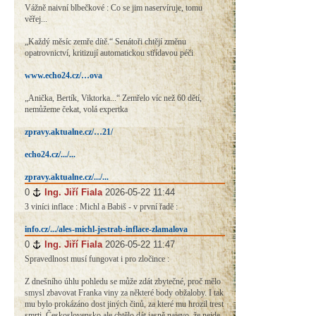
Vážně naivní blbečkové : Co se jim naservíruje, tomu
věřej...
„Každý měsíc zemře dítě.“ Senátoři chtějí změnu
opatrovnictví, kritizují automatickou střídavou péči
www.echo24.cz/…ova
„Anička, Bertík, Viktorka...“ Zemřelo víc než 60 dětí,
nemůžeme čekat, volá expertka
zpravy.aktualne.cz/…21/
echo24.cz/.../...
zpravy.aktualne.cz/.../...
0
#
Ing. Jiří Fiala
2026-05-22 11:44
3 viníci inflace : Michl a Babiš - v první řadě :
info.cz/.../ales-michl-jestrab-inflace-zlamalova
0
#
Ing. Jiří Fiala
2026-05-22 11:47
Spravedlnost musí fungovat i pro zločince :
Z dnešního úhlu pohledu se může zdát zbytečné, proč mělo
smysl zbavovat Franka viny za některé body obžaloby. I tak
mu bylo prokázáno dost jiných činů, za které mu hrozil trest
smrti. Československo ale chtělo dát jasně najevo, že nejde