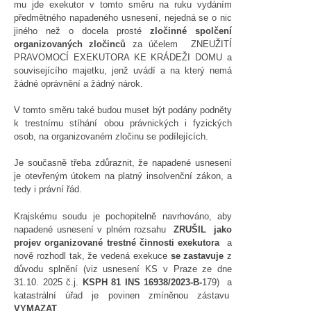
mu jde exekutor v tomto směru na ruku vydáním
předmětného napadeného usnesení, nejedná se o nic
jiného než o docela prosté
zločinné spolčení
organizovaných zločinců
za účelem ZNEUŽITÍ
PRAVOMOCÍ EXEKUTORA KE KRÁDEŽI DOMU a
souvisejícího majetku, jenž uvádí a na který nemá
žádné oprávnění a žádný nárok.
V tomto směru také budou muset být podány podněty
k trestnímu stíhání obou právnických i fyzických
osob, na organizovaném zločinu se podílejících.
Je současně třeba zdůraznit, že napadené usnesení
je otevřeným útokem na platný insolvenční zákon, a
tedy i právní řád.
Krajskému soudu je pochopitelně navrhováno, aby
napadené usnesení v plném rozsahu
ZRUŠIL jako
projev organizované trestné činnosti exekutora
a
nově rozhodl tak, že vedená exekuce
se zastavuje
z
důvodu splnění (viz usnesení KS v Praze ze dne
31.10. 2025 č.j.
KSPH 81 INS 16938/2023-B-
179) a
katastrální úřad je povinen zmíněnou zástavu
VYMAZAT
.