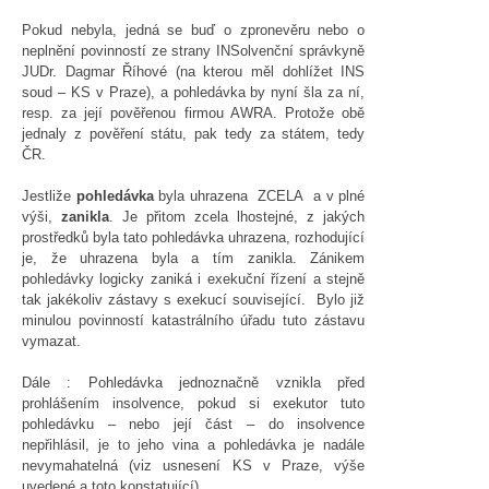
Pokud nebyla, jedná se buď o zpronevěru nebo o
neplnění povinností ze strany INSolvenční správkyně
JUDr. Dagmar Říhové (na kterou měl dohlížet INS
soud – KS v Praze), a pohledávka by nyní šla za ní,
resp. za její pověřenou firmou AWRA. Protože obě
jednaly z pověření státu, pak tedy za státem, tedy
ČR.
Jestliže
pohledávka
byla uhrazena ZCELA a v plné
výši,
zanikla
. Je přitom zcela lhostejné, z jakých
prostředků byla tato pohledávka uhrazena, rozhodující
je, že uhrazena byla a tím zanikla. Zánikem
pohledávky logicky zaniká i exekuční řízení a stejně
tak jakékoliv zástavy s exekucí související. Bylo již
minulou povinností katastrálního úřadu tuto zástavu
vymazat.
Dále : Pohledávka jednoznačně vznikla před
prohlášením insolvence, pokud si exekutor tuto
pohledávku – nebo její část – do insolvence
nepřihlásil, je to jeho vina a pohledávka je nadále
nevymahatelná (viz usnesení KS v Praze, výše
uvedené a toto konstatující).