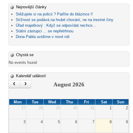
Nejnovější články
Stěžujete si na policii ? Patříte do blázince !!
Stížnost se podává na hrubé chování, ne na trestné činy
Úřad majetkový : Když se odpovídat nechce...
Státní zástupci ... se nepřetrhnou
Dona Pabla uvidíme v nové roli
Chystá se
No events found
Kalendář událostí
‹
›
August 2026
Mon
Tue
Wed
Thu
Fri
Sat
Sun
27
28
29
30
31
1
2
3
4
5
6
7
8
9