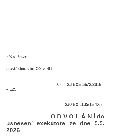
_________________________
_________________________
KS v Praze
prostřednictvím OS v NB
K č.j.
23 EXE 5672/2016
–
125
230 EX 1135
/
16
-125
O D V O L Á N Í do
usnesení exekutora ze dne 5.5.
2026