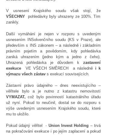
V usnesení Krajského soudu však stojí, že
VŠECHNY
pohledávky byly uhrazeny ze 100%. Tím
zanikly.
Další vymáhání je nejen v rozporu s uvedeným
usnesením INSolvenčního soudu (KS v Praze), ale
především s INS zákonem – a následně i základním
právním pojetím a povědomím, kdy pohledávka
zaniká uhrazením (jedno kým a jedno z čeho).
Uhrazená pohledávka je důvodem k
zastavení
exekuce
VE VŠECH SMĚRECH a následně
i k
výmazu všech zástav
s exekucí souvisejících.
Zástavní právo údajného – dnes neexistujícího –
věřitele bylo a je nutno z katastru nemovitostí
VYMAZAT,
což bylo povinností katastrálního úřadu
už nyní. Pokud to neučinil, dostal se do rozporu s
výše uvedeným usnesením Krajského soudu, které
mu to uložilo.
Pokud údajný věřitel -
Union Invest Holding
– trvá
na pokračování exekuce i po jejím zaplacení a pokud