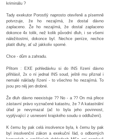
kriminálu ?
Tady exekutor Porostlý naprosto otevřeně a písemně
potvrzuje, že ho nezajímá, že dostal dávno
zaplaceno. Že ho nezajímá, že dostal zaplaceno
dokonce 4x tolik, než kolik původní dluh, i se všemi
náležitostmi, dokonce byl. Nechce peníze, nechce
platit dluhy, ať už jakkoliv sporné.
Chce - dům a zahradu.
Přitom : EXE pohledávku si do INS řízení dávno
přihlásil, 2x o ní jednal INS soud, ještě mu přiznal i
nemalé náklady řízení - to všechno ho nezajímá. To
jsou pro něj jen drobné.
Že dluh dávno neexistuje ?? No - a ?? On má přece
zástavní právo vyznačené katastru, že ? A katastrální
úřad je nevymazal (ač to byla jeho povinnost,
vyplývající z usnesení krajského soudu o oddlužení).
K čemu by pak celá insolvence byla, k čemu by pak
byl insolvenční zákon a exekuční řád, o odborných