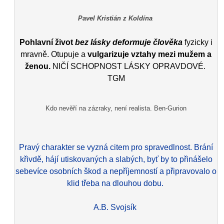
Pavel Kristián z Koldína
Pohlavní život
bez lásky deformuje člověka
fyzicky i
mravně. Otupuje a
vulgarizuje vztahy mezi mužem a
ženou.
NIČÍ SCHOPNOST LÁSKY OPRAVDOVÉ.
TGM
Kdo nevěří na zázraky, není realista. Ben-Gurion
Pravý charakter se vyzná citem pro spravedlnost. Brání
křivdě, hájí utiskovaných a slabých, byť by to přinášelo
sebevíce osobních škod a nepříjemností a připravovalo o
klid třeba na dlouhou dobu.
A.B. Svojsík