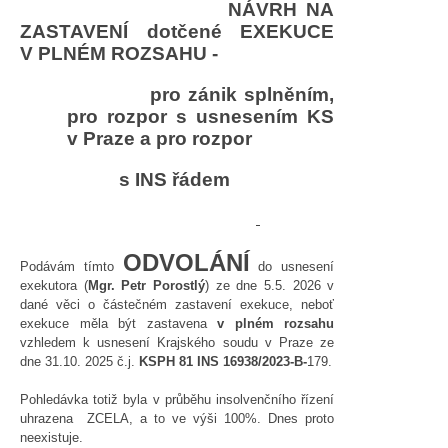
NÁVRH NA
ZASTAVENÍ dotčené EXEKUCE
V PLNÉM ROZSAHU -
pro zánik splněním,
pro rozpor s usnesením KS
v Praze a pro rozpor
s INS řádem
ODVOLÁNÍ
Podávám tímto
do usnesení
exekutora (
Mgr. Petr Porostlý
) ze dne 5.5. 2026 v
dané věci o částečném zastavení exekuce, neboť
exekuce měla být zastavena
v plném rozsahu
vzhledem k usnesení Krajského soudu v Praze ze
dne 31.10. 2025 č.j.
KSPH 81 INS 16938/2023-B-
179.
Pohledávka totiž byla v průběhu insolvenčního řízení
uhrazena ZCELA, a to ve výši 100%. Dnes proto
neexistuje.