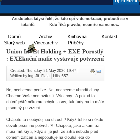
Open Menu
Aristoteles kdysi řekl, že kdo spí v demokracii, probudí se v
totalitě. Kdo říká pravdu, neumře na nemoc.
Domů
Archiv
Knihovna
Kontakt
Starý web
Videoarchiv
Příběhy
Union Invest Holding + EXE Porostlý
: EXEkuční mafie vystavuje potvrzení
Created: Thursday, 21 May 2026 19:47
Written by Ing. Jiří Fiala
Hits: 657
Ne, nechceme peníze. Ne, nechceme uhradit dluhy.
Chceme Vaše nemovitosti. Všechny. A pokud to
doteď ještě někomu nebylo jasný, tak tady na to máte
písemný potvrzení.
Chápete tu neobyčejnou drzost ? Když tohle si někdo
dovolí písemně potvrdit ?!! Chápete, jaké a kam až
musí mít krytí, když si je jist, že zítra nebude před
domem zatčen a nepoputuje na dlouhá léta do