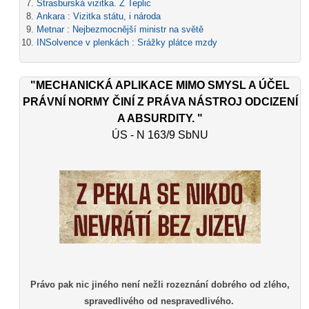
Štrasburská vizitka. Z Teplic
Ankara : Vizitka státu, i národa
Metnar : Nejbezmocnější ministr na světě
INSolvence v plenkách : Srážky plátce mzdy
"MECHANICKÁ APLIKACE MIMO SMYSL A ÚČEL
PRÁVNÍ NORMY ČINÍ Z PRÁVA NÁSTROJ ODCIZENÍ
A ABSURDITY. "
ÚS - N 163/9 SbNU
Právo pak nic jiného není nežli rozeznání dobrého od zlého,
spravedlivého od nespravedlivého.