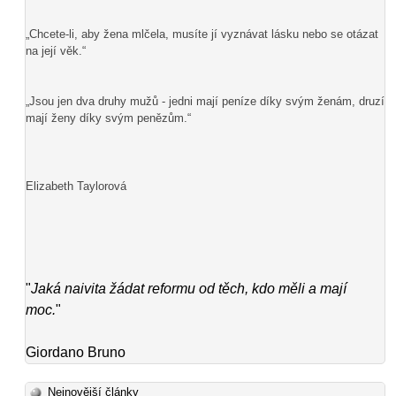
„Chcete-li, aby žena mlčela, musíte jí vyznávat lásku nebo se otázat
na její věk.“
„Jsou jen dva druhy mužů - jedni mají peníze díky svým ženám, druzí
mají ženy díky svým penězům.“
Elizabeth Taylorová
"
Jaká naivita žádat reformu od těch, kdo měli a mají
moc.
"
Giordano Bruno
Nejnovější články