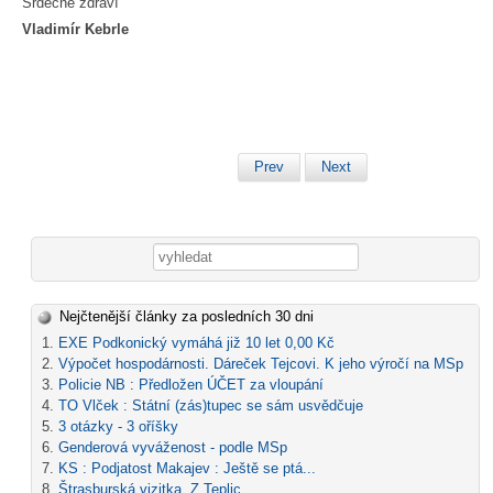
Srdečně zdraví
Vladimír Kebrle
Prev
Next
Vyhledávání
Nejčtenější články za posledních 30 dni
EXE Podkonický vymáhá již 10 let 0,00 Kč
Výpočet hospodárnosti. Dáreček Tejcovi. K jeho výročí na MSp
Policie NB : Předložen ÚČET za vloupání
TO Vlček : Státní (zás)tupec se sám usvědčuje
3 otázky - 3 oříšky
Genderová vyváženost - podle MSp
KS : Podjatost Makajev : Ještě se ptá...
Štrasburská vizitka. Z Teplic