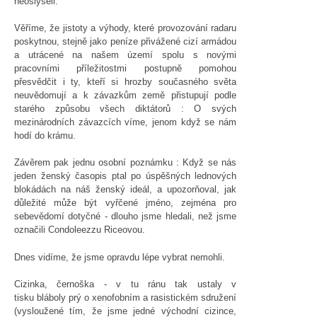
neoslyšeli.
Věříme, že jistoty a výhody, které provozování radaru
poskytnou, stejně jako peníze přivážené cizí armádou
a utrácené na našem území spolu s novými
pracovními příležitostmi postupně pomohou
přesvědčit i ty, kteří si hrozby současného světa
neuvědomují a k závazkům země přistupují podle
starého způsobu všech diktátorů : O svých
mezinárodních závazcích víme, jenom když se nám
hodí do krámu.
Závěrem pak jednu osobní poznámku : Když se nás
jeden ženský časopis ptal po úspěšných lednových
blokádách na náš ženský ideál, a upozorňoval, jak
důležité může být vyřčené jméno, zejména pro
sebevědomí dotyčné - dlouho jsme hledali, než jsme
označili Condoleezzu Riceovou.
Dnes vidíme, že jsme opravdu lépe vybrat nemohli.
Cizinka, černoška - v tu ránu tak ustaly v
tisku bláboly prý o xenofobním a rasistickém sdružení
(vysloužené tím, že jsme jedné východní cizince,