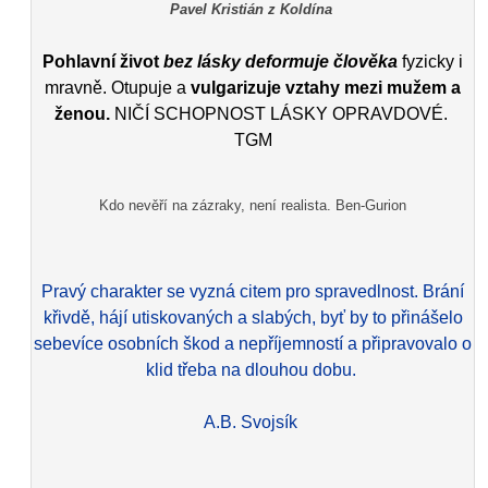
Pavel Kristián z Koldína
Pohlavní život
bez lásky deformuje člověka
fyzicky i
mravně. Otupuje a
vulgarizuje vztahy mezi mužem a
ženou.
NIČÍ SCHOPNOST LÁSKY OPRAVDOVÉ.
TGM
Kdo nevěří na zázraky, není realista. Ben-Gurion
Pravý charakter se vyzná citem pro spravedlnost. Brání
křivdě, hájí utiskovaných a slabých, byť by to přinášelo
sebevíce osobních škod a nepříjemností a připravovalo o
klid třeba na dlouhou dobu.
A.B. Svojsík