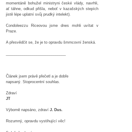
momentáně bohužel ministryni české vlády, navrhli,
ať táhne, odkud přišla, neboť v kazašských stepích
jistě lépe uplatní svůj prudký intelekt).
Condoleezzu Riceovou jsme dnes mohli uvítat v
Praze.
A přesvědčit se, že je to opravdu šmrncovní ženská.
_____________________________
Článek jsem právě přečetl a je dobře
napsaný. Stoprocentní souhlas.
Zdraví
JT
Výborně napsáno, zdraví
J. Dus.
Rozumný, opravdu vystihující věc!