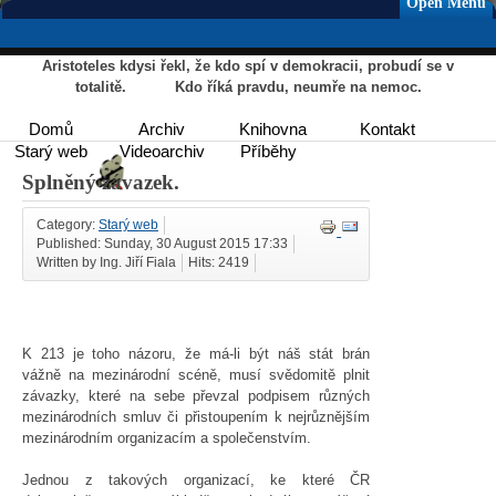
Open Menu
Aristoteles kdysi řekl, že kdo spí v demokracii, probudí se v
totalitě. Kdo říká pravdu, neumře na nemoc.
Domů
Archiv
Knihovna
Kontakt
Starý web
Videoarchiv
Příběhy
Splněný závazek.
Category:
Starý web
Published: Sunday, 30 August 2015 17:33
Written by Ing. Jiří Fiala
Hits: 2419
K 213 je toho názoru, že má-li být náš stát brán
vážně na mezinárodní scéně, musí svědomitě plnit
závazky, které na sebe převzal podpisem různých
mezinárodních smluv či přistoupením k nejrůznějším
mezinárodním organizacím a společenstvím.
Jednou z takových organizací, ke které ČR