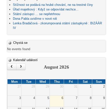
Stížnost se podává na hrubé chování, ne na trestné činy
Úřad majetkový : Když se odpovídat nechce...
Státní zástupci ... se nepřetrhnou
Dona Pabla uvidíme v nové roli
Lenka Bradáčová - zkorumpovaná státní zástupkyně : BIZÁÁR
IV
Chystá se
No events found
Kalendář událostí
‹
›
August 2026
Mon
Tue
Wed
Thu
Fri
Sat
Sun
27
28
29
30
31
1
2
3
4
5
6
7
8
9