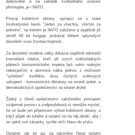
dobrovolně a na základě svobodného uvážení
přistoupila, je i NATO.
Princip kolektivní obrany, opírající se o staré
mušketýrské heslo "Jeden za všechny, všichni za
jednoho", na kterém je NATO založeno a úspěšně již
téměř 60 let funguje, prokázal během uplynulých
desetiletí svou životaschopnost.
Za desetiletí studené války dokázal úspěšně odstrašit
kremelské vládce, kteří při svých světovládných
plánech komunistického impéria byli velmi reálným
nebezpečím a atomová válka jednou z možností
"vyřešení" konfliktu dvou různých světových
uskupení - komunistické diktatury na straně jedné, a
demokratických společenství na straně druhé.
Žádný z členů společenství založeného principem
vzájemné pomoci a zodpovědnosti si nemůže myslet,
že on bude jen příjemcem výhod kolektivní obrany, a
když půjde do tuhého a ostatní se na něj obrátí, aby i
on splnil své závazky, rychle strčí hlavu do písku.
Ostatně, jak by asi na takového člena ostatní