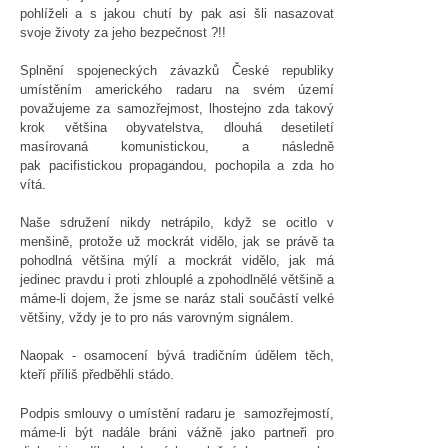
pohlíželi a s jakou chutí by pak asi šli nasazovat
svoje životy za jeho bezpečnost ?!!
Splnění spojeneckých závazků České republiky
umístěním amerického radaru na svém území
považujeme za samozřejmost, lhostejno zda takový
krok většina obyvatelstva, dlouhá desetiletí
masírovaná komunistickou, a následně
pak pacifistickou propagandou, pochopila a zda ho
vítá.
Naše sdružení nikdy netrápilo, když se ocitlo v
menšině, protože už mockrát vidělo, jak se právě ta
pohodlná většina mýlí a mockrát vidělo, jak má
jedinec pravdu i proti zhlouplé a zpohodlnělé většině a
máme-li dojem, že jsme se naráz stali součástí velké
většiny, vždy je to pro nás varovným signálem.
Naopak - osamocení bývá tradičním údělem těch,
kteří příliš předběhli stádo.
Podpis smlouvy o umístění radaru je samozřejmostí,
máme-li být nadále bráni vážně jako partneři pro