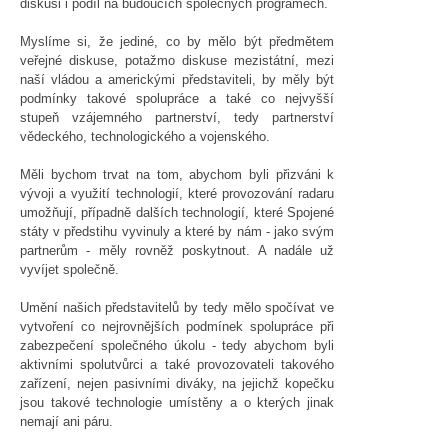
diskusi i podíl na budoucích společných programech.
Myslíme si, že jediné, co by mělo být předmětem
veřejné diskuse, potažmo diskuse mezistátní, mezi
naší vládou a americkými představiteli, by měly být
podmínky takové spolupráce a také co nejvyšší
stupeň vzájemného partnerství, tedy partnerství
vědeckého, technologického a vojenského.
Měli bychom trvat na tom, abychom byli přizváni k
vývoji a využití technologií, které provozování radaru
umožňují, případně dalších technologií, které Spojené
státy v předstihu vyvinuly a které by nám - jako svým
partnerům - měly rovněž poskytnout. A nadále už
vyvíjet společně.
Umění našich představitelů by tedy mělo spočívat ve
vytvoření co nejrovnějších podmínek spolupráce při
zabezpečení společného úkolu - tedy abychom byli
aktivními spolutvůrci a také provozovateli takového
zařízení, nejen pasivními diváky, na jejichž kopečku
jsou takové technologie umístěny a o kterých jinak
nemají ani páru.