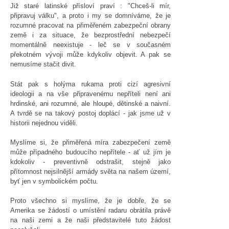
Již staré latinské přísloví praví : "Chceš-li mír,
připravuj válku", a proto i my se domníváme, že je
rozumné pracovat na přiměřeném zabezpeční obrany
země i za situace, že bezprostřední nebezpečí
momentálně neexistuje - leč se v současném
překotném vývoji může kdykoliv objevit. A pak se
nemusíme stačit divit.
Stát pak s holýma rukama proti cizí agresivní
ideologii a na vše připravenému nepříteli není ani
hrdinské, ani rozumné, ale hloupé, dětinské a naivní.
A tvrdě se na takový postoj doplácí - jak jsme už v
historii nejednou viděli.
Myslíme si, že přiměřená míra zabezpečení země
může případného budoucího nepřítele - ať už jím je
kdokoliv - preventivně odstrašit, stejně jako
přítomnost nejsilnější armády světa na našem území,
byť jen v symbolickém počtu.
Proto všechno si myslíme, že je dobře, že se
Amerika se žádostí o umístění radaru obrátila právě
na naši zemi a že naši představitelé tuto žádost