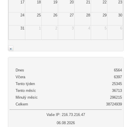
17
18
19
20
21
22
23
24
25
26
27
28
29
30
31
1
2
3
4
5
6
×
Dnes
6564
Včera
6397
Tento týden
25345
Tento měsíc
36713
Minulý měsíc
296215
Celkem
38724939
Vaše IP: 216.73.216.47
06.08.2026