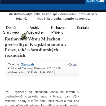
Open Menu
Aristoteles kdysi řekl, že kdo spí v demokracii, probudí se v
totalitě. Kdo říká pravdu, neumře na nemoc.
Domů
Archiv
Knihovna
Kontakt
Starý web
Videoarchiv
Příběhy
Rozhovor s Věrou Miřackou,
předsedkyní Krajského soudu v
Praze, také o štrasburských
rozsudcích.
Category:
Starý web
Published: Sunday, 30 August 2015 17:35
Written by Ing. Jiří Fiala
Hits: 2528
Po 7 týdnech od objednání došlo na termín u
předsedkyně Krajského soud v Praze, paní Věry
Miřacké. Každý si může sám učinit závěr o tom, zda
je paní předsedkyně natolik vytížená, anebo natolik