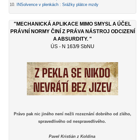
INSolvence v plenkách : Srážky plátce mzdy
"MECHANICKÁ APLIKACE MIMO SMYSL A ÚČEL
PRÁVNÍ NORMY ČINÍ Z PRÁVA NÁSTROJ ODCIZENÍ
A ABSURDITY. "
ÚS - N 163/9 SbNU
Právo pak nic jiného není nežli rozeznání dobrého od zlého,
spravedlivého od nespravedlivého.
Pavel Kristián z Koldína