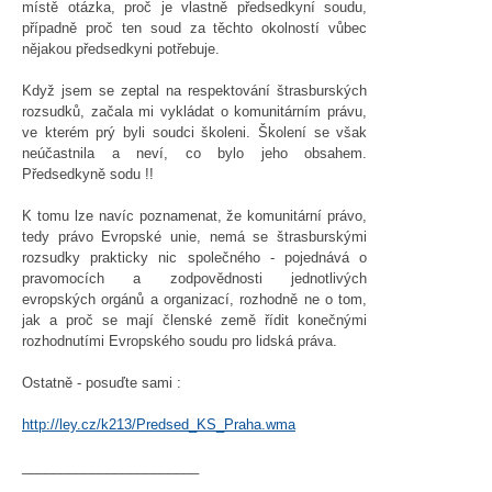
místě otázka, proč je vlastně předsedkyní soudu,
případně proč ten soud za těchto okolností vůbec
nějakou předsedkyni potřebuje.
Když jsem se zeptal na respektování štrasburských
rozsudků, začala mi vykládat o komunitárním právu,
ve kterém prý byli soudci školeni. Školení se však
neúčastnila a neví, co bylo jeho obsahem.
Předsedkyně sodu !!
K tomu lze navíc poznamenat, že komunitární právo,
tedy právo Evropské unie, nemá se štrasburskými
rozsudky prakticky nic společného - pojednává o
pravomocích a zodpovědnosti jednotlivých
evropských orgánů a organizací, rozhodně ne o tom,
jak a proč se mají členské země řídit konečnými
rozhodnutími Evropského soudu pro lidská práva.
Ostatně - posuďte sami :
http://ley.cz/k213/Predsed_KS_Praha.wma
_______________________