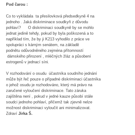
Pod čarou :
Co to vykládala ta přesilovková předsedkyně 4 na
jednoho . Jaká diskriminace soudkyň z důvodu
pohlaví? O diskriminaci soudkyně by se mohlo
jednat jedině tehdy, pokud by byla poškozená a to
například tím, že by ji K213 vyhodilo z práce ve
spolupráci s kárným senátem, na základě
podnětu odůvodněného zejména přítomností
dámského přirození , mléčných žláz a působení
estrogenů v jednací síni.
V rozhodování o osudu účastníka soudního jednání
může být řeč pouze o případné diskriminaci účastníka
o jehož osudu je rozhodováno, který má právo na
zaručené vyloučení diskriminace. Tato záruka
zajištěna není , pokud v jedné kauze působí stále
soudci jednoho pohlaví, přičemž tak zjevně nelze
možnost diskriminaci vyloučit ani minimalizovat.
Zdraví
Jirka Š.