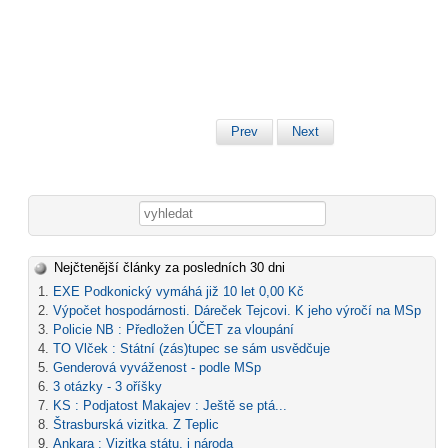
Prev
Next
Vyhledávání
Nejčtenější články za posledních 30 dni
EXE Podkonický vymáhá již 10 let 0,00 Kč
Výpočet hospodárnosti. Dáreček Tejcovi. K jeho výročí na MSp
Policie NB : Předložen ÚČET za vloupání
TO Vlček : Státní (zás)tupec se sám usvědčuje
Genderová vyváženost - podle MSp
3 otázky - 3 oříšky
KS : Podjatost Makajev : Ještě se ptá...
Štrasburská vizitka. Z Teplic
Ankara : Vizitka státu, i národa