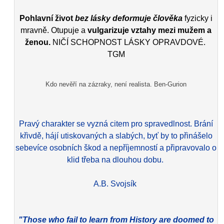
Pohlavní život
bez lásky deformuje člověka
fyzicky i
mravně. Otupuje a
vulgarizuje vztahy mezi mužem a
ženou.
NIČÍ SCHOPNOST LÁSKY OPRAVDOVÉ.
TGM
Kdo nevěří na zázraky, není realista. Ben-Gurion
Pravý charakter se vyzná citem pro spravedlnost. Brání
křivdě, hájí utiskovaných a slabých, byť by to přinášelo
sebevíce osobních škod a nepříjemností a připravovalo o
klid třeba na dlouhou dobu.
A.B. Svojsík
"Those who fail to learn from History are doomed to