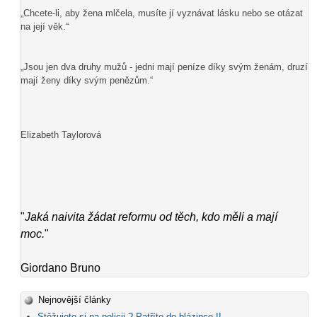
„Chcete-li, aby žena mlčela, musíte jí vyznávat lásku nebo se otázat
na její věk.“
„Jsou jen dva druhy mužů - jedni mají peníze díky svým ženám, druzí
mají ženy díky svým penězům.“
Elizabeth Taylorová
"
Jaká naivita žádat reformu od těch, kdo měli a mají
moc.
"
Giordano Bruno
Nejnovější články
Stěžujete si na policii ? Patříte do blázince !!