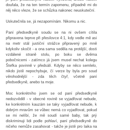
doufala, že na ten termín zapomenu, případně mi do
něj něco vleze, že se schůzka nakonec neuskuteční.
Uskutečnila se, já nezapomínám. Nikomu a nic.
Paní předsedkyně soudu se na ni ovšem cítila
připravena teprve při přesilovce 4:1, kdy vedle mě asi
na metr stál justiční strážce připravený po mně
kdykoliv skočit - a ona sama seděla na protější, dosti
vzdálené straně stolu, po boku se dvěma
pobočnicemi - zatímco já jsem musel nechat kolegu
Štefka povinně v předsálí. Kdyby se něco semlelo,
nikdo jistě nepochybuje, čí verze by byla pro soud
věrohodnější - zda těch čtyř, včetně paní
předsedkyně, anebo ta moje.
Moc konkrétního jsem se od paní předsedkyně
nedozvěděl - v obecné rovině se vyjadřovat nebude,
ke konkrétním kauzám se taky vyjadřovat nebude, k
dobrým mravům se vůbec nemá co vyjadřovat, pokud
se mi nelíbí, že mě soudí samé baby, tak prý
diskriminuji lidi podle pohlaví, paní předsedkyně do
ničeho nemůže zasahovat - takže je jistě pro laika na