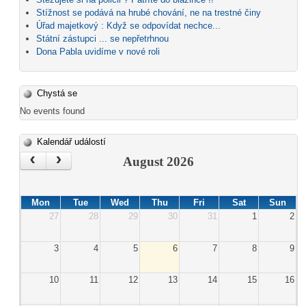
Stížnost se podává na hrubé chování, ne na trestné činy
Úřad majetkový : Když se odpovídat nechce...
Státní zástupci ... se nepřetrhnou
Dona Pabla uvidíme v nové roli
Chystá se
No events found
Kalendář událostí
‹
›
August 2026
Mon
Tue
Wed
Thu
Fri
Sat
Sun
27
28
29
30
31
1
2
3
4
5
6
7
8
9
10
11
12
13
14
15
16