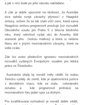
a jak s ním bude po jeho návratu nakládáno.
A zde je dobře upozornit na okolnost, že Austrálie
sice splnila svoje závazky plynoucí z Haagské
úmluvy, ovšem že se tak stalo vůči zemi, která sama
Haagskou úmluvu programově porušuje (viz rozsudek
Obvodního soudu pro Prahu 5 z března letošního
roku, který odmítnul vydat otci do Ameriky dítě
unesené jeho českou matkou) a která si neláme
hlavu ani s jinými mezinárodními závazky, které na
sebe vzala.
Zde lze uvést především ignoranci mezinárodních
rozsudků vydaných Evropským soudem pro lidská
práva ve Štrasburku.
Australské úřady by rovněž měly vědět, že malou
Terezku vydaly do země, kde je opatrovnická justice
v dezolátním stavu, kde se stala celonárodní
ostudou a kde programově prohrává na
mezinárodním fóru jeden spor za druhým.
Pro kvalifikované rozhodnutí je rovněž dobře vědět,