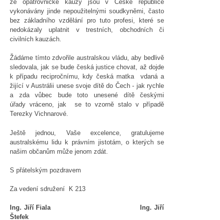
že opatrovnické kauzy jsou v České republice
vykonávány jinde nepoužitelnými soudkyněmi, často
bez základního vzdělání pro tuto profesi, které se
nedokázaly uplatnit v trestních, obchodních či
civilních kauzách.
Žádáme tímto zdvořile australskou vládu, aby bedlivě
sledovala, jak se bude česká justice chovat, až dojde
k případu recipročnímu, kdy česká matka vdaná a
žijící v Austrálii unese svoje dítě do Čech - jak rychle
a zda vůbec bude toto unesené dítě českými
úřady vráceno, jak se to vzorně stalo v případě
Terezky Vichnarové.
Ještě jednou, Vaše excelence, gratulujeme
australskému lidu k právním jistotám, o kterých se
našim občanům může jenom zdát.
S přátelským pozdravem
Za vedení sdružení K 213
Ing. Jiří Fiala Ing. Jiří
Štefek