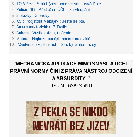
TO Vlček : Státní (zás)tupec se sám usvědčuje
Policie NB : Předložen ÚČET za vloupání
3 otázky - 3 oříšky
KS : Podjatost Makajev : Ještě se ptá...
Štrasburská vizitka. Z Teplic
Ankara : Vizitka státu, i národa
Metnar : Nejbezmocnější ministr na světě
INSolvence v plenkách : Srážky plátce mzdy
"MECHANICKÁ APLIKACE MIMO SMYSL A ÚČEL
PRÁVNÍ NORMY ČINÍ Z PRÁVA NÁSTROJ ODCIZENÍ
A ABSURDITY. "
ÚS - N 163/9 SbNU