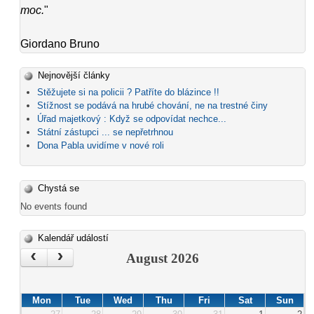
moc.
"
Giordano Bruno
Nejnovější články
Stěžujete si na policii ? Patříte do blázince !!
Stížnost se podává na hrubé chování, ne na trestné činy
Úřad majetkový : Když se odpovídat nechce...
Státní zástupci ... se nepřetrhnou
Dona Pabla uvidíme v nové roli
Chystá se
No events found
Kalendář událostí
‹
›
August 2026
Mon
Tue
Wed
Thu
Fri
Sat
Sun