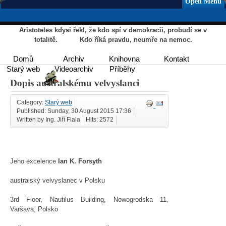
Open Menu
Aristoteles kdysi řekl, že kdo spí v demokracii, probudí se v
totalitě. Kdo říká pravdu, neumře na nemoc.
Domů
Archiv
Knihovna
Kontakt
Starý web
Videoarchiv
Příběhy
Dopis australskému velvyslanci
Category:
Starý web
Published: Sunday, 30 August 2015 17:36
Written by Ing. Jiří Fiala
Hits: 2572
Jeho excelence
Ian K. Forsyth
australský velvyslanec v Polsku
3rd Floor, Nautilus Building, Nowogrodska 11,
Varšava, Polsko