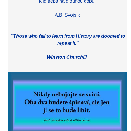
klid třeba na dlouhou dobu.
A.B. Svojsík
"Those who fail to learn from History are doomed to
repeat it."
Winston Churchill.