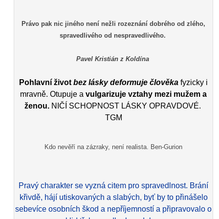
Právo pak nic jiného není nežli rozeznání dobrého od zlého,
spravedlivého od nespravedlivého.
Pavel Kristián z Koldína
Pohlavní život
bez lásky deformuje člověka
fyzicky i
mravně. Otupuje a
vulgarizuje vztahy mezi mužem a
ženou.
NIČÍ SCHOPNOST LÁSKY OPRAVDOVÉ.
TGM
Kdo nevěří na zázraky, není realista. Ben-Gurion
Pravý charakter se vyzná citem pro spravedlnost. Brání
křivdě, hájí utiskovaných a slabých, byť by to přinášelo
sebevíce osobních škod a nepříjemností a připravovalo o