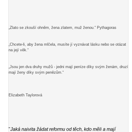
„Zlato se zkouší ohněm, žena zlatem, muž ženou.“ Pythagoras
„Chcete-li, aby žena mlčela, musíte jí vyznávat lásku nebo se otázat
na její věk.“
„Jsou jen dva druhy mužů - jedni mají peníze díky svým ženám, druzí
mají ženy díky svým penězům.“
Elizabeth Taylorová
"
Jaká naivita žádat reformu od těch, kdo měli a mají