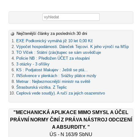
Vyhledávání
Nejčtenější články za posledních 30 dni
EXE Podkonický vymáhá již 10 let 0,00 Kč
Výpočet hospodárnosti. Dáreček Tejcovi. K jeho výročí na MSp
TO Vlček : Státní (zás)tupec se sám usvědčuje
Policie NB : Předložen ÚČET za vloupání
3 otázky - 3 oříšky
KS : Podjatost Makajev : Ještě se ptá...
INSolvence v plenkách : Srážky plátce mzdy
Metnar : Nejbezmocnější ministr na světě
Štrasburská vizitka. Z Teplic
Ceplová vede soud(y). A ručí za jejich osazenstvo
"MECHANICKÁ APLIKACE MIMO SMYSL A ÚČEL
PRÁVNÍ NORMY ČINÍ Z PRÁVA NÁSTROJ ODCIZENÍ
A ABSURDITY. "
ÚS - N 163/9 SbNU