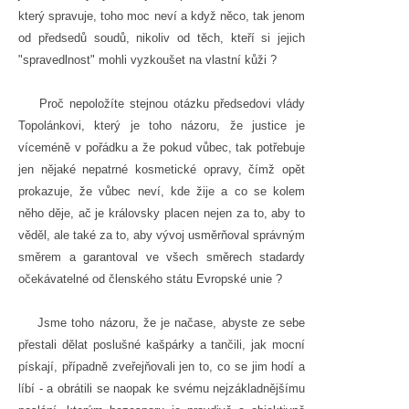
který spravuje, toho moc neví a když něco, tak jenom
od předsedů soudů, nikoliv od těch, kteří si jejich
"spravedlnost" mohli vyzkoušet na vlastní kůži ?
Proč nepoložíte stejnou otázku předsedovi vlády
Topolánkovi, který je toho názoru, že justice je
víceméně v pořádku a že pokud vůbec, tak potřebuje
jen nějaké nepatrné kosmetické opravy, čímž opět
prokazuje, že vůbec neví, kde žije a co se kolem
něho děje, ač je královsky placen nejen za to, aby to
věděl, ale také za to, aby vývoj usměrňoval správným
směrem a garantoval ve všech směrech stadardy
očekávatelné od členského státu Evropské unie ?
Jsme toho názoru, že je načase, abyste ze sebe
přestali dělat poslušné kašpárky a tančili, jak mocní
pískají, případně zveřejňovali jen to, co se jim hodí a
líbí - a obrátili se naopak ke svému nejzákladnějšímu