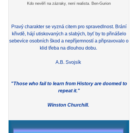
Kdo nevěří na zázraky, není realista. Ben-Gurion
Pravý charakter se vyzná citem pro spravedlnost. Brání
křivdě, hájí utiskovaných a slabých, byť by to přinášelo
sebevíce osobních škod a nepříjemností a připravovalo o
klid třeba na dlouhou dobu.
A.B. Svojsík
"Those who fail to learn from History are doomed to
repeat it."
Winston Churchill.