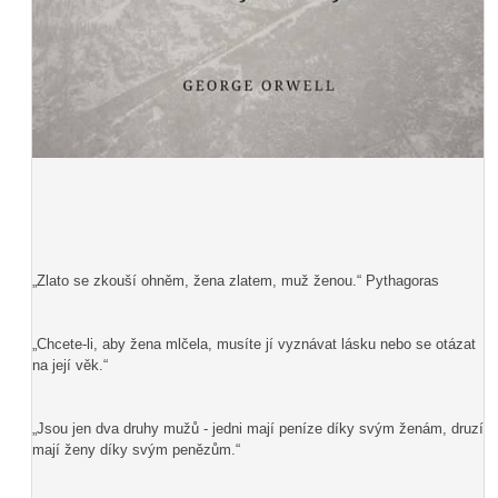
„Zlato se zkouší ohněm, žena zlatem, muž ženou.“ Pythagoras
„Chcete-li, aby žena mlčela, musíte jí vyznávat lásku nebo se otázat
na její věk.“
„Jsou jen dva druhy mužů - jedni mají peníze díky svým ženám, druzí
mají ženy díky svým penězům.“