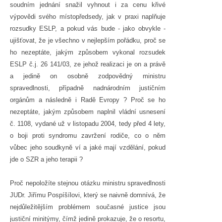
soudním jednání snažil vyhnout i za cenu křivé
výpovědi svého místopředsedy, jak v praxi naplňuje
rozsudky ESLP, a pokud vás bude - jako obvykle -
ujišťovat, že je všechno v nejlepším pořádku, proč se
ho nezeptáte, jakým způsobem vykonal rozsudek
ESLP č.j. 26 141/03, ze jehož realizaci je on a právě
a jedině on osobně zodpovědný ministru
spravedlnosti, případně nadnárodním justičním
orgánům a následně i Radě Evropy ? Proč se ho
nezeptáte, jakým způsobem naplnil vládní usnesení
č. 1108, vydané už v listopadu 2004, tedy před 4 lety,
o boji proti syndromu zavržení rodiče, co o něm
vůbec jeho soudkyně ví a jaké mají vzdělání, pokud
jde o SZR a jeho terapii ?
Proč nepoložíte stejnou otázku ministru spravedlnosti
JUDr. Jiřímu Pospíšílovi, který se naivně domnívá, že
nejdůležitějším problémem současné justice jsou
justiční minitýmy, čímž jedině prokazuje, že o resortu,