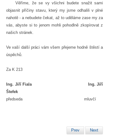
Věříme, že se vy všichni budete snažit sami
objasnit příčiny stavu, který my jsme odhalili v plné
nahotě - a nebudete čekat, až to uděláme zase my za
vás, abyste si to jenom mohli pohodlně zkopírovat z
našich stránek.
Ve vaší další práci vám všem přejeme hodně štěstí a
úspěchů.
Za K 213
Ing. Jiří Fiala Ing. Jiří
Štefek
předseda mluvčí
Prev
Next