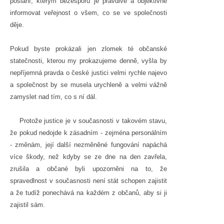
poslání, kterým bezesporu je pravdivě a objektivně
informovat veřejnost o všem, co se ve společnosti
děje.
Pokud byste prokázali jen zlomek té občanské
statečnosti, kterou my prokazujeme denně, vyšla by
nepříjemná pravda o české justici velmi rychle najevo
a společnost by se musela urychleně a velmi vážně
zamyslet nad tím, co s ní dál.
Protože justice je v současnosti v takovém stavu,
že pokud nedojde k zásadním - zejména personálním
- změnám, její další nezměněné fungování napáchá
více škody, než kdyby se ze dne na den zavřela,
zrušila a občané byli upozorněni na to, že
spravedlnost v současnosti není stát schopen zajistit
a že tudíž ponechává na každém z občanů, aby si ji
zajistil sám.