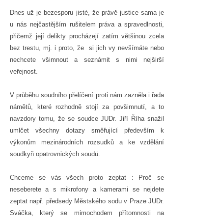
Dnes už je bezesporu jisté, že právě justice sama je
u nás nejčastějším rušitelem práva a spravedlnosti,
přičemž její delikty procházejí zatím většinou zcela
bez trestu, mj. i proto, že si jich vy nevšímáte nebo
nechcete všimnout a seznámit s nimi nejširší
veřejnost.
V průběhu soudního přelíčení proti nám zazněla i řada
námětů, které rozhodně stojí za povšimnutí, a to
navzdory tomu, že se soudce JUDr. Jiří Říha snažil
umlčet všechny dotazy směřující především k
výkonům mezinárodních rozsudků a ke vzdělání
soudkyň opatrovnických soudů.
Chceme se vás všech proto zeptat : Proč se
neseberete a s mikrofony a kamerami se nejdete
zeptat např. předsedy Městského sodu v Praze JUDr.
Sváčka, který se mimochodem přítomnosti na