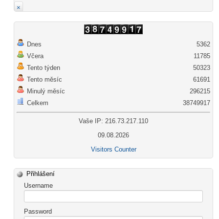
×
Dnes
5362
Včera
11785
Tento týden
50323
Tento měsíc
61691
Minulý měsíc
296215
Celkem
38749917
Vaše IP: 216.73.217.110
09.08.2026
Visitors Counter
Přihlášení
Username
Password