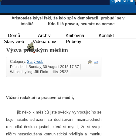
Open Menu
Aristoteles kdysi řekl, že kdo spí v demokracii, probudí se v
totalitě. Kdo říká pravdu, neumře na nemoc.
Domů
Archiv
Knihovna
Kontakt
Starý web
Videoarchiv
Příběhy
Výzva pražským médiím
Category:
Starý web
Published: Sunday, 30 August 2015 17:37
Written by Ing. Jiří Fiala
Hits: 2523
Vážení redaktoři a pracovníci médií,
již několik měsíců jste svědky vyhrocujícího se
boje našeho sdružení za dodržování mezinárodních
rozsudků českou justicí, která si myslí, že si svoje
ničím nezasloužená komunistická priviligia a imunitu