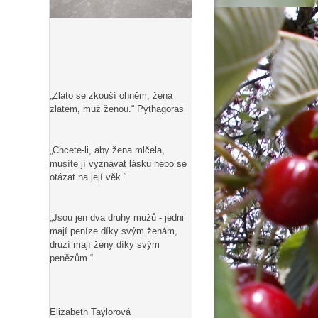
„Zlato se zkouší ohněm, žena
zlatem, muž ženou.“ Pythagoras
„Chcete-li, aby žena mlčela,
musíte jí vyznávat lásku nebo se
otázat na její věk.“
„Jsou jen dva druhy mužů - jedni
mají peníze díky svým ženám,
druzí mají ženy díky svým
penězům.“
Elizabeth Taylorová