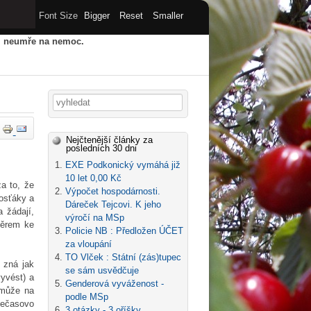
Font Size
Bigger
Reset
Smaller
u, neumře na nemoc.
HY
STARÝ WEB
ARCHIV
Vyhledávání
Nejčtenější články za
posledních 30 dni
EXE Podkonický vymáhá již
10 let 0,00 Kč
a to, že
Výpočet hospodárnosti.
rosťáky a
Dáreček Tejcovi. K jeho
a žádají,
výročí na MSp
měrem ke
Policie NB : Předložen ÚČET
za vloupání
TO Vlček : Státní (zás)tupec
 zná jak
se sám usvědčuje
vyvést) a
Genderová vyváženost -
 může na
podle MSp
Nečasovo
3 otázky - 3 oříšky