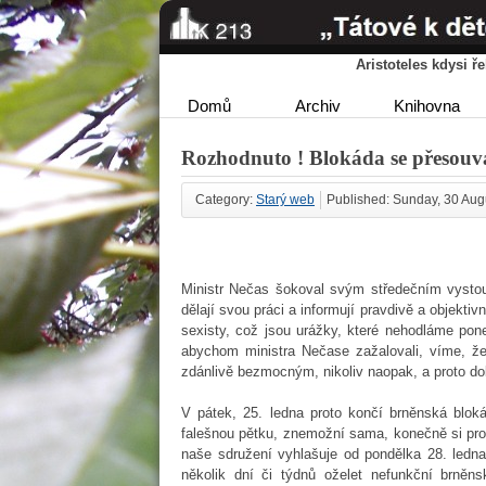
Aristoteles kdysi 
Domů
Archiv
Knihovna
Rozhodnuto ! Blokáda se přesouv
Category:
Starý web
Published: Sunday, 30 Aug
Ministr Nečas šokoval svým středečním vystoup
dělají svou práci a informují pravdivě a objekti
sexisty, což jsou urážky, které nehodláme pone
abychom ministra Nečase zažalovali, víme, 
zdánlivě bezmocným, nikoliv naopak, a proto do
V pátek, 25. ledna proto končí brněnská bloká
falešnou pětku, znemožní sama, konečně si pro 
naše sdružení vyhlašuje od pondělka 28. ledna
několik dní či týdnů oželet nefunkční brně