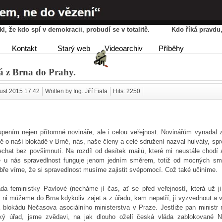
řekl, že kdo spí v demokracii, probudí se v totalitě. Kdo říká pravd
HOME
AGENDA
PŘÍBĚ
Kontakt
Starý web
Videoarchiv
Příběhy
DISKUSE
á z Brna do Prahy.
ust 2015 17:42
Written by Ing. Jiří Fiala
Hits: 2250
ením nejen přítomné novináře, ale i celou veřejnost. Novinářům vynadal z
vně o naší blokádě v Brně, nás, naše členy a celé sdružení nazval hulváty, sp
chat bez povšimnutí. Na rozdíl od desítek mailů, které mi neustále chodí 
že u nás spravedlnost funguje jenom jedním směrem, totiž od mocných s
bře víme, že si spravedlnost musíme zajistit svépomocí. Což také učiníme.
da feministky Pavlové (necháme jí čas, ať se před veřejností, která už ji
ni můžeme do Brna kdykoliv zajet a z úřadu, kam nepatří, ji vyzvednout a 
 blokádu Nečasova asociálního ministerstva v Praze. Jestliže pan ministr
nský úřad, jsme zvědavi, na jak dlouho oželí česká vláda zablokované 