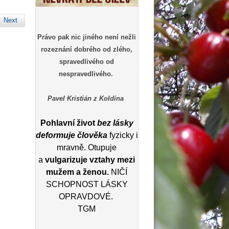
Next
Právo pak nic jiného není nežli
rozeznání dobrého od zlého,
spravedlivého od
nespravedlivého.
Pavel Kristián z Koldína
Pohlavní život
bez lásky
deformuje člověka
fyzicky i
mravně. Otupuje
a
vulgarizuje vztahy mezi
mužem a ženou.
NIČÍ
SCHOPNOST LÁSKY
OPRAVDOVÉ.
TGM