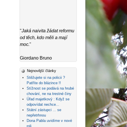
"
Jaká naivita žádat reformu
od těch, kdo měli a mají
moc.
"
Giordano Bruno
Nejnovější články
Stěžujete si na policii ?
Patříte do blázince !!
Stížnost se podává na hrubé
chování, ne na trestné činy
Úřad majetkový : Když se
odpovídat nechce...
Státní zástupci ... se
nepřetrhnou
Dona Pabla uvidíme v nové
roli