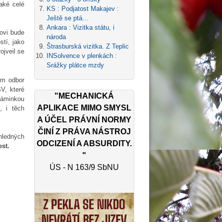
aké celé
KS : Podjatost Makajev :
Ještě se ptá...
Ankara : Vizitka státu, i
ovi bude
národa
stí, jako
Štrasburská vizitka. Z Teplic
ojveil se
INSolvence v plenkách :
Srážky plátce mzdy
ím odbor
V, které
"MECHANICKÁ
záminkou
APLIKACE MIMO SMYSL
, i těch
A ÚČEL PRÁVNÍ NORMY
ČINÍ Z PRÁVA NÁSTROJ
hledných
ODCIZENÍ A ABSURDITY.
st.
"
ÚS - N 163/9 SbNU