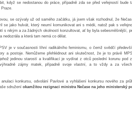
íbit, když se nedostanou do práce, případně zda se před veřejností bude t
é Praze.
vou, se ozývaly už od samého začátku, já jsem však rozhodnul, že Nečas
vil se jako hulvát, který neumí komunikovat ani s médii, natož pak s veřejno
tí s nikým a za žádných okolností konzultovat, ať by byla sebesměšnější, pr
ka nedozrála a která tam nemá co dělat.
V je v současnosti líhní radikálního feminismu, o čemž svědčí předevš
ory a postoje. Nemůžeme přehlédnout ani skutečnost, že je to právě MPS
ehož jedinou starostí a kvalifikací je vydírat z otců poslední korunu pod 
cí výhradně zájmy matek, případně svoje vlastní, a to vždy a za všech
anulaci konkursu, odvolání Pavlové a vyhlášení konkursu nového za prů
naše sdružení
okamžitou rezignaci ministra Nečase na jeho ministerský po