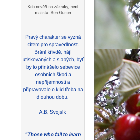
Kdo nevěří na zázraky, není
realista. Ben-Gurion
Pravý charakter se vyzná
citem pro spravedlnost.
Brání křivdě, hájí
utiskovaných a slabých, byť
by to přinášelo sebevíce
osobních škod a
nepříjemností a
připravovalo o klid třeba na
dlouhou dobu.
A.B. Svojsík
"Those who fail to learn