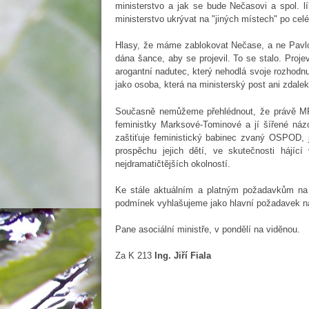
ministerstvo a jak se bude Nečasovi a spol. l
ministerstvo ukrývat na "jiných místech" po cel
Hlasy, že máme zablokovat Nečase, a ne Pavlo
dána šance, aby se projevil. To se stalo. Proje
arogantní nadutec, který nehodlá svoje rozhodnu
jako osoba, která na ministerský post ani zdale
Současně nemůžeme přehlédnout, že právě MPS
feministky Marksové-Tominové a jí šířené náz
zaštiťuje feministický babinec zvaný OSPOD, j
prospěchu jejich dětí, ve skutečnosti hájí
nejdramatičtějších okolností.
Ke stále aktuálním a platným požadavkům na 
podmínek vyhlašujeme jako hlavní požadavek 
Pane asociální ministře, v pondělí na viděnou.
Za K 213
Ing. Jiří Fiala