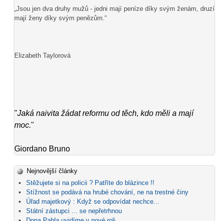
„Jsou jen dva druhy mužů - jedni mají peníze díky svým ženám, druzí
mají ženy díky svým penězům.“
Elizabeth Taylorová
"
Jaká naivita žádat reformu od těch, kdo měli a mají
moc.
"
Giordano Bruno
Nejnovější články
Stěžujete si na policii ? Patříte do blázince !!
Stížnost se podává na hrubé chování, ne na trestné činy
Úřad majetkový : Když se odpovídat nechce...
Státní zástupci ... se nepřetrhnou
Dona Pabla uvidíme v nové roli