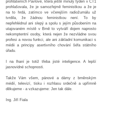
prohlášeních Pavlové, která ještě minulý týden v ČT1
prohlašovala, že je samozřejmě feministkou a že je
na to hrdá, zatímco ve včerejším radiožurnálu už
tvrdila, že žádnou feministkou není. To by
nepřehlédnul ani slepý a spolu s jejím působením na
utajovaném místě v Brně to vytváří dojem naprosto
nekomptentní osoby, která nejen že nezvládne svou
profesi a novou funkci, ale ani základní komunikaci s
médii a principy asertivního chování šéfa státního
úřadu.
I na lhaní je totiž třeba jisté inteligence. A lepší
jasnovidné schopnosti.
Takže Vám všem, pánové a dámy z brněnským
médií, televizí, tisku i rozhlasu srdečně a upřímně
děkujeme - a vzkazujeme: Jen tak dále.
Ing. Jiří Fiala