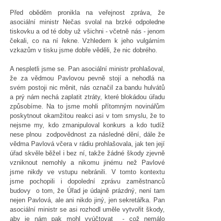
Před oběděm pronikla na veřejnost zpráva, že
asociální ministr Nečas svolal na brzké odpoledne
tiskovku a od té doby už všichni - včetně nás - jenom
čekali, co na ní řekne. Vzhledem k jeho vulgárním
vzkazům v tisku jsme dobře věděli, že nic dobrého.
A nespletli jsme se. Pan asociální ministr prohlašoval,
že za vědmou Pavlovou pevně stojí a nehodlá na
svém postoji nic měnit, nás označil za bandu hulvátů
a prý nám nechá zaplatit ztráty, které blokádou úřadu
způsobíme. Na to jsme mohli přítomným novinářům
poskytnout okamžitou reakci asi v tom smyslu, že to
nejsme my, kdo zmanipuloval konkurs a kdo tudíž
nese plnou zodpovědnost za následné dění, dále že
vědma Pavlová včera v rádiu prohlašovala, jak ten její
úřad skvěle běžel i bez ní, takže žádné škody zjevně
vzniknout nemohly a nikomu jinému než Pavlové
jsme nikdy ve vstupu nebránili. V tomto kontextu
jsme pochopili i dopolední zprávu zaměstnanců
budovy o tom, že Úřad je údajně prázdný, není tam
nejen Pavlová, ale ani nikdo jiný, jen sekretářka. Pan
asociální ministr se asi rozhodl uměle vytvořit škody,
aby je nám pak mohl vyúčtovat - což nemálo