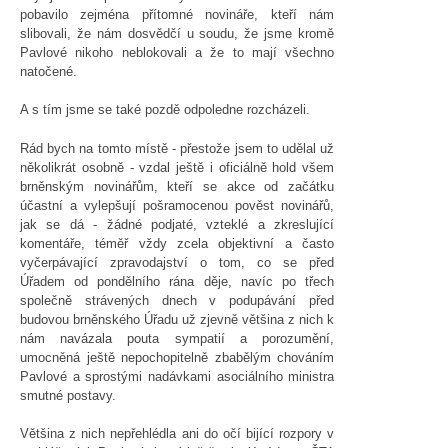
pobavilo zejména přítomné novináře, kteří nám
slibovali, že nám dosvědčí u soudu, že jsme kromě
Pavlové nikoho neblokovali a že to mají všechno
natočené.
A s tím jsme se také pozdě odpoledne rozcházeli.
Rád bych na tomto místě - přestože jsem to udělal už
několikrát osobně - vzdal ještě i oficiálně hold všem
brněnským novinářům, kteří se akce od začátku
účastní a vylepšují pošramocenou pověst novinářů,
jak se dá - žádné podjaté, vzteklé a zkreslující
komentáře, téměř vždy zcela objektivní a často
vyčerpávající zpravodajství o tom, co se před
Úřadem od pondělního rána děje, navíc po třech
společně strávených dnech v podupávání před
budovou brněnského Úřadu už zjevně většina z nich k
nám navázala pouta sympatií a porozumění,
umocněná ještě nepochopitelně zbabělým chováním
Pavlové a sprostými nadávkami asociálního ministra
smutné postavy.
Většina z nich nepřehlédla ani do očí bijící rozpory v