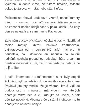
vyčerpali a dobře víme, že nikam nevede, zvláště
pokud je žalovaným stát nebo státní úřad.
Policisté se chovali ukázkově vzorně, neboť kamery
všech přítomných novinářů se okamžitě rozběhly, a
po zapsání našich údajů zase v pokoji odešli. Za celý
den se nevrátili ani sami, ani s Pavlovou.
Zato nám začaly přicházet nečekané posily. Například
rodiče matky, kterou Pavlová zastupovala,
vyinkasovala od ní peníze (40 tisíc), nic pro ně
neudělala, ba dokonce ani nepřišla na soudní
jednání, nechala propadnout odvolací lhůtu a pak jim
předala rozsudek s tím, že už se nedá nic dělat a že
je jí to líto.
I další informace o zkušenostech s ní byly stejně
šokující, byť zapadající do celkového kontextu - paní
Pavlová jim prý tvrdila, že je vědma, která vidí do
budoucnosti i minulosti, má vidění, ve kterých
spatřuje mrtvé děti a ví, kdo jim to udělal, a tak
všelijak podobně. Vědma v čele státní instituce - to tu
snad ještě opravdu nebylo.