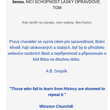
ženou.
NIČÍ SCHOPNOST LÁSKY OPRAVDOVÉ.
TGM
Kdo nevěří na zázraky, není realista. Ben-Gurion
Pravý charakter se vyzná citem pro spravedlnost. Brání
křivdě, hájí utiskovaných a slabých, byť by to přinášelo
sebevíce osobních škod a nepříjemností a připravovalo o
klid třeba na dlouhou dobu.
A.B. Svojsík
"Those who fail to learn from History are doomed to
repeat it."
Winston Churchill.