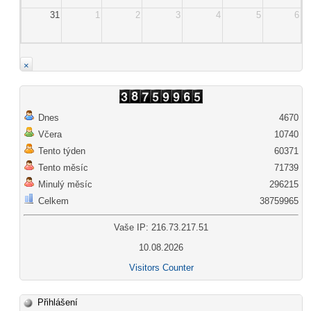
31
1
2
3
4
5
6
×
Dnes
4670
Včera
10740
Tento týden
60371
Tento měsíc
71739
Minulý měsíc
296215
Celkem
38759965
Vaše IP: 216.73.217.51
10.08.2026
Visitors Counter
Přihlášení