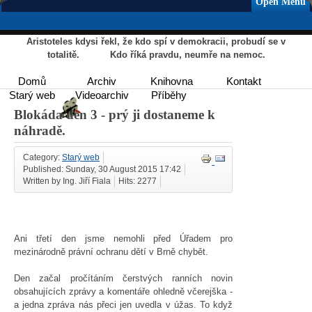
Open Menu
Aristoteles kdysi řekl, že kdo spí v demokracii, probudí se v
totalitě. Kdo říká pravdu, neumře na nemoc.
Domů
Archiv
Knihovna
Kontakt
Starý web
Videoarchiv
Příběhy
Blokáda den 3 - prý ji dostaneme k
náhradě.
Category:
Starý web
Published: Sunday, 30 August 2015 17:42
Written by Ing. Jiří Fiala
Hits: 2277
Ani třetí den jsme nemohli před Úřadem pro
mezinárodně právní ochranu dětí v Brně chybět.
Den začal pročítáním čerstvých ranních novin
obsahujících zprávy a komentáře ohledně včerejška -
a jedna zpráva nás přeci jen uvedla v úžas. To když