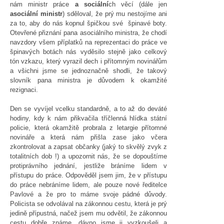
nám ministr práce
a sociální
ch věcí (dále jen
asociální ministr
) sděloval, že prý mu nestojíme ani
za to, aby do nás kopnul špičkou své špinavé boty.
Otevřené přiznání pana asociálního ministra, že chodí
navzdory všem příplatků na reprezentaci do práce ve
špinavých botách nás vyděsilo stejně jako celkový
tón vzkazu, který vyrazil dech i přítomným novinářům
a všichni jsme se jednoznačně shodli, že takový
slovník pana ministra je důvodem k okamžité
rezignaci.
Den se vyvíjel vcelku standardně, a to až do deváté
hodiny, kdy k nám přikvačila tříčlenná hlídka státní
policie, která okamžitě probrala z letargie přítomné
novináře a která nám přišla zase jako včera
zkontrolovat a zapsat občanky (jaký to skvělý zvyk z
totalitních dob !) a upozornit nás, že se dopouštíme
protiprávního jednání, jestliže bráníme lidem v
přístupu do práce. Odpověděl jsem jim, že v přístupu
do práce nebráníme lidem, ale pouze nové ředitelce
Pavlové a že pro to máme svoje pádné důvody.
Policista se odvolával na zákonnou cestu, která je prý
jedině přípustná, načež jsem mu odvětil, že zákonnou
cestu dobře známe, dávno jsme ji vyzkoušeli a