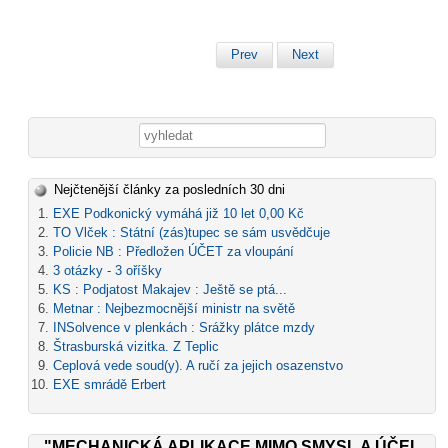
Prev
Next
Vyhledávání
Nejčtenější články za posledních 30 dni
EXE Podkonický vymáhá již 10 let 0,00 Kč
TO Vlček : Státní (zás)tupec se sám usvědčuje
Policie NB : Předložen ÚČET za vloupání
3 otázky - 3 oříšky
KS : Podjatost Makajev : Ještě se ptá...
Metnar : Nejbezmocnější ministr na světě
INSolvence v plenkách : Srážky plátce mzdy
Štrasburská vizitka. Z Teplic
Ceplová vede soud(y). A ručí za jejich osazenstvo
EXE smrádě Erbert
"MECHANICKÁ APLIKACE MIMO SMYSL A ÚČEL