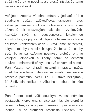
stráž ne že by to povolila, ale prostě zjistila, že tomu
nedokáže zabránit.
Veřejnost zaplnila všechna místa v jednací síni a
soudkyně začala zdůvodňovat usnesení, proč
zakazuje přenosy zvukové i obrazové a pořizování
záznamů jak obrazových, tak ale i zvukových,
kterýžto závěr si odůvodňovala krkolomnou
konstrunkcí, že prý se tak děje s ohledem na ochranu
soukromí konkrétních osob. A když jsme se zeptali,
jakých, tak byla natolik hloupá, že řekla, že osoby
své. To je samozřejmě nesmysl, protože ona je
veřejnou činitelkou a žádný nárok na ochranu
soukromí minimálně při výkonu své provomoci nemá.
Pan Patera se ohradil ústavními právy, načež
mladičká soudkyně Filevová ve zmatku neuváženě
pronesla památnou větu, že "ji Ústava nezajímá",
čímž přivedla publikum k výbuchu smíchu a hlasitým
protestům.
Pan Patera poté vůči soudkyni vznesl námitku
podjatosti, kterou ona si sice zamítla, ale přerušila
jednání s tím, že si připraví usnesení o pokračování v
jednání. A po přerušení přednesla usnesení, že