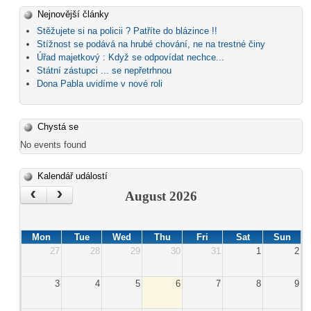
Nejnovější články
Stěžujete si na policii ? Patříte do blázince !!
Stížnost se podává na hrubé chování, ne na trestné činy
Úřad majetkový : Když se odpovídat nechce...
Státní zástupci ... se nepřetrhnou
Dona Pabla uvidíme v nové roli
Chystá se
No events found
Kalendář událostí
‹
›
August 2026
Mon
Tue
Wed
Thu
Fri
Sat
Sun
27
28
29
30
31
1
2
3
4
5
6
7
8
9