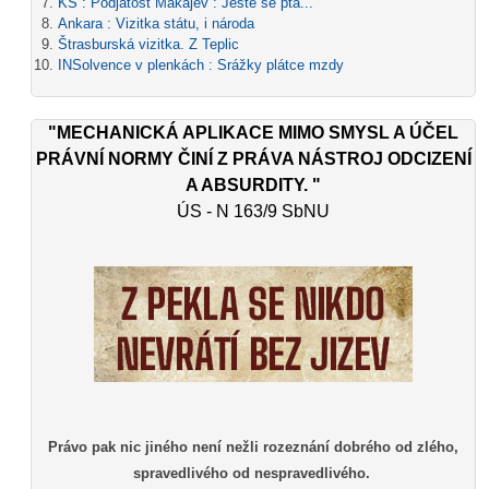
KS : Podjatost Makajev : Ještě se ptá...
Ankara : Vizitka státu, i národa
Štrasburská vizitka. Z Teplic
INSolvence v plenkách : Srážky plátce mzdy
"MECHANICKÁ APLIKACE MIMO SMYSL A ÚČEL
PRÁVNÍ NORMY ČINÍ Z PRÁVA NÁSTROJ ODCIZENÍ
A ABSURDITY. "
ÚS - N 163/9 SbNU
Právo pak nic jiného není nežli rozeznání dobrého od zlého,
spravedlivého od nespravedlivého.