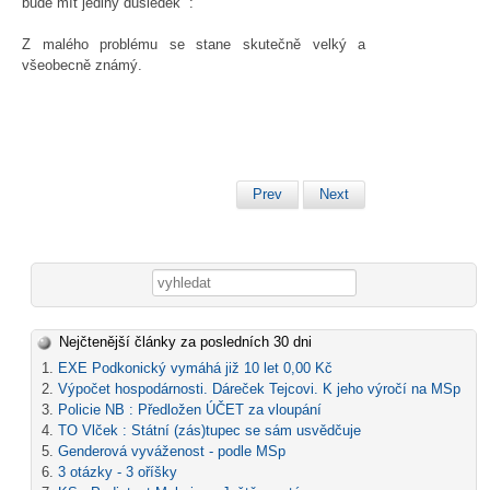
bude mít jediný důsledek :
Z malého problému se stane skutečně velký a
všeobecně známý.
Prev
Next
Vyhledávání
Nejčtenější články za posledních 30 dni
EXE Podkonický vymáhá již 10 let 0,00 Kč
Výpočet hospodárnosti. Dáreček Tejcovi. K jeho výročí na MSp
Policie NB : Předložen ÚČET za vloupání
TO Vlček : Státní (zás)tupec se sám usvědčuje
Genderová vyváženost - podle MSp
3 otázky - 3 oříšky