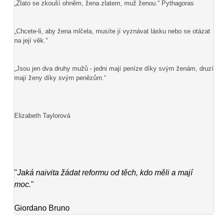
„Zlato se zkouší ohněm, žena zlatem, muž ženou.“ Pythagoras
„Chcete-li, aby žena mlčela, musíte jí vyznávat lásku nebo se otázat
na její věk.“
„Jsou jen dva druhy mužů - jedni mají peníze díky svým ženám, druzí
mají ženy díky svým penězům.“
Elizabeth Taylorová
"
Jaká naivita žádat reformu od těch, kdo měli a mají
moc.
"
Giordano Bruno