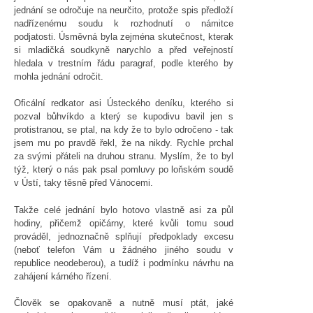
jednání se odročuje na neurčito, protože spis předloží
nadřízenému soudu k rozhodnutí o námitce
podjatosti. Úsměvná byla zejména skutečnost, kterak
si mladičká soudkyně narychlo a před veřejností
hledala v trestním řádu paragraf, podle kterého by
mohla jednání odročit.
Oficální redkator asi Ústeckého deníku, kterého si
pozval bůhvíkdo a který se kupodivu bavil jen s
protistranou, se ptal, na kdy že to bylo odročeno - tak
jsem mu po pravdě řekl, že na nikdy. Rychle prchal
za svými přáteli na druhou stranu. Myslím, že to byl
týž, který o nás pak psal pomluvy po loňském soudě
v Ústí, taky těsně před Vánocemi.
Takže celé jednání bylo hotovo vlastně asi za půl
hodiny, přičemž opičárny, které kvůli tomu soud
prováděl, jednoznačně splňují předpoklady excesu
(neboť telefon Vám u žádného jiného soudu v
republice neodeberou), a tudíž i podmínku návrhu na
zahájení kárného řízení.
Člověk se opakovaně a nutně musí ptát, jaké