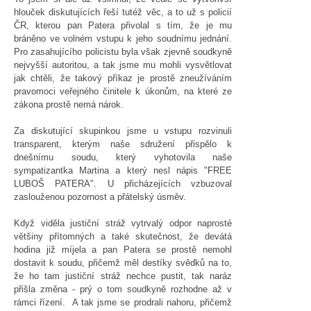
hlouček diskutujících řeší tutéž věc, a to už s policií
ČR, kterou pan Patera přivolal s tím, že je mu
bráněno ve volném vstupu k jeho soudnímu jednání.
Pro zasahujícího policistu byla však zjevně soudkyně
nejvyšší autoritou, a tak jsme mu mohli vysvětlovat
jak chtěli, že takový příkaz je prostě zneužíváním
pravomoci veřejného činitele k úkonům, na které ze
zákona prostě nemá nárok.
Za diskutující skupinkou jsme u vstupu rozvinuli
transparent, kterým naše sdružení přispělo k
dnešnímu soudu, který vyhotovila naše
sympatizantka Martina a který nesl nápis "FREE
LUBOŠ PATERA". U přicházejících vzbuzoval
zaslouženou pozornost a přátelský úsměv.
Když viděla justiční stráž vytrvalý odpor naprosté
většiny přítomných a také skutečnost, že devátá
hodina již míjela a pan Patera se prostě nemohl
dostavit k soudu, přičemž měl destíky svědků na to,
že ho tam justiční stráž nechce pustit, tak naráz
přišla změna - prý o tom soudkyně rozhodne až v
rámci řízení. A tak jsme se prodrali nahoru, přičemž