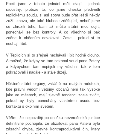
Pocit jsme z tohoto jednání měli dvojí . jednak
radostný, protože to, co jsme dneska předvedli
teplickému soudu, si asi sotva bude přát ještě někdy
zažít znovu, ale také hluboce zděšující, neboť jsme
se zhrozili toho, kam až může státní moc dojít,
ponechá-li se bez kontroly. A co všechno si pak
začne k občanům dovolovat. Zase - pokud si to
nechají líbit.
V Teplicích si to zřejmě nechávali líbit hodně dlouho.
A možná, že kdyby se tam nekonal soud pana Patery
a kdybychom tam nepřijeli my všichni, tak v tom
pokračovali i nadále - a stále drzeji.
Některé státní orgány, zvláště na malých městech,
kde právní vědomí většiny občanů není tak vysoké
jako ve městech, mají zjevně tendenci zcela zvlčit,
pokud by byly ponechány vlastnímu osudu bez
kontaktu s okolním světem.
Věřím, že nejpozději po dnešku severočeská justice
definitivně pochopila, že obžalovat pana Pateru byla
zásadní chyba, zjevně kontraproduktivní čin, který