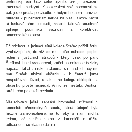
podmínky asi tato žába splnila, že ji prezident
jmenoval soudkyní. K dokreslení své osobnosti se
pak ještě prošla po chodbě s holým břichem, čímž se
přiřadila k puberťačkám někde na pláži. Každý nechť
si laskavě sám posoudí, nakolik taková soudkyně
splňuje podmínku vážnosti a korektnosti
soudcovského stavu.
Při odchodu z jednací síně kolega Štefek pořídil fotku
vycházejících, do níž se mu spíše náhodou připletl
jeden z justičních strážců - který však po panu
Štefkovi ihned vystartoval, začal ho dokonce fyzicky
napadat, tahat za ruku a cloumat s ní a chtěl, aby mu
pan Štefek ukázal občanku - k čemuž jsme
nespatřovali důvod, a tak jsme kolegu obklopili - a
občanku prostě nepředal. A nic se nestalo. Justiční
stráž toho po chvíli nechala.
Následovalo ještě sepsání hromadné stížnosti v
kanceláři předsedkyně soudu, která údajně byla
hrozně zaneprázdněná na to, aby s námi mohla
jednat, ač seděla sama v kanceláři a těžko
odhadnout, co vlastně dělala.