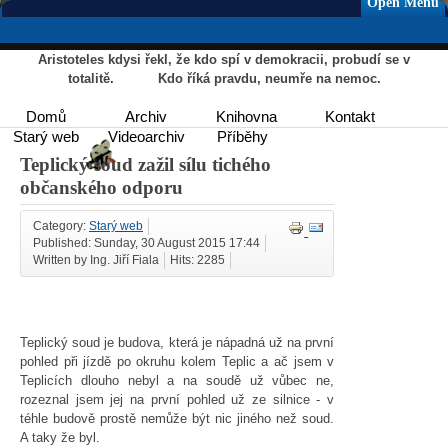
Open Menu
Aristoteles kdysi řekl, že kdo spí v demokracii, probudí se v
totalitě. Kdo říká pravdu, neumře na nemoc.
Domů
Archiv
Knihovna
Kontakt
Starý web
Videoarchiv
Příběhy
Teplický soud zažil sílu tichého
občanského odporu
Category:
Starý web
Published: Sunday, 30 August 2015 17:44
Written by Ing. Jiří Fiala
Hits: 2285
Teplický soud je budova, která je nápadná už na první
pohled při jízdě po okruhu kolem Teplic a ač jsem v
Teplicích dlouho nebyl a na soudě už vůbec ne,
rozeznal jsem jej na první pohled už ze silnice - v
téhle budově prostě nemůže být nic jiného než soud.
A taky že byl.