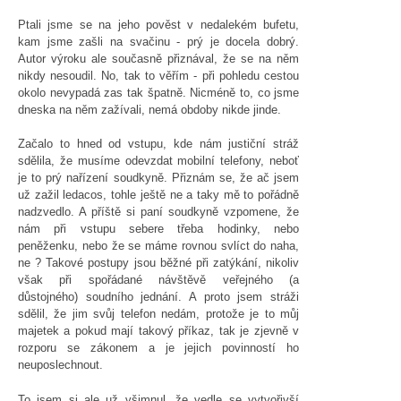
Ptali jsme se na jeho pověst v nedalekém bufetu,
kam jsme zašli na svačinu - prý je docela dobrý.
Autor výroku ale současně přiznával, že se na něm
nikdy nesoudil. No, tak to věřím - při pohledu cestou
okolo nevypadá zas tak špatně. Nicméně to, co jsme
dneska na něm zažívali, nemá obdoby nikde jinde.
Začalo to hned od vstupu, kde nám justiční stráž
sdělila, že musíme odevzdat mobilní telefony, neboť
je to prý nařízení soudkyně. Přiznám se, že ač jsem
už zažil ledacos, tohle ještě ne a taky mě to pořádně
nadzvedlo. A příště si paní soudkyně vzpomene, že
nám při vstupu sebere třeba hodinky, nebo
peněženku, nebo že se máme rovnou svlíct do naha,
ne ? Takové postupy jsou běžné při zatýkání, nikoliv
však při spořádané návštěvě veřejného (a
důstojného) soudního jednání. A proto jsem stráži
sdělil, že jim svůj telefon nedám, protože je to můj
majetek a pokud mají takový příkaz, tak je zjevně v
rozporu se zákonem a je jejich povinností ho
neuposlechnout.
To jsem si ale už všimnul, že vedle se vytvořivší