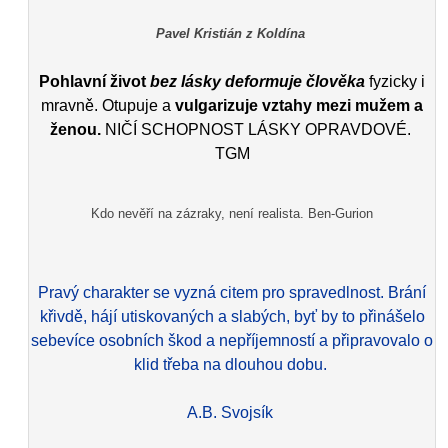
Pavel Kristián z Koldína
Pohlavní život
bez lásky deformuje člověka
fyzicky i
mravně. Otupuje a
vulgarizuje vztahy mezi mužem a
ženou.
NIČÍ SCHOPNOST LÁSKY OPRAVDOVÉ.
TGM
Kdo nevěří na zázraky, není realista. Ben-Gurion
Pravý charakter se vyzná citem pro spravedlnost. Brání
křivdě, hájí utiskovaných a slabých, byť by to přinášelo
sebevíce osobních škod a nepříjemností a připravovalo o
klid třeba na dlouhou dobu.
A.B. Svojsík