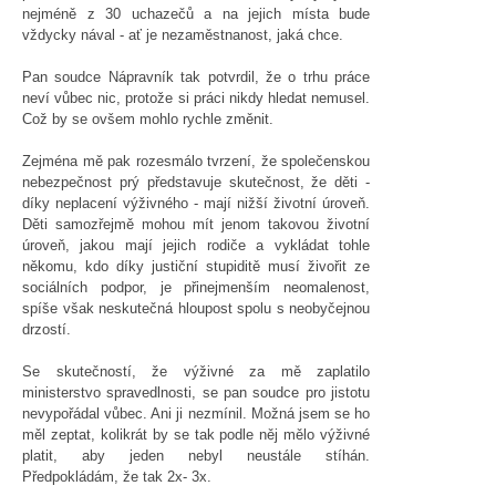
nejméně z 30 uchazečů a na jejich místa bude
vždycky nával - ať je nezaměstnanost, jaká chce.
Pan soudce Nápravník tak potvrdil, že o trhu práce
neví vůbec nic, protože si práci nikdy hledat nemusel.
Což by se ovšem mohlo rychle změnit.
Zejména mě pak rozesmálo tvrzení, že společenskou
nebezpečnost prý představuje skutečnost, že děti -
díky neplacení výživného - mají nižší životní úroveň.
Děti samozřejmě mohou mít jenom takovou životní
úroveň, jakou mají jejich rodiče a vykládat tohle
někomu, kdo díky justiční stupiditě musí živořit ze
sociálních podpor, je přinejmenším neomalenost,
spíše však neskutečná hloupost spolu s neobyčejnou
drzostí.
Se skutečností, že výživné za mě zaplatilo
ministerstvo spravedlnosti, se pan soudce pro jistotu
nevypořádal vůbec. Ani ji nezmínil. Možná jsem se ho
měl zeptat, kolikrát by se tak podle něj mělo výživné
platit, aby jeden nebyl neustále stíhán.
Předpokládám, že tak 2x- 3x.