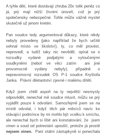
A tyhle děti, které dostávají zhruba 20x tolik peněz co
já, prý mají nižší životní úroveň, což je prý
společensky nebezpečné. Tohle může vážně myslet
skutečně už jenom kretén.
Pan soudce tedy argumentoval důkazy, které nikdy
nebyly provedeny (jako například že bych určitě
sehnal místo ve školství), ty, co měl provést,
neprovedl, a tudíž taky nic nevěděl, opíral se o
rozsudky vydané podjatými a vyloučenými
soudkyněmi (neboť ve věci zatím ani jiné
provomocně vydány nebyly), případně o
nepravomocný rozsudek OS P-1 soudce Kryštofa
Janka. Právní diletantství zjevné i malému dítěti.
Když jsem chtěl aspoň na ty největší nesmysly
odpovědět, nenechal mě soudce mluvit, můžu se prý
vyjádřit pouze k odvolání. Samozřejmě jsem se na
místě odvolal, i když těch pár měsíců navíc ke
stávající podmínce by mi mohlo být vcelku k smíchu,
ale nenechal bych si líbit ani konstatování, že jsem
vinen a soud od potrestání upouští, protože já prostě
nejsem vinen.
Paní státní zástupkyně si ponechala