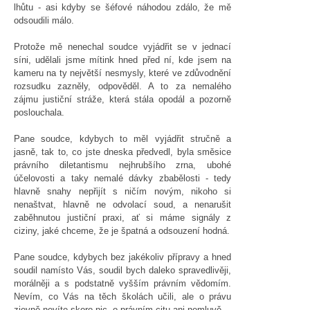
lhůtu - asi kdyby se šéfové náhodou zdálo, že mě
odsoudili málo.
Protože mě nenechal soudce vyjádřit se v jednací
síni, udělali jsme mítink hned před ní, kde jsem na
kameru na ty největší nesmysly, které ve zdůvodnění
rozsudku zazněly, odpověděl. A to za nemalého
zájmu justiční stráže, která stála opodál a pozorně
poslouchala.
Pane soudce, kdybych to měl vyjádřit stručně a
jasně, tak to, co jste dneska předvedl, byla směsice
právního diletantismu nejhrubšího zrna, ubohé
účelovosti a taky nemalé dávky zbabělosti - tedy
hlavně snahy nepřijít s ničím novým, nikoho si
nenaštvat, hlavně ne odvolací soud, a nenarušit
zaběhnutou justiční praxi, ať si máme signály z
ciziny, jaké chceme, že je špatná a odsouzení hodná.
Pane soudce, kdybych bez jakékoliv přípravy a hned
soudil namísto Vás, soudil bych daleko spravedlivěji,
morálněji a s podstatně vyšším právním vědomím.
Nevím, co Vás na těch školách učili, ale o právu
zjevně nevíte skoro nic, o právním citu ani nemluvě.