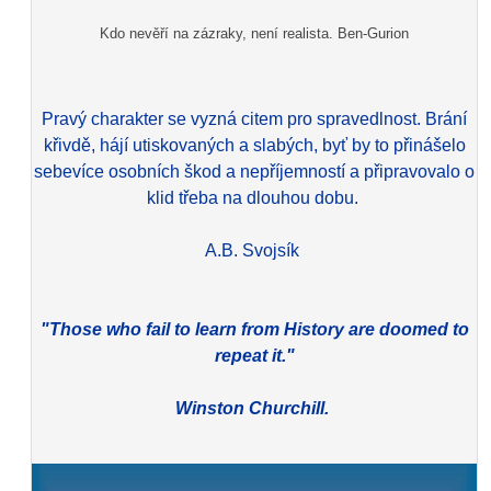
Kdo nevěří na zázraky, není realista. Ben-Gurion
Pravý charakter se vyzná citem pro spravedlnost. Brání
křivdě, hájí utiskovaných a slabých, byť by to přinášelo
sebevíce osobních škod a nepříjemností a připravovalo o
klid třeba na dlouhou dobu.
A.B. Svojsík
"Those who fail to learn from History are doomed to
repeat it."
Winston Churchill.