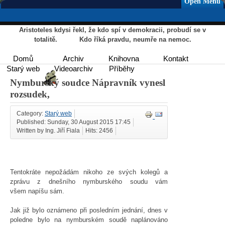
Open Menu
Aristoteles kdysi řekl, že kdo spí v demokracii, probudí se v
totalitě. Kdo říká pravdu, neumře na nemoc.
Domů
Archiv
Knihovna
Kontakt
Starý web
Videoarchiv
Příběhy
Nymburský soudce Nápravník vynesl
rozsudek,
Category:
Starý web
Published: Sunday, 30 August 2015 17:45
Written by Ing. Jiří Fiala
Hits: 2456
Tentokráte nepožádám nikoho ze svých kolegů a
zprávu z dnešního nymburského soudu vám
všem napíšu sám.
Jak již bylo oznámeno při posledním jednání, dnes v
poledne bylo na nymburském soudě naplánováno