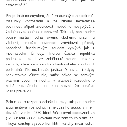
stravitelnější.
Prý je také nesmyslem, že štrasburský rozsudek ruší
rozsudky vnitrostátní a že nikoho nezavazuje
povinnost případ zrevidovat, neboť to nevyplývá z
žádného zákonného ustanovení. Tak tady pan soudce
pouze nastavil odraz svému ubohému právnímu
vědomí, protože povinnost zrevidovat případy
napadené štrasburským soudem vyplývá jak z
mezinárodní Úmluvy, kterou Česká republika
podepsala, tak i ze zaběhnuté soudní praxe v
zemích, které se rozsudky štrasburského soudu řídí
podstatně déle nežli naše justice. A navíc - i kdyby
neexistovalo vůbec nic, může někdo se zdravým
právním vědomím nechat v platnosti rozsudky, o
nichž mezinárodní soud konstatoval, že porušují
lidská práva ?!!
Pokud jde o rozpor s dobrými mravy, tak pan soudce
argumentoval rozhodnutím nejvyššího soudu v mém
dovolání z roku 2003, které řešilo první odsouzení za
§ 213 z roku 2003. Dovolání bylo zamítnuto s tím, že
i když existují vysoce konfliktní vztahy mezi rodiči,