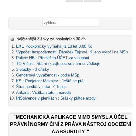
Vyhledávání
Nejčtenější články za posledních 30 dni
EXE Podkonický vymáhá již 10 let 0,00 Kč
Výpočet hospodárnosti. Dáreček Tejcovi. K jeho výročí na MSp
Policie NB : Předložen ÚČET za vloupání
TO Vlček : Státní (zás)tupec se sám usvědčuje
3 otázky - 3 oříšky
Genderová vyváženost - podle MSp
KS : Podjatost Makajev : Ještě se ptá...
Štrasburská vizitka. Z Teplic
Ankara : Vizitka státu, i národa
INSolvence v plenkách : Srážky plátce mzdy
"MECHANICKÁ APLIKACE MIMO SMYSL A ÚČEL
PRÁVNÍ NORMY ČINÍ Z PRÁVA NÁSTROJ ODCIZENÍ
A ABSURDITY. "