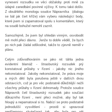
vynesení rozsudku ve věci obžaloby proti mně za
údajné zanedbání povinné výživy. K tomu také došlo.
Z obsáhlého monologu soudce Nápravníka (dialogu
se bál jak čert kříže) vám vyberu následující body,
které jsem si zapamatoval spolu s komentářem, který
na soudě bohužel nemohl zaznít.
Samozřejmě, že jsem byl shledán vinným, osvobodit
mě mohl přeci dávno. Jenže to dobře věděl, že bych
po nich pak žádal odškodné, takže to zjevně neměl v
plánu.
Celým zdůvodňováním se jako nit táhla jedna
evidentní blamáž - štrasburský rozsudek prý
konstatoval průtahy v řízení - jakoby nic jiného
nekonstatoval. Jakoby nekonstatoval, že práva moje
a mých dětí byla porušena ještě v dalších dvou
odstavcích, což je pro věc podstatně důležitější nežli
všechny průtahy v řízení dohromady. Protože soudce
Nápravník četl štrasburský rozsudek jako součást
důkazního řízení , není přeci možné, aby byl tak
hloupý a nepamatoval si to. Nabízí se proto podstatně
jednodušší vysvětlení - prostě si upravoval
nepříjemnou skutečnost tak, aby byla pro něj