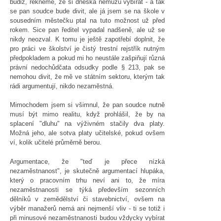
budiž, řekněme, že si dneska nemůžu vybírat - a tak
se pan soudce bude divit, ale já jsem se na škole v
sousedním městečku ptal na tuto možnost už před
rokem. Sice pan ředitel vypadal nadšeně, ale už se
nikdy neozval. K tomu je ještě zapotřebí doplnit, že
pro práci ve školství je čistý trestní rejstřík nutným
předpokladem a pokud mi ho neustále zašpiňují různá
právní nedochůdčata odsudky podle § 213, pak se
nemohou divit, že mě ve státním sektoru, kterým tak
rádi argumentují, nikdo nezaměstná.
Mimochodem jsem si všimnul, že pan soudce nutně
musí být mimo realitu, když prohlášil, že by na
splacení "dluhu" na výživném stačily dva platy.
Možná jeho, ale sotva platy učitelské, pokud ovšem
ví, kolik učitelé průměrně berou.
Argumentace, že "teď je přece nízká
nezaměstnanost", je skutečně argumentací hlupáka,
který o pracovním trhu neví ani to, že míra
nezaměstnanosti se týká především sezonních
dělníků v zemědělství či stavebnictví, ovšem na
výběr manažerů nemá ani nejmenší vliv - ti se totiž i
při minusové nezaměstnanosti budou vždycky vybírat