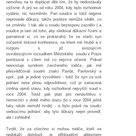
nemohou na to doplácet děti tím, že by nedostávaly
výživné. A prý se od roku 2004, kdy bylo rozhodnutí
vydáno, nic nezměnilo. Pan soudce si totiž nejprve
neprovede důkazy, takže posléze nemůže vědět, co
se změnilo. I tak ale u soudu bezesporu zaznělo ( a
soudce je tam od toho, aby sledoval důkazní řízení a
pamatoval si, co se prokázalo), že se starší syn
zúčastnil tiskové konference, na které mě hrubě a v
rozporu s již existujícím
osvobozujícím rozsudkem Městského soudu v Praze
pomlouval s cílem mě co nejvíce očernit. Pokud
neexistuje syndrom zavrženého rodiče, jak mě
přesvědčovali soudní znalci Pavlát, Pavlovský a
spol., pak je jediné vysvětlení - totiž že syn za své
jednání nese plnou odpovědnost, což je zatracená
změna oproti stavu, kdy rozhodoval nejvyšší soud v
roce 2004. Totéž pak platí pro nenávštěvu v
nemocnici v době mého úrazu (to v roce 2004 ještě
taky nikdo nemohl tvrdit) - a bylo právě na soudci
vedoucímu jednání, aby tyto důkazy nejen provedl,
ale i zohlednil.
Tvrdit, že za všechno si mohou rodiče, kteří se
nedokáží domluvit, je přihlouplým alibismem