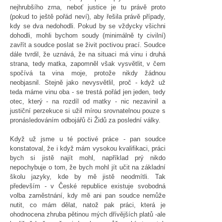
nejhrubšího zrna, neboť justice je tu právě proto
(pokud to ještě pořád neví), aby řešila právě případy,
kdy se dva nedohodli. Pokud by se vždycky všichni
dohodli, mohli bychom soudy (minimálně ty civilní)
zavřít a soudce poslat se živit poctivou prací. Soudce
dále tvrdil, že uznává, že na situaci má vinu i druhá
strana, tedy matka, zapomněl však vysvětlit, v čem
spočívá ta vina moje, protože nikdy žádnou
neobjasnil. Stejně jako nevysvětlil, proč - když už
teda máme vinu oba - se trestá pořád jen jeden, tedy
otec, který - na rozdíl od matky - nic nezavinil a
justiční perzekuce si užil mírou srovnatelnou pouze s
pronásledováním odbojářů či Židů za poslední války.
Když už jsme u té poctivé práce - pan soudce
konstatoval, že i když mám vysokou kvalifikaci, práci
bych si jistě najít mohl, například prý nikdo
nepochybuje o tom, že bych mohl jít učit na základní
školu jazyky, kde by mě jistě neodmítli. Tak
především - v České republice existuje svobodná
volba zaměstnání, kdy mě ani pan soudce nemůže
nutit, co mám dělat, natož pak práci, která je
ohodnocena zhruba pětinou mých dřívějších platů -ale