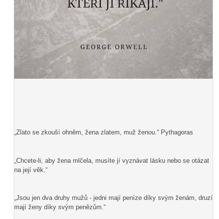
„Zlato se zkouší ohněm, žena zlatem, muž ženou.“ Pythagoras
„Chcete-li, aby žena mlčela, musíte jí vyznávat lásku nebo se otázat
na její věk.“
„Jsou jen dva druhy mužů - jedni mají peníze díky svým ženám, druzí
mají ženy díky svým penězům.“