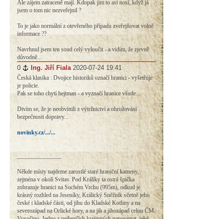
Ale zájem zatraceně mají. Kdopak jim to asi nosí, když já
jsem o tom nic nezveřejnil ?
To je jako normální z otevřeného případu zveřejňovat volně
informace ??
Navrhnul jsem ten soud celý vyloučit - a vidím, že zjevně
důvodně...
0
#
Ing. Jiří Fiala
2020-07-24 19:41
Česká klasika : Dvojice historiků označí hranici - vyšetřuje
je policie.
Pak se toho chytí hejtman - a vyznačí hranice všude...
Divím se, že je neobvinili z výtržnictví a ohrožování
bezpečnosti dopravy...
novinky.cz/.../...
_______________
Někde místy najdeme zarostlé staré hraniční kameny,
zejména v okolí Svitav. Pod Králíky ta ostrá špička
zobrazuje hranici na Suchém Vrchu (995m), odkud je
krásný rozhled na Jeseníky, Králický Sněžník včetně jeho
české i kladské části, od jihu do Kladské Kotliny a na
severozápad na Orlické hory, a na jih a jihozápad celou ČM
Vysočinu. Jedno z nejhezčích krajinných panoramat, jaké