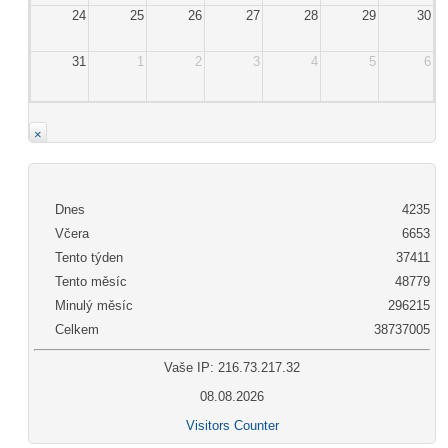
24
25
26
27
28
29
30
31
1
2
3
4
5
6
×
Dnes
4235
Včera
6653
Tento týden
37411
Tento měsíc
48779
Minulý měsíc
296215
Celkem
38737005
Vaše IP: 216.73.217.32
08.08.2026
Visitors Counter