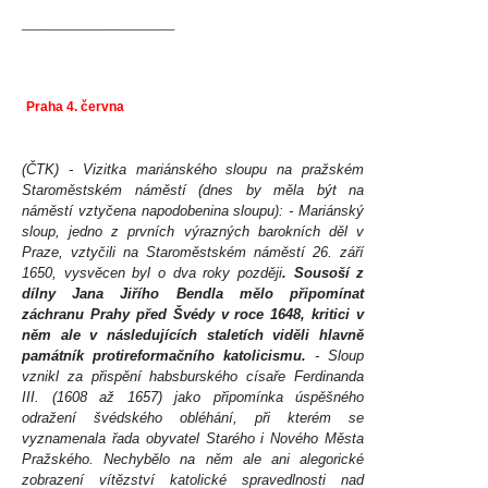
____________________
Praha 4. června
(ČTK) - Vizitka mariánského sloupu na pražském
Staroměstském náměstí (dnes by měla být na
náměstí vztyčena napodobenina sloupu): - Mariánský
sloup, jedno z prvních výrazných barokních děl v
Praze, vztyčili na Staroměstském náměstí 26. září
1650, vysvěcen byl o dva roky později
. Sousoší z
dílny Jana Jiřího Bendla mělo připomínat
záchranu Prahy před Švédy v roce 1648, kritici v
něm ale v následujících staletích viděli hlavně
památník protireformačního katolicismu.
- Sloup
vznikl za přispění habsburského císaře Ferdinanda
III. (1608 až 1657) jako připomínka úspěšného
odražení švédského obléhání, při kterém se
vyznamenala řada obyvatel Starého i Nového Města
Pražského. Nechybělo na něm ale ani alegorické
zobrazení vítězství katolické spravedlnosti nad