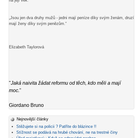
na její věk.“
„Jsou jen dva druhy mužů - jedni mají peníze díky svým ženám, druzí
mají ženy díky svým penězům.“
Elizabeth Taylorová
"
Jaká naivita žádat reformu od těch, kdo měli a mají
moc.
"
Giordano Bruno
Nejnovější články
Stěžujete si na policii ? Patříte do blázince !!
Stížnost se podává na hrubé chování, ne na trestné činy