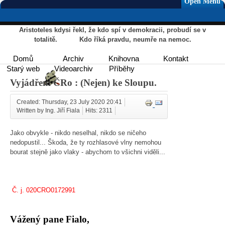
Open Menu
Aristoteles kdysi řekl, že kdo spí v demokracii, probudí se v
totalitě. Kdo říká pravdu, neumře na nemoc.
Domů
Archiv
Knihovna
Kontakt
Starý web
Videoarchiv
Příběhy
Vyjádření ČRo : (Nejen) ke Sloupu.
Created: Thursday, 23 July 2020 20:41
Written by Ing. Jiří Fiala
Hits: 2311
Jako obvykle - nikdo neselhal, nikdo se ničeho
nedopustil... Škoda, že ty rozhlasové vlny nemohou
bourat stejně jako vlaky - abychom to všichni viděli...
Č. j. 020CRO0172991
Vážený pane Fialo,