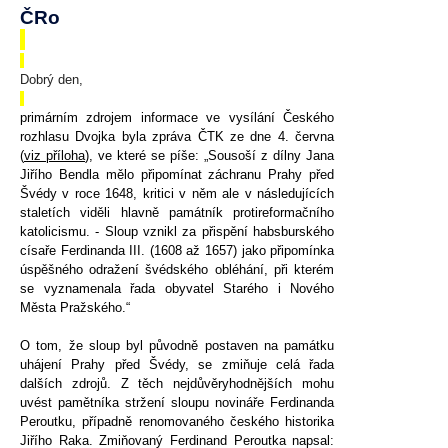
ČRo
Dobrý den,
primárním zdrojem informace ve vysílání Českého
rozhlasu Dvojka byla zpráva ČTK ze dne 4. června
(
viz příloha
), ve které se píše: „Sousoší z dílny Jana
Jiřího Bendla mělo připomínat záchranu Prahy před
Švédy v roce 1648, kritici v něm ale v následujících
staletích viděli hlavně památník protireformačního
katolicismu. - Sloup vznikl za přispění habsburského
císaře Ferdinanda III. (1608 až 1657) jako připomínka
úspěšného odražení švédského obléhání, při kterém
se vyznamenala řada obyvatel Starého i Nového
Města Pražského.“
O tom, že sloup byl původně postaven na památku
uhájení Prahy před Švédy, se zmiňuje celá řada
dalších zdrojů. Z těch nejdůvěryhodnějších mohu
uvést pamětníka stržení sloupu novináře Ferdinanda
Peroutku, případně renomovaného českého historika
Jiřího Raka. Zmiňovaný Ferdinand Peroutka napsal: