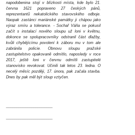
napodobenina stojí v blízkosti místa, kde bylo 21.
června 1621 popraveno 27 českých pánů,
reprezentantů nekatolického stavovského odboje.
Naopak zastánci mariánské památky ji chápou jako
výraz smíru a tolerance. - Sochař Váňa se pokusil
začít s instalací nového sloupu už loni v květnu,
dokonce se spolupracovníky odstranil část dlažby,
kvůli chybějícímu povolení k záboru mu v tom ale
zabránila policie. Obnovu sloupu pražské
zastupitelstvo opakovaně odmítlo, naposledy v roce
2017, ještě loni v červnu odmítli zastupitelé
stanovisko revokovat. Učinili tak letos 23. ledna. O
necelý měsíc později, 17. února, pak začala stavba.
Dnes by pak měl být sloup vztyčen.
______________________
______________________