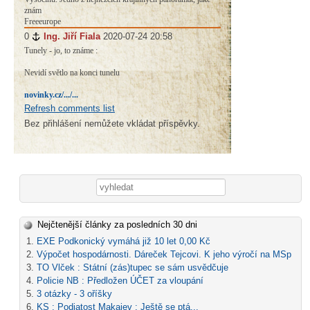
znám
Freeeurope
0
#
Ing. Jiří Fiala
2020-07-24 20:58
Tunely - jo, to známe :
Nevidí světlo na konci tunelu
novinky.cz/.../...
Refresh comments list
Bez přihlášení nemůžete vkládat příspěvky.
Vyhledávání
Nejčtenější články za posledních 30 dni
EXE Podkonický vymáhá již 10 let 0,00 Kč
Výpočet hospodárnosti. Dáreček Tejcovi. K jeho výročí na MSp
TO Vlček : Státní (zás)tupec se sám usvědčuje
Policie NB : Předložen ÚČET za vloupání
3 otázky - 3 oříšky
KS : Podjatost Makajev : Ještě se ptá...