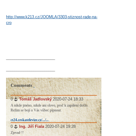
http://www.k213.cz/JOOMLA/3303-stiznost-rade-na-
cro
_______________________
_______________________
Comments
0
#
Tomáš Jadlovský
2020-07-24 18:33
A nikde jméno, nikde ani slovo, proč k zapálení došlo.
Režim se bojí o Vás vůbec pípnout.
ct24.ceskatelevize.cz/.../...
0
#
Ing. Jiří Fiala
2020-07-24 19:28
Zjevně !!