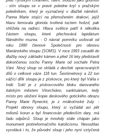
před Týnským chrámem, navíc sloužilo jako gnómon
- stín sloupu se v pravé poledne kryl s pražským
poledníkem, který je vyznačený v dlažbě náměstí.
Panna Marie stojící na přemoženém drakovi, jejíž
hlavu lemovala gloriola tvořená tuctem hvězd, pak
shlížela na radnici. Hlava světice patří k několika
částem sloupu, které přechovává lapidárium
Národního muzea. - O návrat pomníku usilovali od
roku 1990 členové Společnosti pro obnovu
Mariánského sloupu (SOMS). V roce 1993 zasadili do
dlažby nový základní kámen a před 16 lety představili
dokončenou sochu Panny Marie od sochaře Petra
Váni. Nový sloup se skládá z desítek opracovaných
dílů o celkové váze 118 tun. Šestimetrový a 22 tun
vážící dřík sloupu je z pískovce, pro který byl Váňa v
Indii. Sokl je z pískovcového bloku darovaného
italským městem Vitorchiáno, sanktuárium, tedy
místo pro uložení kopie deskového gotického obrazu
Panny Marie Rynecké, je z mrákotínské žuly. -
Projekt obnovy sloupu, který si vyžádal asi pět
milionů korun a byl financován především dary, má
řadu odpůrců. Sloup je mnohdy stále chápán jako
monument protireformačního katolicismu. Nesouhlas
vyvolává i to, že původní sloup i jeho nyní vztyčená