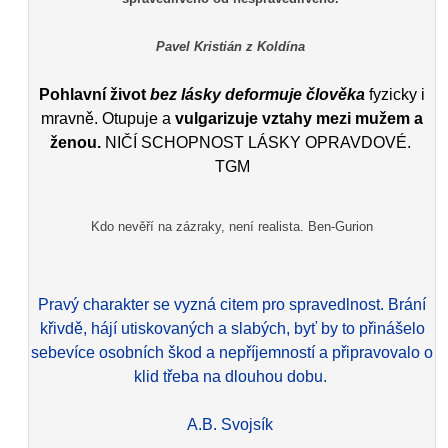
Pavel Kristián z Koldína
Pohlavní život
bez lásky deformuje člověka
fyzicky i
mravně. Otupuje a
vulgarizuje vztahy mezi mužem a
ženou.
NIČÍ SCHOPNOST LÁSKY OPRAVDOVÉ.
TGM
Kdo nevěří na zázraky, není realista. Ben-Gurion
Pravý charakter se vyzná citem pro spravedlnost. Brání
křivdě, hájí utiskovaných a slabých, byť by to přinášelo
sebevíce osobních škod a nepříjemností a připravovalo o
klid třeba na dlouhou dobu.
A.B. Svojsík