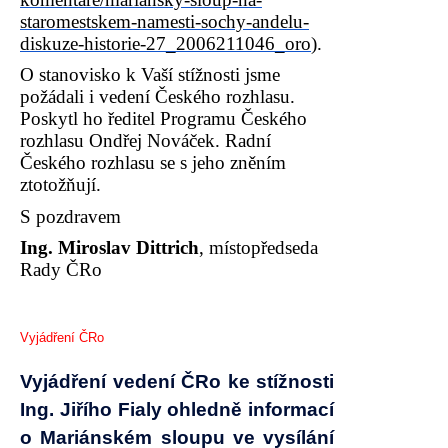
staromestskem-namesti-sochy-
andelu-
diskuze-historie-27_
2006211046_oro
).
O stanovisko k Vaší stížnosti jsme
požádali i vedení Českého rozhlasu.
Poskytl ho ředitel Programu Českého
rozhlasu Ondřej Nováček. Radní
Českého rozhlasu se s jeho zněním
ztotožňují.
S pozdravem
Ing. Miroslav Dittrich
, místopředseda
Rady ČRo
Vyjádření ČRo
Vyjádření vedení ČRo ke stížnosti
Ing. Jiřího Fialy ohledně informací
o Mariánském sloupu ve vysílání