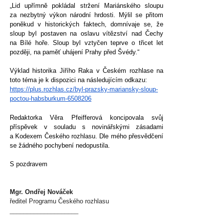
„Lid upřímně pokládal stržení Mariánského sloupu
za nezbytný výkon národní hrdosti. Mýlil se přitom
poněkud v historických faktech, domnívaje se, že
sloup byl postaven na oslavu vítězství nad Čechy
na Bílé hoře. Sloup byl vztyčen teprve o třicet let
později, na paměť uhájení Prahy před Švédy.“
Výklad historika Jiřího Raka v Českém rozhlase na
toto téma je k dispozici na následujícím odkazu:
https://plus.rozhlas.cz/byl-
prazsky-mariansky-sloup-
poctou-habsburkum-6508206
Redaktorka Věra Pfeifferová koncipovala svůj
příspěvek v souladu s novinářskými zásadami
a Kodexem Českého rozhlasu. Dle mého přesvědčení
se žádného pochybení nedopustila.
S pozdravem
Mgr. Ondřej Nováček
ředitel Programu Českého rozhlasu
____________________