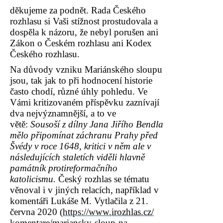
děkujeme za podnět. Rada Českého
rozhlasu si Vaši stížnost prostudovala a
dospěla k názoru, že nebyl porušen ani
Zákon o Českém rozhlasu ani Kodex
Českého rozhlasu.
Na důvody vzniku Mariánského sloupu
jsou, tak jak to při hodnocení historie
často chodí, různé úhly pohledu. Ve
Vámi kritizovaném příspěvku zaznívají
dva nejvýznamnější, a to ve
větě:
Sousoší z dílny Jana Jiřího Bendla
mělo připomínat záchranu Prahy před
Švédy v roce 1648, kritici v něm ale v
následujících staletích viděli hlavně
památník protireformačního
katolicismu.
Český rozhlas se tématu
věnoval i v jiných relacích, například v
komentáři Lukáše M. Vytlačila z 21.
června 2020 (
https://www.irozhlas.cz/
komentare/mariansky-sloup-na-