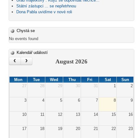
Úřad majetkový : Když se odpovídat nechce...
Státní zástupci ... se nepřetrhnou
Dona Pabla uvidíme v nové roli
Chystá se
No events found
Kalendář událostí
‹
›
August 2026
Mon
Tue
Wed
Thu
Fri
Sat
Sun
27
28
29
30
31
1
2
3
4
5
6
7
8
9
10
11
12
13
14
15
16
17
18
19
20
21
22
23