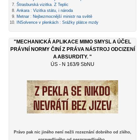
Štrasburská vizitka. Z Teplic
Ankara : Vizitka státu, i národa
Metnar : Nejbezmocnější ministr na světě
INSolvence v plenkách : Srážky plátce mzdy
"MECHANICKÁ APLIKACE MIMO SMYSL A ÚČEL
PRÁVNÍ NORMY ČINÍ Z PRÁVA NÁSTROJ ODCIZENÍ
A ABSURDITY. "
ÚS - N 163/9 SbNU
Právo pak nic jiného není nežli rozeznání dobrého od zlého,
spravedlivého od nespravedlivého.