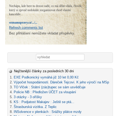
Nechápu, kde bere tu drzost radit, co má dělat vláda, člověk,
který si zjevně nedokáže zorganizovat chod vlastní
kanceláře...
seznamzpravy.cz/.../...
Refresh comments list
Bez přihlášení nemůžete vkládat příspěvky.
Vyhledávání
Nejčtenější články za posledních 30 dni
EXE Podkonický vymáhá již 10 let 0,00 Kč
Výpočet hospodárnosti. Dáreček Tejcovi. K jeho výročí na MSp
TO Vlček : Státní (zás)tupec se sám usvědčuje
Policie NB : Předložen ÚČET za vloupání
3 otázky - 3 oříšky
KS : Podjatost Makajev : Ještě se ptá...
Štrasburská vizitka. Z Teplic
INSolvence v plenkách : Srážky plátce mzdy