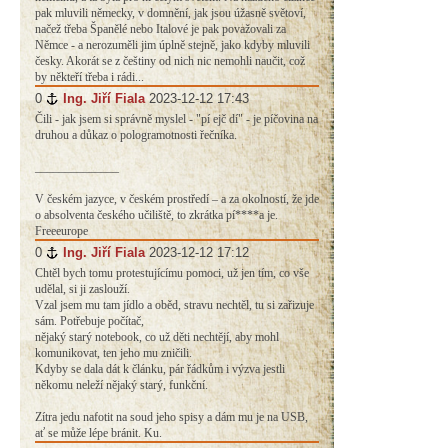
pak mluvili německy, v domnění, jak jsou úžasně světoví,
načež třeba Španělé nebo Italové je pak považovali za
Němce - a nerozuměli jim úplně stejně, jako kdyby mluvili
česky. Akorát se z češtiny od nich nic nemohli naučit, což
by někteří třeba i rádi...
0
#
Ing. Jiří Fiala
2023-12-12 17:43
Čili - jak jsem si správně myslel - "pí ejč dí" - je píčovina na
druhou a důkaz o pologramotnosti řečníka.
______________
V českém jazyce, v českém prostředí – a za okolností, že jde
o absolventa českého učiliště, to zkrátka pí****a je.
Freeeurope
0
#
Ing. Jiří Fiala
2023-12-12 17:12
Chtěl bych tomu protestujícímu pomoci, už jen tím, co vše
udělal, si ji zaslouží.
Vzal jsem mu tam jídlo a oběd, stravu nechtěl, tu si zařizuje
sám. Potřebuje počítač,
nějaký starý notebook, co už děti nechtějí, aby mohl
komunikovat, ten jeho mu zničili.
Kdyby se dala dát k článku, pár řádkům i výzva jestli
někomu neleží nějaký starý, funkční.
Zítra jedu nafotit na soud jeho spisy a dám mu je na USB,
ať se může lépe bránit. Ku.