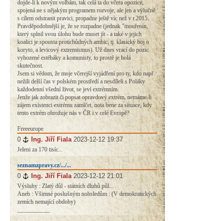
dojde-li k novým volbám, tak celá ta do včera opozice,
spojená ne s nějakým programem rozvoje, ale jen a výlučně
s cílem odstranit pravici, propadne ještě víc než v r.2015.
Pravděpodobnější je, že se rozpadne (jednak "mouřenín,
který splnil svou úlohu bude muset jít - a také v jejich
koalici je spousta protichůdných ambic, tj. klasický boj o
koryto, a levicový extremismus). Už dnes vrací do pozic
vyhozené estébáky a komunisty, to prostě je holá
skutečnost.
Jsem si vědom, že moje včerejší vyjádření pro ty, kdo např.
nežili delší čas v polském prostředí a nesdíleli s Poláky
každodenní všední život, se jeví extrémním.
Jenže jak zobrazit či popsat opravdový extrém, nemáme-li
zájem existenci extrému zamlčet, nota bene za situace, kdy
tento extrém ohrožuje nás v ČR i v celé Evropě?
Freeeurope
0
#
Ing. Jiří Fiala
2023-12-12 19:37
Jeleni za 170 tisíc...
seznamzpravy.cz/.../...
0
#
Ing. Jiří Fiala
2023-12-12 21:01
Výsluhy : Zlatý důl - státních dluhů půl...
Aneb : Všimné poslušným nohsledům : (V demokratických
zemích nemající obdoby)
___________