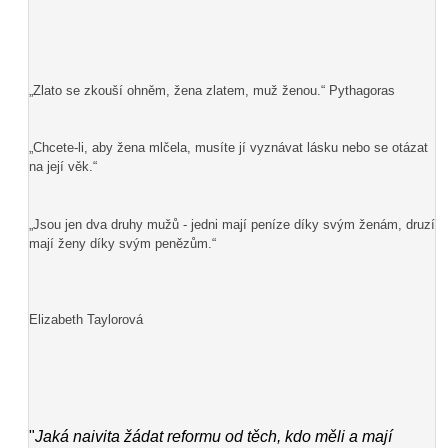
„Zlato se zkouší ohněm, žena zlatem, muž ženou.“ Pythagoras
„Chcete-li, aby žena mlčela, musíte jí vyznávat lásku nebo se otázat
na její věk.“
„Jsou jen dva druhy mužů - jedni mají peníze díky svým ženám, druzí
mají ženy díky svým penězům.“
Elizabeth Taylorová
"
Jaká naivita žádat reformu od těch, kdo měli a mají