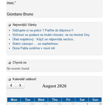
moc.
"
Giordano Bruno
Nejnovější články
Stěžujete si na policii ? Patříte do blázince !!
Stížnost se podává na hrubé chování, ne na trestné činy
Úřad majetkový : Když se odpovídat nechce...
Státní zástupci ... se nepřetrhnou
Dona Pabla uvidíme v nové roli
Chystá se
No events found
Kalendář událostí
‹
›
August 2026
Mon
Tue
Wed
Thu
Fri
Sat
Sun
27
28
29
30
31
1
2