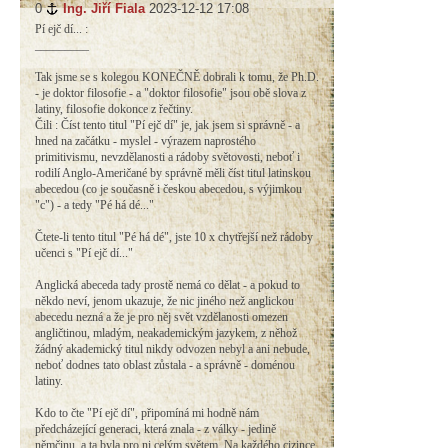
0
#
Ing. Jiří Fiala
2023-12-12 17:08
Pí ejč dí... :
_________
Tak jsme se s kolegou KONEČNĚ dobrali k tomu, že Ph.D.
- je doktor filosofie - a "doktor filosofie" jsou obě slova z
latiny, filosofie dokonce z řečtiny.
Čili : Číst tento titul "Pí ejč dí" je, jak jsem si správně - a
hned na začátku - myslel - výrazem naprostého
primitivismu, nevzdělanosti a rádoby světovosti, neboť i
rodilí Anglo-Američané by správně měli číst titul latinskou
abecedou (co je současně i českou abecedou, s výjimkou
"c") - a tedy "Pé há dé..."
Čtete-li tento titul "Pé há dé", jste 10 x chytřejší než rádoby
učenci s "Pí ejč dí..."
Anglická abeceda tady prostě nemá co dělat - a pokud to
někdo neví, jenom ukazuje, že nic jiného než anglickou
abecedu nezná a že je pro něj svět vzdělanosti omezen
angličtinou, mladým, neakademickým jazykem, z něhož
žádný akademický titul nikdy odvozen nebyl a ani nebude,
neboť dodnes tato oblast zůstala - a správně - doménou
latiny.
Kdo to čte "Pí ejč dí", připomíná mi hodně nám
předcházející generaci, která znala - z války - jedině
němčinu, a ta byla pro ni celým světem. Na každého cizince