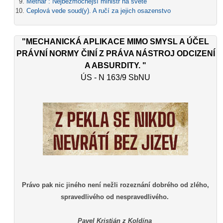
Metnar : Nejbezmocnější ministr na světě
Ceplová vede soud(y). A ručí za jejich osazenstvo
"MECHANICKÁ APLIKACE MIMO SMYSL A ÚČEL
PRÁVNÍ NORMY ČINÍ Z PRÁVA NÁSTROJ ODCIZENÍ
A ABSURDITY. "
ÚS - N 163/9 SbNU
Právo pak nic jiného není nežli rozeznání dobrého od zlého,
spravedlivého od nespravedlivého.
Pavel Kristián z Koldína