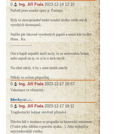
0
#
Ing. Jiří Fiala
2023-12-14 12:10
Nafotil jsem soudní spisy p. Pazoura.
Byly to skoroprázdné tenké soudní složky vedle mých
vysokých tlustospisů.
Stačilo pár šikovně vyrobených papírů a nemá kde bydlet...
Hnus.. Ku.
____________
Oni ti hajzli nejradši útočí na ty, co se nedovedou bránit,
nebo aspoň na ty, co si to o nich myslí.
Na silné nikdy, ti by s nimi mohli zatočit.
Někdy se ovšem přepočítaj...
0
#
Ing. Jiří Fiala
2023-12-17 16:57
Valorizace ve věznicích :
lidovky.cz/.../...
0
#
Ing. Jiří Fiala
2023-12-17 19:11
Tragikomický kašpar otevřeně přiznává :
Důvěra lidí v instituce se propadla na historické minimum...
(Vzdor jeho slibům o pravém opaku...). Jeho nejlepší a
nejvýmluvnější vizitka.