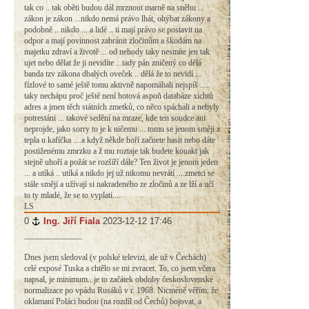
tak co .. tak oběti budou dál mrznout marně na sněhu ...
zákon je zákon ...nikdo nemá právo lhát, ohýbat zákony a
podobně .. nikdo ... a lidé .. ti mají právo se postavit na
odpor a mají povinnost zabránit zločinům a škodám na
majetku zdraví a životě ... od nehody taky nesmíte jen tak
ujet nebo dělat že ji nevidíte ...tady pán zničený co dělá
banda tzv zákona dbalých oveček .. dělá že to nevidí ...
fízlové to samé ještě tomu aktivně napomáhali nejspíš .....
taky nechápu proč ještě není hotová aspoň databáze xichtů
adres a jmen těch státních zmetků, co něco spáchali a nebyly
potrestáni ... takové sedění na mraze, kde ten soudce ani
neprojde, jako sorry to je k ničemu ... tomu se jenom smějí z
tepla u kafíčka ....a když někde hoří začnete hasit nebo dáte
postiženému zmrzku a ž mu roztaje tak budete kouakt jak
stejně uhoří a požát se rozšíří dále? Ten život je jenom jeden
... a utíká .. utíká a nikdo jej už nikomu nevrátí ....zmetci se
stále smějí a užívají si nakradeného ze zločinů a ze lží a učí
to ty mladé, že se to vyplatí....
LS
0
#
Ing. Jiří Fiala
2023-12-12 17:46
______________
Dnes jsem sledoval (v polské televizi, ale už v Čechách)
celé exposé Tuska a chtělo se mi zvracet. To, co jsem včera
napsal, je minimum...je to začátek obdoby československé
normalizace po vpádu Rusáků v r. 1968. Nicméně věřím, že
oklamaní Poláci budou (na rozdíl od Čechů) bojovat, a