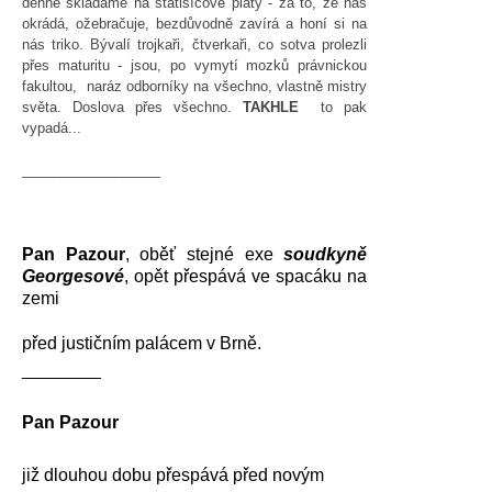
denně skládáme na statisícové platy - za to, že nás
okrádá, ožebračuje, bezdůvodně zavírá a honí si na
nás triko. Bývalí trojkaři, čtverkaři, co sotva prolezli
přes maturitu - jsou, po vymytí mozků právnickou
fakultou, naráz odborníky na všechno, vlastně mistry
světa. Doslova přes všechno.
TAKHLE
to pak
vypadá...
__________________
Pan Pazour
, oběť stejné exe
soudkyně
Georgesové
, opět přespává ve spacáku na
zemi
před justičním palácem v Brně.
________
Pan Pazour
již dlouhou dobu přespává před novým