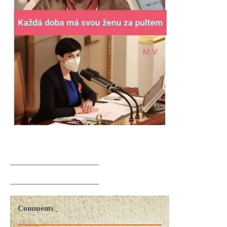
_________________________
_________________________
Comments