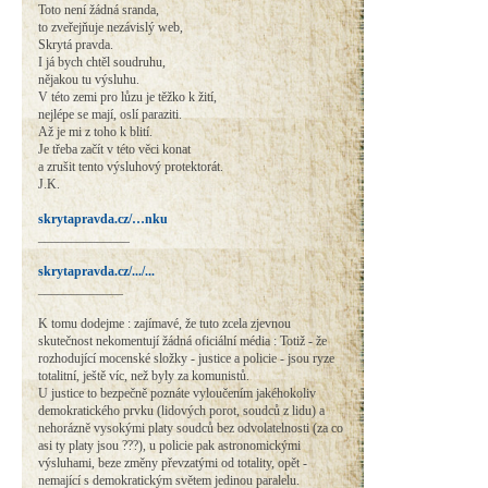
Toto není žádná sranda,
to zveřejňuje nezávislý web,
Skrytá pravda.
I já bych chtěl soudruhu,
nějakou tu výsluhu.
V této zemi pro lůzu je těžko k žití,
nejlépe se mají, oslí paraziti.
Až je mi z toho k blití.
Je třeba začít v této věci konat
a zrušit tento výsluhový protektorát.
J.K.
skrytapravda.cz/…nku
______________
skrytapravda.cz/.../...
_____________
K tomu dodejme : zajímavé, že tuto zcela zjevnou
skutečnost nekomentují žádná oficiální média : Totiž - že
rozhodující mocenské složky - justice a policie - jsou ryze
totalitní, ještě víc, než byly za komunistů.
U justice to bezpečně poznáte vyloučením jakéhokoliv
demokratického prvku (lidových porot, soudců z lidu) a
nehorázně vysokými platy soudců bez odvolatelnosti (za co
asi ty platy jsou ???), u policie pak astronomickými
výsluhami, beze změny převzatými od totality, opět -
nemající s demokratickým světem jedinou paralelu.