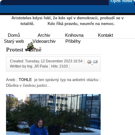
Open Menu
Aristoteles kdysi řekl, že kdo spí v demokracii, probudí se v
totalitě. Kdo říká pravdu, neumře na nemoc.
Domů
Archiv
Knihovna
Kontakt
Starý web
Videoarchiv
Příběhy
Protest v Brně
Created: Tuesday, 12 December 2023 16:54
Written by Ing. Jiří Fiala
Hits: 2103
Aneb :
TOHLE
je ten správný typ na anketní otázku :
Důvěra v českou justici...