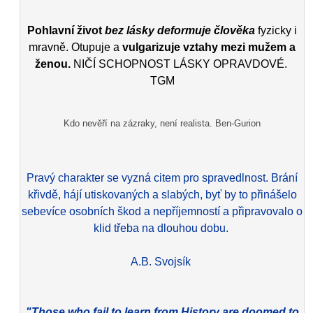
Pohlavní život
bez lásky deformuje člověka
fyzicky i
mravně. Otupuje a
vulgarizuje vztahy mezi mužem a
ženou.
NIČÍ SCHOPNOST LÁSKY OPRAVDOVÉ.
TGM
Kdo nevěří na zázraky, není realista. Ben-Gurion
Pravý charakter se vyzná citem pro spravedlnost. Brání
křivdě, hájí utiskovaných a slabých, byť by to přinášelo
sebevíce osobních škod a nepříjemností a připravovalo o
klid třeba na dlouhou dobu.
A.B. Svojsík
"Those who fail to learn from History are doomed to