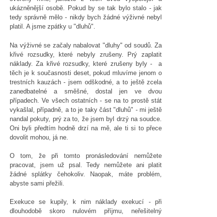
ukázněnější osobě. Pokud by se tak bylo stalo - jak
tedy správně mělo - nikdy bych žádné výživné nebyl
platil. A jsme zpátky u "dluhů".
Na výživné se začaly nabalovat "dluhy" od soudů. Za
křivé rozsudky, které nebyly zrušeny. Prý zaplatit
náklady. Za křivé rozsudky, které zrušeny byly - a
těch je k současnosti deset, pokud mluvíme jenom o
trestních kauzách - jsem odškodné, a to ještě zcela
zanedbatelné a směšné, dostal jen ve dvou
případech. Ve všech ostatních - se na to prostě stát
vykašlal, případně, a to je taky část "dluhů" - mi ještě
nandal pokuty, prý za to, že jsem byl drzý na soudce.
Oni byli předtím hodně drzí na mě, ale ti si to přece
dovolit mohou, já ne.
O tom, že při tomto pronásledování nemůžete
pracovat, jsem už psal. Tedy nemůžete ani platit
žádné splátky čehokoliv. Naopak, máte problém,
abyste sami přežili.
Exekuce se kupily, k nim náklady exekucí - při
dlouhodobě skoro nulovém příjmu, neřešitelný