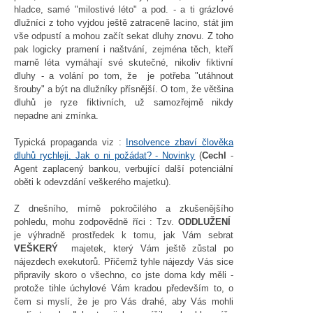
hladce, samé "milostivé léto" a pod. - a ti grázlové
dlužníci z toho vyjdou ještě zatraceně lacino, stát jim
vše odpustí a mohou začít sekat dluhy znovu. Z toho
pak logicky pramení i naštvání, zejména těch, kteří
marně léta vymáhají své skutečné, nikoliv fiktivní
dluhy - a volání po tom, že je potřeba "utáhnout
šrouby" a být na dlužníky přísnější. O tom, že většina
dluhů je ryze fiktivních, už samozřejmě nikdy
nepadne ani zmínka.
Typická propaganda viz :
Insolvence zbaví člověka
dluhů rychleji. Jak o ni požádat? - Novinky
(
Cechl
-
Agent zaplacený bankou, verbující další potenciální
oběti k odevzdání veškerého majetku).
Z dnešního, mírně pokročilého a zkušenějšího
pohledu, mohu zodpovědně říci : Tzv.
ODDLUŽENÍ
je výhradně prostředek k tomu, jak Vám sebrat
VEŠKERÝ
majetek, který Vám ještě zůstal po
nájezdech exekutorů. Přičemž tyhle nájezdy Vás sice
připravily skoro o všechno, co jste doma kdy měli -
protože tihle úchylové Vám kradou především to, o
čem si myslí, že je pro Vás drahé, aby Vás mohli