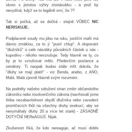
skoro s jistotou výhry stonásobku - a proč by
nevydíral, když se to legálně smí, že ??
Tak si počká, až se dočká - stejně VŮBEC
NIC
NERISKUJE.
Podplacené soudy mu jdou na ruku, justiční mafii má
dávno zmáklou, za to jí "pustí chlup". A olupování
"dlužníků" o celé násobky původních částek u nás -
kupodivu - nikoho nevzrušuje. Tedy hlavně ne ty, co
by je to vzrušovat mělo. Především poslance a
senátory. Ti naopak budou stále mlít dokola, že
"dluhy se mají platit" - viz Benda, anebo, z ANO,
Malá. Malá zjevně hlavně svým rozumem.
Na podněty našeho sdružení stran změn občanského
zákoníku nebo insolvenčního zákona (navrhovali jsme
třeba nezabavitelnost obydlí dlužníka nebo zavedení
promlčecích lhůt na všechny druhy exekucí, aby se
nevymáhaly dluhy 20 a více let staré) - ZÁSADNĚ
DOTYČNÍ NEReAGUJÍ. Nijak.
Zkušenost říká, že kdo nereaguje, ač musí dobře