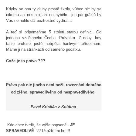
Kdyby se oba ty dluhy prostě škrtly, vůbec nic by se
nikomu ani nestalo, ani nechybělo - jen pár grázlů by
Vás nemohlo dál beztrestně vydírat...
A teď si připomeňme 5 století starou definici. Od
jednoho vzdělaného Čecha. Právníka. Z doby, kdy
tahle profese ještě netrpěla hanlivým přídechem.
Máme ji na stránkách od samého počátku.
Cože je to právo ???
Právo pak nic jiného není nežli rozeznání dobrého
od zlého, spravedlivého od nespravedlivého.
Pavel Kristián z Koldína
Kdo chce tvrdit, že výše popsané -
JE
SPRAVEDLIVÉ
?? Ukažte mi ho !!!