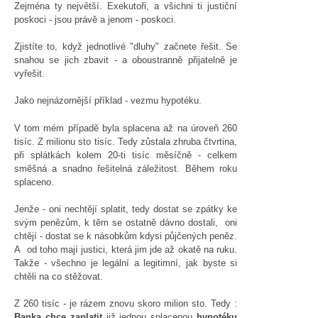
Zejména ty největší. Exekutoři, a všichni ti justiční
poskoci - jsou právě a jenom - poskoci.
Zjistíte to, když jednotlivé "dluhy" začnete řešit. Se
snahou se jich zbavit - a oboustranně přijatelně je
vyřešit.
Jako nejnázornější příklad - vezmu hypotéku.
V tom mém případě byla splacena až na úroveň 260
tisíc. Z milionu sto tisíc. Tedy zůstala zhruba čtvrtina,
při splátkách kolem 20-ti tisíc měsíčně - celkem
směšná a snadno řešitelná záležitost. Během roku
splaceno.
Jenže - oni nechtějí splatit, tedy dostat se zpátky ke
svým penězům, k těm se ostatně dávno dostali, oni
chtějí - dostat se k násobkům kdysi půjčených peněz.
A od toho mají justici, která jim jde až okatě na ruku.
Takže - všechno je legální a legitimní, jak byste si
chtěli na co stěžovat.
Z 260 tisíc - je rázem znovu skoro milion sto. Tedy :
Banka chce zaplatit
již jednou splacenou
hypotéku