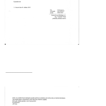
________________