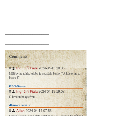
________________________
________________________
Comments
0
#
Ing. Jiří Fiala
2024-04-13 19:06
Měli by na tohle, kdyby je nedržely banky ? A kde ty na to
berou ??
idnes.cz/.../...
0
#
Ing. Jiří Fiala
2024-04-13 19:07
O kreditním systému :
dfens-cz.com/.../
0
#
Allan
2024-04-14 07:53