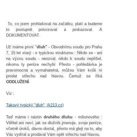
To, co jsem prohlašoval na začátku, platí a budeme
to postupně potvrzovat a prokazovat. A
DOKUMENTOVAT.
Už máme první "
dluh"
- Obvodnímu soudu pro Prahu
7, 15 let starý - s typickou strukturou : Nikdo se - ani
na výzvu soudu - neozval, nikdo k soudu nepřišel,
nikomu ty peníze nechybí. Přesto - pohledávka je
pravomocná a vymahatelná, můžou Vám kvůli ní
prodat střechu nad hlavou. Čemuž se říká
ODDLUŽENÍ
.
Viz :
Takový typický "dluh", (k213.cz)
Teď máme i nástin
druhého dluhu
- milionového :
Věřitel ani neví, jak se dlužník jmenuje, svoje peníze,
včetně úroků, dávno dostal, přesto má glejt na to, aby
Vás vydíral a prodával Vám opět střechu nad hlavou.