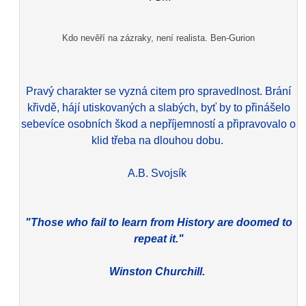
Kdo nevěří na zázraky, není realista. Ben-Gurion
Pravý charakter se vyzná citem pro spravedlnost. Brání
křivdě, hájí utiskovaných a slabých, byť by to přinášelo
sebevíce osobních škod a nepříjemností a připravovalo o
klid třeba na dlouhou dobu.
A.B. Svojsík
"Those who fail to learn from History are doomed to
repeat it."
Winston Churchill.