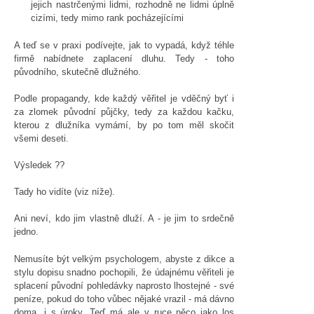
jejich nastrčenými lidmi, rozhodně ne lidmi úplně
cizími, tedy mimo rank pocházejícími
A teď se v praxi podívejte, jak to vypadá, když téhle
firmě nabídnete zaplacení dluhu. Tedy - toho
původního, skutečně dlužného.
Podle propagandy, kde každý věřitel je vděčný byť i
za zlomek původní půjčky, tedy za každou kačku,
kterou z dlužníka vymámí, by po tom měl skočit
všemi deseti.
Výsledek ??
Tady ho vidíte (viz níže).
Ani neví, kdo jim vlastně dluží. A - je jim to srdečně
jedno.
Nemusíte být velkým psychologem, abyste z dikce a
stylu dopisu snadno pochopili, že údajnému věřiteli je
splacení původní pohledávky naprosto lhostejné - své
peníze, pokud do toho vůbec nějaké vrazil - má dávno
doma, i s úroky. Teď má ale v ruce něco jako los