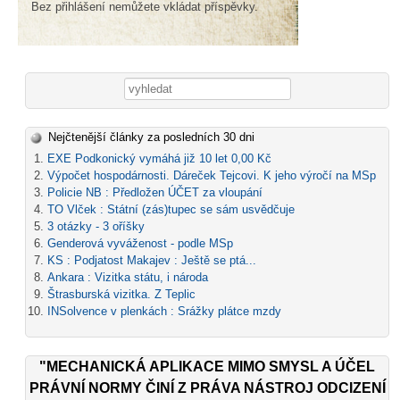
Bez přihlášení nemůžete vkládat příspěvky.
Vyhledávání
Nejčtenější články za posledních 30 dni
EXE Podkonický vymáhá již 10 let 0,00 Kč
Výpočet hospodárnosti. Dáreček Tejcovi. K jeho výročí na MSp
Policie NB : Předložen ÚČET za vloupání
TO Vlček : Státní (zás)tupec se sám usvědčuje
3 otázky - 3 oříšky
Genderová vyváženost - podle MSp
KS : Podjatost Makajev : Ještě se ptá...
Ankara : Vizitka státu, i národa
Štrasburská vizitka. Z Teplic
INSolvence v plenkách : Srážky plátce mzdy
"MECHANICKÁ APLIKACE MIMO SMYSL A ÚČEL
PRÁVNÍ NORMY ČINÍ Z PRÁVA NÁSTROJ ODCIZENÍ