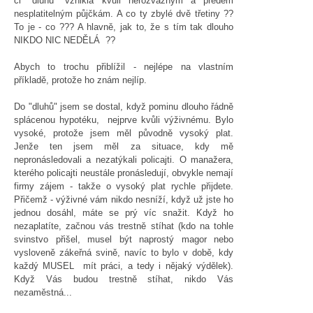
či "dluhů" vznikla kvůli nerozvážným a předem
nesplatitelným půjčkám. A co ty zbylé dvě třetiny ??
To je - co ??? A hlavně, jak to, že s tím tak dlouho
NIKDO NIC NEDĚLÁ ??
Abych to trochu přiblížil - nejlépe na vlastním
příkladě, protože ho znám nejlíp.
Do "dluhů" jsem se dostal, když pominu dlouho řádně
splácenou hypotéku, nejprve kvůli výživnému. Bylo
vysoké, protože jsem měl původně vysoký plat.
Jenže ten jsem měl za situace, kdy mě
nepronásledovali a nezatýkali policajti. O manažera,
kterého policajti neustále pronásledují, obvykle nemají
firmy zájem - takže o vysoký plat rychle přijdete.
Přičemž - výživné vám nikdo nesníží, když už jste ho
jednou dosáhl, máte se prý víc snažit. Když ho
nezaplatíte, začnou vás trestně stíhat (kdo na tohle
svinstvo přišel, musel být naprostý magor nebo
vysloveně zákeřná svině, navíc to bylo v době, kdy
každý MUSEL mít práci, a tedy i nějaký výdělek).
Když Vás budou trestně stíhat, nikdo Vás
nezaměstná...