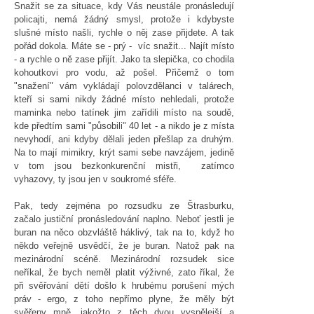
Snažit se za situace, kdy Vás neustále pronásledují
policajti, nemá žádný smysl, protože i kdybyste
slušné místo našli, rychle o něj zase přijdete. A tak
pořád dokola. Máte se - prý - víc snažit... Najít místo
- a rychle o ně zase přijít. Jako ta slepička, co chodila
kohoutkovi pro vodu, až pošel. Přičemž o tom
"snažení" vám vykládají polovzdělanci v talárech,
kteří si sami nikdy žádné místo nehledali, protože
maminka nebo tatínek jim zařídili místo na soudě,
kde předtím sami "působili" 40 let - a nikdo je z místa
nevyhodí, ani kdyby dělali jeden přešlap za druhým.
Na to mají mimikry, krýt sami sebe navzájem, jedině
v tom jsou bezkonkurenční mistři, zatímco
vyhazovy, ty jsou jen v soukromé sféře.
Pak, tedy zejména po rozsudku ze Štrasburku,
začalo justiční pronásledování naplno. Neboť jestli je
buran na něco obzvláště háklivý, tak na to, když ho
někdo veřejně usvědčí, že je buran. Natož pak na
mezinárodní scéně. Mezinárodní rozsudek sice
neříkal, že bych neměl platit výživné, zato říkal, že
při svěřování dětí došlo k hrubému porušení mých
práv - ergo, z toho nepřímo plyne, že měly být
svěřeny mně, jakožto z těch dvou vyspělejší a