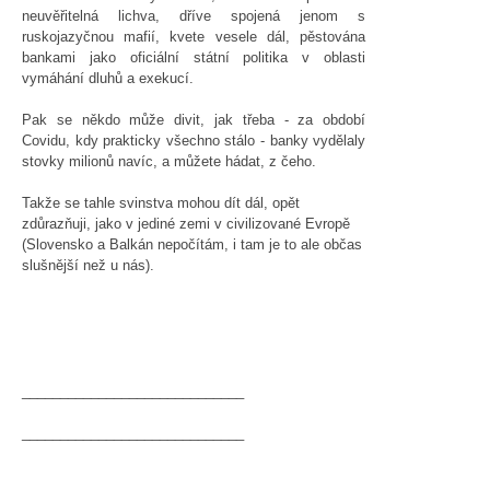
neuvěřitelná lichva, dříve spojená jenom s
ruskojazyčnou mafií, kvete vesele dál, pěstována
bankami jako oficiální státní politika v oblasti
vymáhání dluhů a exekucí.
Pak se někdo může divit, jak třeba - za období
Covidu, kdy prakticky všechno stálo - banky vydělaly
stovky milionů navíc, a můžete hádat, z čeho.
Takže se tahle svinstva mohou dít dál, opět
zdůrazňuji, jako v jediné zemi v civilizované Evropě
(Slovensko a Balkán nepočítám, i tam je to ale občas
slušnější než u nás).
_____________________________
_____________________________