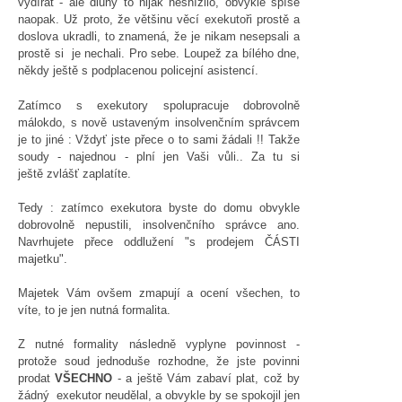
vydírat - ale dluhy to nijak nesnížilo, obvykle spíše
naopak. Už proto, že většinu věcí exekutoři prostě a
doslova ukradli, to znamená, že je nikam nesepsali a
prostě si je nechali. Pro sebe. Loupež za bílého dne,
někdy ještě s podplacenou policejní asistencí.
Zatímco s exekutory spolupracuje dobrovolně
málokdo, s nově ustaveným insolvenčním správcem
je to jiné : Vždyť jste přece o to sami žádali !! Takže
soudy - najednou - plní jen Vaši vůli.. Za tu si
ještě zvlášť zaplatíte.
Tedy : zatímco exekutora byste do domu obvykle
dobrovolně nepustili, insolvenčního správce ano.
Navrhujete přece oddlužení "s prodejem ČÁSTI
majetku".
Majetek Vám ovšem zmapují a ocení všechen, to
víte, to je jen nutná formalita.
Z nutné formality následně vyplyne povinnost -
protože soud jednoduše rozhodne, že jste povinni
prodat
VŠECHNO
- a ještě Vám zabaví plat, což by
žádný exekutor neudělal, a obvykle by se spokojil jen