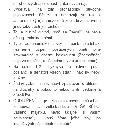
off shorových společností z daňových rájů
Vydělávají na tom stonásobky původně
půjčovaných částek a dostávají se tak k
astronomickým, samozřejmě zcela bezpracným a
jinde také trestným ziskům
To je hlavní důvod, proč se "nedaří" na téhle
džungli cokoliv změnit
Tyto astronomické zisky bank předchází
nezměrné utrpení postižených obětí, plně
srovnatelné s oběťmi holokaustu (Znemožnění
nejprve sociální, a následně i fyzické existence).
Na celém EXE byznysu se aktivně podílí
poslanci a senátoři všech stran, jinak by nebyl
možný
Žádný zákon u nás nebyl zpracován s ohledem
na dlužníky a pokud to někdo tvrdí, vědomě a
cíleně lže
ODDLUŽENÍ je zlegalizovaným způsobem
zmapování a velkokrádeže VEŠKERÉHO
Vašeho majetku, navíc údajně "s Vaším
souhlasem", který Vám ještě zbyl po
loupeživých nájezdech exekutorů