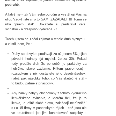
podruhé.
A když ne - tak Vám seberou dům a vystěhují Vás na
ulici. Vždyť jste si o to SAMI ZAŽÁDALI !!! Tomu se
říká "právní stát". Dokážete si představit větší
svinstvo - a drzejšího vyděrače ??
Trochu jsem se začal zajímat o tenhle druh byznysu -
a zjistil jsem, že :
Dluhy se obvykle prodávají za až jenom 5% jejich
původní hodnoty (já myslel, že za 30). Pokud
tedy prodáte dluh 3x po sobě, je prakticky za
hubičku, skoro zadarmo. Přitom pravomocným
rozsudkem z něj dostanete jeho desetinásobek,
natož pak násobky toho, co Vás skutečně stál -
to budou patrně stonásobky.
Aby banky nebyly obviňovány z tohoto vydíracího
lichvářského svinstva, o kterém říci, že je to
lichva, je ještě slabé slovo, zakládají nejrůznější
s.r.o. či firmy v panenských rájích - což jsou ale
ve skutečnosti jen jimi kontrolované subjekty s