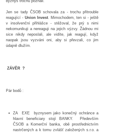
byznys trochu poznali.
Jen se tady ČSOB schovala za - trochu přitrouble
reagující -
Union Invest
. Mimochodem, ten si - ještě
v insolvenční přihlášce - stěžoval, že prý s nimi
nekomunikuji a nereaguji na jejich výzvy. Žádnou mi
sice nikdy neposlali, ale vidíte, jak reagují, když
naopak jsou vyzváni oni, aby si převzali, co jim
údajně dlužím.
ZÁVĚR ?
Pár bodů :
ZA EXE byznysem jako konečný ochránce a
hlavní beneficiary stojí BANKY. Především
ČSOB a Komerční banka, obě prostřednictvím
nastrčených a k tomu zvlášť založených s.r.o. a