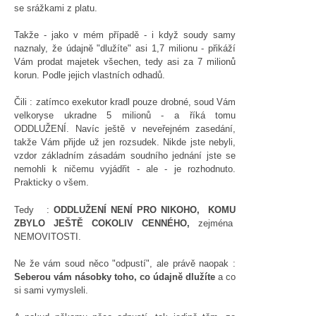
se srážkami z platu.
Takže - jako v mém případě - i když soudy samy
naznaly, že údajně "dlužíte" asi 1,7 milionu - přikáží
Vám prodat majetek všechen, tedy asi za 7 milionů
korun. Podle jejich vlastních odhadů.
Čili : zatímco exekutor kradl pouze drobné, soud Vám
velkoryse ukradne 5 milionů - a říká tomu
ODDLUŽENÍ. Navíc ještě v neveřejném zasedání,
takže Vám přijde už jen rozsudek. Nikde jste nebyli,
vzdor základním zásadám soudního jednání jste se
nemohli k ničemu vyjádřit - ale - je rozhodnuto.
Prakticky o všem.
Tedy :
ODDLUŽENÍ NENÍ PRO NIKOHO, KOMU
ZBYLO JEŠTĚ COKOLIV CENNÉHO,
zejména
NEMOVITOSTI.
Ne že vám soud něco "odpustí", ale právě naopak :
Seberou vám násobky toho, co údajně dlužíte
a co
si sami vymysleli.