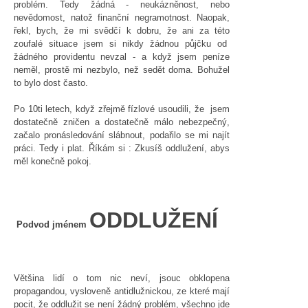
problém. Tedy žádná - neukázněnost, nebo
nevědomost, natož finanční negramotnost. Naopak,
řekl, bych, že mi svědčí k dobru, že ani za této
zoufalé situace jsem si nikdy žádnou půjčku od
žádného providentu nevzal - a když jsem peníze
neměl, prostě mi nezbylo, než sedět doma. Bohužel
to bylo dost často.
Po 10ti letech, když zřejmě fízlové usoudili, že jsem
dostatečně zničen a dostatečně málo nebezpečný,
začalo pronásledování slábnout, podařilo se mi najít
práci. Tedy i plat. Říkám si : Zkusíš oddlužení, abys
měl konečně pokoj.
ODDLUŽENÍ
Podvod jménem
Většina lidí o tom nic neví, jsouc obklopena
propagandou, vysloveně antidlužnickou, ze které mají
pocit, že oddlužit se není žádný problém, všechno jde