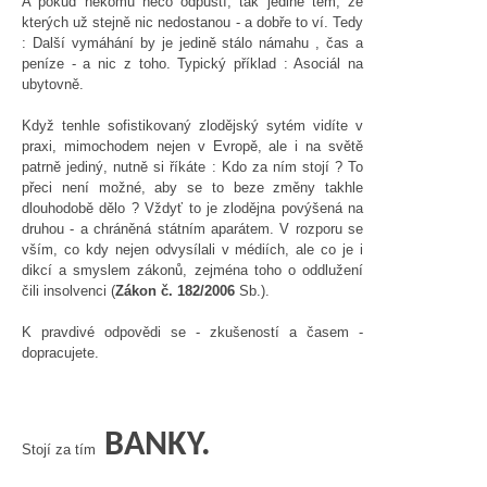
A pokud někomu něco odpustí, tak jedině těm, ze
kterých už stejně nic nedostanou - a dobře to ví. Tedy
: Další vymáhání by je jedině stálo námahu , čas a
peníze - a nic z toho. Typický příklad : Asociál na
ubytovně.
Když tenhle sofistikovaný zlodějský sytém vidíte v
praxi, mimochodem nejen v Evropě, ale i na světě
patrně jediný, nutně si říkáte : Kdo za ním stojí ? To
přeci není možné, aby se to beze změny takhle
dlouhodobě dělo ? Vždyť to je zlodějna povýšená na
druhou - a chráněná státním aparátem. V rozporu se
vším, co kdy nejen odvysílali v médiích, ale co je i
dikcí a smyslem zákonů, zejména toho o oddlužení
čili insolvenci (
Zákon č. 182/2006
Sb.).
K pravdivé odpovědi se - zkušeností a časem -
dopracujete.
BANKY.
Stojí za tím