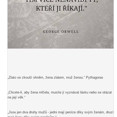
„Zlato se zkouší ohněm, žena zlatem, muž ženou.“ Pythagoras
„Chcete-li, aby žena mlčela, musíte jí vyznávat lásku nebo se otázat
na její věk.“
„Jsou jen dva druhy mužů - jedni mají peníze díky svým ženám, druzí