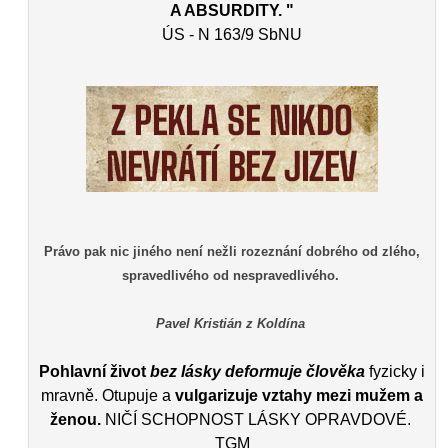
A ABSURDITY. "
ÚS - N 163/9 SbNU
Právo pak nic jiného není nežli rozeznání dobrého od zlého,
spravedlivého od nespravedlivého.
Pavel Kristián z Koldína
Pohlavní život
bez lásky deformuje člověka
fyzicky i
mravně. Otupuje a
vulgarizuje vztahy mezi mužem a
ženou.
NIČÍ SCHOPNOST LÁSKY OPRAVDOVÉ.
TGM