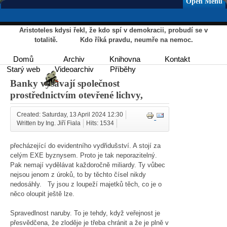
Open Menu
Aristoteles kdysi řekl, že kdo spí v demokracii, probudí se v
totalitě. Kdo říká pravdu, neumře na nemoc.
Domů
Archiv
Knihovna
Kontakt
Starý web
Videoarchiv
Příběhy
Banky vysávají společnost
prostřednictvím otevřené lichvy,
Created: Saturday, 13 April 2024 12:30
Written by Ing. Jiří Fiala
Hits: 1534
přecházející do evidentního vydřidušství. A stojí za
celým EXE byznysem. Proto je tak neporazitelný.
Pak nemají vydělávat každoročně miliardy. Ty vůbec
nejsou jenom z úroků, to by těchto čísel nikdy
nedosáhly. Ty jsou z loupeží majetků těch, co je o
něco oloupit ještě lze.
Spravedlnost naruby. To je tehdy, když veřejnost je
přesvědčena, že zloděje je třeba chránit a že je plně v