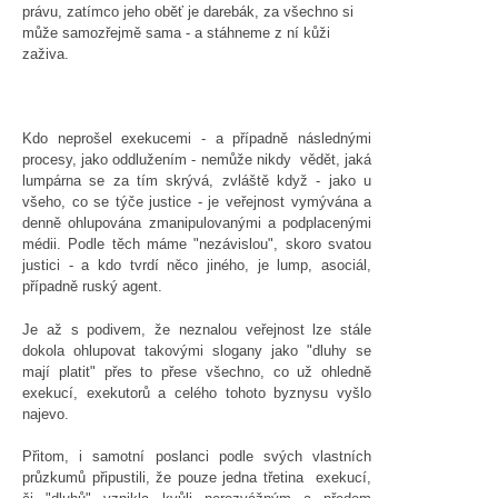
právu, zatímco jeho oběť je darebák, za všechno si
může samozřejmě sama - a stáhneme z ní kůži
zaživa.
Kdo neprošel exekucemi - a případně následnými
procesy, jako oddlužením - nemůže nikdy vědět, jaká
lumpárna se za tím skrývá, zvláště když - jako u
všeho, co se týče justice - je veřejnost vymývána a
denně ohlupována zmanipulovanými a podplacenými
médii. Podle těch máme "nezávislou", skoro svatou
justici - a kdo tvrdí něco jiného, je lump, asociál,
případně ruský agent.
Je až s podivem, že neznalou veřejnost lze stále
dokola ohlupovat takovými slogany jako "dluhy se
mají platit" přes to přese všechno, co už ohledně
exekucí, exekutorů a celého tohoto byznysu vyšlo
najevo.
Přitom, i samotní poslanci podle svých vlastních
průzkumů připustili, že pouze jedna třetina exekucí,