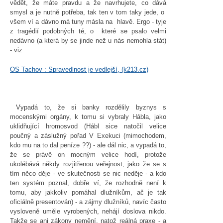
vědět, že máte pravdu a že navrhujete, co dává
smysl a je nutně potřeba, tak ten v tom taky jede, o
všem ví a dávno má tuny másla na hlavě. Ergo - tyje
z tragédií podobných té, o které se psalo velmi
nedávno (a která by se jinde než u nás nemohla stát)
- viz
OS Tachov : Spravedlnost je vedlejší, (k213.cz)
Vypadá to, že si banky rozdělily byznys s
mocenskými orgány, k tomu si vybraly Hábla, jako
uklidňující hromosvod (Hábl sice natočil velice
poučný a záslužný pořad V Exekuci (mimochodem,
kdo mu na to dal peníze ??) - ale dál nic, a vypadá to,
že se právě on mocným velice hodí, protože
ukolébává někdy rozjitřenou veřejnost, jako že se s
tím něco děje - ve skutečnosti se nic neděje - a kdo
ten systém poznal, dobře ví, že rozhodně není k
tomu, aby jakkoliv pomáhal dlužníkům, ač je tak
oficiálně presentován) - a zájmy dlužníků, navíc často
vysloveně uměle vyrobených, nehájí doslova nikdo.
Takže se ani zákony nemění, natož reálná praxe - a