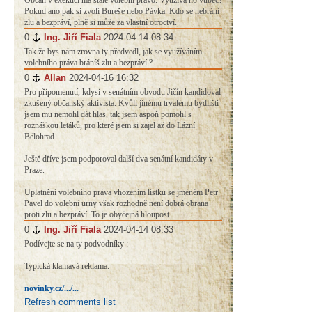
Občan v exekuci má stále volební právo. Využívá ho vůbec?
Pokud ano pak si zvolí Bureše nebo Pávka. Kdo se nebrání
zlu a bezpráví, plně si může za vlastní otroctví.
0
#
Ing. Jiří Fiala
2024-04-14 08:34
Tak že bys nám zrovna ty předvedl, jak se využíváním
volebního práva bráníš zlu a bezpráví ?
0
#
Allan
2024-04-16 16:32
Pro připomenutí, kdysi v senátním obvodu Jičín kandidoval
zkušený občanský aktivista. Kvůli jinému trvalému bydlišti
jsem mu nemohl dát hlas, tak jsem aspoň pomohl s
roznáškou letáků, pro které jsem si zajel až do Lázní
Bělohrad.
Ještě dříve jsem podporoval další dva senátní kandidáty v
Praze.
Uplatnění volebního práva vhozením lístku se jméném Petr
Pavel do volební urny však rozhodně není dobrá obrana
proti zlu a bezpráví. To je obyčejná hloupost.
0
#
Ing. Jiří Fiala
2024-04-14 08:33
Podívejte se na ty podvodníky :
Typická klamavá reklama.
novinky.cz/.../...
Refresh comments list