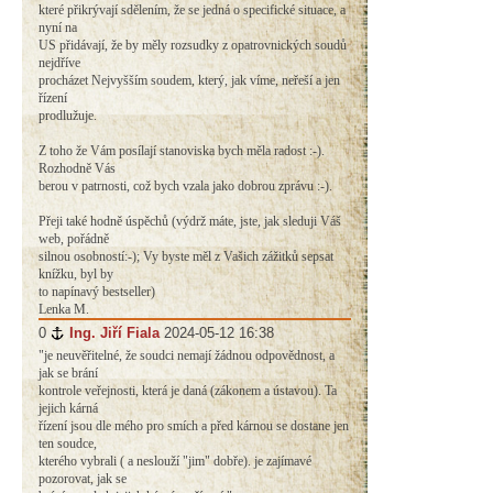
které přikrývají sdělením, že se jedná o specifické situace, a
nyní na
US přidávají, že by měly rozsudky z opatrovnických soudů
nejdříve
procházet Nejvyšším soudem, který, jak víme, neřeší a jen
řízení
prodlužuje.
Z toho že Vám posílají stanoviska bych měla radost :-).
Rozhodně Vás
berou v patrnosti, což bych vzala jako dobrou zprávu :-).
Přeji také hodně úspěchů (výdrž máte, jste, jak sleduji Váš
web, pořádně
silnou osobností:-); Vy byste měl z Vašich zážitků sepsat
knížku, byl by
to napínavý bestseller)
Lenka M.
0
#
Ing. Jiří Fiala
2024-05-12 16:38
"je neuvěřitelné, že soudci nemají žádnou odpovědnost, a
jak se brání
kontrole veřejnosti, která je daná (zákonem a ústavou). Ta
jejich kárná
řízení jsou dle mého pro smích a před kárnou se dostane jen
ten soudce,
kterého vybrali ( a neslouží "jim" dobře). je zajímavé
pozorovat, jak se