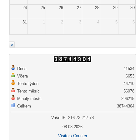
24
25
26
27
28
29
30
31
1
2
3
4
5
6
×
Dnes
11534
Včera
6653
Tento týden
44710
Tento měsíc
56078
Minulý měsíc
296215
Celkem
38744304
Vaše IP: 216.73.217.78
08.08.2026
Visitors Counter