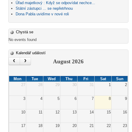
Úřad majetkový : Když se odpovídat nechce...
Státní zástupci ... se nepřetrhnou
Dona Pabla uvidíme v nové roli
Chystá se
No events found
Kalendář událostí
‹
›
August 2026
Mon
Tue
Wed
Thu
Fri
Sat
Sun
27
28
29
30
31
1
2
3
4
5
6
7
8
9
10
11
12
13
14
15
16
17
18
19
20
21
22
23