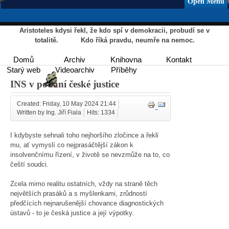
Open Menu
Aristoteles kdysi řekl, že kdo spí v demokracii, probudí se v
totalitě. Kdo říká pravdu, neumře na nemoc.
Domů
Archiv
Knihovna
Kontakt
Starý web
Videoarchiv
Příběhy
INS v podání české justice
Created: Friday, 10 May 2024 21:44
Written by Ing. Jiří Fiala
Hits: 1334
I kdybyste sehnali toho nejhoršího zločince a řekli
mu, ať vymyslí co nejprasáčtější zákon k
insolvenčnímu řízení, v životě se nevzmůže na to, co
čeští soudci.
Zcela mimo realitu ostatních, vždy na straně těch
největších prasáků a s myšlenkami, zrůdností
předčících nejnarušenější chovance diagnostických
ústavů - to je česká justice a její výpotky.