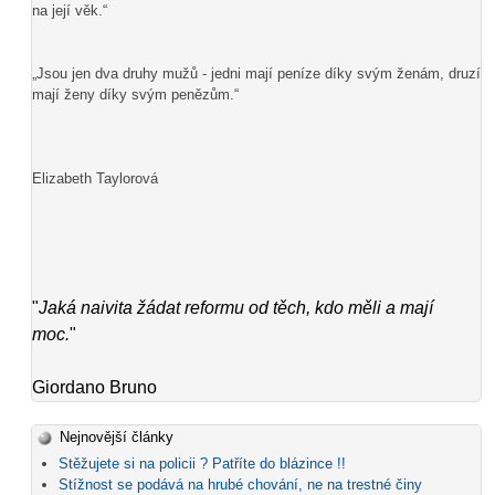
na její věk.“
„Jsou jen dva druhy mužů - jedni mají peníze díky svým ženám, druzí
mají ženy díky svým penězům.“
Elizabeth Taylorová
"
Jaká naivita žádat reformu od těch, kdo měli a mají
moc.
"
Giordano Bruno
Nejnovější články
Stěžujete si na policii ? Patříte do blázince !!
Stížnost se podává na hrubé chování, ne na trestné činy