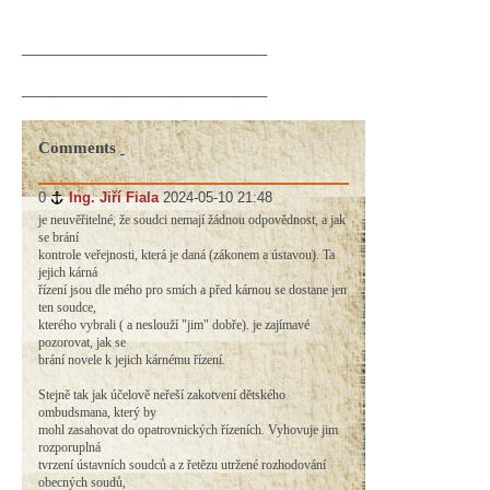
________________________________
________________________________
Comments
0
#
Ing. Jiří Fiala
2024-05-10 21:48
je neuvěřitelné, že soudci nemají žádnou odpovědnost, a jak
se brání
kontrole veřejnosti, která je daná (zákonem a ústavou). Ta
jejich kárná
řízení jsou dle mého pro smích a před kárnou se dostane jen
ten soudce,
kterého vybrali ( a neslouží "jim" dobře). je zajímavé
pozorovat, jak se
brání novele k jejich kárnému řízení.
Stejně tak jak účelově neřeší zakotvení dětského
ombudsmana, který by
mohl zasahovat do opatrovnických řízeních. Vyhovuje jim
rozporuplná
tvrzení ústavních soudců a z řetězu utržené rozhodování
obecných soudů,