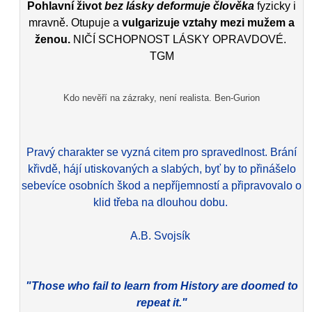
Pohlavní život
bez lásky deformuje člověka
fyzicky i
mravně. Otupuje a
vulgarizuje vztahy mezi mužem a
ženou.
NIČÍ SCHOPNOST LÁSKY OPRAVDOVÉ.
TGM
Kdo nevěří na zázraky, není realista. Ben-Gurion
Pravý charakter se vyzná citem pro spravedlnost. Brání
křivdě, hájí utiskovaných a slabých, byť by to přinášelo
sebevíce osobních škod a nepříjemností a připravovalo o
klid třeba na dlouhou dobu.
A.B. Svojsík
"Those who fail to learn from History are doomed to
repeat it."