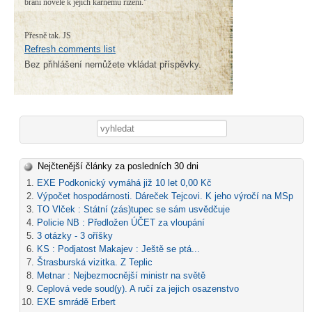
brání novele k jejich kárnému řízení."
Přesně tak. JS
Refresh comments list
Bez přihlášení nemůžete vkládat příspěvky.
Vyhledávání
Nejčtenější články za posledních 30 dni
EXE Podkonický vymáhá již 10 let 0,00 Kč
Výpočet hospodárnosti. Dáreček Tejcovi. K jeho výročí na MSp
TO Vlček : Státní (zás)tupec se sám usvědčuje
Policie NB : Předložen ÚČET za vloupání
3 otázky - 3 oříšky
KS : Podjatost Makajev : Ještě se ptá...
Štrasburská vizitka. Z Teplic
Metnar : Nejbezmocnější ministr na světě
Ceplová vede soud(y). A ručí za jejich osazenstvo
EXE smrádě Erbert