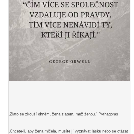
„Zlato se zkouší ohněm, žena zlatem, muž ženou.“ Pythagoras
„Chcete-li, aby žena mlčela, musíte jí vyznávat lásku nebo se otázat