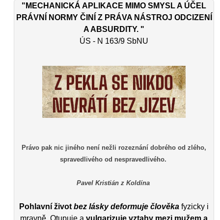
"MECHANICKÁ APLIKACE MIMO SMYSL A ÚČEL
PRÁVNÍ NORMY ČINÍ Z PRÁVA NÁSTROJ ODCIZENÍ
A ABSURDITY. "
ÚS - N 163/9 SbNU
Právo pak nic jiného není nežli rozeznání dobrého od zlého,
spravedlivého od nespravedlivého.
Pavel Kristián z Koldína
Pohlavní život
bez lásky deformuje člověka
fyzicky i
mravně. Otupuje a
vulgarizuje vztahy mezi mužem a