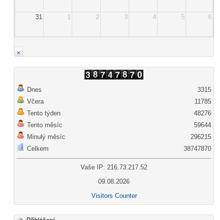
31
1
2
3
4
5
6
×
Dnes
3315
Včera
11785
Tento týden
48276
Tento měsíc
59644
Minulý měsíc
296215
Celkem
38747870
Vaše IP: 216.73.217.52
09.08.2026
Visitors Counter