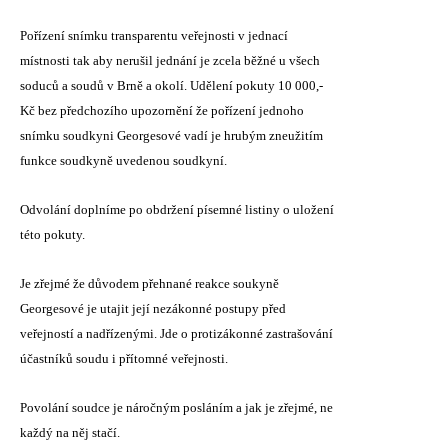
Pořízení snímku transparentu veřejnosti v jednací
místnosti tak aby nerušil jednání je zcela běžné u všech
soduců a soudů v Brně a okolí. Udělení pokuty 10 000,-
Kč bez předchozího upozornění že pořízení jednoho
snímku soudkyni Georgesové vadí je hrubým zneužitím
funkce soudkyně uvedenou soudkyní.
Odvolání doplníme po obdržení písemné listiny o uložení
této pokuty.
Je zřejmé že důvodem přehnané reakce soukyně
Georgesové je utajit její nezákonné postupy před
veřejností a nadřízenými. Jde o protizákonné zastrašování
účastníků soudu i přítomné veřejnosti.
Povolání soudce je náročným posláním a jak je zřejmé, ne
každý na něj stačí.