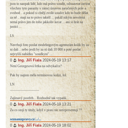
jsou to naopak lidé, kdo má právo soudit, odsuzovat zavírat
všechny tyto parazity v rámci ústavou zaručených práv a
svobod .. a pokud si chtějí zvolit soudce kdo to bude dělat
za ně .. mají na to právo taktéž ... pakáž nikým nevolená
nemá právo jim do toho jakkoliv kecat ... ani si hrát na
justici ...
LS
Navrhuji foto poslat modelingovým agenturám kolik by za
ni dali .. nebo jestli by za ní dali 10 000 a poté poslat
nejvyšší nabídku "soudkyni" ...
0
#
Ing. Jiří Fiala
2024-05-19 13:17
Není Georgesová fetka na odvykačce?
Pak by najisto měla termínovou kolizi, lol.
LN
_________________
Zajímavý postřeh... Rozhodně tak vypadá...
0
#
Ing. Jiří Fiala
2024-05-19 13:21
Za co stojí ty tituly, když v praxi nic nerepresentují ??
seznamzpravy.cz/.../...
0
#
Ing. Jiří Fiala
2024-05-19 18:02