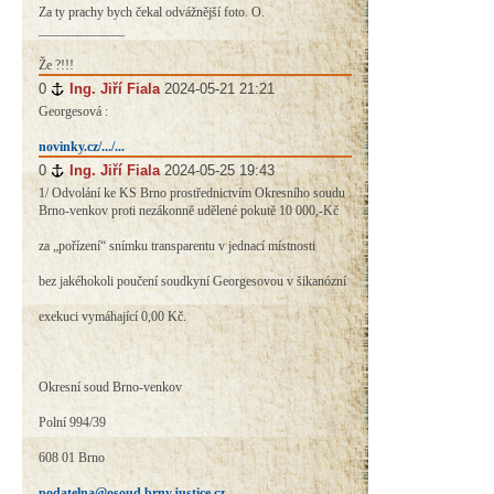
Za ty prachy bych čekal odvážnější foto. O.
_____________
Že ?!!!
0
#
Ing. Jiří Fiala
2024-05-21 21:21
Georgesová :
novinky.cz/.../...
0
#
Ing. Jiří Fiala
2024-05-25 19:43
1/ Odvolání ke KS Brno prostřednictvím Okresního soudu
Brno-venkov proti nezákonně udělené pokutě 10 000,-Kč
za „pořízení“ snímku transparentu v jednací místnosti
bez jakéhokoli poučení soudkyní Georgesovou v šikanózní
exekuci vymáhající 0,00 Kč.
Okresní soud Brno-venkov
Polní 994/39
608 01 Brno
podatelna@osoud.brnv.justice.cz