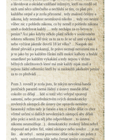
a likvidovat a okrádat vzdělané inženýry, kteří na rozdíl od
nich umí něco užitečného a nechlubí se tím, co platí pro
každého stejně a je zcela přirozené.. tedy znalostí češtiny a
zákona, kdy neznalost neomlouvá nikoho ... tedy oni neumí
vůbec nic z pohledu zákona, co by neměl z pohledu zákona
umět a dodržovat každý .... tedy nechápu za co berou ty
peníze? Asi jako kdyby někdo platil někdo v soukromém
sektoru někomu 150 tisíc za to za to že se už umí vykakat
nebo vyčúrat jakmile dovrší 18 let věku? ... Naopak oni
denně převádí a prokazují, že právo neznají nerozumí mu a
je to jako by po každém čůrání měli mokré kalhoty a hnědé
smardlavé po každém vykakání a tedy nejsou v těchto
běžných záležitostech které má znát každý nijak znalí a
nejsou žádní odborníci kteří by si zasloužili jakékoliv peníze
za to co předvádí ....
Pozn 3. rovněž je zcela jisto, že nikým nevolená banda
justičních parazitů nemá žádný z ústavy mandát dělat
cokoliv co dělají ... lidé si totiž věci veřejné spravují
samotní, nebo prostřednictvém svých demokraticky
zovlených zástupců dle ústavy (ne opravdu nemáme
faraonský režim tady je faraón a ten si může dělat co chce
včetně určení si dalších nevolenýách zástupců aby dělali
jeho práci a nesli za něj jeho odpovědnost .. to ústava
nikomu neumožňuje...).. demokraticky zvolený lidmi nebyl
doposud ani jeden fízl, státní zástupce nebo soudce .... je mi
líto .. ale nebyl .. nemá pravomoc dělat cokoliv ani jeden z
nich... nosit uniformu talár nebo čerpat peníze z rozpočtu ...