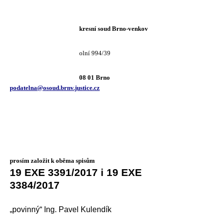
kresní soud Brno-venkov
olní 994/39
08 01 Brno
podatelna@osoud.brnv.justice.cz
prosím založit k oběma spisům
19 EXE 3391/2017 i 19 EXE
3384/2017
„
povinný“ Ing. Pavel Kulendík