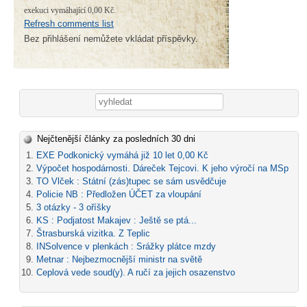
exekuci vymáhající 0,00 Kč.
Refresh comments list
Bez přihlášení nemůžete vkládat příspěvky.
Vyhledávání
Nejčtenější články za posledních 30 dni
EXE Podkonický vymáhá již 10 let 0,00 Kč
Výpočet hospodárnosti. Dáreček Tejcovi. K jeho výročí na MSp
TO Vlček : Státní (zás)tupec se sám usvědčuje
Policie NB : Předložen ÚČET za vloupání
3 otázky - 3 oříšky
KS : Podjatost Makajev : Ještě se ptá...
Štrasburská vizitka. Z Teplic
INSolvence v plenkách : Srážky plátce mzdy
Metnar : Nejbezmocnější ministr na světě
Ceplová vede soud(y). A ručí za jejich osazenstvo