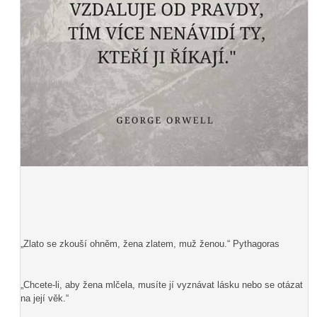
„Zlato se zkouší ohněm, žena zlatem, muž ženou.“ Pythagoras
„Chcete-li, aby žena mlčela, musíte jí vyznávat lásku nebo se otázat
na její věk.“