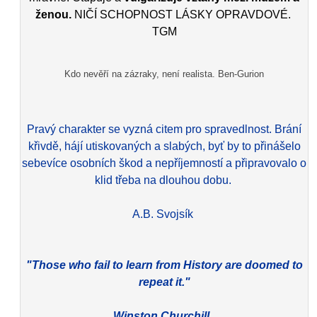
ženou.
NIČÍ SCHOPNOST LÁSKY OPRAVDOVÉ.
TGM
Kdo nevěří na zázraky, není realista. Ben-Gurion
Pravý charakter se vyzná citem pro spravedlnost. Brání
křivdě, hájí utiskovaných a slabých, byť by to přinášelo
sebevíce osobních škod a nepříjemností a připravovalo o
klid třeba na dlouhou dobu.
A.B. Svojsík
"Those who fail to learn from History are doomed to
repeat it."
Winston Churchill.