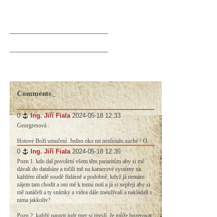
_____________________________
_____________________________
Comments
0
#
Ing. Jiří Fiala
2024-05-18 12:33
Georgresová :
Hotové Boží umučení. Jedno oko mi nezůstalo suché ! O.
0
#
Ing. Jiří Fiala
2024-05-18 12:35
Pozn 1. kdo dal povolení všem těm parazitům aby si mě
dávali do databáze a točili mě na kamerové systémy na
každém úřadě soudě fízlárně a podobně, když já nemám
zájem tam chodit a oni mě k tomu nutí a já si nepřeji aby si
mě natáčeli a ty snímky a videa dále zneužívali a nakládali s
nima jakkoliv?
Pozn 2. každý parazit judr mgr si myslí, že může buzerovat