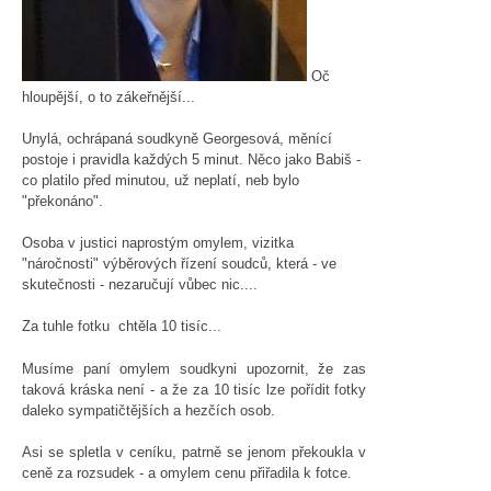
Oč
hloupější, o to zákeřnější...
Unylá, ochrápaná soudkyně Georgesová, měnící
postoje i pravidla každých 5 minut. Něco jako Babiš -
co platilo před minutou, už neplatí, neb bylo
"překonáno".
Osoba v justici naprostým omylem, vizitka
"náročnosti" výběrových řízení soudců, která - ve
skutečnosti - nezaručují vůbec nic....
Za tuhle fotku chtěla 10 tisíc...
Musíme paní omylem soudkyni upozornit, že zas
taková kráska není - a že za 10 tisíc lze pořídit fotky
daleko sympatičtějších a hezčích osob.
Asi se spletla v ceníku, patrně se jenom překoukla v
ceně za rozsudek - a omylem cenu přiřadila k fotce.