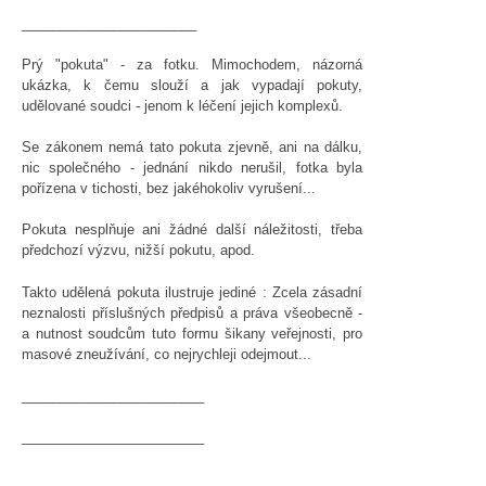
_______________________
Prý "pokuta" - za fotku. Mimochodem, názorná
ukázka, k čemu slouží a jak vypadají pokuty,
udělované soudci - jenom k léčení jejich komplexů.
Se zákonem nemá tato pokuta zjevně, ani na dálku,
nic společného - jednání nikdo nerušil, fotka byla
pořízena v tichosti, bez jakéhokoliv vyrušení...
Pokuta nesplňuje ani žádné další náležitosti, třeba
předchozí výzvu, nižší pokutu, apod.
Takto udělená pokuta ilustruje jediné : Zcela zásadní
neznalosti příslušných předpisů a práva všeobecně -
a nutnost soudcům tuto formu šikany veřejnosti, pro
masové zneužívání, co nejrychleji odejmout...
________________________
________________________