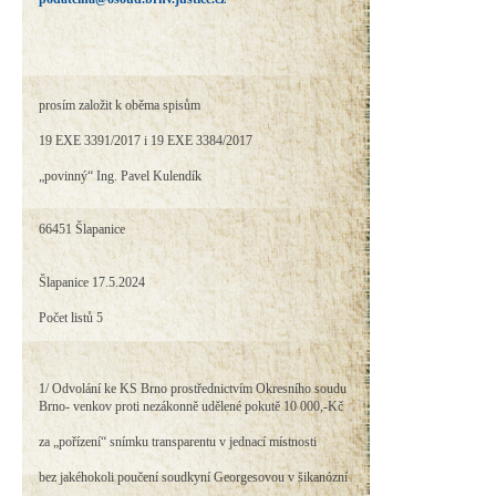
prosím založit k oběma spisům
19 EXE 3391/2017 i 19 EXE 3384/2017
„povinný“ Ing. Pavel Kulendík
66451 Šlapanice
Šlapanice 17.5.2024
Počet listů 5
1/ Odvolání ke KS Brno prostřednictvím Okresního soudu
Brno- venkov proti nezákonně udělené pokutě 10 000,-Kč
za „pořízení“ snímku transparentu v jednací místnosti
bez jakéhokoli poučení soudkyní Georgesovou v šikanózní