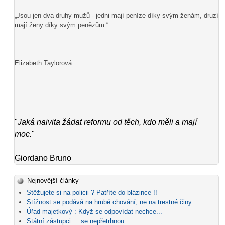
„Jsou jen dva druhy mužů - jedni mají peníze díky svým ženám, druzí
mají ženy díky svým penězům.“
Elizabeth Taylorová
"
Jaká naivita žádat reformu od těch, kdo měli a mají
moc.
"
Giordano Bruno
Nejnovější články
Stěžujete si na policii ? Patříte do blázince !!
Stížnost se podává na hrubé chování, ne na trestné činy
Úřad majetkový : Když se odpovídat nechce...
Státní zástupci ... se nepřetrhnou