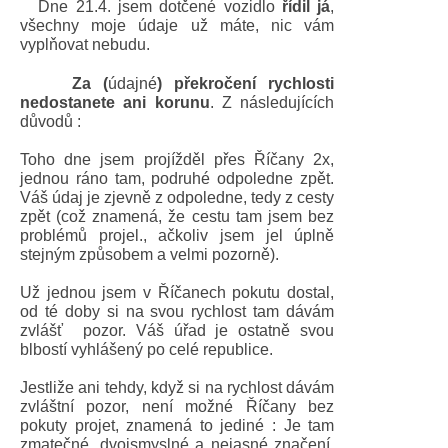
·
Dne 21.4. jsem dotčené vozidlo
řídil já
,
všechny moje údaje už máte, nic vám
vyplňovat nebudu.
·
Za (
údajné
) překročení rychlosti
nedostanete ani korunu
. Z následujících
důvodů :
Toho dne jsem projížděl přes Říčany 2x,
jednou ráno tam, podruhé odpoledne zpět.
Váš údaj je zjevně z odpoledne, tedy z cesty
zpět (což znamená, že cestu tam jsem bez
problémů projel., ačkoliv jsem jel úplně
stejným způsobem a velmi pozorně).
Už jednou jsem v Říčanech pokutu dostal,
od té doby si na svou rychlost tam dávám
zvlášť pozor. Váš úřad je ostatně svou
blbostí vyhlášený po celé republice.
Jestliže ani tehdy, když si na rychlost dávám
zvláštní pozor, není možné Říčany bez
pokuty projet, znamená to jediné : Je tam
zmatečné, dvojsmyslné a nejasné značení,