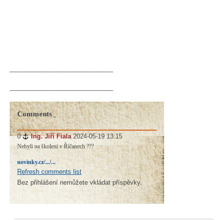
______________________________
______________________________
Comments
0
#
Ing. Jiří Fiala
2024-05-19 13:15
Nebyli na školení v Říčanech ???
novinky.cz/.../...
Refresh comments list
Bez přihlášení nemůžete vkládat příspěvky.