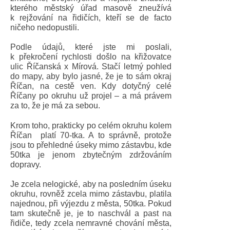
kterého městský úřad masově zneužívá
k rejžování na řidičích, kteří se de facto
ničeho nedopustili.
Podle údajů, které jste mi poslali,
k překročení rychlosti došlo na křižovatce
ulic Říčanská x Mírová. Stačí letmý pohled
do mapy, aby bylo jasné, že je to sám okraj
Říčan, na cestě ven. Kdy dotyčný celé
Říčany po okruhu už projel – a má právem
za to, že je má za sebou.
Krom toho, prakticky po celém okruhu kolem
Říčan platí 70-tka. A to správně, protože
jsou to přehledné úseky mimo zástavbu, kde
50tka je jenom zbytečným zdržováním
dopravy.
Je zcela nelogické, aby na posledním úseku
okruhu, rovněž zcela mimo zástavbu, platila
najednou, při výjezdu z města, 50tka. Pokud
tam skutečně je, je to naschvál a past na
řidiče, tedy zcela nemravné chování města,