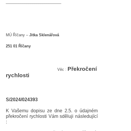
___________________________
MÚ Říčany –
Jitka Sklenářová
251 01 Říčany
Překročení
Věc :
rychlosti
S/2024/024393
K Vašemu dopisu ze dne 2.5. o údajném
překročení rychlosti Vám sděluji následující
: