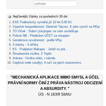
Vyhledávání
Nejčtenější články za posledních 30 dni
EXE Podkonický vymáhá již 10 let 0,00 Kč
Výpočet hospodárnosti. Dáreček Tejcovi. K jeho výročí na MSp
TO Vlček : Státní (zás)tupec se sám usvědčuje
Policie NB : Předložen ÚČET za vloupání
Genderová vyváženost - podle MSp
3 otázky - 3 oříšky
KS : Podjatost Makajev : Ještě se ptá...
Štrasburská vizitka. Z Teplic
Ankara : Vizitka státu, i národa
Ceplová vede soud(y). A ručí za jejich osazenstvo
"MECHANICKÁ APLIKACE MIMO SMYSL A ÚČEL
PRÁVNÍ NORMY ČINÍ Z PRÁVA NÁSTROJ ODCIZENÍ
A ABSURDITY. "
ÚS - N 163/9 SbNU