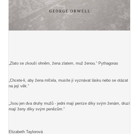
„Zlato se zkouší ohněm, žena zlatem, muž ženou.“ Pythagoras
„Chcete-li, aby žena mlčela, musíte jí vyznávat lásku nebo se otázat
na její věk.“
„Jsou jen dva druhy mužů - jedni mají peníze díky svým ženám, druzí
mají ženy díky svým penězům.“
Elizabeth Taylorová