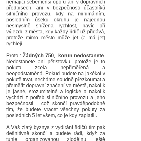
nemající sebemenší oporu ani v dopravních
předpisech, ani v bezpečnosti účastníků
silničního provozu, kdy na minimálním,
posledním úseku okruhu je najednou
nesmyslně snížena rychlost, navíc pří
výjezdu z města, kdy každý řidič už přidává,
protože mimo město může jet (a má jet)
rychleji.
Proto :
Žádných 750,- korun nedostanete
.
Nedostanete ani pětistovku, protože je to
pokuta zcela nepřiměřená a
neopodstatněná. Pokud budete na jakékoliv
pokutě trvat, necháme soudně přezkoumat a
přeměřit dopravní značení ve městě, nakolik
je jasné, srozumitelné a logické a nakolik
vychází z potřeb silničního provozu a jeho
bezpečnosti, což skončí pravděpodobně
tím, že budete vracet všechny pokuty za
posledních 5 let všem, co je kdy zaplatili.
A Váš zlatý byznys z vydírání řidičů tím pak
definitivně skončí a budete rádi, když za
tuhle organizovanou zlodějnu ještě