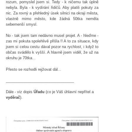
rozum, pomyslel jsem si. Tedy - k ničemu tak úplně
nebyla. Byla - k vydírání řidičů. Aby platili pokuty za
nic. Za rovný a přehledný úsek silnici na okraji města,
vlastně mimo město, kde žádná 50tka neměla
sebemenší smysl.
No - tak jsem tam nedávno musel projet. A - hleďme -
zas mi pokuta spolehlivě přišla !! A to za situace, kdy
jsem si celou cestu dával pozor na rychlost, i když to
občas svádělo k vyšší. A hlavně jsem viděl, že už na
okruhu je 70tka...
Přesto se rozhodli rejžovat dál...
_________________________________
Dále - viz dopis
Úřadu
(co je Váš úhlavní nepřítel a
vyděrač
).