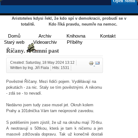
Open Menu
Aristoteles kdysi řekl, že kdo spí v demokracii, probudí se v
totalitě. Kdo říká pravdu, neumře na nemoc.
Domů
Archiv
Knihovna
Kontakt
Starý web
Videoarchiv
Příběhy
Říčany. A tamní past
Created: Saturday, 18 May 2024 13:12
Written by Ing. Jiří Fiala
Hits: 1531
Pověstné Říčany. Mezi řidiči pojem. Vydělávají na
pokutách - za nic. Staly se tím pověstnými. A nikomu
- zdá se - to nevadí.
Nedávno jsem tudy zase musel jet. Okruh kolem
Prahy a 101dnička Vám tam neúprosně zavedou.
S potěšením jsem zjistil, že už na okruhu mají 70-tku.
A neotravují s 50tkou, která je tam k ničemu a jen
masově zdržovala dopravu. Tak už konečně dostali