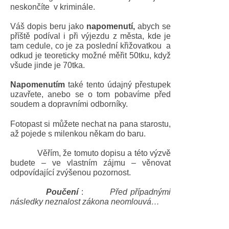
neskončíte v kriminále.
Váš dopis beru jako
napomenutí,
abych se
příště podíval i při výjezdu z města, kde je
tam cedule, co je za poslední křižovatkou a
odkud je teoreticky možné měřit 50tku, když
všude jinde je 70tka.
Napomenutím
také tento údajný přestupek
uzavřete, anebo se o tom pobavíme před
soudem a dopravními odborníky.
Fotopast si můžete nechat na pana starostu,
až pojede s milenkou někam do baru.
Věřím, že tomuto dopisu a této výzvě
budete – ve vlastním zájmu – věnovat
odpovídající zvýšenou pozornost.
Poučení
:
Před případnými
následky neznalost zákona neomlouvá…