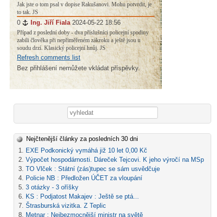
Jak jste o tom psal v dopise Rakušanovi. Mohu potvrdit, je
to tak. JS
0
#
Ing. Jiří Fiala
2024-05-22 18:56
Případ z poslední doby - dva příslušníci policejní spodiny
zabili člověka při nepřiměřeném zákroku a ještě jsou u
soudu drzí. Klasický policejní hnůj. JS
Refresh comments list
Bez přihlášení nemůžete vkládat příspěvky.
Vyhledávání
Nejčtenější články za posledních 30 dni
EXE Podkonický vymáhá již 10 let 0,00 Kč
Výpočet hospodárnosti. Dáreček Tejcovi. K jeho výročí na MSp
TO Vlček : Státní (zás)tupec se sám usvědčuje
Policie NB : Předložen ÚČET za vloupání
3 otázky - 3 oříšky
KS : Podjatost Makajev : Ještě se ptá...
Štrasburská vizitka. Z Teplic
Metnar : Nejbezmocnější ministr na světě