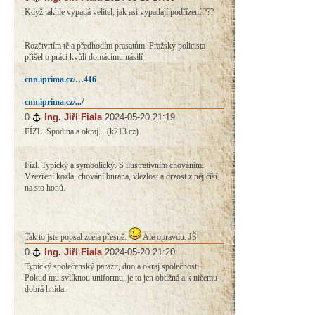
Když takhle vypadá velitel, jak asi vypadají podřízení ???
Rozčtvrtím tě a předhodím prasatům. Pražský policista
přišel o práci kvůli domácímu násilí
cnn.iprima.cz/…416
cnn.iprima.cz/.../
0
#
Ing. Jiří Fiala
2024-05-20 21:19
FÍZL. Spodina a okraj... (k213.cz)
Fízl. Typický a symbolický. S ilustrativním chováním.
Vzezření kozla, chování burana, vlezlost a drzost z něj číší
na sto honů.
Tak to jste popsal zcela přesně.
Ale opravdu. JŠ
0
#
Ing. Jiří Fiala
2024-05-20 21:20
Typický společenský parazit, dno a okraj společnosti.
Pokud mu svlíknou uniformu, je to jen obtížná a k ničemu
dobrá hnida.