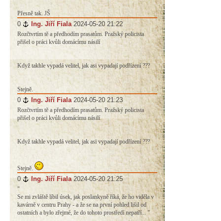
Přesně tak. JŠ
0
#
Ing. Jiří Fiala
2024-05-20 21:22
Rozčtvrtím tě a předhodím prasatům. Pražský policista
přišel o práci kvůli domácímu násilí
Když takhle vypadá velitel, jak asi vypadají podřízení ???
Stejně.
0
#
Ing. Jiří Fiala
2024-05-20 21:23
Rozčtvrtím tě a předhodím prasatům. Pražský policista
přišel o práci kvůli domácímu násilí
Když takhle vypadá velitel, jak asi vypadají podřízení ???
Stejně.
0
#
Ing. Jiří Fiala
2024-05-20 21:25
"
Se mi zvláště líbil úsek, jak poslankyně říká, že ho viděla v
kavárně v centru Prahy - a že se na první pohled lišil od
ostatních a bylo zřejmé, že do tohoto prostředí nepatří... "