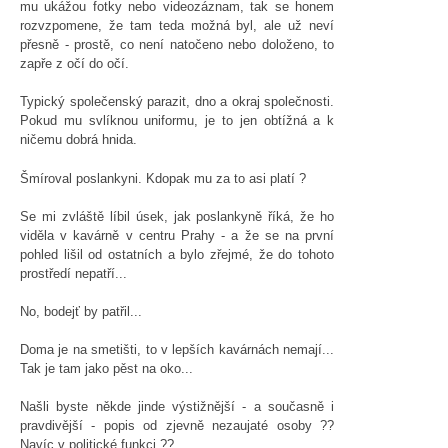
mu ukážou fotky nebo videozáznam, tak se honem
rozvzpomene, že tam teda možná byl, ale už neví
přesně - prostě, co není natočeno nebo doloženo, to
zapře z očí do očí.
Typický společenský parazit, dno a okraj společnosti.
Pokud mu svlíknou uniformu, je to jen obtížná a k
ničemu dobrá hnida.
Šmíroval poslankyni. Kdopak mu za to asi platí ?
Se mi zvláště líbil úsek, jak poslankyně říká, že ho
viděla v kavárně v centru Prahy - a že se na první
pohled lišil od ostatních a bylo zřejmé, že do tohoto
prostředí nepatří...
No, bodejť by patřil...
Doma je na smetišti, to v lepších kavárnách nemají...
Tak je tam jako pěst na oko...
Našli byste někde jinde výstižnější - a současně i
pravdivější - popis od zjevně nezaujaté osoby ??
Navíc v politické funkci ??