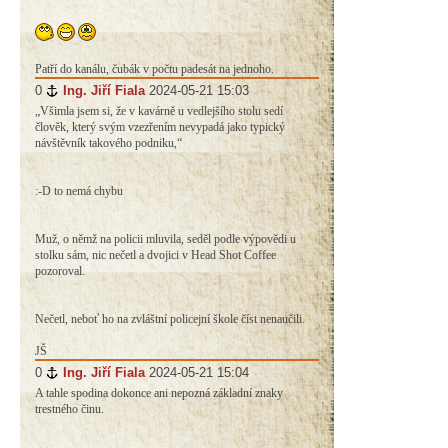
Patří do kanálu, čubák v počtu padesát na jednoho.
0
#
Ing. Jiří Fiala
2024-05-21 15:03
„Všimla jsem si, že v kavárně u vedlejšího stolu sedí
člověk, který svým vzezřením nevypadá jako typický
návštěvník takového podniku,“
:-D to nemá chybu
Muž, o němž na policii mluvila, seděl podle výpovědi u
stolku sám, nic nečetl a dvojici v Head Shot Coffee
pozoroval.
Nečetl, neboť ho na zvláštní policejní škole číst nenaučili.
JŠ
0
#
Ing. Jiří Fiala
2024-05-21 15:04
A tahle spodina dokonce ani nepozná základní znaky
trestného činu.