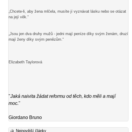
„Chcete-li, aby žena mlčela, musíte jí vyznávat lásku nebo se otázat
na její věk.“
„Jsou jen dva druhy mužů - jedni mají peníze díky svým ženám, druzí
mají ženy díky svým penězům.“
Elizabeth Taylorová
"
Jaká naivita žádat reformu od těch, kdo měli a mají
moc.
"
Giordano Bruno
Nejnovější články