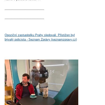
________________________
________________________
Opoziční zastupitelku Prahy sledovali. Přistižen byl
bývalý policista - Seznam Zprávy (seznamzpravy.cz)