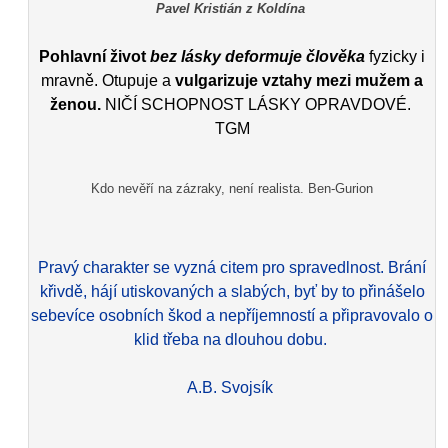
Pavel Kristián z Koldína
Pohlavní život
bez lásky deformuje člověka
fyzicky i
mravně. Otupuje a
vulgarizuje vztahy mezi mužem a
ženou.
NIČÍ SCHOPNOST LÁSKY OPRAVDOVÉ.
TGM
Kdo nevěří na zázraky, není realista. Ben-Gurion
Pravý charakter se vyzná citem pro spravedlnost. Brání
křivdě, hájí utiskovaných a slabých, byť by to přinášelo
sebevíce osobních škod a nepříjemností a připravovalo o
klid třeba na dlouhou dobu.
A.B. Svojsík