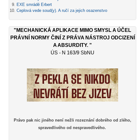
EXE smrádě Erbert
Ceplová vede soud(y). A ručí za jejich osazenstvo
"MECHANICKÁ APLIKACE MIMO SMYSL A ÚČEL
PRÁVNÍ NORMY ČINÍ Z PRÁVA NÁSTROJ ODCIZENÍ
A ABSURDITY. "
ÚS - N 163/9 SbNU
Právo pak nic jiného není nežli rozeznání dobrého od zlého,
spravedlivého od nespravedlivého.