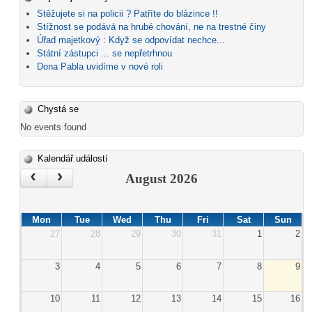
Stěžujete si na policii ? Patříte do blázince !!
Stížnost se podává na hrubé chování, ne na trestné činy
Úřad majetkový : Když se odpovídat nechce...
Státní zástupci ... se nepřetrhnou
Dona Pabla uvidíme v nové roli
Chystá se
No events found
Kalendář událostí
‹
›
August 2026
Mon
Tue
Wed
Thu
Fri
Sat
Sun
27
28
29
30
31
1
2
3
4
5
6
7
8
9
10
11
12
13
14
15
16