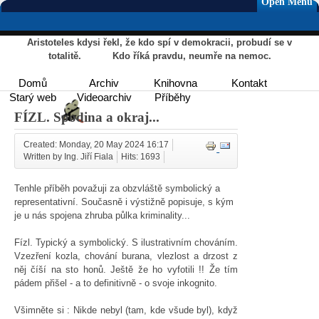
Open Menu
Aristoteles kdysi řekl, že kdo spí v demokracii, probudí se v
totalitě. Kdo říká pravdu, neumře na nemoc.
Domů
Archiv
Knihovna
Kontakt
Starý web
Videoarchiv
Příběhy
FÍZL. Spodina a okraj...
Created: Monday, 20 May 2024 16:17
Written by Ing. Jiří Fiala
Hits: 1693
Tenhle příběh považuji za obzvláště symbolický a
representativní. Současně i výstižně popisuje, s kým
je u nás spojena zhruba půlka kriminality...
Fízl. Typický a symbolický. S ilustrativním chováním.
Vzezření kozla, chování burana, vlezlost a drzost z
něj číší na sto honů. Ještě že ho vyfotili !! Že tím
pádem přišel - a to definitivně - o svoje inkognito.
Všimněte si : Nikde nebyl (tam, kde všude byl), když