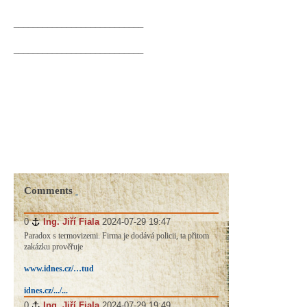
___________________________
___________________________
Comments
0
#
Ing. Jiří Fiala
2024-07-29 19:47
Paradox s termovizemi. Firma je dodává policii, ta přitom
zakázku prověřuje
www.idnes.cz/…tud
idnes.cz/.../...
0
#
Ing. Jiří Fiala
2024-07-29 19:49