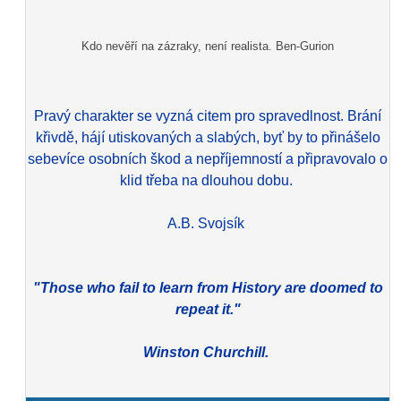
Kdo nevěří na zázraky, není realista. Ben-Gurion
Pravý charakter se vyzná citem pro spravedlnost. Brání
křivdě, hájí utiskovaných a slabých, byť by to přinášelo
sebevíce osobních škod a nepříjemností a připravovalo o
klid třeba na dlouhou dobu.
A.B. Svojsík
"Those who fail to learn from History are doomed to
repeat it."
Winston Churchill.