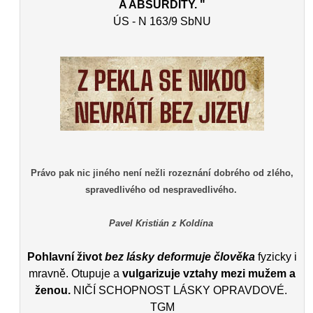
A ABSURDITY. "
ÚS - N 163/9 SbNU
Právo pak nic jiného není nežli rozeznání dobrého od zlého,
spravedlivého od nespravedlivého.
Pavel Kristián z Koldína
Pohlavní život
bez lásky deformuje člověka
fyzicky i
mravně. Otupuje a
vulgarizuje vztahy mezi mužem a
ženou.
NIČÍ SCHOPNOST LÁSKY OPRAVDOVÉ.
TGM