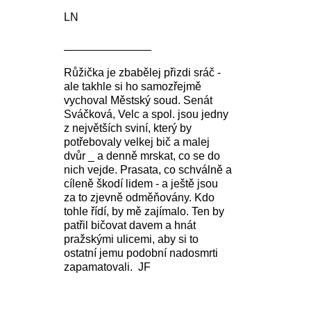
LN
______________
Růžička je zbabělej přizdi sráč -
ale takhle si ho samozřejmě
vychoval Městský soud. Senát
Sváčková, Velc a spol. jsou jedny
z největších sviní, který by
potřebovaly velkej bič a malej
dvůr _ a denně mrskat, co se do
nich vejde. Prasata, co schválně a
cíleně škodí lidem - a ještě jsou
za to zjevně odměňovány. Kdo
tohle řídí, by mě zajímalo. Ten by
patřil bičovat davem a hnát
pražskými ulicemi, aby si to
ostatní jemu podobní nadosmrti
zapamatovali. JF