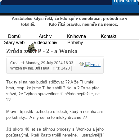
Open Menu
Aristoteles kdysi řekl, že kdo spí v demokracii, probudí se v
totalitě. Kdo říká pravdu, neumře na nemoc.
Domů
Archiv
Knihovna
Kontakt
Starý web
Videoarchiv
Příběhy
Zrůda z OS P - 2 - a Wonka
Created: Monday, 29 July 2024 16:33
Written by Ing. Jiří Fiala
Hits: 1428
Tak ty si na nás budeš stěžovat ?? A že Ti umřel
bratr, resp. že jsme Ti ho zabili ? No, a ? To se přeci
stává, že "výkon spravedlnosti" někdo nepřežije, ne
??
Mravní trpaslík rozhoduje o lidech, kterým nesahá ani
po kotníky... A my se na to mlčky díváme ??
Již skoro 40 let se táhnou procesy s Wonkou a jeho
pozůstalými. Kteří často trpěli neméně. Ilustrativnější