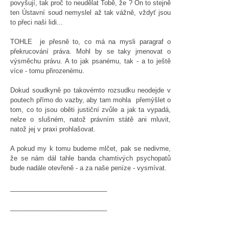
povyšují, tak proč to neudělat Tobě, že ? On to stejně
ten Ústavní soud nemyslel až tak vážně, vždyť jsou
to přeci naši lidi...
TOHLE je přesně to, co má na mysli paragraf o
překrucování práva. Mohl by se taky jmenovat o
výsměchu právu. A to jak psanému, tak - a to ještě
více - tomu přirozenému.
Dokud soudkyně po takovémto rozsudku neodejde v
poutech přímo do vazby, aby tam mohla přemýšlet o
tom, co to jsou oběti justiční zvůle a jak ta vypadá,
nelze o slušném, natož právním státě ani mluvit,
natož jej v praxi prohlašovat.
A pokud my k tomu budeme mlčet, pak se nedivme,
že se nám dál tahle banda chamtivých psychopatů
bude nadále otevřeně - a za naše peníze - vysmívat.
___________________________
___________________________