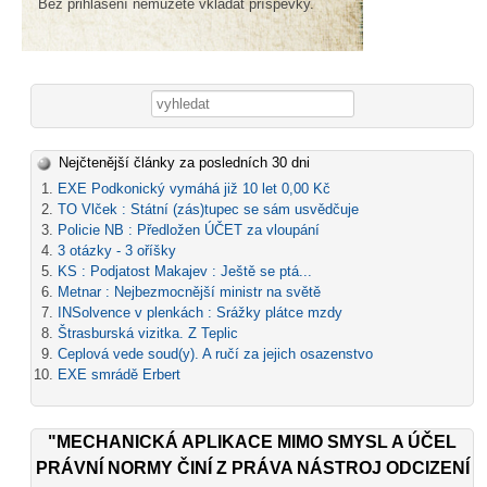
Bez přihlášení nemůžete vkládat příspěvky.
Vyhledávání
Nejčtenější články za posledních 30 dni
EXE Podkonický vymáhá již 10 let 0,00 Kč
TO Vlček : Státní (zás)tupec se sám usvědčuje
Policie NB : Předložen ÚČET za vloupání
3 otázky - 3 oříšky
KS : Podjatost Makajev : Ještě se ptá...
Metnar : Nejbezmocnější ministr na světě
INSolvence v plenkách : Srážky plátce mzdy
Štrasburská vizitka. Z Teplic
Ceplová vede soud(y). A ručí za jejich osazenstvo
EXE smrádě Erbert
"MECHANICKÁ APLIKACE MIMO SMYSL A ÚČEL
PRÁVNÍ NORMY ČINÍ Z PRÁVA NÁSTROJ ODCIZENÍ