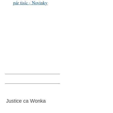
pár tisíc - Novinky
_______________________________
_______________________________
Justice ca Wonka