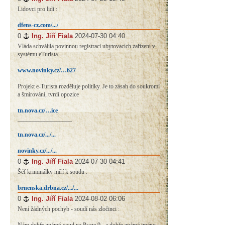
Lidovci pro lidi :
dfens-cz.com/.../
0
#
Ing. Jiří Fiala
2024-07-30 04:40
Vláda schválila povinnou registraci ubytovacích zařízení v
systému eTurista
www.novinky.cz/…627
Projekt e-Turista rozděluje politiky. Je to zásah do soukromí
a šmírování, tvrdí opozice
tn.nova.cz/…ice
__________________
tn.nova.cz/.../...
novinky.cz/.../...
0
#
Ing. Jiří Fiala
2024-07-30 04:41
Šéf kriminálky míří k soudu :
brnenska.drbna.cz/.../...
0
#
Ing. Jiří Fiala
2024-08-02 06:06
Není žádných pochyb - soudí nás zločinci :
Nám dobře známý soud na Praze 9 - a dobře známé jméno :