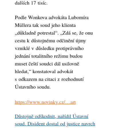
dalších 17 tisíc.
Podle Wonkova advokáta Lubomíra
Müllera tak soud jeho klienta
„důkladně potrestal“. „Zdá se, že onu
cestu k důstojnému odčinění újmy
vzniklé v důsledku protiprávního
jednání totalitního režimu budou
muset čeští soudci dál usilovně
hledat,“ konstatoval advokát
s odkazem na citaci z rozhodnutí
Ústavního soudu.
https://www.novinky.cz/…art
Důstojně odškodnit, nařídil Ústavní
soud. Disident dostal od justice navrch