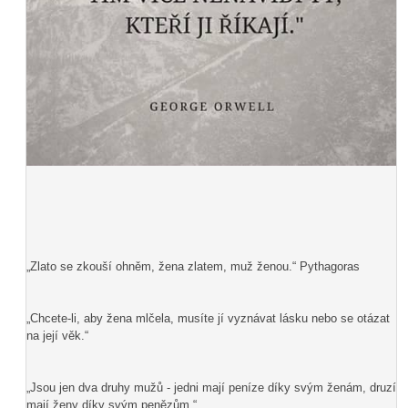
„Zlato se zkouší ohněm, žena zlatem, muž ženou.“ Pythagoras
„Chcete-li, aby žena mlčela, musíte jí vyznávat lásku nebo se otázat
na její věk.“
„Jsou jen dva druhy mužů - jedni mají peníze díky svým ženám, druzí
mají ženy díky svým penězům.“