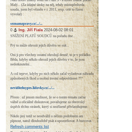
Malý... (Za údajné útoky na něj, tehdy místopředseda
soudu, jsem byl vězněn v r. 2011, resp. celé to řízení
vyvolal) :
seznamzpravy.cz/.../...
0
#
Ing. Jiří Fiala
2024-08-02 08:01
SNÍŽENÍ PLATŮ SOUDCŮ na pořadu dne...
Prý to může ohrozit jejich důvěru ve stát...
Oni ji pro všechny ostatní ohrožují denně, to je v pořádku.
Běda, kdyby někdo ohrozil jejich důvěru v to, že jsou
nedotknutelní...
A což teprve, kdyby po nich někdo začal vyžadovat náhradu
způsobených škod a osobní trestní odpovědnost ???
neviditelnypes.lidovky.cz/.../...
Přesto : už jenom možnost, že se o tomto tématu začne
vážně a oficiálně diskutovat, považujeme za obrovský
úspěch těchto stránek, který si nezřízeně přivlastňujeme.
Nikdo jiný totiž se neodvážil o něčem podobném ani
pípnout, natož dlouhodobě psát a upozorňovat. A burcovat.
Refresh comments list