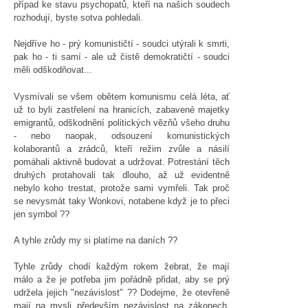
případ ke stavu psychopatů, kteří na našich soudech
rozhodují, byste sotva pohledali.
Nejdříve ho - prý komunističtí - soudci utýrali k smrti,
pak ho - ti samí - ale už čistě demokratičtí - soudci
měli odškodňovat...
Vysmívali se všem obětem komunismu celá léta, ať
už to byli zastřelení na hranicích, zabavené majetky
emigrantů, odškodnění politických vězňů všeho druhu
- nebo naopak, odsouzení komunistických
kolaborantů a zrádců, kteří režim zvůle a násilí
pomáhali aktivně budovat a udržovat. Potrestání těch
druhých protahovali tak dlouho, až už evidentně
nebylo koho trestat, protože sami vymřeli. Tak proč
se nevysmát taky Wonkovi, notabene když je to přeci
jen symbol ??
A tyhle zrůdy my si platíme na daních ??
Tyhle zrůdy chodí každým rokem žebrat, že mají
málo a že je potřeba jim pořádně přidat, aby se prý
udržela jejich "nezávislost" ?? Dodejme, že otevřeně
mají na mysli především nezávislost na zákonech,