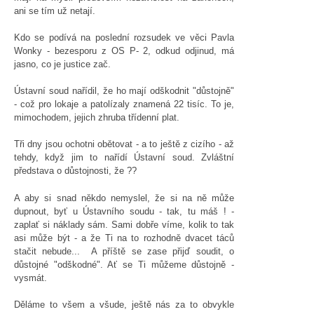
ani se tím už netají.
Kdo se podívá na poslední rozsudek ve věci Pavla
Wonky - bezesporu z OS P- 2, odkud odjinud, má
jasno, co je justice zač.
Ústavní soud nařídil, že ho mají odškodnit "důstojně"
- což pro lokaje a patolízaly znamená 22 tisíc. To je,
mimochodem, jejich zhruba třídenní plat.
Tři dny jsou ochotni obětovat - a to ještě z cizího - až
tehdy, když jim to nařídí Ústavní soud. Zvláštní
představa o důstojnosti, že ??
A aby si snad někdo nemyslel, že si na ně může
dupnout, byť u Ústavního soudu - tak, tu máš ! -
zaplať si náklady sám. Sami dobře víme, kolik to tak
asi může být - a že Ti na to rozhodně dvacet táců
stačit nebude... A příště se zase přijď soudit, o
důstojné "odškodné". Ať se Ti můžeme důstojně -
vysmát.
Děláme to všem a všude, ještě nás za to obvykle