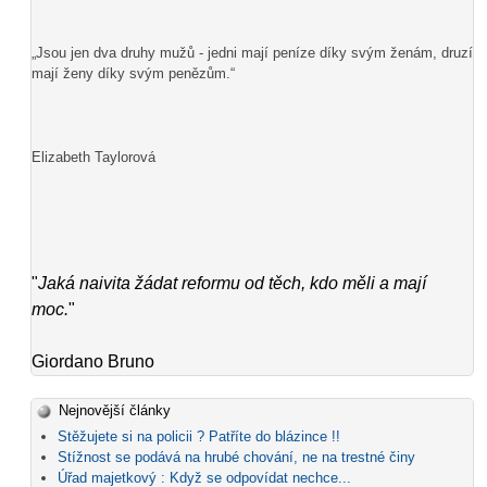
„Jsou jen dva druhy mužů - jedni mají peníze díky svým ženám, druzí
mají ženy díky svým penězům.“
Elizabeth Taylorová
"
Jaká naivita žádat reformu od těch, kdo měli a mají
moc.
"
Giordano Bruno
Nejnovější články
Stěžujete si na policii ? Patříte do blázince !!
Stížnost se podává na hrubé chování, ne na trestné činy
Úřad majetkový : Když se odpovídat nechce...