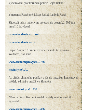
Vyšetřovatel protikorupční policie Gejza Rakaš :
a bratranci Rakašové: Milan Rakaš, Ludvík Rakaš
Slibovali lidem miliony na investici do pozemků. Teď jim
hrozí 10 let vězení
brnensky.denik.cz/…tml
brnensky.denik.cz/.../...
Případ Slopné: Korunní svědek mě nutil ke křivému
svědectví, říká muž
www.seznamzpravy.cz/…786
novinky.cz/.../...
Ať přijde, chytnu ho pod krk a jde do mrazáku, komentoval
svědek jednání o vraždě ve Slopném
www.novinky.cz/…330
Něco za něco? Korunní svědek vraždy seniora změnil
výpověď
www.seznamzpravy.cz/…486