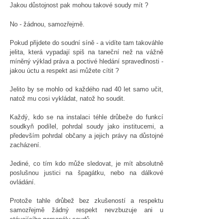
Jakou důstojnost pak mohou takové soudy mít ?
No - žádnou, samozřejmě.
Pokud přijdete do soudní síně - a vidíte tam takováhle
jelita, která vypadají spiš na taneční než na vážně
míněný výklad práva a poctivé hledání spravedlnosti -
jakou úctu a respekt asi můžete cítit ?
Jelito by se mohlo od každého nad 40 let samo učit,
natož mu cosi vykládat, natož ho soudit.
Každý, kdo se na instalaci téhle drůbeže do funkcí
soudkyň podílel, pohrdal soudy jako institucemi, a
především pohrdal občany a jejich právy na důstojné
zacházení.
Jediné, co tím kdo může sledovat, je mít absolutně
poslušnou justici na špagátku, nebo na dálkové
ovládání.
Protože tahle drůbež bez zkušeností a respektu
samozřejmě žádný respekt nevzbuzuje ani u