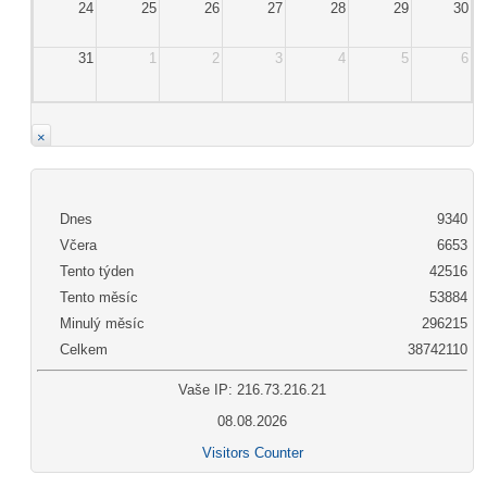
24
25
26
27
28
29
30
31
1
2
3
4
5
6
×
Dnes
9340
Včera
6653
Tento týden
42516
Tento měsíc
53884
Minulý měsíc
296215
Celkem
38742110
Vaše IP: 216.73.216.21
08.08.2026
Visitors Counter