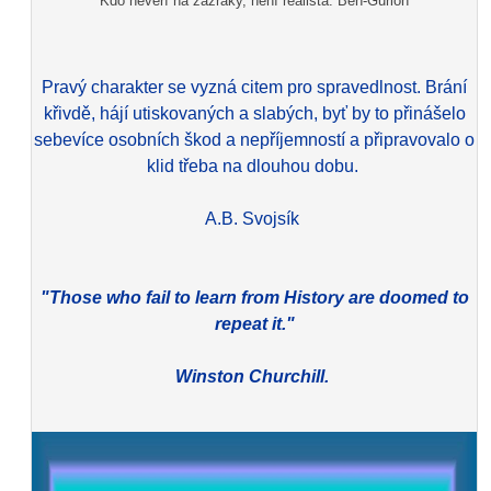
Kdo nevěří na zázraky, není realista. Ben-Gurion
Pravý charakter se vyzná citem pro spravedlnost. Brání
křivdě, hájí utiskovaných a slabých, byť by to přinášelo
sebevíce osobních škod a nepříjemností a připravovalo o
klid třeba na dlouhou dobu.
A.B. Svojsík
"Those who fail to learn from History are doomed to
repeat it."
Winston Churchill.