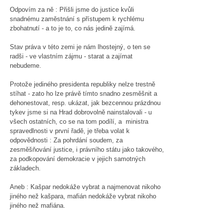
Odpovím za ně : Přišli jsme do justice kvůli
snadnému zaměstnání s přístupem k rychlému
zbohatnutí - a to je to, co nás jedině zajímá.
Stav práva v této zemi je nám lhostejný, o ten se
radši - ve vlastním zájmu - starat a zajímat
nebudeme.
Protože jediného presidenta republiky nelze trestně
stíhat - zato ho lze právě tímto snadno zesměšnit a
dehonestovat, resp. ukázat, jak bezcennou prázdnou
tykev jsme si na Hrad dobrovolně nainstalovali - u
všech ostatních, co se na tom podílí, a ministra
spravedlnosti v první řadě, je třeba volat k
odpovědnosti : Za pohrdání soudem, za
zesměšňování justice, i právního státu jako takového,
za podkopování demokracie v jejich samotných
základech.
Aneb : Kašpar nedokáže vybrat a najmenovat nikoho
jiného než kašpara, mafián nedokáže vybrat nikoho
jiného než mafiána.