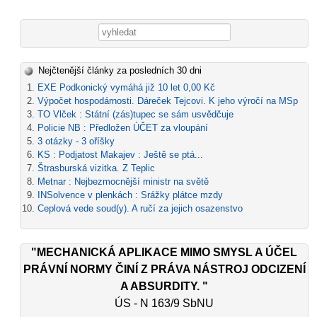
Vyhledávání
Nejčtenější články za posledních 30 dni
EXE Podkonický vymáhá již 10 let 0,00 Kč
Výpočet hospodárnosti. Dáreček Tejcovi. K jeho výročí na MSp
TO Vlček : Státní (zás)tupec se sám usvědčuje
Policie NB : Předložen ÚČET za vloupání
3 otázky - 3 oříšky
KS : Podjatost Makajev : Ještě se ptá...
Štrasburská vizitka. Z Teplic
Metnar : Nejbezmocnější ministr na světě
INSolvence v plenkách : Srážky plátce mzdy
Ceplová vede soud(y). A ručí za jejich osazenstvo
"MECHANICKÁ APLIKACE MIMO SMYSL A ÚČEL
PRÁVNÍ NORMY ČINÍ Z PRÁVA NÁSTROJ ODCIZENÍ
A ABSURDITY. "
ÚS - N 163/9 SbNU