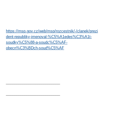
https://msp.gov.cz/web/msp/rozcestnik/-/clanek/prezi
dent-republiky-jmenoval-%C5%A1edes%C3%A1t-
soudky%C5%88-a-soudc%C5%AF-
obecn%C3%BDch-soud%C5%AF
__________________________
__________________________