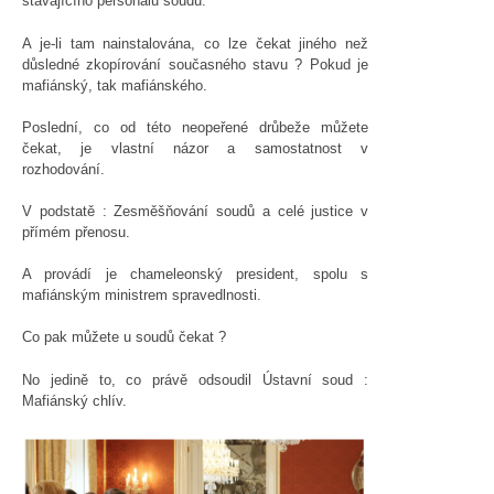
stávajícího personálu soudů.
A je-li tam nainstalována, co lze čekat jiného než
důsledné zkopírování současného stavu ? Pokud je
mafiánský, tak mafiánského.
Poslední, co od této neopeřené drůbeže můžete
čekat, je vlastní názor a samostatnost v
rozhodování.
V podstatě : Zesměšňování soudů a celé justice v
přímém přenosu.
A provádí je chameleonský president, spolu s
mafiánským ministrem spravedlnosti.
Co pak můžete u soudů čekat ?
No jedině to, co právě odsoudil Ústavní soud :
Mafiánský chlív.