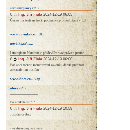
seznamzpravy.cz/.../...
0
#
Ing. Jiří Fiala
2024-12-19 06:05
Česko má šesté nejhorší podmínky pro podnikání v EU
www.novinky.cz/…581
novinky.cz/.../...
Limitujícím faktorem je především stav práva a justice.
0
#
Ing. Jiří Fiala
2024-12-19 06:06
Poslanci začnou měnit trestní zákoník, dá víc přednost
alternativním trestům
www.idnes.cz/…kop
idnes.cz/.../...
________________
Po kolikáté už ???
0
#
Ing. Jiří Fiala
2024-12-19 10:59
Justiční drůbež
- výstižné pojmenování