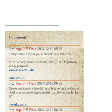
_______________________________
_______________________________
Comments
0
#
Ing. Jiří Fiala
2024-12-19 05:56
Přidejte nám - a my už pak nebudeme dělat vůbec nic :
Menší nehody budou bez policie, chce její šéf. Pojišťovny
se bojí podvodů
www.idnes.cz/…rtn
idnes.cz/.../...
0
#
Ing. Jiří Fiala
2024-12-19 06:02
Opakované úpravy výpovědi : A to že je korunní svědek, na
němž jsou postaveny nepodmíněné rozsudky na mnoho let
???
novinky.cz/.../...
0
#
Ing. Jiří Fiala
2024-12-19 06:04