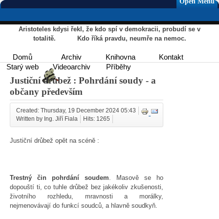
Open Menu
Aristoteles kdysi řekl, že kdo spí v demokracii, probudí se v
totalitě. Kdo říká pravdu, neumře na nemoc.
Domů
Archiv
Knihovna
Kontakt
Starý web
Videoarchiv
Příběhy
Justiční drůbež : Pohrdání soudy - a
občany především
Created: Thursday, 19 December 2024 05:43
Written by Ing. Jiří Fiala
Hits: 1265
Justiční drůbež opět na scéně :
Trestný čin pohrdání soudem
. Masově se ho
dopouští ti, co tuhle drůbež bez jakékoliv zkušenosti,
životního rozhledu, mravnosti a morálky,
nejmenovávají do funkcí soudců, a hlavně soudkyň.