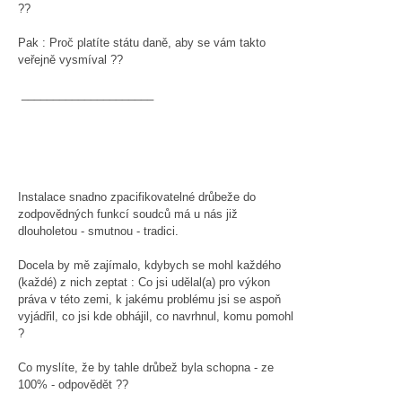
??
Pak : Proč platíte státu daně, aby se vám takto
veřejně vysmíval ??
_____________________
Instalace snadno zpacifikovatelné drůbeže do
zodpovědných funkcí soudců má u nás již
dlouholetou - smutnou - tradici.
Docela by mě zajímalo, kdybych se mohl každého
(každé) z nich zeptat : Co jsi udělal(a) pro výkon
práva v této zemi, k jakému problému jsi se aspoň
vyjádřil, co jsi kde obhájil, co navrhnul, komu pomohl
?
Co myslíte, že by tahle drůbež byla schopna - ze
100% - odpovědět ??