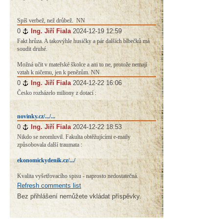
Spíš verbež, než drůbež. ​ NN
0
#
Ing. Jiří Fiala
2024-12-19 12:59
Fakt hrůza. A takovýhle husičky a pár dalších blbečků má
soudit druhé.
Možná učit v mateřské školce a ani to ne, protože nemají
vztah k ničemu, jen k penězům. NN
0
#
Ing. Jiří Fiala
2024-12-22 16:06
Česko rozházelo miliony z dotací :
novinky.cz/.../...
0
#
Ing. Jiří Fiala
2024-12-22 18:53
Nikdo se neomluvil. Fakulta obtěžujícími e-maily
způsobovala další traumata :
ekonomickydenik.cz/.../
Kvalita vyšetřovacího spisu - naprosto nedostatečná.
Refresh comments list
Bez přihlášení nemůžete vkládat příspěvky.