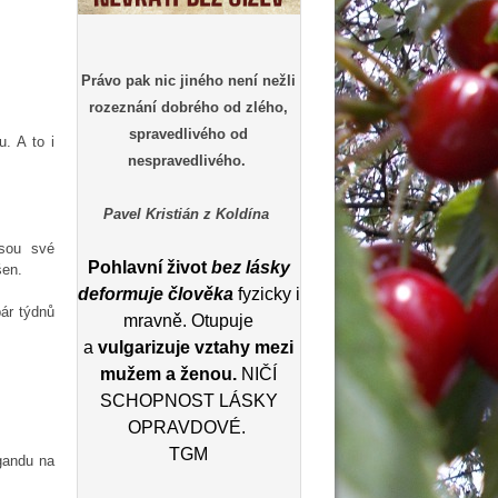
Právo pak nic jiného není nežli
rozeznání dobrého od zlého,
spravedlivého od
. A to i
nespravedlivého.
Pavel Kristián z Koldína
esou své
Pohlavní život
bez lásky
ušen.
deformuje člověka
fyzicky i
ár týdnů
mravně. Otupuje
a
vulgarizuje vztahy mezi
mužem a ženou.
NIČÍ
SCHOPNOST LÁSKY
OPRAVDOVÉ.
TGM
agandu na