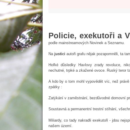
Policie, exekutoři a
podle mainstreamových Novinek a Seznamu.
Na
justici
autoři grafu nějak pozapomněli, ta ta
Hořké důsledky Havlovy zrady revoluce, ni
nechutné, trpké a zkažené ovoce. Ruský teror ta
A kdo by o tom mohl vypovědět víc, než právě 
zpátky :
Zatýkání v zaměstnání, bezdůvodné domovní pro
Soustavná a permanentní trestní stíhání, všech
Miliardy, co tady nakradli exekutoři - jdou ne
našem území.