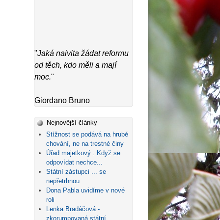
"
Jaká naivita žádat reformu
od těch, kdo měli a mají
moc.
"
Giordano Bruno
Nejnovější články
Stížnost se podává na hrubé
chování, ne na trestné činy
Úřad majetkový : Když se
odpovídat nechce...
Státní zástupci ... se
nepřetrhnou
Dona Pabla uvidíme v nové
roli
Lenka Bradáčová -
zkorumpovaná státní