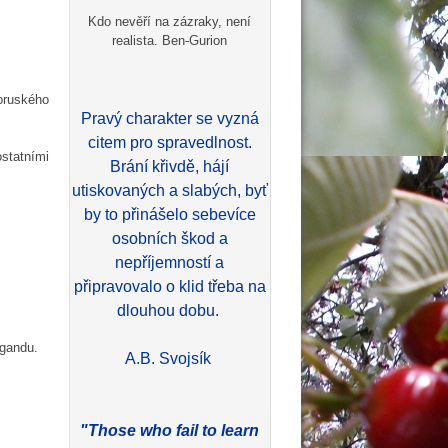
Kdo nevěří na zázraky, není
realista. Ben-Gurion
roruského
Pravý charakter se vyzná
citem pro spravedlnost.
ostatními
Brání křivdě, hájí
utiskovaných a slabých, byť
by to přinášelo sebevíce
osobních škod a
nepříjemností a
připravovalo o klid třeba na
dlouhou dobu.
pagandu.
A.B. Svojsík
"Those who fail to learn