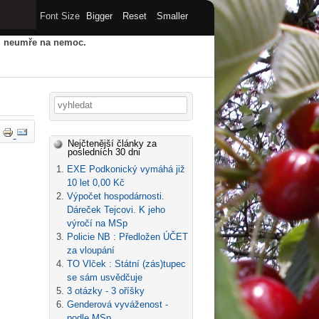
Font Size
Bigger
Reset
Smaller
u, neumře na nemoc.
HY
STARÝ WEB
ARCHIV
Vyhledávání
Nejčtenější články za
posledních 30 dni
EXE Podkonický vymáhá již
10 let 0,00 Kč
Výpočet hospodárnosti.
Dáreček Tejcovi. K jeho
výročí na MSp
Policie NB : Předložen ÚČET
za vloupání
TO Vlček : Státní (zás)tupec
se sám usvědčuje
3 otázky - 3 oříšky
Genderová vyváženost -
podle MSp