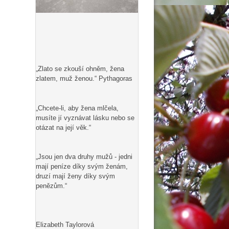
„Zlato se zkouší ohněm, žena
zlatem, muž ženou.“ Pythagoras
„Chcete-li, aby žena mlčela,
musíte jí vyznávat lásku nebo se
otázat na její věk.“
„Jsou jen dva druhy mužů - jedni
mají peníze díky svým ženám,
druzí mají ženy díky svým
penězům.“
Elizabeth Taylorová