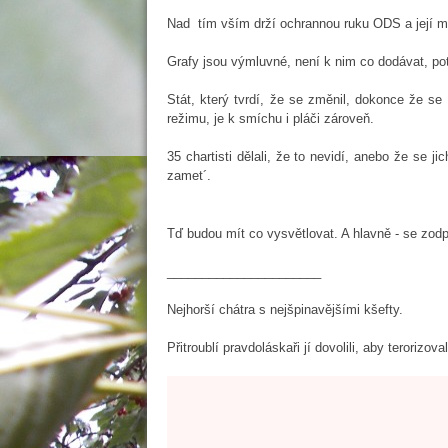
Nad tím vším drží ochrannou ruku ODS a její m
Grafy jsou výmluvné, není k nim co dodávat, po
Stát, který tvrdí, že se změnil, dokonce že se
režimu, je k smíchu i pláči zároveň.
35 chartisti dělali, že to nevidí, anebo že se j
zamet´.
Tď budou mít co vysvětlovat. A hlavně - se zodp
______________________
Nejhorší chátra s nejšpinavějšími kšefty.
Přitroublí pravdoláskaři jí dovolili, aby teroriz