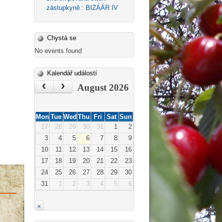
zástupkyně : BIZÁÁR IV
Chystá se
No events found
Kalendář událostí
‹
›
August 2026
Mon
Tue
Wed
Thu
Fri
Sat
Sun
27
28
29
30
31
1
2
3
4
5
6
7
8
9
10
11
12
13
14
15
16
17
18
19
20
21
22
23
24
25
26
27
28
29
30
31
1
2
3
4
5
6
×