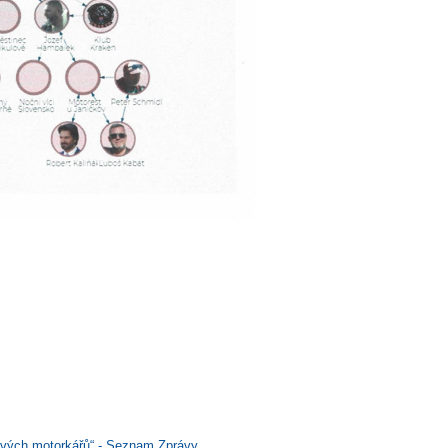
ových motorkářů“ - Seznam Zprávy