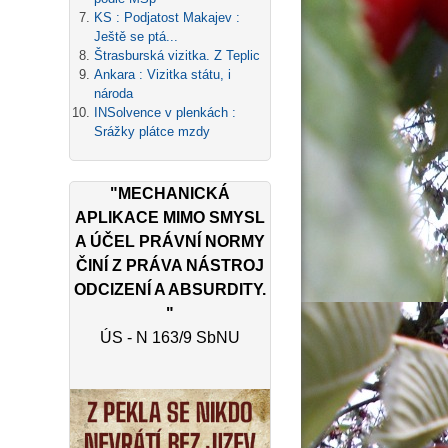
KS : Podjatost Makajev :
Ještě se ptá...
Štrasburská vizitka. Z Teplic
Ankara : Vizitka státu, i
národa
INSolvence v plenkách :
Srážky plátce mzdy
"MECHANICKÁ
APLIKACE MIMO SMYSL
A ÚČEL PRÁVNÍ NORMY
ČINÍ Z PRÁVA NÁSTROJ
ODCIZENÍ A ABSURDITY.
"
ÚS - N 163/9 SbNU