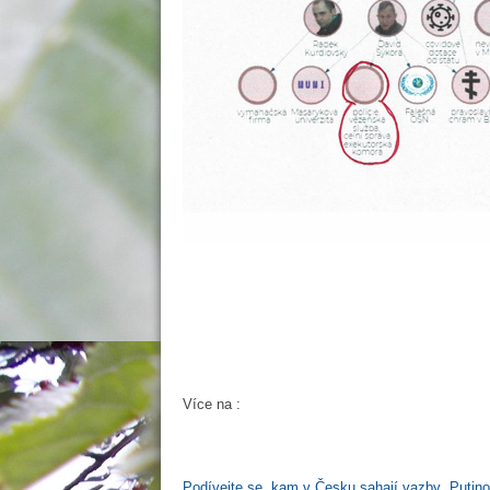
Více na :
Podívejte se, kam v Česku sahají vazby „Putin