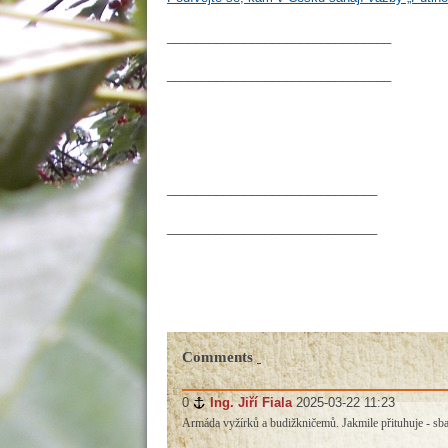
________________________________
________________________________
______________________________
______________________________
Comments
0
#
Ing. Jiří Fiala
2025-03-22 11:23
Armáda vyžírků a budižkničemů. Jakmile přituhuje - sbali