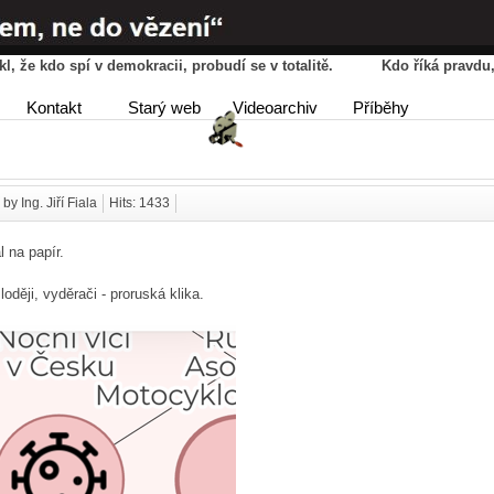
řekl, že kdo spí v demokracii, probudí se v totalitě. Kdo říká pravd
HOME
AGENDA
PŘÍBĚ
Kontakt
Starý web
Videoarchiv
Příběhy
DISKUSE
 by Ing. Jiří Fiala
Hits: 1433
l na papír.
loději, vyděrači - proruská klika.