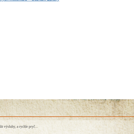
t výsluhy, a rychle pryč...