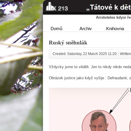
Aristoteles kdysi 
Domů
Archiv
Knihovna
Ruský sněhulák
Created: Saturday, 22 March 2025 11:20
Written
Vždycky jsme to věděli. Jen to nikdy nikdo neda
Obrázek justice jako když vyšije : Defraudanti, z