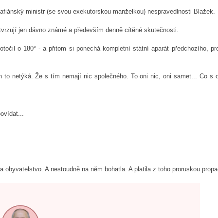
afiánský ministr (se svou exekutorskou manželkou) nespravedlnosti Blažek.
tvrzují jen dávno známé a především denně cítěné skutečnosti.
 otočil o 180° - a přitom si ponechá kompletní státní aparát předchozího, p
ich to netýká. Že s tím nemají nic společného. To oni nic, oni samet... Co s 
ovídat...
ovala obyvatelstvo. A nestoudně na něm bohatla. A platila z toho proruskou pro