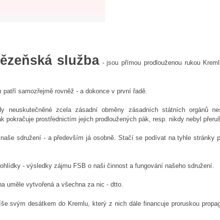
 Vězeňská služba
- jsou přímou prodlouženou rukou Kremlu
m patří samozřejmě rovněž - a dokonce v první řadě.
kdy neuskutečněné zcela zásadní obměny zásadních státních orgánů n
k pokračuje prostřednictím jejich prodloužených pák, resp. nikdy nebyl přer
naše sdružení - a především já osobně. Stačí se podívat na tyhle stránky p
hlídky - výsledky zájmu FSB o naši činnost a fungování našeho sdružení.
na uměle vytvořená a všechna za nic - dtto.
jspíše svým desátkem do Kremlu, který z nich dále financuje proruskou prop