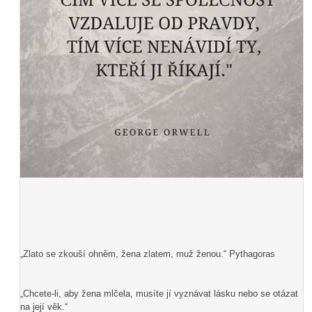
„Zlato se zkouší ohněm, žena zlatem, muž ženou.“ Pythagoras
„Chcete-li, aby žena mlčela, musíte jí vyznávat lásku nebo se otázat
na její věk.“