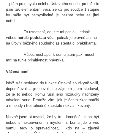
– ptám po smyslu celého Ústavního soudu, protože to
jsou tak elementární věci, že už pro soudce 1.stupně
by mělo být nemyslitelné je neznat nebo se jimi
neřídit.
To usnesení, co jste mi poslali, jednak
vůbec
neřeší podstatu věci
, jednak je právně ani ne
na úrovni běžného soudního asistenta či praktikanta.
Vůbec nechápu, k čemu jsem pak musel
mít na tuhle primitivnost právníka.
Vážená paní
,
když Vás nedávno do funkce ústavní soudkyně volili,
doporučovali a jmenovali, se zájmem jsem sledoval,
že je to někdo, komu rušil jeho rozsudky nadřízený
odvolací soud. Protože vím, jak je často zkostnatělý
a mnohdy i trestuhodně zaostale nekvalifikovaný.
Naivně jsem si myslel, že by to – konečně - mohl být
někdo s nekonvenčním myšlením, komu jde o věc
samu, tedy o spravedlnost, kdo na – zjevně