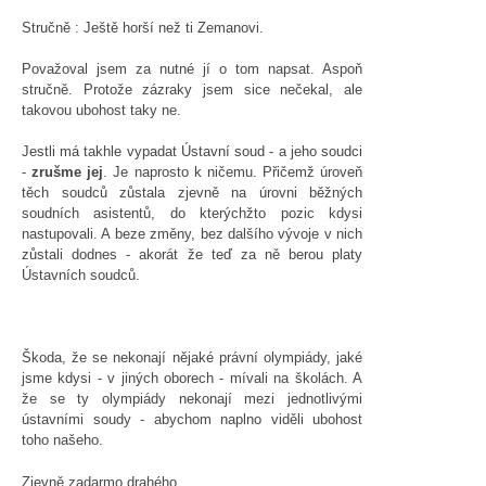
Stručně : Ještě horší než ti Zemanovi.
Považoval jsem za nutné jí o tom napsat. Aspoň
stručně. Protože zázraky jsem sice nečekal, ale
takovou ubohost taky ne.
Jestli má takhle vypadat Ústavní soud - a jeho soudci
-
zrušme jej
. Je naprosto k ničemu. Přičemž úroveň
těch soudců zůstala zjevně na úrovni běžných
soudních asistentů, do kterýchžto pozic kdysi
nastupovali. A beze změny, bez dalšího vývoje v nich
zůstali dodnes - akorát že teď za ně berou platy
Ústavních soudců.
Škoda, že se nekonají nějaké právní olympiády, jaké
jsme kdysi - v jiných oborech - mívali na školách. A
že se ty olympiády nekonají mezi jednotlivými
ústavními soudy - abychom naplno viděli ubohost
toho našeho.
Zjevně zadarmo drahého.