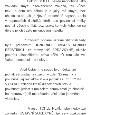
Pokud TOHLE někdo nepochopil jako
základní smysl insolvenčního zákona, tak vůbec
neví, o čem ten zákon je a jaký má smysl, bez
ohledu na to, jak je zjevně tendenčně napsán, zcela
v neprospěch dlužníků, kteří jsou povinni si mlčky
nechat všechno líbit, bez práva kontroly toho, co se
děje s jejich často milionovými majetky.
Smyslem podané ústavní stížnosti tedy
byla především
IGNORACE INSOLVENČNÍHO
REJSTŘÍKU
ze strany INS SPRÁVKYNĚ, nikoliv
popírání dispozičního práva téže. O tom ale ve
Vašem usnesení – ani slovo.
A od Ústavního soudu bych čekal, že
jednak se postaví za zákon – zde INS rejstřík a
povinnost jej respektovat – a jednak že POSKYTNE
VÝKLAD ohledně limitů dispozičních práv a
povinnosti jednat s majitelem nemovitosti (minimálně
ho informovat) při tak zásadní věci, jako je změna
vlastnictví.
A jestli TOHLE NEVÍ, nebo nedokáže
zohlednit ÚSTAVNÍ SOUDKYNĚ, tak se – opakovaně