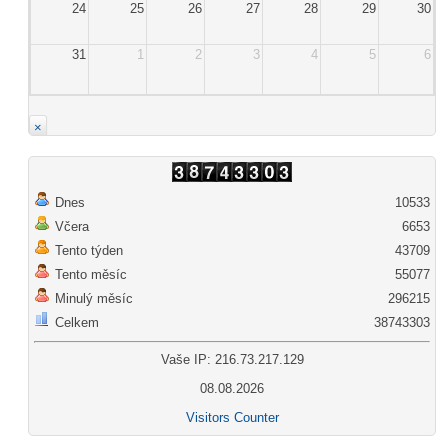
24
25
26
27
28
29
30
31
1
2
3
4
5
6
×
Dnes
10533
Včera
6653
Tento týden
43709
Tento měsíc
55077
Minulý měsíc
296215
Celkem
38743303
Vaše IP: 216.73.217.129
08.08.2026
Visitors Counter