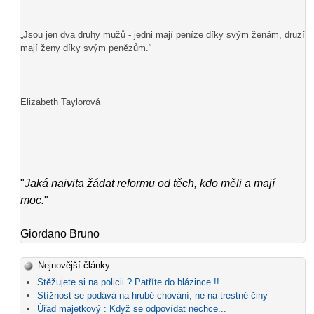
„Jsou jen dva druhy mužů - jedni mají peníze díky svým ženám, druzí
mají ženy díky svým penězům.“
Elizabeth Taylorová
"
Jaká naivita žádat reformu od těch, kdo měli a mají
moc.
"
Giordano Bruno
Nejnovější články
Stěžujete si na policii ? Patříte do blázince !!
Stížnost se podává na hrubé chování, ne na trestné činy
Úřad majetkový : Když se odpovídat nechce...