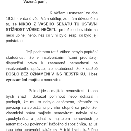
Vážená paní,
K Vašemu usnesení ze dne
19.3.t.r. v dané věci Vám sděluji, že mám důvodně za
to, že
NIKDO Z VAŠEHO SENÁTU TU ÚSTAVNÍ
STÍŽNOST VŮBEC NEČETL
, protože odpovídáte na
něco úplně jiného, než co v ní bylo, resp. co bylo její
podstatou.
Její podstatou totiž vůbec nebylo popírání
skutečnosti, že v insolvenčním řízení přecházejí
dispoziční práva k zastavené nemovitosti na
insolvenčního správce, ale skutečnost, že k dražbě
DOŠLO BEZ OZNÁMENÍ V INS REJSTŘÍKU
, i
bez
vyrozumění majitele
nemovitosti.
Pokud jde o majitele nemovitosti, i toho
bych snad dokázal pominout nebo dokázal i
pochopit, že mu to nebylo oznámeno, přestože to
považuji za sprosťárnu prvního stupně už proto, že
vlastnická práva majitele nemovitosti nebyla nijak
zpochybněna a jednat s majitelem nemovitosti je
automatickou povinností každého dispozičníka, ať už
jsou jeho oprávnění jakákoliv. A řekl bych, každého