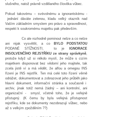
slušného, natož právně vzdělaného člověka vůbec.
Pokud takovému – svévolnému a ignorantskému -
jednání dáváte zelenou, kladu velký otazník nad
Vaším základním smyslem pro právo a spravedlnost,
respekt k soukromému majetku pak především.
Co ale rozhodně pominout nelze a co nelze
ani nijak vysvětlit, a co
BYLO PODSTATOU
PODANÉ STÍŽNOSTI, to je
IGNORACE
INSOLVENČÍHO REJSTŘÍKU ze strany správkyně
,
protože když už si někdo myslí, že může s cizím
majetkem disponovat bez vědomí jeho majitele, tak
zcela jistě ví a má vědět, že alfou a omegou INS
řízení je INS rejstřík. Ten má celé toto řízení věrně
odrážet, dokumentovat a zobrazovat jeho průběh jako
hlavní dokument, informační stránka a současně i
archiv, jinak totiž nemá žádný – ani kontrolní, ani
organizační - smysl, včetně toho, že je veřejně
přístupný. (K čemu by byla veřejná přístupnost
rejstříku, kde se dokumenty nezobrazují vůbec, nebo
až s velkým zpožděním ??)