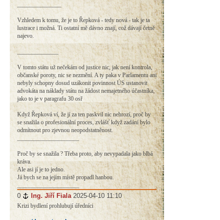
_______________
Vzhledem k tomu, že je to Řepková - tedy nová - tak je ta
lustrace i možná. Ti ostatní mě dávno znají, což dávají četně
najevo.
______________
V tomto státu už nečekám od justice nic, jak není kontrola,
občanské poroty, nic se nezmění. A ty paka v Parlamentu ani
nebyly schopny dosud uzákonit povinnost ÚS ustanovit
advokáta na náklady státu na žádost nemajetného účastníka,
jako to je v paragrafu 30 osř
Když Řepková ví, že jí za ten paskvil nic nehrozí, proč by
se snažila o profesionální proces, zvlášť když zadání bylo
odmítnout pro zjevnou neopodstatněnost.
_____________________
Proč by se snažila ? Třeba proto, aby nevypadala jako blbá
kráva.
Ale asi jí je to jedno.
Já bych se na jejím místě propadl hanbou.
_____________________
0
#
Ing. Jiří Fiala
2025-04-10 11:10
Krizi bydlení prohlubují úředníci