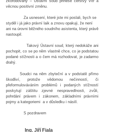
zkorodovaný – Ústavní soud přinese čerstvý vítr a
věcnou positivní změnu.
Za usnesení, které jste mi poslali, bych se
styděl i já jako právní laik a znovu opakuji, že není
ani na úrovni běžného soudního asistenta, který právě
nastoupil.
Takový Ústavní soud, který nedokáže ani
pochopit, co se po něm vlastně chce, co je podstatou
podané stížnosti a o čem má rozhodovat, je zadarmo
drahý.
Soudci na něm zbyteční a v podstatě přímo
škodliví, protože vědomou nečinností, či
přeformulováváním problémů i podaných stížností
poskytují záštitu zjevné nespravedlnosti, zvůli,
pohrdání právem i zákonem, základními právními
pojmy a kategoriemi a v důsledku i násilí.
S pozdravem
Ing. Jiří Fiala