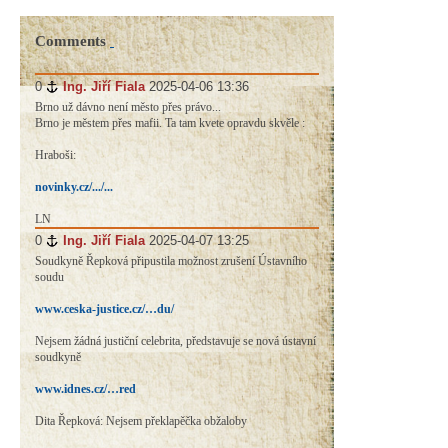
Comments
0
#
Ing. Jiří Fiala
2025-04-06 13:36
Brno už dávno není město přes právo...
Brno je městem přes mafii. Ta tam kvete opravdu skvěle :
Hraboši:
novinky.cz/.../...
LN
0
#
Ing. Jiří Fiala
2025-04-07 13:25
Soudkyně Řepková připustila možnost zrušení Ústavního
soudu
www.ceska-justice.cz/…du/
Nejsem žádná justiční celebrita, představuje se nová ústavní
soudkyně
www.idnes.cz/…red
Dita Řepková: Nejsem překlapěčka obžaloby