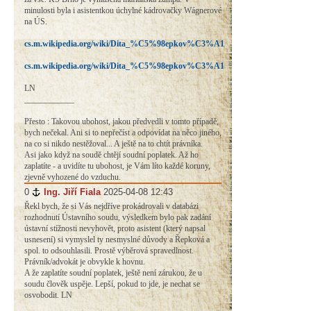
minulosti byla i asistentkou úchylné kádrovačky Wágnerové
na ÚS.
cs.m.wikipedia.org/wiki/Dita_%C5%98epkov%C3%A1
cs.m.wikipedia.org/wiki/Dita_%C5%98epkov%C3%A1
LN
____________
Přesto : Takovou ubohost, jakou předvedli v tomto případě,
bych nečekal. Ani si to nepřečíst a odpovídat na něco jiného,
na co si nikdo nestěžoval... A ještě na to chtít právníka.
Asi jako když na soudě chtějí soudní poplatek. Až ho
zaplatíte - a uvidíte tu ubohost, je Vám líto každé koruny,
zjevně vyhozené do vzduchu.
0
#
Ing. Jiří Fiala
2025-04-08 12:43
Řekl bych, že si Vás nejdříve prokádrovali v databázi
rozhodnutí Ústavního soudu, výsledkem bylo pak zadání
ústavní stížnosti nevyhovět, proto asistent (který napsal
usnesení) si vymyslel ty nesmyslné důvody a Řepková a
spol. to odsouhlasili. Prostě výběrová spravedlnost.
Právník/advokát je obvykle k hovnu.
A že zaplatíte soudní poplatek, ještě není zárukou, že u
soudu člověk uspěje. Lepší, pokud to jde, je nechat se
osvobodit. LN