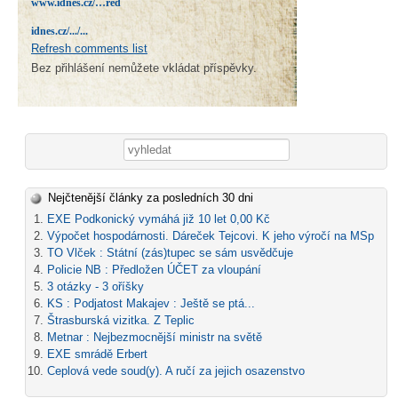
www.idnes.cz/…red
idnes.cz/.../...
Refresh comments list
Bez přihlášení nemůžete vkládat příspěvky.
Vyhledávání
Nejčtenější články za posledních 30 dni
EXE Podkonický vymáhá již 10 let 0,00 Kč
Výpočet hospodárnosti. Dáreček Tejcovi. K jeho výročí na MSp
TO Vlček : Státní (zás)tupec se sám usvědčuje
Policie NB : Předložen ÚČET za vloupání
3 otázky - 3 oříšky
KS : Podjatost Makajev : Ještě se ptá...
Štrasburská vizitka. Z Teplic
Metnar : Nejbezmocnější ministr na světě
EXE smrádě Erbert
Ceplová vede soud(y). A ručí za jejich osazenstvo