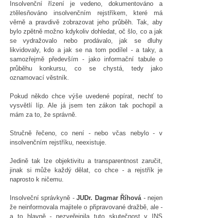
Insolvenční řízení je vedeno, dokumentováno a
ztělesňováno insolvenčním rejstříkem, které má
věrně a pravdivě zobrazovat jeho průběh. Tak, aby
bylo zpětně možno kdykoliv dohledat, oč šlo, co a jak
se vydražovalo nebo prodávalo, jak se dluhy
likvidovaly, kdo a jak se na tom podílel - a taky, a
samozřejmě především - jako informační tabule o
průběhu konkursu, co se chystá, tedy jako
oznamovací věstník.
Pokud někdo chce výše uvedené popírat, nechť to
vysvětlí líp. Ale já jsem ten zákon tak pochopil a
mám za to, že správně.
Stručně řečeno, co není - nebo včas nebylo - v
insolvenčním rejstříku, neexistuje.
Jedině tak lze objektivitu a transparentnost zaručit,
jinak si může každý dělat, co chce - a rejstřík je
naprosto k ničemu.
Insolveční správkyně -
JUDr. Dagmar Říhová
- nejen
že neinformovala majitele o připravované dražbě, ale -
a to hlavně - nezveřejnila tuto skutečnost v INS