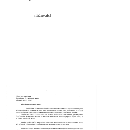
stěžovatel
__________________________
__________________________