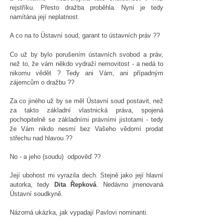
rejstříku. Přesto dražba proběhla. Nyní je tedy
namítána její neplatnost.
A co na to Ústavní soud, garant to ústavních práv ??
Co už by bylo porušením ústavních svobod a práv,
než to, že vám někdo vydraží nemovitost - a nedá to
nikomu vědět ? Tedy ani Vám, ani případným
zájemcům o dražbu ??
Za co jiného už by se měl Ústavní soud postavit, než
za takto základní vlastnická práva, spojená
pochopitelně se základními právními jistotami - tedy
že Vám nikdo nesmí bez Vašeho vědomí prodat
střechu nad hlavou ??
No - a jeho (soudu) odpověď ??
Její ubohost mi vyrazila dech. Stejně jako její hlavní
autorka, tedy
Dita Řepková
. Nedávno jmenovaná
Ústavní soudkyně.
Názorná ukázka, jak vypadají Pavlovi nominanti.