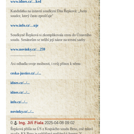
www.idnes.cz/…krd
Kandidátka na ústavní soudkyni Dita Řepková: „Jsem
soudce, který často zprošťuje“
www.info.cz/…uje
Soudkyně Řepková si zkomplikovala cestu do Ústavního
soudu. Senátorům se nelíbí její názor na trestní sazby
www.novinky.cz/…259
______________
Asi odhadla svoje možnosti, i svůj přínos k němu :
ceska-justice.cz/.../...
idnes.cz/.../...
idnes.cz/.../...
info.cz/.../...
novinky.cz/.../...
_______________
0
#
Ing. Jiří Fiala
2025-04-08 09:02
Řepková přišla na ÚS z Krajského soudu Brno, což mluví
za vše. KS Brno je vyhlášená mafiánská žumpa. V