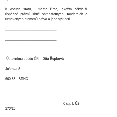
K ostudě státu, i města Brna, jakožto někdejší
úspěšné právní líhně samostatných, moderních a
uznávaných pramenů práva a jeho výkladů.
____________________________
____________________________
Ústavnímu soudu ČR –
Dita Řepková
Joštova 8
660 83 BRNO
K č.j
. I. ÚS
173/25