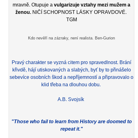
mravně. Otupuje a
vulgarizuje vztahy mezi mužem a
ženou.
NIČÍ SCHOPNOST LÁSKY OPRAVDOVÉ.
TGM
Kdo nevěří na zázraky, není realista. Ben-Gurion
Pravý charakter se vyzná citem pro spravedlnost. Brání
křivdě, hájí utiskovaných a slabých, byť by to přinášelo
sebevíce osobních škod a nepříjemností a připravovalo o
klid třeba na dlouhou dobu.
A.B. Svojsík
"Those who fail to learn from History are doomed to
repeat it."