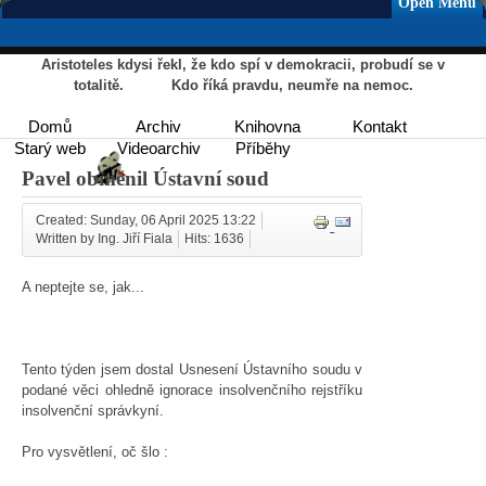
Open Menu
Aristoteles kdysi řekl, že kdo spí v demokracii, probudí se v
totalitě. Kdo říká pravdu, neumře na nemoc.
Domů
Archiv
Knihovna
Kontakt
Starý web
Videoarchiv
Příběhy
Pavel obměnil Ústavní soud
Created: Sunday, 06 April 2025 13:22
Written by Ing. Jiří Fiala
Hits: 1636
A neptejte se, jak...
Tento týden jsem dostal Usnesení Ústavního soudu v
podané věci ohledně ignorace insolvenčního rejstříku
insolvenční správkyní.
Pro vysvětlení, oč šlo :